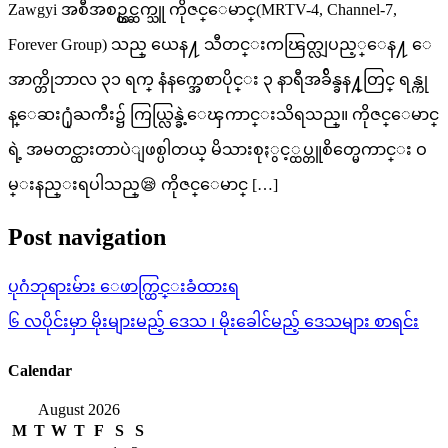
Zawgyi အစီအစဥ္တင္ဆက္သူ ကိုဇင္ေမာင္(MRTV-4, Channel-7,
Forever Group) သည္ ယေန႔ သီတင္းကၽြတ္လျပည့္ေန႔ ေ
အာက္တိုဘာလ ၃၁ ရက္ နံနက္အေစာပိုင္း ၃ နာရီအခ်ိန္ခန႔္တြင္ ရန္ကု
န္ေဆး႐ုံႀကီး၌ ကြယ္လြန္ခဲ့ေၾကာင္းသိရသည္။ ကိုဇင္ေမာင္
ရဲ့ အမတင္ထားတာပဲျဖစ္ပါတယ္ မိသားစုႏွင့္ထပ္တူစိတ္မေကာင္း ဝ
မ္းနည္းရပါသည္😪 ကိုဇင္ေမာင္ […]
Post navigation
ပုဂံဘုရားမ်ား ေဖာက္ထြင္းခံထားရ
၆ လပိုင်းမှာ မိုးများမည့် ဒေသ ၊ မိုးခေါင်မည့် ဒေသများ စာရင်း
Calendar
August 2026
M
T
W
T
F
S
S