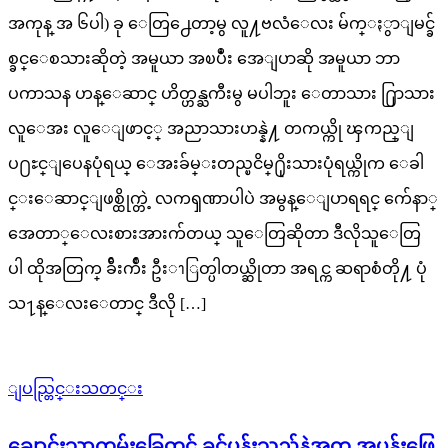
အကုန္ အ ၆ပါ) ခု ေတြ႕ေတာ့မွ လူ႔ဗလံေလး မ်က္ႏွာျမင္ခ်
စ္ခင္ေစသားဆိုတဲ့ အမူယာ အၿပဳံး အေျပာဆို အမူယာ ဘာ
ပကာသန ဟန္ေဆာင္ ဟိတ္ဟန္ႀကီးမွ မပါဘူး ေတာသား ႐ြာသား
လူေအး လူေျဖာင့္ အညာသားဟန္နဲ႔ တကယ္ကို ၾကည္ျ
ပ႐ႊင္ျပေနပုံရယ္ ေအးခ်မ္းတည္ၿငိမ္႐ိုးသားပုံရယ္ကိုက ေခါ
င္းေဆာင္ျဖစ္ထိုက္တဲ့ လကၡဏာပါပဲ အမွန္ေျပာရရင္ က်ေနာ္
အေတာ္ေလးစားအားက်တယ္ သူေတြဆိုတာ ဒီလိုသူ‌ေတြ
ပါ ထိုအတြက္ ခ်ီးက်ဳး ဦးၫြတ္ပါတယ္ဆိုတာ အရင္က ဆရာစံတို႔ ပုံ
သ႑န္ေလးေတာင္ ဒီလို […]
ျပည္တြင္းသတင္း
ချောင်းသာကမ်းခြေတွင် ခင်ပွန်းသည်နဲ့အတူ အပန်းဖြေ