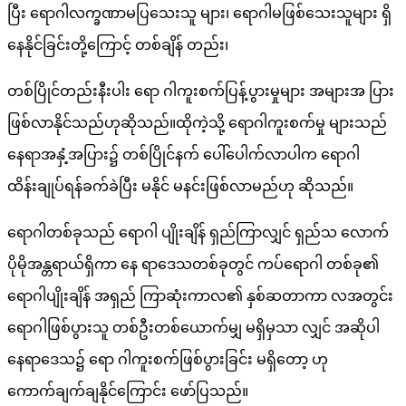
ပြီး ရောဂါလက္ခဏာမပြသေးသူ များ၊ ရောဂါမဖြစ်သေးသူများ ရှိ
နေနိုင်ခြင်းတို့ကြောင့် တစ်ချိန် တည်း၊
တစ်ပြိုင်တည်းနီးပါး ရော ဂါကူးစက်ပြန့်ပွားမှုများ အများအ ပြား
ဖြစ်လာနိုင်သည်ဟုဆိုသည်။ထိုကဲ့သို့ ရောဂါကူးစက်မှု များသည်
နေရာအနှံ့အပြား၌ တစ်ပြိုင်နက် ပေါ်ပေါက်လာပါက ရောဂါ
ထိန်းချုပ်ရန်ခက်ခဲပြီး မနိုင် မနင်းဖြစ်လာမည်ဟု ဆိုသည်။
ရောဂါတစ်ခုသည် ရောဂါ ပျိုးချိန် ရှည်ကြာလျှင် ရှည်သ လောက်
ပိုမိုအန္တရာယ်ရှိကာ နေ ရာဒေသတစ်ခုတွင် ကပ်ရောဂါ တစ်ခု၏
ရောဂါပျိုးချိန် အရှည် ကြာဆုံးကာလ၏ နှစ်ဆတာကာ လအတွင်း
ရောဂါဖြစ်ပွားသူ တစ်ဦးတစ်ယောက်မျှ မရှိမှသာ လျှင် အဆိုပါ
နေရာဒေသ၌ ရော ဂါကူးစက်ဖြစ်ပွားခြင်း မရှိတော့ ဟု
ကောက်ချက်ချနိုင်ကြောင်း ဖော်ပြသည်။