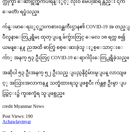
က္လိုက္နာ ေဆာင္ရြက္ၾကပါရန္ႏွင့္ လုံးဝ မေပါ့ဆရန္လည္း ၎က
ေမတၱာ ရပ္ခံသည္။
က်န္းမာေရးႏွင့္အားကစားဝန္ႀကီးဌာန၏ COVID-19 အ တည္ျ
ပဳလူနာေတြ႕ရွိမႈ ထုတ္ျပန္ ခ်က္မ်ားတြင္ ေမလ ၁၈ ရက္က စ၍
ယမန္ေန႔ ညအထိ ဓာတ္ခြဲ စစ္ေဆးခဲ့သူ ႏွစ္ေသာင္းေ
က်ာ္ အနက္ ၅၃ ဦးတြင္ COVID-19 ေရာဂါပိုးေတြ႕ရွိခဲ့သည္။
အဆိုပါ ၅၃ ဦးအနက္ ၅၂ ဦးသည္ ျပည္ပနိုင္ငံမ်ားမွျပန္ လာသျဖ
င့္ အသြားအလာကန႔္ သတ္ခံထားရသူျဖစ္ၿပီး က်န္တစ္ ဦးမွာ ျပ
ည္တြင္း၌ ကူးစက္ခံရ သူျဖစ္သည္။
credit Myanmar News
Post Views:
190
Achawlaymyar