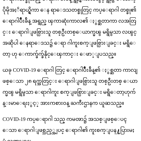
ပိုမိုအႏၲရာယ္ရွိကာ ေန ရာေဒသတစ္ခုတြင္ ကပ္ေရာဂါ တစ္ခု၏
ေရာဂါပ်ိဳးခ်ိန္ အရွည္ ၾကာဆုံးကာလ၏ ႏွစ္ဆတာကာ လအတြ
င္း ေရာဂါျဖစ္ပြားသူ တစ္ဦးတစ္ေယာက္မၽွ မရွိမွသာ လၽွင္
အဆိုပါ ေနရာေဒသ၌ ေရာ ဂါကူးစက္ျဖစ္ပြားျခင္း မရွိေ
တာ့ ဟု ေကာက္ခ်က္ခ်နိုင္ေၾကာင္း ေဖာ္ျပသည္။
ယခု COVID-19 ေရာဂါ တြင္ ေရာဂါပ်ိဳးခ်ိန္၏ ႏွစ္ဆတာ ကာလျ
ဖစ္ေသာ ၂၈ ရက္အတြင္း ေရာဂါျဖစ္ပြားသူ တစ္ဦးတစ္ ေယာ
က္မၽွ မရွိမွသာ ေရာဂါကူး စက္ျဖစ္ပြားျခင္း မရွိေတာ့ဟုက်
န္းမာေရးႏွင့္ အားကစားဝန္ ႀကီးဌာနက ယူဆသည္။
COVID-19 ကပ္ေရာဂါ သည္ ကမၻာ၌ အသစ္ျဖစ္ေပၚ
ေသာ ေရာဂါျဖစ္သည့္အျပင္ ေရာဂါ၏ ကူးစက္ျပန႔္ပြားမႈ