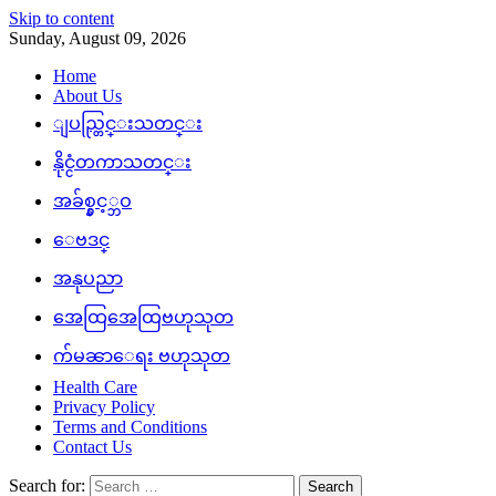
Skip to content
Sunday, August 09, 2026
Home
About Us
ျပည္တြင္းသတင္း
နိုင္ငံတကာသတင္း
အခ်စ္နွင့္ဘဝ
ေဗဒင္
အနုပညာ
အေထြအေထြဗဟုသုတ
က်မၼာေရး ဗဟုသုတ
Health Care
Privacy Policy
Terms and Conditions
Contact Us
Search for: