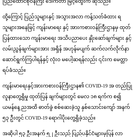
ပြည်ထောင်စုဝန်ကြီး ဒေါက်တာ မြင့်ထွေးက ဆိုသည်။
ထို့ကြောင့် ပြည်သူများနှင့် အသွားအလာ ကန့်သတ်ခံထား ရ
သူများအနေဖြင့် ကျန်းမာရေး နှင့် အားကစားဝန်ကြီးဌာနမှ ထုတ်
ပြန်ထားသော ကျန်းမာရေး အသိပညာပေး နှိုးဆော်ချက်များ နှင့်
လမ်းညွှန်ချက်များအား အရှိန် အဟုန်မပျက် ဆက်လက်လိုက်နာ
ဆောင်ရွက်ကြပါရန်နှင့် လုံးဝ မပေါ့ဆရန်လည်း ၎င်းက မေတ္တာ
ရပ်ခံသည်။
ကျန်းမာရေးနှင့်အားကစားဝန်ကြီးဌာန၏ COVID-19 အ တည်ပြု
လူနာတွေ့ရှိမှု ထုတ်ပြန် ချက်များတွင် မေလ ၁၈ ရက်က စ၍
ယမန်နေ့ ညအထိ ဓာတ်ခွဲ စစ်ဆေးခဲ့သူ နှစ်သောင်းကျော် အနက်
၅၃ ဦးတွင် COVID-19 ရောဂါပိုးတွေ့ရှိခဲ့သည်။
အဆိုပါ ၅၃ ဦးအနက် ၅၂ ဦးသည် ပြည်ပနိုင်ငံများမှပြန် လာ