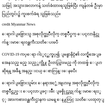
သဖြင့် အသွားအလာကန့် သတ်ခံထားရသူဖြစ်ပြီး ကျန်တစ် ဦးမှာ
ပြည်တွင်း၌ ကူးစက်ခံရ သူဖြစ်သည်။
credit Myanmar News
ေရာဂါျဖစ္ပြားသူ အစုလိုက္အျပဳံလိုက္ တစ္ၿပိဳင္နက္ ေပၚလာနိုင္ဟု
က်န္းမာေရးဝန္ႀကီးသတိေပးၿပီ
COVID-19 ကပ္ေရာ ဂါႏွင့္ဆက္စပ္၍ ျမန္မာနိုင္ငံ၏ လက္ရွိအေျခ
အေနသည္ မည္ သည့္ဘက္သို႔ ဦးတည္သြားမည္ ကို တထစ္ခ် ေျပာ
ဆိုရန္ အခ်ိန္ အနည္းငယ္ ေစာလြန္းေနၿပီး
ေရာဂါျဖစ္ပြားသူမ်ား ေနရာအႏွံ့ အျပားမွ အစုလိုက္အျပဳံလိုက္
တစ္ၿပိဳင္တည္း ေပၚလာျခင္းမ်ိဳး ျဖစ္နိုင္သည္ဟု က်န္းမာေရးႏွ
င့္ အားကစားဝန္ႀကီးဌာနက ယမန္ ေန႔တြင္ သတိေပးထုတ္ျ