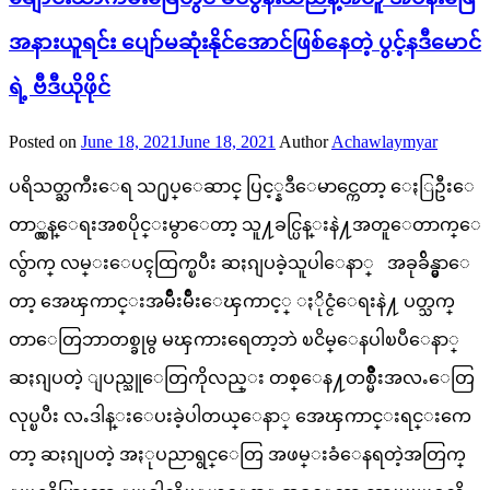
အနားယူရင်း ပျော်မဆုံးနိုင်အောင်ဖြစ်နေတဲ့ ပွင့်နဒီမောင်
ရဲ့ ဗီဒီယိုဖိုင်
Posted on
June 18, 2021
June 18, 2021
Author
Achawlaymyar
ပရိသတ္ႀကီးေရ သ႐ုပ္ေဆာင္ ပြင့္နဒီေမာင္ကေတာ့ ေႏြဦးေ
တာ္လွန္ေရးအစပိုင္းမွာေတာ့ သူ႔ခင္ပြန္းနဲ႔အတူေတာက္ေ
လွ်ာက္ လမ္းေပၚထြက္ၿပီး ဆႏၵျပခဲ့သူပါေနာ္ အခုခ်ိန္မွာေ
တာ့ အေၾကာင္းအမ်ိဳးမ်ိဳးေၾကာင့္ ႏိုင္ငံေရးနဲ႔ ပတ္သက္
တာေတြဘာတစ္ခုမွ မၾကားရေတာ့ဘဲ ၿငိမ္ေနပါၿပီေနာ္
ဆႏၵျပတဲ့ ျပည္သူေတြကိုလည္း တစ္ေန႔တစ္မ်ိဳးအလႉေတြ
လုပ္ၿပီး လႉဒါန္းေပးခဲ့ပါတယ္ေနာ္ အေၾကာင္းရင္းကေ
တာ့ ဆႏၵျပတဲ့ အႏုပညာရွင္ေတြ အဖမ္းခံေနရတဲ့အတြက္