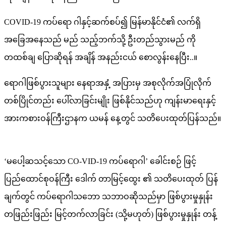
COVID-19 ကပ်ရော ဂါနှင့်ဆက်စပ်၍ မြန်မာနိုင်ငံ၏ လက်ရှိ
အခြေအနေသည် မည် သည့်ဘက်သို့ ဦးတည်သွားမည် ကို
တထစ်ချ ပြောဆိုရန် အချိန် အနည်းငယ် စောလွန်းနေပြီး..။
ရောဂါဖြစ်ပွားသူများ နေရာအနှံ့ အပြားမှ အစုလိုက်အပြုံလိုက်
တစ်ပြိုင်တည်း ပေါ်လာခြင်းမျိုး ဖြစ်နိုင်သည်ဟု ကျန်းမာရေးနှင့်
အားကစားဝန်ကြီးဌာနက ယမန် နေ့တွင် သတိပေးထုတ်ပြန်သည်။
‘မပေါ့ဆသင့်သော CO-VID-19 ကပ်ရောဂါ’ ခေါင်းစဉ် ဖြင့်
ပြည်ထောင်စုဝန်ကြီး ဒေါက် တာမြင့်ထွေး ၏ သတိပေးထုတ် ပြန်
ချက်တွင် ကပ်ရောဂါသဘော သဘာဝဆိုသည်မှာ ဖြစ်ပွားမှုနှုန်း
တဖြည်းဖြည်း မြင့်တက်လာခြင်း (သို့မဟုတ်) ဖြစ်ပွားမှုနှုန်း တန့်