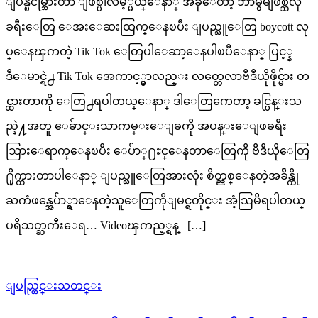
ျပန္ၿငိမ္သြားတာ ျဖစ္ပါလိမ့္မယ္ေနာ္ အခုေတာ့ ဘာမွမျဖစ္သလို
ခရီးေတြ ေအးေဆးထြက္ေနၿပီး ျပည္သူေတြ boycott လု
ပ္ေနၾကတဲ့ Tik Tok ေတြပါေဆာ့ေနပါၿပီေနာ္ ပြင့္န
ဒီေမာင္ရဲ႕ Tik Tok အေကာင့္မွာလည္း လတ္တေလာဗီဒီယိုဖိုင္မ်ား တ
င္ထားတာကို ေတြ႕ရပါတယ္ေနာ္ ဒါေတြကေတာ့ ခင္ပြန္းသ
ည္နဲ႔အတူ ေခ်ာင္းသာကမ္းေျခကို အပန္းေျဖခရီး
သြားေရာက္ေနၿပီး ေပ်ာ္႐ႊင္ေနတာေတြကို ဗီဒီယိုေတြ
႐ိုက္ထားတာပါေနာ္ ျပည္သူေတြအားလုံး စိတ္ညစ္ေနတဲ့အခ်ိန္ကို
ႀကံဖန္အေပ်ာ္ရွာေနတဲ့သူေတြကိုျမင္ရတိုင္း အံ့ဩမိရပါတယ္
ပရိသတ္ႀကီးေရ… Videoၾကည့္ရန္ […]
ျပည္တြင္းသတင္း