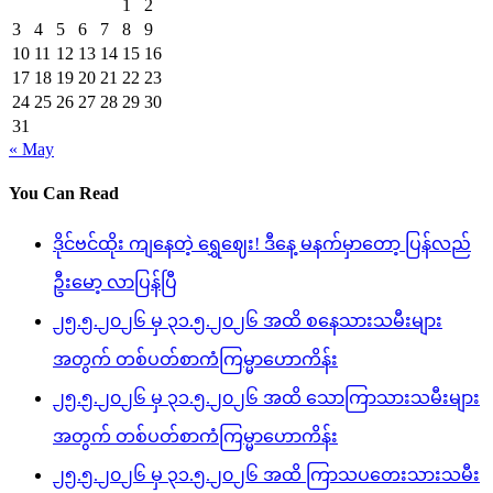
1
2
3
4
5
6
7
8
9
10
11
12
13
14
15
16
17
18
19
20
21
22
23
24
25
26
27
28
29
30
31
« May
You Can Read
ဒိုင်ဗင်ထိုး ကျနေတဲ့ ရွှေဈေး! ဒီနေ့ မနက်မှာတော့ ပြန်လည်
ဦးမော့ လာပြန်ပြီ
၂၅.၅.၂၀၂၆ မှ ၃၁.၅.၂၀၂၆ အထိ စနေသားသမီးများ
အတွက် တစ်ပတ်စာကံကြမ္မာဟောကိန်း
၂၅.၅.၂၀၂၆ မှ ၃၁.၅.၂၀၂၆ အထိ သောကြာသားသမီးများ
အတွက် တစ်ပတ်စာကံကြမ္မာဟောကိန်း
၂၅.၅.၂၀၂၆ မှ ၃၁.၅.၂၀၂၆ အထိ ကြာသပတေးသားသမီး