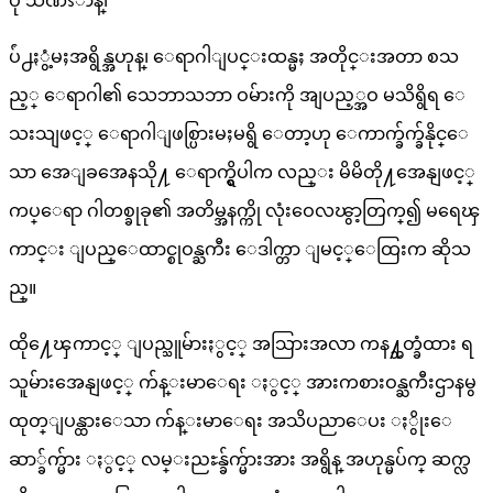
ပုံ သဏၭာန္၊
ပ်ံ႕ႏွံ့မႈအရွိန္အဟုန္၊ ေရာဂါျပင္းထန္မႈ အတိုင္းအတာ စသ
ည့္ ေရာဂါ၏ သေဘာသဘာ ဝမ်ားကို အျပည့္အဝ မသိရွိရ ေ
သးသျဖင့္ ေရာဂါျဖစ္ပြားမႈမရွိ ေတာ့ဟု ေကာက္ခ်က္ခ်နိုင္ေ
သာ အေျခအေနသို႔ ေရာက္ရွိပါက လည္း မိမိတို႔အေနျဖင့္
ကပ္ေရာ ဂါတစ္ခုခု၏ အတိမ္အနက္ကို လုံးဝေလၽွာ့တြက္၍ မရေၾ
ကာင္း ျပည္ေထာင္စုဝန္ႀကီး ေဒါက္တာ ျမင့္ေထြးက ဆိုသ
ည္။
ထို႔ေၾကာင့္ ျပည္သူမ်ားႏွင့္ အသြားအလာ ကန႔္သတ္ခံထား ရ
သူမ်ားအေနျဖင့္ က်န္းမာေရး ႏွင့္ အားကစားဝန္ႀကီးဌာနမွ
ထုတ္ျပန္ထားေသာ က်န္းမာေရး အသိပညာေပး ႏွိုးေ
ဆာ္ခ်က္မ်ား ႏွင့္ လမ္းညႊန္ခ်က္မ်ားအား အရွိန္ အဟုန္မပ်က္ ဆက္လ