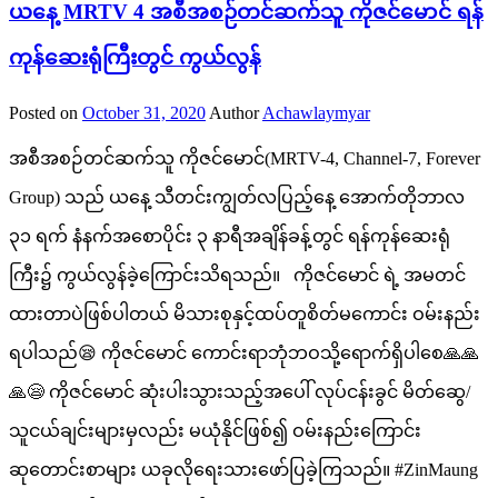
ယနေ့ MRTV 4 အစီအစဉ်တင်ဆက်သူ ကိုဇင်မောင် ရန်
ကုန်ဆေးရုံကြီးတွင် ကွယ်လွန်
Posted on
October 31, 2020
Author
Achawlaymyar
အစီအစဉ်တင်ဆက်သူ ကိုဇင်မောင်(MRTV-4, Channel-7, Forever
Group) သည် ယနေ့ သီတင်းကျွတ်လပြည့်နေ့ အောက်တိုဘာလ
၃၁ ရက် နံနက်အစောပိုင်း ၃ နာရီအချိန်ခန့်တွင် ရန်ကုန်ဆေးရုံ
ကြီး၌ ကွယ်လွန်ခဲ့ကြောင်းသိရသည်။ ကိုဇင်မောင် ရဲ့ အမတင်
ထားတာပဲဖြစ်ပါတယ် မိသားစုနှင့်ထပ်တူစိတ်မကောင်း ဝမ်းနည်း
ရပါသည်😪 ကိုဇင်မောင် ကောင်းရာဘုံဘဝသို့ရောက်ရှိပါစေ🙏🙏
🙏😪 ကိုဇင်မောင် ဆုံးပါးသွားသည့်အပေါ် လုပ်ငန်းခွင် မိတ်ဆွေ/
သူငယ်ချင်းများမှလည်း မယုံနိုင်ဖြစ်၍ ဝမ်းနည်းကြောင်း
ဆုတောင်းစာများ ယခုလိုရေးသားဖော်ပြခဲ့ကြသည်။ #ZinMaung