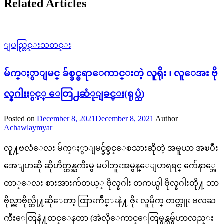
Related Articles
ျပည္တြင္းသတင္း
မ်က္ႏွာျမင္ ခ်စ္ခင္စရာေကာင္းတဲ့ လူရိုး ၊ လူေအး ဗို
လ္နဂါးႏွင့္ ေတြ႕ဆံုျခင္း(ရုပ္သံ)
Posted on
December 8, 2021
December 8, 2021
Author
Achawlaymyar
လူ႔ဗလံေလး မ်က္ႏွာျမင္ခ်စ္ခင္ေစသားဆိုတဲ့ အမူယာ အၿပဳံး
အေျပာဆို ဆိုဟိတ္ဟန္ႀကီးမွ မပါဘူးအမွန္ေျပာရရင္ က်ေနာ္အေ
တာ္ေလး စားအားက်တယ့္ ဗိုလ္နဂါး တကယ္ပါ ဗိုလ္နဂါးတို႔ ဘာ
ဗိုလ္ညာဗိုလ္တို႔ဆိုေတာ့ ထြားက်ိဳင္းနဲ႔ ဇိုး လူမိုက္ တတ္တူး ဗလႀ
ကီးေတြနဲ႔ထင္ေနတာ (အဲလိုေကာင္ေတြမွန္သမွ်ဟာလည္း