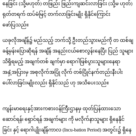
နေခြင်း (သို့မဟုတ်) တဖြည်း ဖြည်းကျဆင်းလာခြင်း (သို့မ ဟုတ်)
ရုတ်တရက် ထပ်မံမြင့် တက်လာခြင်းမျိုး ရှိနိုင်ကြောင်း
ဖော်ပြသည်။
ယခုလိုအချိန်၌ မည်သည့် ဘက်သို့ ဦးတည်သွားမည်ကို တ ထစ်ချ
ခန့်မှန်းပြောဆိုရန် အချိန် အနည်းငယ်စောလွန်းနေပြီး ပြည် သူများ
သိရှိရမည့် အချက်တစ် ချက်မှာ ရောဂါဖြစ်ပွားသူများနေရာ
အနှံ့အပြားမှ အစုလိုက်အပြုံ လိုက် တစ်ပြိုင်နက်တည်းနီးပါး
ပေါ်လာခြင်းမျိုးလည်း ရှိနိုင်သည် ဟု အသိပေးသည်။
ကျန်းမာရေးနှင့်အားကစားဝန်ကြီးဌာနမှ ထုတ်ပြန်ထားသော
ဆောင်ရန်၊ ရှောင်ရန် အချက်များ ကို မလိုက်နာသူများ ရှိနေနိုင်
ခြင်း နှင့် ရောဂါပျိုးချိန်ကာလ (Incu-bation Period) အတွင်း၌ ရှိနေ