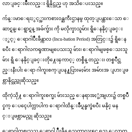
လာျခင္းမ်ိဳးလည္း ရွိနိုင္သည္ ဟု အသိေပးသည္။
က်န္းမာေရးႏွင့္အားကစားဝန္ႀကီးဌာနမွ ထုတ္ျပန္ထားေသာ ေ
ဆာင္ရန္၊ ေရွာင္ရန္ အခ်က္မ်ား ကို မလိုက္နာသူမ်ား ရွိေနနိုင္ျခင္း
ႏွင့္ ေရာဂါပ်ိဳးခ်ိန္ကာလ (Incu-bation Period) အတြင္း၌ ရွိေန
ၿပီး ေရာဂါလကၡဏာမျပေသးသူ မ်ား၊ ေရာဂါမျဖစ္ေသးသူ
မ်ား ရွိ ေနနိုင္ျခင္းတို႔ေၾကာင့္ တစ္ခ်ိန္ တည္း၊ တစ္ၿပိဳင္တ
ည္းနီးပါး ေရာ ဂါကူးစက္ျပန႔္ပြားမႈမ်ား အမ်ားအ ျပားျဖ
စ္လာနိုင္သည္ဟုဆိုသည္။
ထိုကဲ့သို႔ ေရာဂါကူးစက္မႈ မ်ားသည္ ေနရာအႏွံ့အျပား၌ တစ္ၿပိဳ
င္နက္ ေပၚေပါက္လာပါက ေရာဂါထိန္းခ်ဳပ္ရန္ခက္ခဲၿပီး မနိုင္ မန
င္းျဖစ္လာမည္ဟု ဆိုသည္။
ေရာဂါတစ္ခုသည္ ေရာဂါ ပ်ိဳးခ်ိန္ ရွည္ၾကာလၽွင္ ရွည္သ ေလာက္