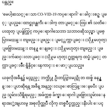
ပန္သည္။
‘မေပါ့ဆသင့္ေသာ CO-VID-19 ကပ္ေရာဂါ’ ေခါင္းစဥ္ ျဖ
င့္ ျပည္ေထာင္စုဝန္ႀကီး ေဒါက္ တာျမင့္ေထြး ၏ သတိေ
ပးထုတ္ ျပန္ခ်က္တြင္ ကပ္ေရာဂါသေဘာ သဘာဝဆိုသည္မွာ ျဖစ္
ပြားမႈႏႈန္း တျဖည္းျဖည္း ျမင့္တက္လာျခင္း (သို႔မဟုတ္)
ျဖစ္ပြားမႈႏႈန္း တန႔္ ေနျခင္း (သို႔မဟုတ္) တျဖည္း ျဖ
ည္းက်ဆင္းလာျခင္း (သို႔မ ဟုတ္) ႐ုတ္တရက္ ထပ္မံျမင့္ တ
က္လာျခင္းမ်ိဳး ရွိနိုင္ေၾကာင္း ေဖာ္ျပသည္။
ယခုလိုအခ်ိန္၌ မည္သည့္ ဘက္သို႔ ဦးတည္သြားမည္ကို တ ထစ္ခ် ခန႔္မွ
န္းေျပာဆိုရန္ အခ်ိန္ အနည္းငယ္ေစာလြန္းေနၿပီး ျပ
ည္ သူမ်ားသိရွိရမည့္ အခ်က္တစ္ ခ်က္မွာ ေရာဂါျဖစ္ပြားသူမ်ားေန
ရာအႏွံ့အျပားမွ အစုလိုက္အျပဳံ လိုက္ တစ္ၿပိဳင္နက္တည္းနီးပါး ေပၚ