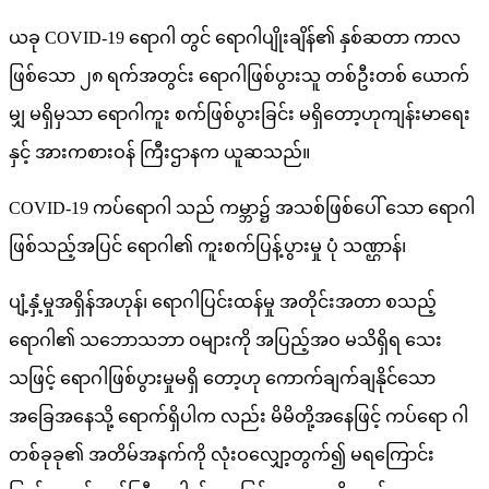
ယခု COVID-19 ရောဂါ တွင် ရောဂါပျိုးချိန်၏ နှစ်ဆတာ ကာလ
ဖြစ်သော ၂၈ ရက်အတွင်း ရောဂါဖြစ်ပွားသူ တစ်ဦးတစ် ယောက်
မျှ မရှိမှသာ ရောဂါကူး စက်ဖြစ်ပွားခြင်း မရှိတော့ဟုကျန်းမာရေး
နှင့် အားကစားဝန် ကြီးဌာနက ယူဆသည်။
COVID-19 ကပ်ရောဂါ သည် ကမ္ဘာ၌ အသစ်ဖြစ်ပေါ် သော ရောဂါ
ဖြစ်သည့်အပြင် ရောဂါ၏ ကူးစက်ပြန့်ပွားမှု ပုံ သဏ္ဌာန်၊
ပျံ့နှံ့မှုအရှိန်အဟုန်၊ ရောဂါပြင်းထန်မှု အတိုင်းအတာ စသည့်
ရောဂါ၏ သဘောသဘာ ဝများကို အပြည့်အဝ မသိရှိရ သေး
သဖြင့် ရောဂါဖြစ်ပွားမှုမရှိ တော့ဟု ကောက်ချက်ချနိုင်သော
အခြေအနေသို့ ရောက်ရှိပါက လည်း မိမိတို့အနေဖြင့် ကပ်ရော ဂါ
တစ်ခုခု၏ အတိမ်အနက်ကို လုံးဝလျှော့တွက်၍ မရကြောင်း