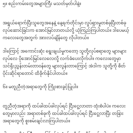
၅။ စည်းကမ်းတွေအများကြီး မသတ်မှတ်ပါနဲ့။
အရွယ်ရောက်ပြီးသူတွေအနေနဲ့ နေ့ရက်တိုင်းမှာ လှုပ်ရှားမှုတစ်ခုပြီးတစ်ခု
လုပ်ဆောင်ခြင်းက အောင်မြင်လာတယ်လို့ ယုံကြည်ကြပါတယ်။ ဒါပေမယ့်
ကလေးတွေအတွက် အားလပ်ချိန်တွေ လိုပါတယ်။
ဒါကြောင့် အကောင်းဆုံး ရွေးချယ်မှုကတော့ သူတို့လုပ်စရာတွေ များများ
လုပ်လေ ပိုအောင်မြင်လေလေလို့ လက်ခံပေးလိုက်ပါ။ ကလေးတွေမှာ
သင်ရိုးညွှန်းတမ်းတာဝန်တွေ များလွန်းတာကြောင့် အဲဒါက သူတို့ကို စိတ်
ပိုင်းဆိုင်ရာတောင် ထိခိုက်နိုင်ပါတယ်။
၆။ မတူညီတဲ့အရာတွေကို ကြိုးစားခွင့်ပြုပါ။
တူညီတဲ့အရာကို ထပ်ခါထပ်ခါလုပ်ရင် ငြီးငွေ့လာတာ ထုံးစံပါပဲ။ ကလေး
တွေမှာလည်း အရာတစ်ခုကို ထပ်ခါထပ်ခါလုပ်ရင် ငြီးငွေ့လာပြီး တခြား
အရာတွေကို စူးစမ်းချင်လာကြပါတယ်။