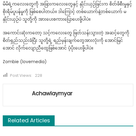
မိမိရဲ့ကလေးတွေကို အခြားကလေးတွေနှင့် နှိုင်းယှဉ်ခြင်းက စိတ်ဖိစီးမှုနှင့်
စိုးရိမ်ပူပန်မှုကို ဖြစ်စေပါတယ်။ ဒါကြောင့် တစ်ယောက်နဲ့တစ်ယောက် မ
နှိုင်းယှဉ်ပဲ သူတို့ကို အားပေးစကားပြောပေးဖို့ပါပဲ။
အကောင်းဆုံးကတော့ သင့်ကလေးတွေ ဖြတ်သန်းသွားတဲ့ အဆင့်တွေကို
စိတ်ရှည်သည်းခံပြီး သူတို့ရဲ့ ရည်မှန်းချက်တွေအားလုံးကို အောင်မြင်
အောင် လိုက်လျောညီထွေဖြစ်အောင် ပံ့ပိုးပေးဖို့ပါပဲ။
Zombie (lovemedia)
Post Views:
228
Achawlaymyar
Related Articles