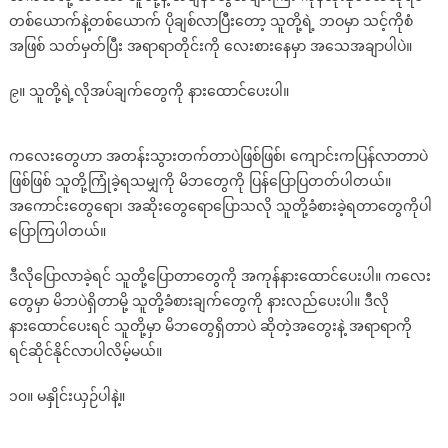
တစ်ယောက်နဲ့တစ်ယောက် ပိုချစ်လာပြီးတော့ သူတို့ရဲ့ ဘဝမှာ သင့်ကိုစံ
အဖြစ် သတ်မှတ်ပြီး အရာရာတိုင်းကို လေးစားနေမှာ အသေအချာပါပဲ။
၉။ သူတို့ရဲ့လိုအပ်ချက်တွေကို နားထောင်ပေးပါ။
ကလေးတွေဟာ အတန်းသွားတက်တာပဲဖြစ်ဖြစ်၊ ကျောင်းကပြန်လာတာပဲ
ဖြစ်ဖြစ် သူတို့ကြုံခဲ့ရသမျှကို မိဘတွေကို ပြန်ပြောပြတတ်ပါတယ်။
အကောင်းတွေရော၊ အဆိုးတွေရောပြောသလို သူတို့ခံစားခဲ့ရတာတွေကိုပါ
ပြောကြပါတယ်။
ဒီလိုပြောလာခဲ့ရင် သူတို့ပြောတာတွေကို အကုန်နားထောင်ပေးပါ။ ကလေး
တွေမှာ မိဘပဲရှိတာမို့ သူတို့ခံစားချက်တွေကို နားလည်ပေးပါ။ ဒီလို
နားထောင်ပေးရင် သူတို့မှာ မိဘတွေရှိတာပဲ ဆိုတဲ့အတွေးနဲ့ အရာရာကို
ရင်ဆိုင်နိုင်လာပါလိမ့်မယ်။
၁၀။ မနှိုင်းယှဉ်ပါနဲ့။