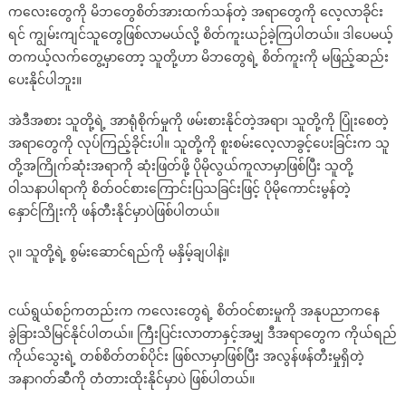
ကလေးတွေကို မိဘတွေစိတ်အားထက်သန်တဲ့ အရာတွေကို လေ့လာခိုင်း
ရင် ကျွမ်းကျင်သူတွေဖြစ်လာမယ်လို့ စိတ်ကူးယဉ်ခဲ့ကြပါတယ်။ ဒါပေမယ့်
တကယ့်လက်တွေ့မှာတော့ သူတို့ဟာ မိဘတွေရဲ့ စိတ်ကူးကို မဖြည့်ဆည်း
ပေးနိုင်ပါဘူး။
အဲဒီအစား သူတို့ရဲ့ အာရုံစိုက်မှုကို ဖမ်းစားနိုင်တဲ့အရာ၊ သူတို့ကို ပြုံးစေတဲ့
အရာတွေကို လုပ်ကြည့်ခိုင်းပါ။ သူတို့ကို စူးစမ်းလေ့လာခွင့်ပေးခြင်းက သူ
တို့အကြိုက်ဆုံးအရာကို ဆုံးဖြတ်ဖို့ ပိုမိုလွယ်ကူလာမှာဖြစ်ပြီး သူတို့
ဝါသနာပါရာကို စိတ်ဝင်စားကြောင်းပြသခြင်းဖြင့် ပိုမိုကောင်းမွန်တဲ့
နှောင်ကြိုးကို ဖန်တီးနိုင်မှာပဲဖြစ်ပါတယ်။
၃။ သူတို့ရဲ့ စွမ်းဆောင်ရည်ကို မနှိမ့်ချပါနဲ့။
ငယ်ရွယ်စဉ်ကတည်းက ကလေးတွေရဲ့ စိတ်ဝင်စားမှုကို အနုပညာကနေ
ခွဲခြားသိမြင်နိုင်ပါတယ်။ ကြီးပြင်းလာတာနှင့်အမျှ ဒီအရာတွေက ကိုယ်ရည်
ကိုယ်သွေးရဲ့ တစ်စိတ်တစ်ပိုင်း ဖြစ်လာမှာဖြစ်ပြီး အလွန်ဖန်တီးမှုရှိတဲ့
အနာဂတ်ဆီကို တံတားထိုးနိုင်မှာပဲ ဖြစ်ပါတယ်။