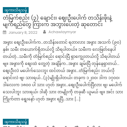
ၾကားသိရသမွ်
တံမြက်စည်း (၃) ချောင်း၊ ဈေးဦးပေါက် တသိန်းဖိုးနဲ့
မျက်ရည်တွေ ကြားက အဘွားပေးတဲ့ ဆုတောင်း
Author
Posted
Achawlaymyar
January 8, 2022
on
အဖွား စျေးဦးပေါက်က…တသိန်းတောင် ရတာလား အဖွား အသက် (၉၀)
နှစ်၊ သမီး တယောက်ရှိတယ်လို့ သိရပါတယ်။ သမီးက လေဖြတ်နေပါ
တယ်တဲ့…သမီးကို တံမြက်စည်း ရောင်းပြီ ရှာကျွေးတယ်လို့ သိရပါတယ်
ဗျ။ အဖွားကို စျေးထဲ တွေ့တဲ့ အချိန်က…အဖွား ချမ်းပြီ တုန်နေရှာတယ်…
စျေးဦးလဲ မပေါက်သေးဘူး ထင်တယ် အဖွား…တံမြက်စည်း ဘယ်လို
ရောင်းလဲ ဗျ၊ သားရယ်…(၃)မျိုးရှိပါတယ်၊ တခုက ၁၂၀၀၊ ဒါက ၁၇၀၀၊
ဒါလေးက ၁၈၀၀ ပါ သား ဟုတ် အဖွား…စျေးဦးပေါက်ပြီလား ဗျ၊ မပေါက်
သေးပါဘူး သားရယ်၊ ဒါဆို သား တမျိုးကို တခုဆီ ယူမယ် ဗျ။ အင်း သား
ကြိုက်တာ ရွေးနော် ဟုတ် အဖွား ရပြီ…သား […]
ၾကားသိရသမွ်