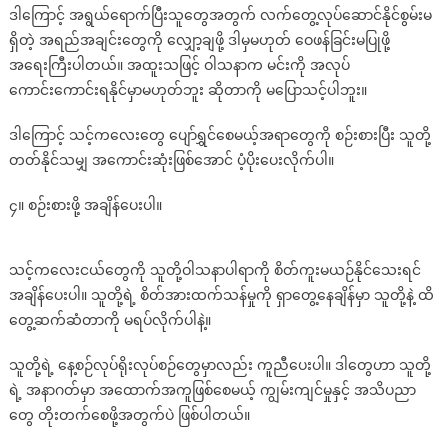
ဒါကြောင့် အရွယ်ရောက်ပြီးသူတွေအတွက် လက်တွေ့လုပ်ဆောင်နိုင်စွမ်းမ
ရှိတဲ့ အရည်အချင်းတွေကို လျှော့ချဖို့ ဒါမှမဟုတ် ဝေဖန်ခြင်းမပြုဖို့
အရေးကြီးပါတယ်။ အထူးသဖြင့် ဝါသနာက မင်းကို အလုပ်
ကောင်းကောင်းရနိုင်မှာမဟုတ်ဘူး ဆိုတာကို မပြောသင့်ပါဘူး။
ဒါကြောင့် သင့်ကလေးတွေ ပျော်ရွှင်စေမယ့်အရာတွေကို စဉ်းစားပြီး သူတို့
တတ်နိုင်သမျှ အကောင်းဆုံးဖြစ်အောင် ပံ့ပိုးပေးလိုက်ပါ။
၄။ စဉ်းစားဖို့ အချိန်ပေးပါ။
သင့်ကလေးငယ်တွေကို သူတို့ဝါသနာပါရာကို စိတ်ကူးမယဉ်နိုင်သေးရင်
အချိန်ပေးပါ။ သူတို့ရဲ့ စိတ်အားထက်သန်မှုကို ရှာတွေ့နေချိန်မှာ သူတို့နဲ့ ထိ
တွေ့ဆက်ဆံတာကို မရပ်လိုက်ပါနဲ့။
သူတို့ရဲ့ နေ့စဉ်လုပ်ရိုးလုပ်စဉ်တွေမှာလည်း ကူညီပေးပါ။ ဒါတွေဟာ သူတို့
ရဲ့ အနာဂတ်မှာ အထောက်အကူဖြစ်စေမယ့် ကျွမ်းကျင်မှုနှင့် အသိပညာ
တွေ တိုးတက်စေဖို့အတွက်ပဲ ဖြစ်ပါတယ်။