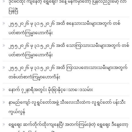
ဒိုင်ဗင်ထိုး ကျနေတဲ့ ရွှေဈေး! ဒီနေ့ မနက်မှာတော့ ပြန်လည်ဦးမော့ လာ
ပြန်ပြီ
၂၅.၅.၂၀၂၆ မှ ၃၁.၅.၂၀၂၆ အထိ စနေသားသမီးများအတွက် တစ်
ပတ်စာကံကြမ္မာဟောကိန်း
၂၅.၅.၂၀၂၆ မှ ၃၁.၅.၂၀၂၆ အထိ သောကြာသားသမီးများအတွက် တစ်
ပတ်စာကံကြမ္မာဟောကိန်း
၂၅.၅.၂၀၂၆ မှ ၃၁.၅.၂၀၂၆ အထိ ကြာသပတေးသားသမီးများအတွက်
တစ်ပတ်စာကံကြမ္မာဟောကိန်း
နောက် ၇၂နာရီအတွင်း မိုးရြာနိုင္ေသာေဒသမ်ား
နာမည်ကျော် လူရွှင်တော်အဖွဲ့ သီးလေးသီးထဲက လူရွှင်တော် ပန်းသီး
ကွယ်လွန်
ရွှေဈေး ဆက်တိုက်ထိုးကျနေပြီ! အတက်ကြမ်းခဲ့တဲ့ ရွှေဈေး ဒီနေ့တော့