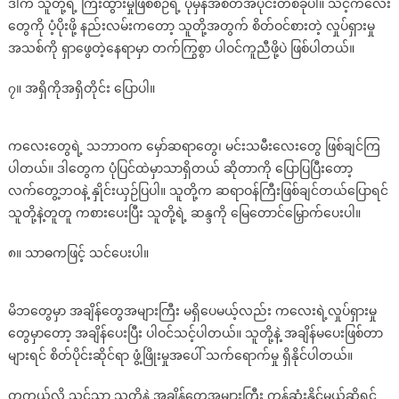
ဒါက သူတို့ရဲ့ ကြီးထွားမှုဖြစ်စဉ်ရဲ့ ပုံမှန်အစိတ်အပိုင်းတစ်ခုပါ။ သင့်ကလေး
တွေကို ပံ့ပိုးဖို့ နည်းလမ်းကတော့ သူတို့အတွက် စိတ်ဝင်စားတဲ့ လှုပ်ရှားမှု
အသစ်ကို ရှာဖွေတဲ့နေရာမှာ တက်ကြွစွာ ပါဝင်ကူညီဖို့ပဲ ဖြစ်ပါတယ်။
၇။ အရှိကိုအရှိတိုင်း ပြောပါ။
ကလေးတွေရဲ့ သဘာဝက မှော်ဆရာတွေ၊ မင်းသမီးလေးတွေ ဖြစ်ချင်ကြ
ပါတယ်။ ဒါတွေက ပုံပြင်ထဲမှာသာရှိတယ် ဆိုတာကို ပြောပြပြီးတော့
လက်တွေ့ဘဝနဲ့ နှိုင်းယှဉ်ပြပါ။ သူတို့က ဆရာဝန်ကြီးဖြစ်ချင်တယ်ပြောရင်
သူတို့နဲ့တူတူ ကစားပေးပြီး သူတို့ရဲ့ ဆန္ဒကို မြေတောင်မြှောက်ပေးပါ။
၈။ သာဓကဖြင့် သင်ပေးပါ။
မိဘတွေမှာ အချိန်တွေအများကြီး မရှိပေမယ့်လည်း ကလေးရဲ့လှုပ်ရှားမှု
တွေမှာတော့ အချိန်ပေးပြီး ပါဝင်သင့်ပါတယ်။ သူတို့နဲ့ အချိန်မပေးဖြစ်တာ
များရင် စိတ်ပိုင်းဆိုင်ရာ ဖွံ့ဖြိုးမှုအပေါ် သက်ရောက်မှု ရှိနိုင်ပါတယ်။
တကယ်လို့ သင်သာ သူတို့နဲ့ အချိန်တွေအများကြီး ကုန်ဆုံးနိုင်မယ်ဆိုရင်