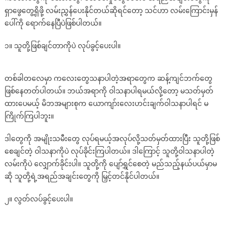
ကို
ရှာဖွေတွေ့ရှိဖို့ လမ်းညွှန်ပေးနိုင်တယ်ဆိုရင်တော့ သင်ဟာ လမ်းကြောင်းမှန်
အောင်မြင်
ပေါ်ကို ရောက်နေပြီပဲဖြစ်ပါတယ်။
အောင်
ဒီ
၁။ သူတို့ဖြစ်ချင်တာကိုပဲ လုပ်ခွင့်ပေးပါ။
အချက်
(၁၀)
တစ်ခါတလေမှာ ကလေးတွေသနာပါတဲ့အရာတွေက ဆန့်ကျင်ဘက်တွေ
ချက်
နဲ့
ဖြစ်နေတတ်ပါတယ်။ ဘယ်အရာကို ဝါသနာပါရမယ်လို့တော့ မသတ်မှတ်
လမ်းညွှန်
ထားပေမယ့် မိဘအများစုက ယောကျာ်းလေးဟင်းချက်ဝါသနာပါရင် မ
ပေး
ကြိုက်ကြပါဘူး။
ပါ
ဒါတွေကို အမျိုးသမီးတွေ လုပ်ရမယ့်အလုပ်လို့သတ်မှတ်ထားပြီး သူတို့ဖြစ်
စေချင်တဲ့ ဝါသနာကိုပဲ လုပ်ခိုင်းကြပါတယ်။ ဒါကြောင့် သူတို့ဝါသနာပါတဲ့
လမ်းကိုပဲ လျှောက်ခိုင်းပါ။ သူတို့ကို ပျော်ရွှင်စေတဲ့ မည်သည့်နယ်ပယ်မှာမ
ဆို သူတို့ရဲ့အရည်အချင်းတွေကို မြှင့်တင်နိုင်ပါတယ်။
၂။ လွတ်လပ်ခွင့်ပေးပါ။