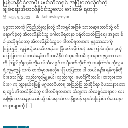
မြန်မာနိုင်ငံလာပီး မယ်သီလရှင် အပြီးဝတ်လိုက်တဲ့
ချစ်စရာအီတလီနိုင်ငံသူလေး ဂေါတမီ ရတနာ
Author
Posted
Achawlaymyar
May 9, 2022
on
ဗုဒ္ဓဘာသာကို ကြည်ညိုလွန်းလို့ သီလရှင်အဖြစ် သာသနာ့ဘောင်သို့ ဝင်
ရောက်ခဲ့တဲ့ အီတလီနိုင်ငံသူ ဂေါတမီရတနာ ပရိတ်သတ်ကြရေ၊ အခုတ စ်
ခါမှာဆိုရင်တော့ အီတလီနိုင်ငံသူေ ဂါတမီရတနာက ဗုဒ္ဓဘာသာကို
ကြည်ညို လွန်းလို့မယ်သီလရှင်အ ပြီးဝတ်လိုက်တဲ့ အကြောင်းကိုအ ခုလို
ပြောပြထား ပါတယ်နော်။ အီတလီနိုင် ငံသူဂေါတမီ ရတနာကဗုဒ္ဓဘာ သာ
ကို ကြည်ညိုလွန်းလို့မ ယ်သီလရှင် အပြီးဝတ်လိုက်တဲ့ အကြောင်း ကိုသူမ
ရဲ့လူမှုကွန် ယက် ထက်မှာအခုလိုေြ ပာပြထား ပါ တယ်နော်။ ရန်ကုန်တို
င်းဒေသကြီး၊ လှည်းကူးမြို့နယ်၊ လှည်းကူး-ဖောင်ကြီးလမ်း၊ စာဘူးတော
င်းေ ကျးရွာနယ်မြေရှိ မဂ္ဂဖလဝိဟာရ အပြည်ပြ ည်ဆိုင်ရာ ဝိပဿနာတော
ရ တွင် အီတလီနိုင်ငံသူ ဂေါတမီရတနာက ဆံချကာ သီလရှင်ဆရာေ လး
အဖြစ် သာသနာ့ဘောင်သို့ ဝင်ရောက်ကာ နိဗ္ဗာန်ေ ရာက်ကြောင်း ဝိပဿနာ
တရားများကို […]