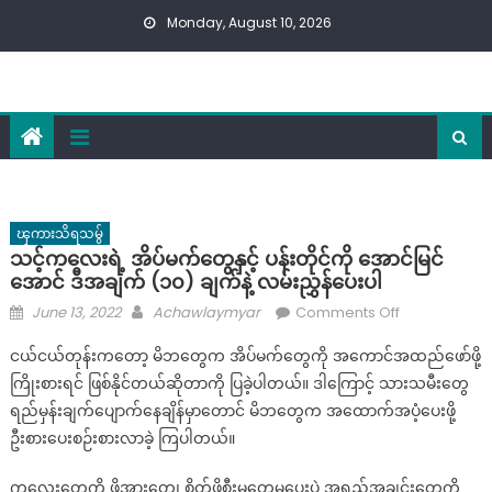
Skip
Monday, August 10, 2026
to
content
ၾကားသိရသမွ်
သင့်ကလေးရဲ့ အိပ်မက်တွေနှင့် ပန်းတိုင်ကို အောင်မြင်
အောင် ဒီအချက် (၁၀) ချက်နဲ့ လမ်းညွှန်ပေးပါ
Posted
Author
on
June 13, 2022
Achawlaymyar
Comments Off
on
သင့်
ငယ်ငယ်တုန်းကတော့ မိဘတွေက အိပ်မက်တွေကို အကောင်အထည်ဖော်ဖို့
ကလေး
ကြိုးစားရင် ဖြစ်နိုင်တယ်ဆိုတာကို ပြခဲ့ပါတယ်။ ဒါကြောင့် သားသမီးတွေ
ရဲ့
ရည်မှန်းချက်ပျောက်နေချိန်မှာတောင် မိဘတွေက အထောက်အပံ့ပေးဖို့
အိပ်မက်
တွေ
ဦးစားပေးစဉ်းစားလာခဲ့ ကြပါတယ်။
နှင့်
ကလေးတွေကို ဖိအားတွေ၊ စိတ်ဖိစီးမှုတွေမပေးပဲ အရည်အချင်းတွေကို
ပန်းတိုင်