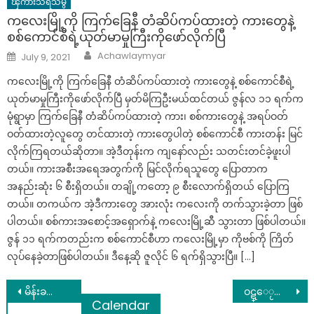
ၾကားသိရသမွ်
ကလေးမြို့ကို ကြက်ခြေနီ တံဆိပ်ကပ်ထားတဲ့ ကားတွေနဲ့
စစ်ကောင်စီရဲ့ယုတ်မာမှုကြီးကိုဖော်လိုက်ပြီ
Author
Posted
Achawlaymyar
July 9, 2021
on
ကလေးမြို့ကို ကြက်ခြေနီ တံဆိပ်ကပ်ထားတဲ့ ကားတွေနဲ့ စစ်ကောင်စီရဲ့
ယုတ်မာမှုကြီးကိုဖော်လိုက်ပြီ မှတ်မိကြဦးမယ်ထင်တယ် ဇွန်လ ၁၁ ရက်က
မုံရွာမှာ ကြက်ခြေနီ တံဆိပ်ကပ်ထားတဲ့ ကား၊ စစ်ကားတွေနဲ့ အရပ်ဝတ်
ဝတ်ထားတဲ့လူတွေ တင်ထားတဲ့ ကားတွေပါတဲ့ စစ်ကောင်စီ ကားတန်း မြင်
လိုက်ကြရတယ်ဆိုတာ။ အဲ့ဒီတုန်းက ကျနော်လည်း သတင်းတင်ခဲ့ဖူးပါ
တယ်။ ကားအစီးအရေအတွက်ကို မြင်လိုက်ရသူတွေ ပြောတာက
အနည်းဆုံး ၆ စီးရှိတယ်။ တချို့ကတော့ ၉ စီးလောက်ရှိတယ် ပြောကြ
တယ်။ တကယ်က အဲ့ဒီကားတွေ အားလုံး ကလေးကို တက်သွားခဲ့တာ ဖြစ်
ပါတယ်။ စစ်ကားအစောင့်အရှောက်နဲ့ ကလေးမြို့ဆီ သွားတာ ဖြစ်ပါတယ်။
ဇွန် ၁၁ ရက်ကတည်းက စစ်ကောင်စီဟာ ကလေးမြို့မှာ ကိုဗစ်ကို ကြိတ်
လုပ်နေခဲ့တာဖြစ်ပါတယ်။ ဒီနေ့ဆို ဇူလိုင် ၆ ရက်ရှိသွားပြီ။ […]
Post
မိန်းခလေးတွေဖတ်ကြည့်သင့်တဲ့POSTလေးပါ…လူရွေးမှန်တဲ့အခါ တုန်နေအောင်ချစ်ခံရတယ်ဆိုတာသက်သေပါဘဲ…
ဝဋ္ေႂကြးရွိခဲ့ရင္ အျမန္ဆုံးေက်ပါရေစလို႔ ဆုေတာင္းလိုက္တဲ့ ဇာတ္မင္းသမီးေလး ေမတင္ေမာင္ဆန္းဝင္း…
Calendar