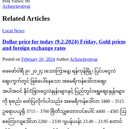
Post Views:
99
Achawlaymyar
Related Articles
Local News
Dollar price for today (9.2.2024) Friday, Gold prices
and foreign exchange rates
Posted on
February 10, 2024
Author
Achawlaymyar
ဖေဖော်ဝါရီ ၉၊ ၂၀၂၄ (သောကြာနေ့) ရန်ကုန်မြို့၊ ပြင်ပငွေလဲ
ဈေးကွက်တွင် ဖြစ်ပေါ်နေသော အမေရိကန်ဒေါ်လာဈေး
အပါအဝင် နိုင်ငံခြားငွေလဲနှုန်းများနှင့် ပြည်တွင်းရွှေဈေးနှုန်းများ
ကို စုစည်း ဖော်ပြလိုက်ပါသည်။ အမေရိကန်ဒေါ်လာ 3480 – 3515
ဥရောပယူရို 3715 – 3760 ဗြိတိသျှစတာလင်ပေါင် 4400 – 4585 သြ
စတြေးလျဒေါ်လာ 2260 – 2330 ဂျပန်ယန်း 23.40 – 23.95 တောင်