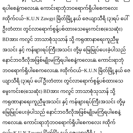
ရပါစေနဲ့ကလေး🙏 ကောင်းရာဘုံဘဝရောက်ရှိပါစေကလေး
#ထိုက်ငယ်~K.U.N Zawgyi မြိတ်မြို့နယ် ဇေယျာသီရိ (၃)ရပ် ပေါ်
ဦးတံတား တွင်လာရောက်စွန့်ပစ်ထားသေမွေးကင်းစ(သေဆုံး)
BDအား ကလွင် ဘာသာစုံသုသာန် သို့ ကရုဏာနာရေးကူညီမူ
အသင်း နှင့် ကန်ဖျားရပ်ကြီးအသင်း တို့မှ မြေမြုပ်ပေးခဲ့ပါသည်
နောင်ဘဝဒီလိုအဖြစ်မျိုးမကြံရပါစေနဲ့ကလေး🙏 ကောင်းရာဘုံ
ဘဝရောက်ရှိပါစေကလေး🙏 #ထိုက်ငယ်~K.U.N မြိတ်မြို့နယ် ဇေ
ယျာသီရိ (၃)ရပ် ပေါ်ဦးတံတား တွင်လာရောက်စွန့်ပစ်ထားသေ
မွေးကင်းစ(သေဆုံး) BDအား ကလွင် ဘာသာစုံသုသာန် သို့
ကရုဏာနာရေးကူညီမူအသင်း နှင့် ကန်ဖျားရပ်ကြီးအသင်း တို့မှ
မြေမြုပ်ပေးခဲ့ပါသည် နောင်ဘဝဒီလိုအဖြစ်မျိုးမကြံရပါစေနဲ့
ကလေး🙏 ကောင်းရာဘုံဘဝရောက်ရှိပါစေကလေး #ထိုက်
ငယ်~K.U.N Zawgyi မြိတ်မြို့နယ် ဇေယျာသီရိ […]