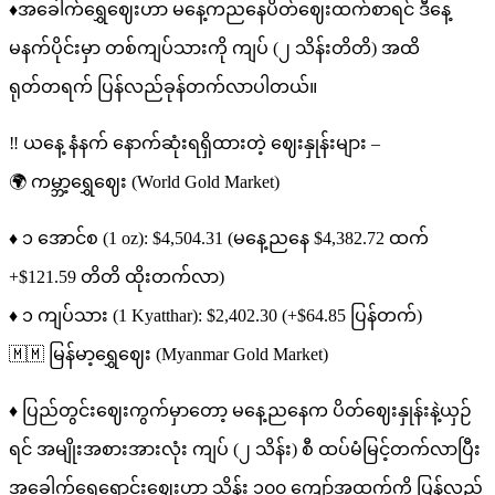
♦️အခေါက်ရွှေဈေးဟာ မနေ့ကညနေပိတ်ဈေးထက်စာရင် ဒီနေ့
မနက်ပိုင်းမှာ တစ်ကျပ်သားကို ကျပ် (၂ သိန်းတိတိ) အထိ
ရုတ်တရက် ပြန်လည်ခုန်တက်လာပါတယ်။
‼️ ယနေ့ နံနက် နောက်ဆုံးရရှိထားတဲ့ ဈေးနှုန်းများ –
🌍 ကမ္ဘာ့ရွှေဈေး (World Gold Market)
♦️ ၁ အောင်စ (1 oz): $4,504.31 (မနေ့ညနေ $4,382.72 ထက်
+$121.59 တိတိ ထိုးတက်လာ)
♦️ ၁ ကျပ်သား (1 Kyatthar): $2,402.30 (+$64.85 ပြန်တက်)
🇲🇲 မြန်မာ့ရွှေဈေး (Myanmar Gold Market)
♦️ ပြည်တွင်းဈေးကွက်မှာတော့ မနေ့ညနေက ပိတ်ဈေးနှုန်းနဲ့ယှဉ်
ရင် အမျိုးအစားအားလုံး ကျပ် (၂ သိန်း) စီ ထပ်မံမြင့်တက်လာပြီး
အခေါက်ရွှေရောင်းဈေးဟာ သိန်း ၁၀၀ ကျော်အထက်ကို ပြန်လည်