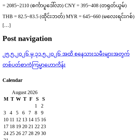
= 2085~2110 (စင်္ကာပူဒေါ်လာ) CNY = 395~408 (တရုတ်ယွမ်)
THB = 82.5~83.5 (ထိုင်းဘတ်) MYR = 645~660 (မလေးရင်းဂစ်)
[…]
Post navigation
၂၅.၅.၂၀၂၆ မှ ၃၁.၅.၂၀၂၆ အထိ စနေသားသမီးများအတွက်
တစ်ပတ်စာကံကြမ္မာဟောကိန်း
Calendar
August 2026
M
T
W
T
F
S
S
1
2
3
4
5
6
7
8
9
10
11
12
13
14
15
16
17
18
19
20
21
22
23
24
25
26
27
28
29
30