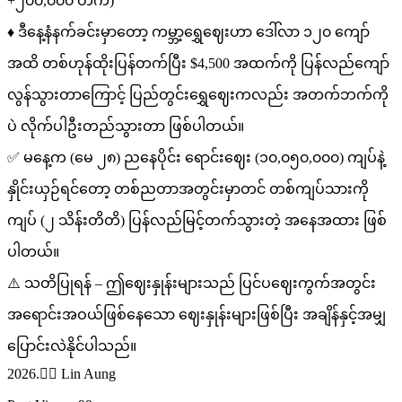
+၂၀၀,၀၀၀ တက်)
♦️ ဒီနေ့နံနက်ခင်းမှာတော့ ကမ္ဘာ့ရွှေဈေးဟာ ဒေါ်လာ ၁၂၀ ကျော်
အထိ တစ်ဟုန်ထိုးပြန်တက်ပြီး $4,500 အထက်ကို ပြန်လည်ကျော်
လွန်သွားတာကြောင့် ပြည်တွင်းရွှေဈေးကလည်း အတက်ဘက်ကို
ပဲ လိုက်ပါဦးတည်သွားတာ ဖြစ်ပါတယ်။
✅ မနေ့က (မေ ၂၈) ညနေပိုင်း ရောင်းဈေး (၁၀,၀၅၀,၀၀၀) ကျပ်နဲ့
နှိုင်းယှဉ်ရင်တော့ တစ်ညတာအတွင်းမှာတင် တစ်ကျပ်သားကို
ကျပ် (၂ သိန်းတိတိ) ပြန်လည်မြင့်တက်သွားတဲ့ အနေအထား ဖြစ်
ပါတယ်။
⚠️ သတိပြုရန် – ဤဈေးနှုန်းများသည် ပြင်ပဈေးကွက်အတွင်း
အရောင်းအဝယ်ဖြစ်နေသော ဈေးနှုန်းများဖြစ်ပြီး အချိန်နှင့်အမျှ
ပြောင်းလဲနိုင်ပါသည်။
2026.✍🏾 Lin Aung