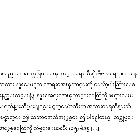
ည္း အသက္အရြယ္ေၾကာင့္ေရာ၊ မ်ိဳးရိုးဗီဇအရေရာ၊ ေနေ
ရပါသလား နဖူးေပၚက အေရးအေၾကာင္းကို ေလ်ာ့ပါးသြားေစ
တြင္းနည္းလမ္းနဲ႔ နဖူးအေရးအေၾကာင္းေတြကို ဖယ္ရွားေပး
႔ အသားေရထိန္းသိမ္းျခင္း ငွက္ေပ်ာသီးက အသားေရထိန္းသိ
ာမင္ဓာတ္ေတြ၊ သဘာဝအဆီအႏွစ္ေတြ ပါဝင္ပါတယ္။ သင္လုပ္ေ
ေပ်ာအႏွစ္ေတြကို လိမ္းေပးၿပီး (၁၅) မိနစ္ […]