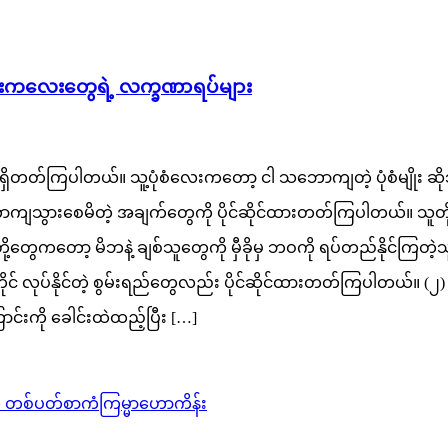
မိန်းကလေးတွေရဲ့ လက္ခဏာရပ်များ
ိတတ်ကြပါတယ်။ သူ့ပုံစံလေးကတော့ ငါ သဘောကျတဲ့ ပုံစံမျိုး ဆိုသလ
သဘောကျသွားစေမိတဲ့ အချက်တွေကို ပိုင်ဆိုင်ထားတတ်ကြပါတယ်။ သူတို့
ွေကတော့ မိဘနဲ့ ချစ်သူတွေကို မှီခိုမှ ဘဝကို ရပ်တည်နိုင်ကြတဲ့သ
တိုင် လုပ်နိုင်တဲ့ စွမ်းရည်တွေလည်း ပိုင်ဆိုင်ထားတတ်ကြပါတယ်
်းကို ခေါင်းထဲထည့်ပြီး […]
တစ်ပတ်စာကံကြမ္မာဟောကိန်း