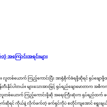
ပ်တဲ့ အကြောင်းအရင်းများ
ဘူး။ လူတစ်ယောက် ကြည့်ကောင်းပြီး အာရုံစိုက်ခံရဖို့ဆိုရင် ရုပ်ခ
 ဖန်တီးနိုင်ပါတယ်။ များသောအားဖြင့် ရုပ်ရည်ချောမောတာက အဓ
ယ် လူတစ်ယောက် ကြည့်ကောင်းဖို့ဆို အရေးကြီးဆုံးက ရုပ်ရည်ထက် 
်ဆိုရင် ကိုယ်နဲ့ လိုက်ဖက်တဲ့ ဖက်ရှင်ကိုပဲ စတိုင်ကျအောင် ရွေးခ