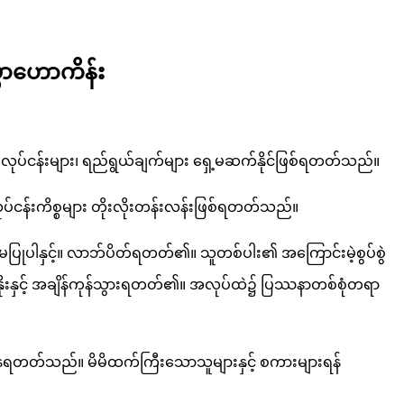
ာဟောကိန်း
ငန်းများ၊ ရည်ရွယ်ချက်များ ရှေ့မဆက်နိုင်ဖြစ်ရတတ်သည်။
ုပ်ငန်းကိစ္စများ တိုးလိုးတန်းလန်းဖြစ်ရတတ်သည်။
ုပါနှင့်။ လာဘ်ပိတ်ရတတ်၏။ သူတစ်ပါး၏ အကြောင်းမဲ့စွပ်စွဲ
းနိုးနှင့် အချိန်ကုန်သွားရတတ်၏။ အလုပ်ထဲ၌ ပြဿနာတစ်စုံတရာ
ါက်နေရတတ်သည်။ မိမိထက်ကြီးသောသူများနှင့် စကားများရန်