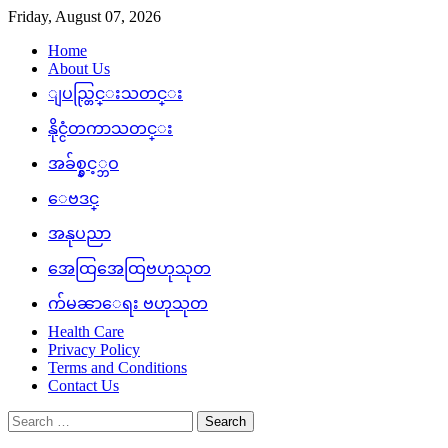
Skip
Friday, August 07, 2026
to
Home
content
About Us
ျပည္တြင္းသတင္း
နိုင္ငံတကာသတင္း
အခ်စ္နွင့္ဘဝ
ေဗဒင္
အနုပညာ
အေထြအေထြဗဟုသုတ
က်မၼာေရး ဗဟုသုတ
Health Care
Privacy Policy
Terms and Conditions
Contact Us
Search
for: