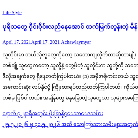
Life Style
ပုရိသတွေ ဝိုင်းဝိုင်းလည်နေအောင် ထက်မြက်လွန်းတဲ့ 
Posted
Author
April 17, 2021
April 17, 2021
Achawlaymyar
on
လူတိုင်းမှာ ဘယ်လိုလူတွေကိုတော့ သဘောကျလိုက်တာဆိုတာမျိုး ရှ
တစ်ချို့သူတွေကတော့ သူတို့နဲ့ တွေ့မိတဲ့ သူတိုင်းက သူတို့ကို 
ဒီလိုအချက်တွေ ရှိနေတတ်ကြပါတယ်။ (၁) အမှီအခိုကင်းတယ် သူတို့တ
အကောင်းဆုံး လုပ်နိုင်ဖို့ ကြိုးစားရပ်တည်တတ်ကြပါတယ်။ ကိုယ်
တစ်ခု ဖြစ်ပါတယ်။ အချိန်တွေ မနှမြောတဲ့သူတွေသာ သူများအကြောင
Post
နောက် ၇၂နာရီအတွင်း မိုးရြာနိုင္ေသာေဒသမ်ား
navigation
၂၅.၅.၂၀၂၆ မှ ၃၁.၅.၂၀၂၆ အထိ သောကြာသားသမီးများအတွက် 