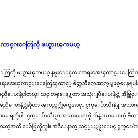
ၾကာင္းေတြကို ဖယ္ရွားၾကမယ္
းေတြကို ဖယ္ရွားၾကမယ္ နဖူးေပၚက အေရးအေၾကာင္းေတြကလ
ဲဒီလိုအေရးအေၾကာင္းေတြေၾကာင့္ စိတ္ကသိကေအာက္ျဖစ္ေန
ေပးနိုင္ပါတယ္။ သင္ တစ္ေန႔တာ အသုံးျပဳေပးနိုင္တဲ့ အိမ္
ကူအညီေပးနိုင္လဲဆိုတာ ၾကည့္လိုက္ရေအာင္.. ငွက္ေပ်ာသီးနဲ
းေရကိုပါ။ ငွက္ေပ်ာသီးမွာ အသားေရကို က်န္းမာေစတဲ့ ဗီတ
ႏွစ္ျဖစ္သြားတဲ့အထိ ေခ်မြလိုက္ပါ။ အဲဒီေနာက္ သင့္ႏွဖူးေပၚ ငွက္