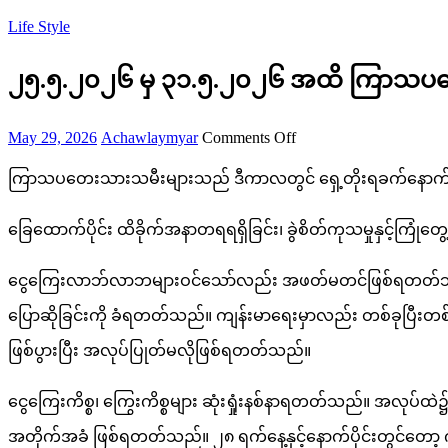
Life Style
၂၅.၅.၂၀၂၆ မှ ၃၁.၅.၂၀၂၆ အထိ ကြာသပတ
Posted
Author
on
May 29, 2026
Achawlaymyar
Comments Off
on
၂၅.၅.၂၀၂၆
ကြာသပတေးသားသမီးများသည် ဒီကာလတွင် ရှေ့တိုးရခက်နောက်ဆု
မှ
၃၁.၅.၂၀၂၆
ခြေထောက်ပိုင်း ထိခိုက်အနာတရရရှိခြင်း၊ ခွဲစိတ်ကုသမှုနှင့်ကြု
အထိ
ကြာသပတေး
ငွေကြေးလာဘ်လာဘများဝင်သော်လည်း အဖတ်မတင်ဖြစ်ရတတ်သည်။ နေ
သားသမီး
ပြောဆိုခြင်းကို ခံရတတ်သည်။ ကျန်းမာရေးမှာလည်း တစ်ခုပြီးတစ်
များ
ဖြစ်ပွားပြီး အလုပ်ပြုတ်မလိုဖြစ်ရတတ်သည်။
အတွက်
ငွေကြေးကိစ္စ၊ ကြွေးကိစ္စများ ဆုံးရှုံးနစ်နာရတတ်သည်။ အလုပ်ထ
တစ်
အတိုက်အခံ ဖြစ်ရတတ်သည်။ ၂၈ ရက်နေ့နှင့်နောက်ပိုင်းတွင်တော့ က