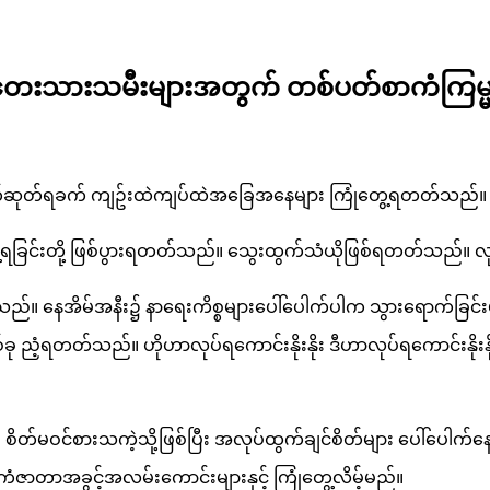
ေးသားသမီးများအတွက် တစ်ပတ်စာကံကြမ္မ
တ်ရခက် ကျဥ်းထဲကျပ်ထဲအခြေအနေများ ကြုံတွေ့ရတတ်သည်။ လုပ်
ံတွေ့ရခြင်းတို့ ဖြစ်ပွားရတတ်သည်။ သွေးထွက်သံယိုဖြစ်ရတတ်သည်။ လ
အိမ်အနီး၌ နာရေးကိစ္စများပေါ်ပေါက်ပါက သွားရောက်ခြင်းမပြ
ခု ညံ့ရတတ်သည်။ ဟိုဟာလုပ်ရကောင်းနိုးနိုး ဒီဟာလုပ်ရကောင်းနို
ဲ၌ စိတ်မဝင်စားသကဲ့သို့ဖြစ်ပြီး အလုပ်ထွက်ချင်စိတ်များ ပေါ်ပေ
ံဇာတာအခွင့်အလမ်းကောင်းများနှင့် ကြုံတွေ့လိမ့်မည်။