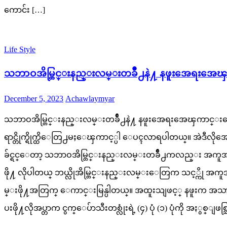
ကောင်း […]
Life Style
သဘာဝအိမ္တြင္းနည္းလမ္းတခ်ိဳ႕နဲ႔ နဖူးအေရးအေ
Posted
Author
December 5, 2023
Achawlaymyar
on
သဘာဝအိမ္တြင္းနည္းလမ္းတခ်ိဳ႕နဲ႔ နဖူးအေရးအေၾကာင္
ရာင္တိုက္ရိုက္ထိေတြ႕မႈေၾကာင့္ပါ ေပၚလာရပါတယ္။ အ
ခ်င္ရင္ေတာ့ သဘာဝအိမ္တြင္းနည္းလမ္းတခ်ိဳ႕ကလည္း အကူအညီ
ဖို႔ လိုပါတယ္ ဘယ္လိုအိမ္တြင္းနည္းလမ္းေတြက သင့္ကို အ
မ္းဖို႔အတြက္ ေကာင္းမြန္ပါတယ္။ အထူးသျဖင့္ နဖူးက အသာ
ပးဖို႔လိုအပ္တာက ငွက္ေပ်ာသီးတစ္လုံးရဲ့ (၄) ပုံ (၁) ပုံကို အ