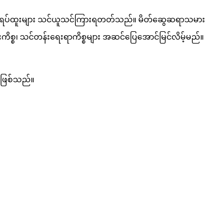
။ ပညာရပ်ထူးများ သင်ယူသင်ကြားရတတ်သည်။ မိတ်ဆွေဆရာသမား
ကိစ္စ၊ သင်တန်းရေးရာကိစ္စများ အဆင်ပြေအောင်မြင်လိမ့်မည်။
လဖြစ်သည်။