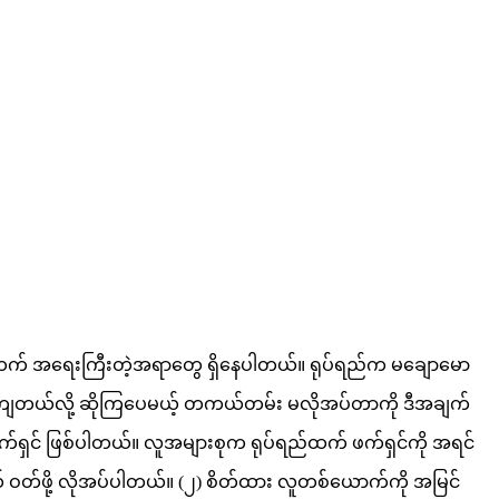
ျောဖို့ထက် အရေးကြီးတဲ့အရာတွေ ရှိနေပါတယ်။ ရုပ်ရည်က မချောမော
ိကကျတယ်လို့ ဆိုကြပေမယ့် တကယ်တမ်း မလိုအပ်တာကို ဒီအချက်
ဖက်ရှင် ဖြစ်ပါတယ်။ လူအများစုက ရုပ်ရည်ထက် ဖက်ရှင်ကို အရင်
ျယ် ဝတ်ဖို့ လိုအပ်ပါတယ်။ (၂) စိတ်ထား လူတစ်ယောက်ကို အမြင်