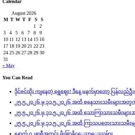
Calendar
August 2026
M
T
W
T
F
S
S
1
2
3
4
5
6
7
8
9
10
11
12
13
14
15
16
17
18
19
20
21
22
23
24
25
26
27
28
29
30
31
« May
You Can Read
ဒိုင်ဗင်ထိုး ကျနေတဲ့ ရွှေဈေး! ဒီနေ့ မနက်မှာတော့ ပြန်လည်ဦး
၂၅.၅.၂၀၂၆ မှ ၃၁.၅.၂၀၂၆ အထိ စနေသားသမီးများအတွက်
၂၅.၅.၂၀၂၆ မှ ၃၁.၅.၂၀၂၆ အထိ သောကြာသားသမီးများအ
၂၅.၅.၂၀၂၆ မှ ၃၁.၅.၂၀၂၆ အထိ ကြာသပတေးသားသမီးမျာ
နောက် ၇၂နာရီအတွင်း မိုးရြာနိုင္ေသာေဒသမ်ား