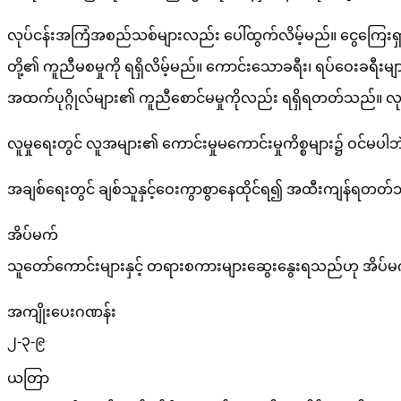
ပတ်စာ
လုပ်ငန်းအကြံအစည်သစ်များလည်း ပေါ်ထွက်လိမ့်မည်။ ငွေကြေး
ကံကြမ္မာ
တို့၏ ကူညီမစမှုကို ရရှိလိမ့်မည်။ ကောင်းသောခရီး၊ ရပ်ဝေးခရီ
ဟောကိန်း
အထက်ပုဂ္ဂိုလ်များ၏ ကူညီစောင်မမှုကိုလည်း ရရှိရတတ်သည်။ လ
လူမှုရေးတွင် လူအများ၏ ကောင်းမှုမကောင်းမှုကိစ္စများ၌ ဝင်
အချစ်ရေးတွင် ချစ်သူနှင့်ဝေးကွာစွာနေထိုင်ရ၍ အထီးကျန်ရတတ
အိပ်မက်
သူတော်ကောင်းများနှင့် တရားစကားများဆွေးနွေးရသည်ဟု အိပ်
အကျိုးပေးဂဏန်း
၂-၃-၉
ယတြာ