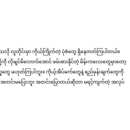
ို လူတိုင်းမှာ ကိုယ်ကြိုက်တဲ့ ပုံစံတွေ ရှိနေတတ်ကြပါတယ်။
ကို လိုချင်မိလောက်အောင် ဖမ်းစားနိုင်တဲ့ မိန်းကလေးတွေမှာတော့
ူတွေ မဟုတ်ကြပါဘူး။ ကိုယ့်အိပ်မက်တွေနဲ့ ရည်မှန်းချက်တွေကို
။ (၂) အတင်းမပြောဘူး အတင်းပြောတယ်ဆိုတာ မရင့်ကျက်တဲ့ အလုပ်