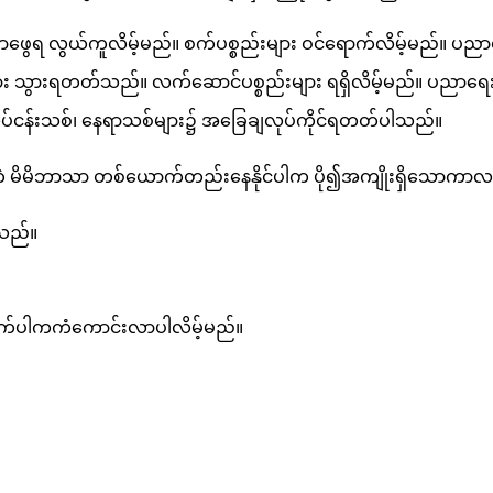
ရှာဖွေရ လွယ်ကူလိမ့်မည်။ စက်ပစ္စည်းများ ဝင်ရောက်လိမ့်မည်
းများ သွားရတတ်သည်။ လက်ဆောင်ပစ္စည်းများ ရရှိလိမ့်မည်။ ပညာရေး
ုပ်ငန်းသစ်၊ နေရာသစ်များ၌ အခြေချလုပ်ကိုင်ရတတ်ပါသည်။
မပါဘဲ မိမိဘာသာ တစ်ယောက်တည်းနေနိုင်ပါက ပို၍အကျိုးရှိသောကာ
်သည်။
မက်ပါကကံကောင်းလာပါလိမ့်မည်။