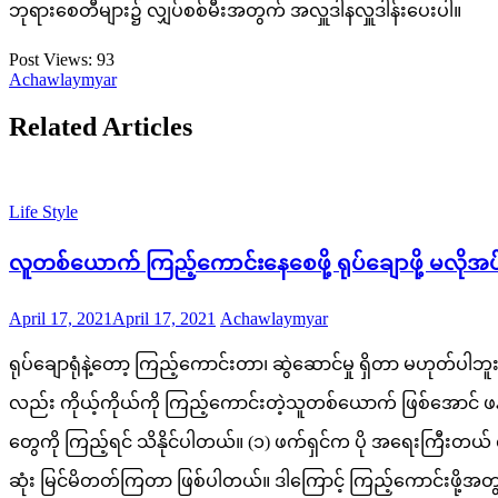
ဘုရားစေတီများ၌ လျှပ်စစ်မီးအတွက် အလှူဒါနလှူဒါန်းပေးပါ။
Post Views:
93
Achawlaymyar
Related Articles
Life Style
လူတစ်ယောက် ကြည့်ကောင်းနေစေဖို့ ရုပ်ချောဖို့ မလိုအ
Posted
Author
April 17, 2021
April 17, 2021
Achawlaymyar
on
ရုပ်ချောရုံနဲ့တော့ ကြည့်ကောင်းတာ၊ ဆွဲဆောင်မှု ရှိတာ မဟုတ်ပါ
လည်း ကိုယ့်ကိုယ်ကို ကြည့်ကောင်းတဲ့သူတစ်ယောက် ဖြစ်အောင်
တွေကို ကြည့်ရင် သိနိုင်ပါတယ်။ (၁) ဖက်ရှင်က ပို အရေးကြီးတ
ဆုံး မြင်မိတတ်ကြတာ ဖြစ်ပါတယ်။ ဒါကြောင့် ကြည့်ကောင်းဖို့အတွက