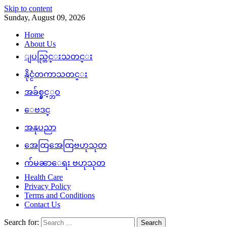
Skip to content
Sunday, August 09, 2026
Home
About Us
ျပည္တြင္းသတင္း
နိုင္ငံတကာသတင္း
အခ်စ္နွင့္ဘဝ
ေဗဒင္
အနုပညာ
အေထြအေထြဗဟုသုတ
က်မၼာေရး ဗဟုသုတ
Health Care
Privacy Policy
Terms and Conditions
Contact Us
Search for: