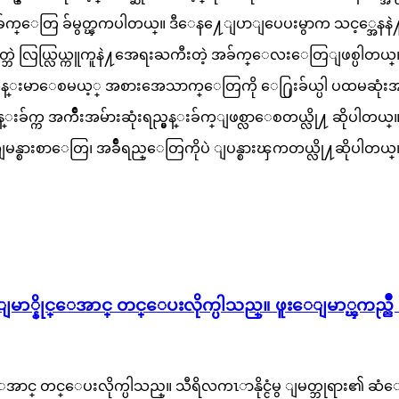
န္းခ်က္ေတြ ခ်မွတ္ၾကပါတယ္။ ဒီေန႔ေျပာျပေပးမွာက သင့္အေနနဲ႔ႏ
ဟုတ္ဘဲ လြယ္လြယ္ကူကူနဲ႔အေရးႀကီးတဲ့ အခ်က္ေလးေတြျဖစ္ပါတ
း။ (၁) က်န္းမာေစမယ့္ အစားအေသာက္ေတြကို ေ႐ြးခ်ယ္ပါ ပထမဆု
ရည္မွန္းခ်က္က အက်ိဳးအမ်ားဆုံးရည္မွန္းခ်က္ျဖစ္လာေစတယ္လို
့ အျမန္စားစာေတြ၊ အခ်ိဳရည္ေတြကိုပဲ ျပန္စားၾကတယ္လို႔ဆိုပါတယ္
ဖူးေျမာ္နိုင္ေအာင္ တင္ေပးလိုက္ပါသည္။ ဖူးေျမာ္ၾကည္
ုင္ေအာင္ တင္ေပးလိုက္ပါသည္။ သီရိလကၤာနိုင္ငံမွ ျမတ္ဘုရား၏ ဆံေ