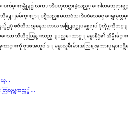
က်မ္းဂန္တို႔၌ လကၤာဒီပဟုထင္ရွားခဲ့သည့္ ေဂါတမဘုရားရွင္ ပ
ု႔ေျမမ်က္ႏွာျပင္ရွိသည္။ မဟာဝံသ၊ ဒီပဝံသေခၚ ေရွးမွတ္တမ္းမ
႔နယ္ခ်ဲ႕ပုံ ၿဗိတိသၽွဓနသဟာယ အဖြဲ႕ဝင္အျဖစ္အေရးပါပုံတို႔ကိုတင္
ေသာ သီဟိုဠ္ကၽြန္းသည္ ျပည္ေထာင္စုျမန္မာနိုင္ငံ၏ အိမ္နီးခ
အေၾကာင္းကို ဗုဒၶအယူဝါဒ ျမန္မာလူမ်ိဳးမ်ားအလြန္ ၾကားဖူးနာ
ါယ္…
ါေတြလုပ္ၾကည့္ပါ…