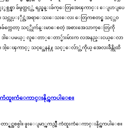
ွစ္သစ္မွာ ခ်မွတ္သင့္တဲ့ ရည္မွန္းခ်က္ေတြအေၾကာင္း ေျပာျပေ
ယ္။ သင္လုပ္ႏိုင္တဲ့အရာေသးေသးေလး ေတြကစတင္မွ သင့္ဘဝ
ံးအခ်က္ကေတာ့ သင့္ကိုက်န္းမာေစတဲ့ အစားအေသာက္ေတြကို
႔ ဆိုပါတယ္။ ဒါေပမယ့္ လူေတာ္ေတာ္မ်ားမ်ားက လအနည္းငယ္ေလာ
။ ဒါ့ေၾကာင့္ သင့္အေနနဲ႔ သင့္ေလ်ာ္တဲ့ကိုယ္ အေလးခ်ိန္ကိုထိ
ညိဳ ကံထူးကံေကာင္းနိုင္ၾကပါေစ။
တာ္ရွင္အစစ္ပါ။ ဖူးေျမာ္ၾကည္ညိဳ ကံထူးကံေကာင္းနိုင္ၾကပါေစ။