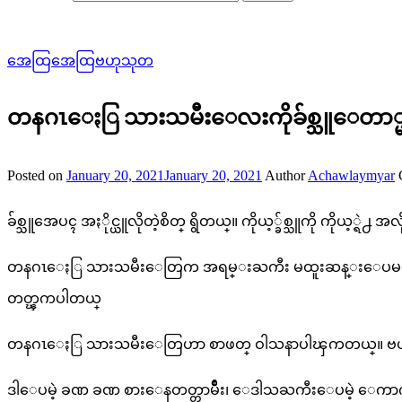
အေထြအေထြဗဟုသုတ
တနဂၤေႏြ သားသမီးေလးကိုခ်စ္သူေတာ္
Posted on
January 20, 2021
January 20, 2021
Author
Achawlaymyar
ခ်စ္သူအေပၚ အႏိုင္ယူလိုတဲ့စိတ္ ရွိတယ္။ ကိုယ့္ခ်စ္သူကို ကိုယ့္ရ
တနဂၤေႏြ သားသမီးေတြက အရမ္းႀကီး မထူးဆန္းေပမယ့္ အျခ
တတ္ၾကပါတယ္
တနဂၤေႏြ သားသမီးေတြဟာ စာဖတ္ ဝါသနာပါၾကတယ္။ ဗဟုသုတ
ဒါေပမဲ့ ခဏ ခဏ စားေနတတ္တာမ်ိဳး၊ ေဒါသႀကီးေပမဲ့ ေကာက္႐ိုးမီးလ