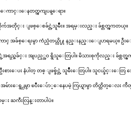
္စရာ ေကာင္းေနတတ္ၾကျပန္ေရာ။
ဲ႕ အလိုက်အတိုင္း ျဖစ္ေစခ်င္တဲ့သူမ်ိဳး။ အရမ္းလည္း ခ်စ္တတ္ၾကတယ္။
။ ဒါ့ေၾကာင္ အခ်စ္ေရးမွာ ကံညံ့တယ္လို႔ နည္းနည္းေျပာရမယ္။ ဦ
ဲ့အရည္အခ်င္း အျပည့္အဝ ရွိသူေတြပါ။ မိသားစုကိုလည္း ခ်စ္တတ
ေပး နံပါတ္ တစ္ ျဖစ္ခ်င္တဲ့ သူမ်ိဳးေတြပါ။ သူငယ္ခ်င္းေတြ 
ေရွ႕မွာ ၿပဳံးေပ်ာ္ေနေပမဲ့ ကြယ္ရာမွာ တိတ္တိတ္ေလး က်ိတ္ၿပီ
မ္း ႀကီးလြန္းတာပါပဲ။