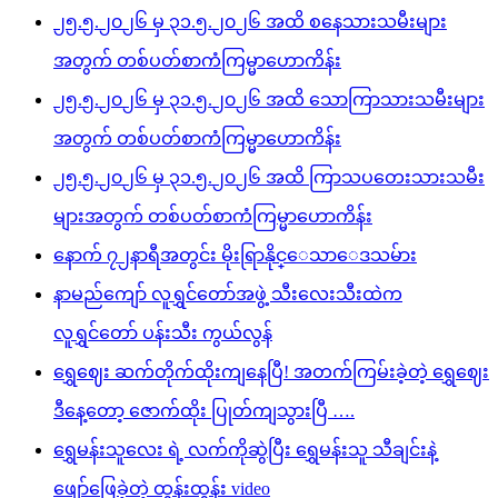
၂၅.၅.၂၀၂၆ မှ ၃၁.၅.၂၀၂၆ အထိ စနေသားသမီးများ
အတွက် တစ်ပတ်စာကံကြမ္မာဟောကိန်း
၂၅.၅.၂၀၂၆ မှ ၃၁.၅.၂၀၂၆ အထိ သောကြာသားသမီးများ
အတွက် တစ်ပတ်စာကံကြမ္မာဟောကိန်း
၂၅.၅.၂၀၂၆ မှ ၃၁.၅.၂၀၂၆ အထိ ကြာသပတေးသားသမီး
များအတွက် တစ်ပတ်စာကံကြမ္မာဟောကိန်း
နောက် ၇၂နာရီအတွင်း မိုးရြာနိုင္ေသာေဒသမ်ား
နာမည်ကျော် လူရွှင်တော်အဖွဲ့ သီးလေးသီးထဲက
လူရွှင်တော် ပန်းသီး ကွယ်လွန်
ရွှေဈေး ဆက်တိုက်ထိုးကျနေပြီ! အတက်ကြမ်းခဲ့တဲ့ ရွှေဈေး
ဒီနေ့တော့ ဇောက်ထိုး ပြုတ်ကျသွားပြီ ….
ရွှေမန်းသူလေး ရဲ့ လက်ကိုဆွဲပြီး ရွှေမန်းသူ သီချင်းနဲ့
ဖျော်ဖြေခဲ့တဲ့ ထွန်းထွန်း video