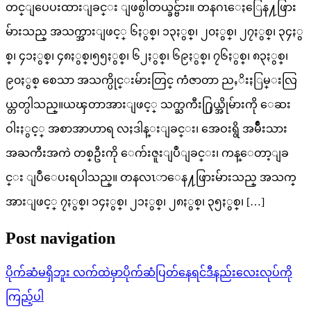
တင္ျပေပးထားျခင္း ျဖစ္ပါတယ္ခင္ဗ်ား။ တနဂၤေႏြေန႔ဖြား
မ်ားသည္ အသက္အားျဖင့္ ၆ႏွစ္၊ ၁၃ႏွစ္၊ ၂၀ႏွစ္၊ ၂၇ႏွစ္၊ ၃၄ႏွ
စ္၊ ၄၁ႏွစ္၊ ၄၈ႏွစ္၊၅၅ႏွစ္၊ ၆၂ႏွစ္၊ ၆၉ႏွစ္၊ ၇၆ႏွစ္၊ ၈၃ႏွစ္၊
၉၀ႏွစ္ စေသာ အသက္ပိုင္းမ်ားတြင္ ကံဇာတာ ညႇိးႏြမ္းလြ
ယ္တတ္ပါသည္။ယၾတာအားျဖင့္ သက္ႀကီး႐ြယ္အိုမ်ားကို ေဆး
ဝါးႏွင့္ အစာအာဟာရ လႈဒါန္းျခင္း၊ အေဝးရွိ အမ်ိဳးသား
အႀကီးအကဲ တစ္ဦးကို ေက်းဇူးျပဳျခင္း၊ ကန္ေတာ့ျခ
င္း ျပဳေပးရပါသည္။ တနလၤာေန႔ဖြားမ်ားသည္ အသက္
အားျဖင့္ ၇ႏွစ္၊ ၁၄ႏွစ္၊ ၂၁ႏွစ္၊ ၂၈ႏွစ္၊ ၃၅ႏွစ္၊ […]
Post navigation
ပိုက်ဆံမရှိဘူး လက်ထဲမှာပိုက်ဆံပြတ်နေရင်ဒီနည်းလေးလုပ်ကို
ကြည့်ပါ