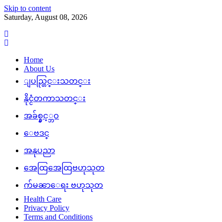
Skip to content
Saturday, August 08, 2026
Home
About Us
ျပည္တြင္းသတင္း
နိုင္ငံတကာသတင္း
အခ်စ္နွင့္ဘဝ
ေဗဒင္
အနုပညာ
အေထြအေထြဗဟုသုတ
က်မၼာေရး ဗဟုသုတ
Health Care
Privacy Policy
Terms and Conditions