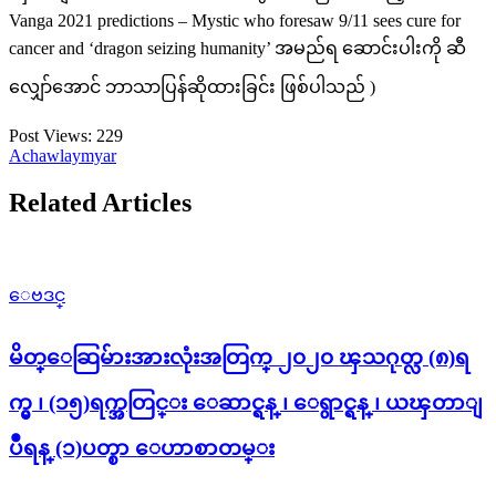
Vanga 2021 predictions – Mystic who foresaw 9/11 sees cure for
cancer and ‘dragon seizing humanity’ အမည်ရ ဆောင်းပါးကို ဆီ
လျှော်အောင် ဘာသာပြန်ဆိုထားခြင်း ဖြစ်ပါသည် )
Post Views:
229
Achawlaymyar
Related Articles
ေဗဒင္
မိတ္ေဆြမ်ားအားလုံးအတြက္ ၂၀၂၀ ၾသဂုတ္လ (၈)ရ
က္မွ ၊ (၁၅)ရက္အတြင္း ေဆာင္ရန္ ၊ ေရွာင္ရန္ ၊ ယၾတာျ
ပဳရန္ (၁)ပတ္စာ ေဟာစာတမ္း