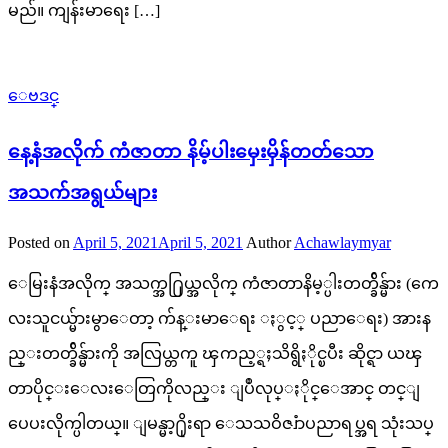
မည်။ ကျန်းမာရေး […]
ေဗဒင္
နေ့နံအလိုက် ကံဇာတာ နိမ့်ပါးမှေးမှိန်တတ်သော
အသက်အရွယ်များ
Posted on
April 5, 2021
April 5, 2021
Author
Achawlaymyar
ေမြးနံအလိုက္ အသက္အ႐ြယ္အလိုက္ ကံဇာတာနိမ့္ပါးတတ္ခ်ိန္မ်ား (ကေ
လးသူငယ္မ်ားမွာေတာ့ က်န္းမာေရး ႏွင့္ ပညာေရး) အားန
ည္းတတ္ခ်ိန္မ်ားကို အလြယ္တကူ ၾကည့္ရႈသိရွိႏိုင္ၿပီး ဆိုင္ရာ ယၾ
တာပိုင္းေလးေတြကိုလည္း ျပဳလုပ္ႏိုင္ေအာင္ တင္ျ
ပေပးလိုက္ပါတယ္။ ျမန္မာ့႐ိုးရာ ေသသဝိဇၨာပညာရပ္အရ သုံးသပ္