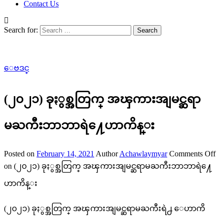
Contact Us
Search for:
ေဗဒင္
(၂၀၂၁) ခုႏွစ္အတြက္ အၾကားအျမင္ဆရာ
မႀကီးဘာဘာရဲ႔ေဟာကိန္း
Posted on
February 14, 2021
Author
Achawlaymyar
Comments Off
on (၂၀၂၁) ခုႏွစ္အတြက္ အၾကားအျမင္ဆရာမႀကီးဘာဘာရဲ႔ေ
ဟာကိန္း
(၂၀၂၁) ခုႏွစ္အတြက္ အၾကားအျမင္ဆရာမႀကီးရဲ႕ ေဟာကိ