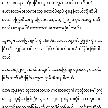
ကြောင့်နာမည်ကြီးခဲ့ပြီး၊ သူမ သေလွန်ပေမယ့် ထားရှိခဲ့တဲ့
ဟောစာတမ်းတွေကတော့ တောင်ပုံရာပုံ ရှိနေခဲ့တယ်လို့ ဆိုပါ
တယ်။မကြာမီမှာကူးပြောင်းတော့မယ့် (၂၀၂၁)ခုနှစ်အတွက်ကို
လည်း ဆရာမကြီးဘာဘာက ဟောထားခဲ့ပါတယ်။
သူမရဲ့ ဟောပြောချက်ကို The Sun သတင်းရဲ့ဖော်ပြမှုမှ ကိုးကား
ပြီး ဆီလျှော်အောင် ဘာသာပြန်တင်ဆက်ပေးလိုက်ခြင်း ဖြစ်ပါ
တယ်။
ဘာဘာရဲ့(၂၀၂၁)ခုနှစ်အတွက် ဟောပြောချက်မှာတော့ ကောင်း
ခြင်းထက် ဆိုးခြင်းတွေက လွှမ်းမိုးနေပါတယ်။
လာမယ့်နှစ်မှာ လူသားတွေဟာ ကင်ဆာရောဂါ ကုထုံးတစ်မျိုးကို
ရှာဖွေတွေ့ရှိမှာ ဖြစ်ပြီး သူမက ” ၂၁ ရာစုနဲ့အစပိုင်းဟာ လူသား
တွေကင်ဆာကို အမြစ်ပျက် ကုသနိုင်လိမ့်မယ် … ကင်ဆာဆိုတဲ့