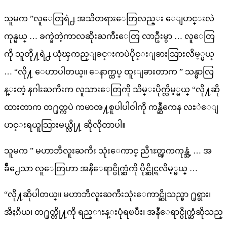
သူမက ”လူေတြရဲ႕ အသိတရားေတြလည္း ေျပာင္းလဲ
ကုန္မယ္ … ခက္ခဲတဲ့ကာလဆိုးႀကီးေတြ လာဦးမွာ … လူေတြ
ကို သူတို႔ရဲ႕ ယုံၾကည္ျခင္းကပဲပိုင္းျခားသြားလိမ့္မယ္
… “လို႔ ေဟာပါတယ္။ ေနာက္ထပ္ ထူးျခားတာက ” သန္မာလြ
န္းတဲ့ နဂါးႀကီးက လူသားေတြကို သိမ္းပိုက္လိမ့္မယ္ “လို႔ဆို
ထားတာက တ႐ုတ္ကပဲ ကမာၻ႔စူပါပါဝါကို ကန္ဆီကေန လႊဲေျ
ပာင္းရယူသြားမယ္လို႔ ဆိုလိုတာပါ။
သူမက ” မဟာဘီလူးႀကီး သုံးေကာင္ ညီၫႊတ္ၾကကုန္အံ့ … အ
ခ်ိဳ႕ေသာ လူေတြဟာ အနီေရာင္ပိုက္ဆံကို ပိုင္ဆိုင္ရလိမ့္မယ္ …
“လို႔ဆိုပါတယ္။ မဟာဘီလူးႀကီးသုံးေကာင္ဆိုသည္မွာ ႐ုရွား၊
အိႏၵိယ၊ တ႐ုတ္တို႔ကို ရည္ၫႊန္းပုံရၿပီး၊ အနီေရာင္ပိုက္ဆံဆိုသည္