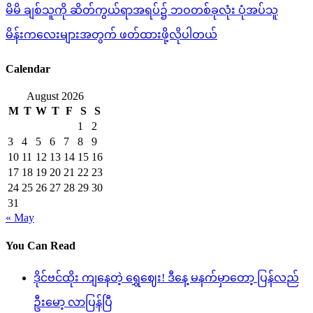
မိမိ ချစ်သူကို ဆိတ်ကွယ်ရာအရပ်၌ ဘဝတစ်ခုလုံး ပုံအပ်သူ
မိန်းကလေးများအတွက် ဖတ်ထားဖို့လိုပါတယ်
Calendar
August 2026
M
T
W
T
F
S
S
1
2
3
4
5
6
7
8
9
10
11
12
13
14
15
16
17
18
19
20
21
22
23
24
25
26
27
28
29
30
31
« May
You Can Read
ဒိုင်ဗင်ထိုး ကျနေတဲ့ ရွှေဈေး! ဒီနေ့ မနက်မှာတော့ ပြန်လည်
ဦးမော့ လာပြန်ပြီ