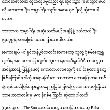
လာင်စာဓာတ်ဆီ ထုတ်လုပ်မှုလည်း ရပ်ဆိုင်းသွား (ခမ်းသွား)မယ်
လို့ ဟောထားပြီး၊ ကမ္ဘာကြီးလည်း အနားယူရပြီလို့ ဆိုထားပါ
တယ်။
ဘာဘာက ကမ္ဘာကြီး အဆုံးသတ်မယ့်အချိန်နဲ့ ပတ်သက်ပြီး
(၅၀၇၉)ခုနှစ်အဖြစ် ဟောပြောထားပါတယ်။
(စကားချပ် –ဝါရှင်တန်ပို့စ်သတင်းစာကတော့ သူတို့ စုံစမ်းတွေ့ရှိ
ချက်ရ အခု ဟောပြောချက်တွေဟာ ရုရှားဆိုရှယ်မီဒီယာတွေမှာ
အင်နဲ့အားနဲ့ ပြန့်နှံ့နေတဲ့ ကောလာဟလတွေကို ပေါင်းစုထားမှုတွေ
ဖြစ်ကြောင်း၊ ဒါကို ဆရာမကြီးက ဘာဘာက ဟောပြောသယောင်
နဲ့ရောင်တော်ပြန်ရောလွှတ်နေကြခြင်းဖြစ်ကြောင်း၊ ဆရာမကြီးမှာ
ဘာဟောစာတမ်းမှ မကျန်ရစ်ကြောင်း ဆိုထားပါတယ်
)(မှတ်ချက် – The Sun သတင်းစာတွင် ဖော်ပြထားသည့် Baba