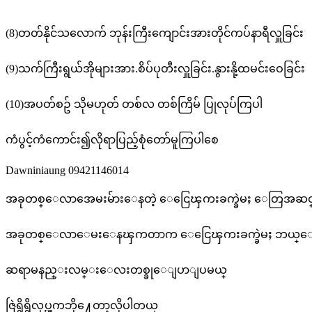
(8)တတ်နိုင်သလောက် ဘုန်းကြီးကျောင်းအားတိုင်ကပ်နာရီလှူခြင်း
(9)သက်ကြီးရွယ်အိုများအား.စိပ်ပုတီးလှူခြင်း.နွားနို့ထမင်းဝေခြင်း
(10)အပတ်စဥ် သိုမဟုတ် တစ်လ တစ်ကြိမ် ပြုလုပ်ကြပါ
ကံပွင့်ကံကောင်း၍လိုရာပြည့်စုံတော်မူကြပါစေ
Dawniniaung 09421146014
အခုတစ္ေလာအေမးမ်ားေနတဲ့ ေငြေၾကးခက္ခဲမႈ ေတြအဆင
အခုတစ္ေလာေမးေနၾကတာက ေငြေၾကးခက္ခဲမႈ ဘယ္ေတာ
ဆရာမနည္းလမ္းေလးတစ္ခုေျပာျပမယ္
ဇြဲရွိရွိလုပ္ၾကဘို႔ေတာ့လိုပါတယ္