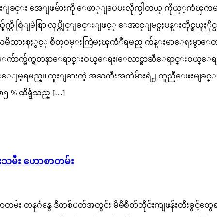
ကံေကာင္းျခင္း အေျဖမ်ားကို ေဖာ္ျပေပးလိုက္ပါတယ္ ကိုယ္​့ကံၾကမၼာကိ
ကိုစြဲျမဲစြာ လုပ္ကိုင္ျခင္းျဖင့္ ေအာင္ျမင္မႈပန္းတိုင္ရယူႏိုင
လမိသားစုႏွင့္ စိတ္ဝမ္းကြဲမႈၾကံဳရမည္ က်န္းမာေရးမွာ
က်ာက္မ်က္ရတနာေရာင္းဝယ္ေရး၊ေလာင္စာဆီေရာင္းဝယ္ေရး၊ သြင္း
ိတ္ခ်မ္းေျမ့ရမည္။ ထူးျခားတဲ့ အႀကီးအကဲမ်ားရဲ႕ ကူညီေဖးမ
၅ % ထိရွိသည္ […]
ားသမီး ဟောစာတမ်း
ောစာတမ်း တနင်္ဂနွေ ဒီတစ်ပတ်အတွင်း မိမိစိတ်တိုင်းကျဖန်