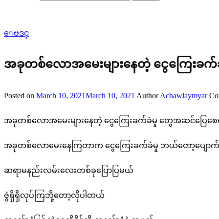
ေဗဒင္
အခုတစ်လောအမေးများနေတဲ့ ငွေကြေးခက်ခ
Posted on
March 10, 2021
March 10, 2021
Author
Achawlaymyar
Co
အခုတစ်လောအမေးများနေတဲ့ ငွေကြေးခက်ခဲမှု တွေအဆင်ပြေစေ
အခုတစ်လောမေးနေကြတာက ငွေကြေးခက်ခဲမှု ဘယ်တော့ပျောက
ဆရာမနည်းလမ်းလေးတစ်ခုပြောပြမယ်
ဇွဲရှိရှိလုပ်ကြဘို့တော့လိုပါတယ်