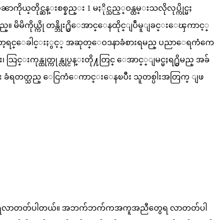
ုယ္​တိုင္ဆန္းစစ္နည္း 1 မႏိုင္သည့္ဝန္ထမ္းသလိုလုပ္ကိုင္မႈ
္မည္။ မိမိကိုယ္ကို တန္ဘိုး႐ွိေအာင္ေနထိုင္ျပဳမူျခင္းေၾကာင့္
ေတာ့ရင္ေခါင္းႏွင့္ အဆုတ္ေဝဒနာခံစားရမည္ ပညာေရကံကေ
ကုန္ထုတ္ကုန္လုပ္ငန္းတို႔တြင္ ေအာင္္ျမင္မႈရ႐ွိမည္ အခ်
ျခင္း ခံရတတ္သည္ ေငြကံေကာင္းေနၿပိီး သူတစ္ပါးအတြက္ ျဖ
းတီးခွင့်တွေရလာတတ်ပါတယ်။ အဘက်ဘက်ကအကူအညီတွေရ လာတတ်ပါ