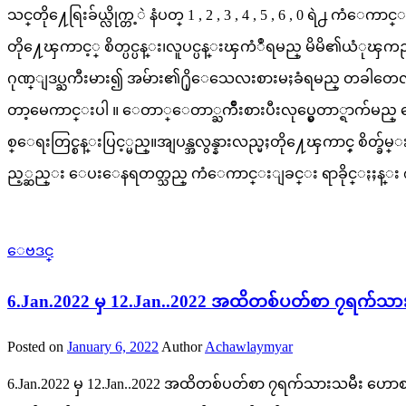
သင္​တို႔ေရြးခ်ယ္လိုက္တ့ဲ နံပတ္ 1 , 2 , 3 , 4 , 5 , 6 , 0 ရဲ႕ 
တို႔ေၾကာင့္ စိတ္ပင္ပန္း၊လူပင္ပန္းၾကံဳရမည္ မိမိ၏ယံုၾကည္ခ်က္
ဂုဏ္ျဒပ္ႀကီးမား၍ အမ်ား၏႐ိုေသေလးစားမႈခံရမည္ တခါတေ
တာ့မေကာင္းပါ ။ ေတာ္ေတာ္ႀကိဳးစားပီးလုပ္မွေတာ္ရာက်မည္ ေ
စ္ေရးတြင္စန္းပြင့္မည္။အျပန္အလွန္နားလည္မႈတို႔ေၾကာင့္ စ
ည့္ဆည္း ေပးေနရတတ္သည္ ကံေကာင္းျခင္း ရာခိုင္ႏႈန္း ၈
ေဗဒင္
6.Jan.2022 မှ 12.Jan..2022 အထိတစ်ပတ်စာ ၇ရက်သ
Posted on
January 6, 2022
Author
Achawlaymyar
6.Jan.2022 မှ 12.Jan..2022 အထိတစ်ပတ်စာ ၇ရက်သားသမီး ဟ