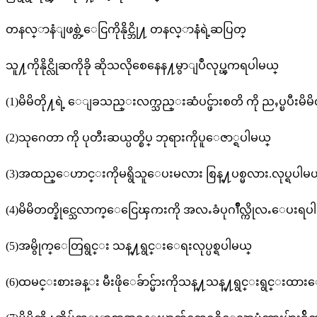
တနလ္ာနံျဖစ္တဲ့ေငြကိုနိုင္ဘို႔ တနလ္ာနံရဲ့ဆပြတ္
သူ႔ကိုနိုင္လိုဆကိုခို ဆိုသလိုစေနေန႔မွာျပဳလုပ္ၾကရပါမယ္
(1)မိမိတို႔ရဲ့ ေျခသည္းလက္သည္းဆံပင္ဖ်ားစတိ ကို ညႇပ္ၿပီးမိမိတ
(2)သုဂေတာ ကို ပုတီးဆယ္ပတ္စိပ္ ဘုရားကိုပူေဇာ္ရပါမယ္
(3)အထည္ေဟာင္းကိုမရွိသူေပးမလား စြန္႔ပစ္မလား.လုပ္ရပါမ
(4)မိမိတတ္နိုင္သေလာက္ေငြေၾကးကို အလႉခံပုဂၢိဳလ္ကိုလႉေပးရပ
(5)အမွိုက္ေတြရွင္း သန္႔ရွင္းေရးလုပ္ပစ္ရပါမယ္
(6)ထမင္းစားခန္း မီးဖိုေခ်ာင္မ်ားကိုသန္႔သန္႔ရွင္းရွင္းထာ