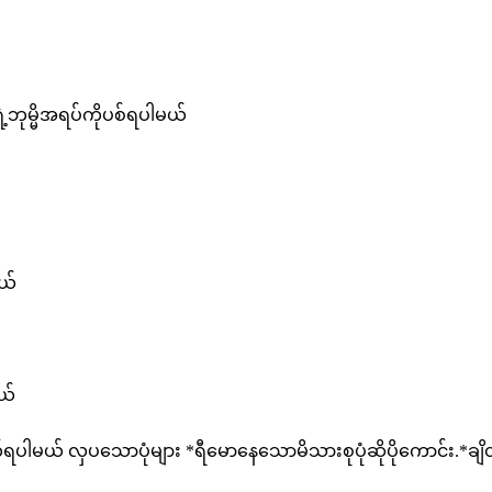
ရဲ့ဘုမ္မိအရပ်ကိုပစ်ရပါမယ်
မယ်
မယ်
တ်ရပါမယ် လှပသောပုံများ *ရီမောနေသောမိသားစုပုံဆိုပိုကောင်း.*ခ