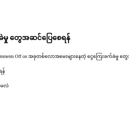
ဲမှု တွေအဆင်ပြေစေရန်
mments Off
on အခုတစ်လောအမေးများနေတဲ့ ငွေကြေးခက်ခဲမှု တွ
ရန်
်မလဲ