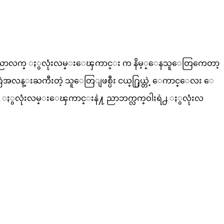
းက ျမင့္ပီး ညာလက္ ႏွလုံးလမ္းေၾကာင္း က နိမ့္ေနသူေတြကေတာ့
 အစြဲအလန္းႀကီးတဲ့ သူေတြျဖစ္ပီး ငယ္႐ြယ္တဲ့ ေကာင္ေလး ေ
ါး ရဲ႕ ႏွလုံးလမ္းေၾကာင္းနဲ႔ ညာဘက္လက္ဝါးရဲ႕ ႏွလုံးလ