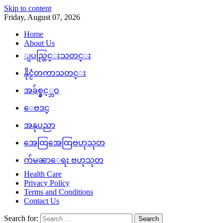
Skip to content
Friday, August 07, 2026
Home
About Us
ျပည္တြင္းသတင္း
နိုင္ငံတကာသတင္း
အခ်စ္နွင့္ဘဝ
ေဗဒင္
အနုပညာ
အေထြအေထြဗဟုသုတ
က်မၼာေရး ဗဟုသုတ
Health Care
Privacy Policy
Terms and Conditions
Contact Us
Search for: