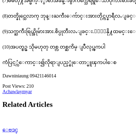
(7)မိမိတို႔အိမ္မ်က္ႏွာစာအခန္းမွာက်က္သေရရွိေသာပုံကားမ်ားခ
(8)တတ္နိုင္သေလာက္ ဘုန္းႀကီးေက်ာင္းအားတိုင္ကပ္နာရီလႉျခင္
(9)သက္ႀကီးရြယ္အိုမ်ားအား.စိပ္ပုတီးလႉျခင္း.ႏြားနို႔ထမင္း
(10)အပတ္စဥ္ သိုမဟုတ္ တစ္လ တစ္ႀကိမ္ ျပဳလုပ္ၾကပါ
ကံပြင့္ကံေကာင္း၍လိုရာျပည့္စုံေတာ္မူၾကပါေစ
Dawniniaung 09421146014
Post Views:
210
Achawlaymyar
Related Articles
ေဗဒင္