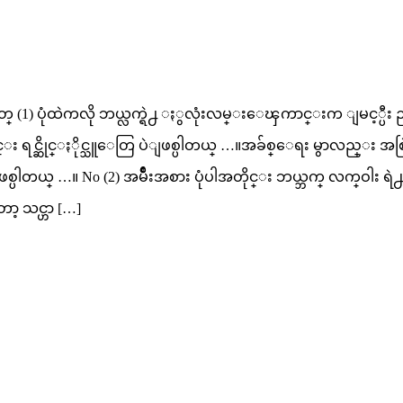
်ိဳးအစား နံပါတ္ (1) ပုံထဲကလို ဘယ္လက္ရဲ႕ ႏွလုံးလမ္းေၾကာင္
်င္း ရင္ဆိုင္ႏိုင္သူေတြ ပဲျဖစ္ပါတယ္ …။အခ်စ္ေရး မွာလည္း
ဖစ္ပါတယ္ …။ No (2) အမ်ိဳးအစား ပုံပါအတိုင္း ဘယ္ဘက္ လက္ဝ
့ သင္ဟာ […]