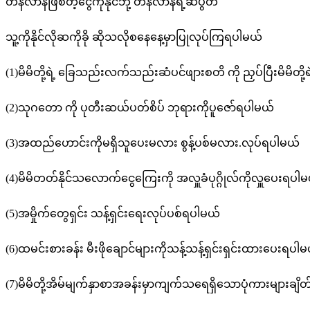
တနလ်ာနံဖြစ်တဲ့ငွေကိုနိုင်ဘို့ တနလ်ာနံရဲ့ဆပွတ်
သူ့ကိုနိုင်လိုဆကိုခို ဆိုသလိုစနေနေ့မှာပြုလုပ်ကြရပါမယ်
(1)မိမိတို့ရဲ့ ခြေသည်းလက်သည်းဆံပင်ဖျားစတိ ကို ညှပ်ပြီးမိမိတို့
(2)သုဂတော ကို ပုတီးဆယ်ပတ်စိပ် ဘုရားကိုပူဇော်ရပါမယ်
(3)အထည်ဟောင်းကိုမရှိသူပေးမလား စွန့်ပစ်မလား.လုပ်ရပါမယ်
(4)မိမိတတ်နိုင်သလောက်ငွေကြေးကို အလှူခံပုဂ္ဂိုလ်ကိုလှူပေးရပါ
(5)အမှိုက်တွေရှင်း သန့်ရှင်းရေးလုပ်ပစ်ရပါမယ်
(6)ထမင်းစားခန်း မီးဖိုချောင်များကိုသန့်သန့်ရှင်းရှင်းထားပေးရပါ
(7)မိမိတို့အိမ်မျက်နှာစာအခန်းမှာကျက်သရေရှိသောပုံကားများချိ