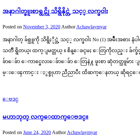
အနာဂါတ္ဖူးစာရွင္ကို သိရွိနိုင္တဲ့ သင့္ လက္ဖ၀ါး
Posted on
November 3, 2020
Author
Achawlaymyar
အနာဂါတ္ ခ်စ္သူကို သိရွိႏိုင္တဲ့ သင့္ လက္ဖဝါး No (1) အမ
သတၱိ ရွိတယ္၊ ထက္ျမတ္တယ္ ။ စိန္ေခၚမႈ ေတြကိုလည္း ခ်က္ခ
ခ်ာေခ်ာ ေကာင္မေလးေခ်ာေခ်ာ ေတြနဲ႔ ဖူးစာ ဆုံတတ္သူမ်ား ျ
မ္းေၾကာင္း ႏွစ္ခုဟာ ညီညာပီး ထိဆက္ေနတယ္ ဆိုရင္ေတာ
ေဗဒင္
မဟာဘုတ္ လက္ေထာက္ေဗဒင္။
Posted on
June 24, 2020
Author
Achawlaymyar