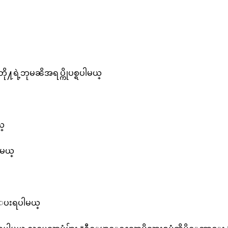
ို႔ရဲ့ဘုမၼိအရပ္ကိုပစ္ရပါမယ္
ယ္
ါမယ္
းေပးရပါမယ္