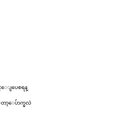
္ေျပေစရန္
့ေပ်ာက္မလဲ