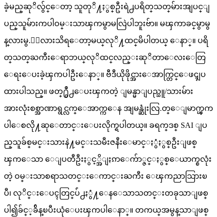
ခဲ့မည္​ဆုိလွ်င္​​ေတာ့ သူတုိ႔ႏွစ္​ဦးရဲ႕ပရိတ္​သတ္​မ်ားအျပင္​ျ
ပည္​သူမ်ားကပါဝမ္​းသာၾကမွာမလြဲပါဘူးဗ်ာ။ မၾကာခင္​မွာမွ
န္​လားမွ.ားလားသိရ​ေတာ့မယ္​လုိ႔ထင္​မိပါတယ္​​ ​ေနာ္​။ ပရိ
တ္​သတ္​ႀကီး​ေရာဘယ္​လုိထင္​လည္​းဆုိတာ​ေလး​ေတြ​
ေရး​ေပးခဲ့ၾကပါဦး​ေနာ္​။ ဗီဒီယိုဖိုင္အားေအာက္တြင္​ေဖၚျပ
ထားပါသည္။ ဖတ္​႐ွဳ႕​ေပးၾကတဲ့ ျမန္မာျပည္သူ/သားမ်ား
အားလုံးစစ္အာဏာရွင္လက္ေအာက္က​ေန အျမန္ဆုံးလြ.တ္ေျမာက္ၾက
ပါေစလို႔ဆုေတာင္း​ေပးလိုက္ရပါတယ္။ ခရက္​ဒစ္​ SAI ျပ
ည္​သူခ်စ္​မင္​းသားနဲ႔မင္​းသမီးဇနီး​ေမာင္​ႏွံႏွစ္​ဦးျဖစ္​
ၾက​ေသာ ေျပတီဦးႏွင့္အိျႏၵာေက်ာ္ဇင္ႏွစ္ေယာက္စလုံး
တဲ့ ဝမ္းသာစရာသတင္းေကာင္းႀကီး​ ​ေၾကညာသြားၿ
ပီ၊ လုိင္​း​ေပၚတြင္​ပ်ံ႕ႏွံ႔​ေန​ေသာသတင္​းတခုသာျဖစ္​
ပါ၍ခ်င္​့ခ်ိန္​ၿပီးယုံ​ေပးၾကပါ​ေနာ္​။ တကယ္​အမွန္​သာျဖစ္​