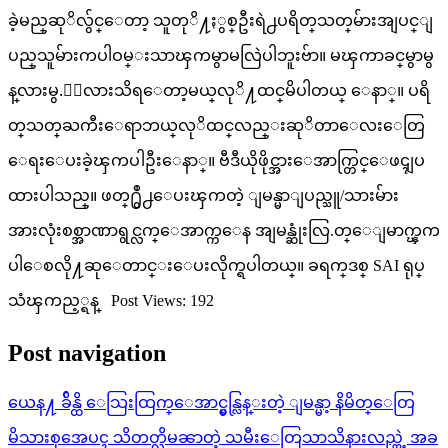
ခဲ့မည္​ဆုိလွ်င္​​ေတာ့ သူတုိ႔ႏွစ္​ဦးရဲ႕ပရိတ္​သတ္​မ်ားအျပင္​ျ
ပည္​သူမ်ားကပါဝမ္​းသာၾကမွာမလြဲပါဘူးဗ်ာ။ မၾကာခင္​မွာမွ
န္​လားမွ.ားလားသိရ​ေတာ့မယ္​လုိ႔ထင္​မိပါတယ္​​ ​ေနာ္​။ ပရိ
တ္​သတ္​ႀကီး​ေရာဘယ္​လုိထင္​လည္​းဆုိတာ​ေလး​ေတြ​
ေရး​ေပးခဲ့ၾကပါဦး​ေနာ္​။ ဗီဒီယိုဖိုင္အားေအာက္တြင္​ေဖၚျပ
ထားပါသည္။ ဖတ္​႐ွဳ႕​ေပးၾကတဲ့ ျမန္မာျပည္သူ/သားမ်ား
အားလုံးစစ္အာဏာရွင္လက္ေအာက္က​ေန အျမန္ဆုံးလြ.တ္ေျမာက္ၾက
ပါေစလို႔ဆုေတာင္း​ေပးလိုက္ရပါတယ္။ ခရက္​ဒစ္​ SAI ရုပ္
သံၾကည့္ရန္ Post Views: 192
Post navigation
ယေန႔ ခ်ိန္ထိ ေသြးထြက္ေအာင္မွန္လြန္းတဲ့ ျမန္မာ့ နိမိတ္ေတြ
မိသားစုအေပၚ သိတတ္လိမၼာတဲ့ သမီးေတြသာသိနားလည္တဲ့ အခ