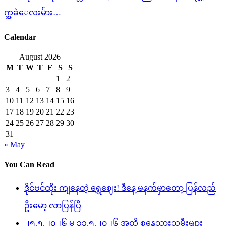
က္အခဲေလးမ်ား…
Calendar
August 2026
M
T
W
T
F
S
S
1
2
3
4
5
6
7
8
9
10
11
12
13
14
15
16
17
18
19
20
21
22
23
24
25
26
27
28
29
30
31
« May
You Can Read
ဒိုင်ဗင်ထိုး ကျနေတဲ့ ရွှေဈေး! ဒီနေ့ မနက်မှာတော့ ပြန်လည်
ဦးမော့ လာပြန်ပြီ
၂၅.၅.၂၀၂၆ မှ ၃၁.၅.၂၀၂၆ အထိ စနေသားသမီးများ