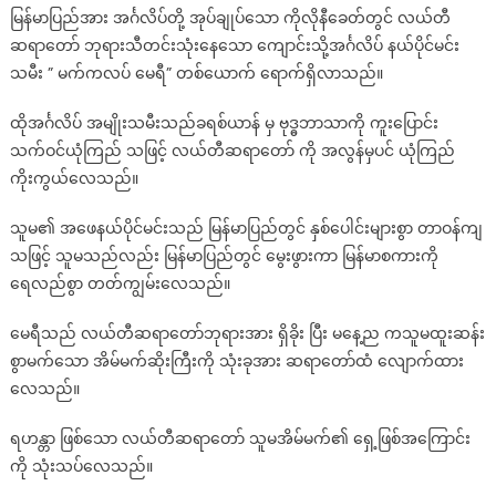
မြန်မာပြည်အား အင်္ဂလိပ်တို့ အုပ်ချုပ်သော ကိုလိုနီခေတ်တွင် လယ်တီ
ကမ္ဘာ
ဆရာတော် ဘုရားသီတင်းသုံးနေသော ကျောင်းသို့အင်္ဂလိပ် နယ်ပိုင်မင်း
တွင်
ကပ်ကြီးသုံးပါး
သမီး ” မက်ကလပ် မေရီ” တစ်ယောက် ရောက်ရှိလာသည်။
ပြင်းထန်
ထိုအင်္ဂလိပ် အမျိုးသမီးသည်ခရစ်ယာန် မှ ဗုဒ္ဓဘာသာကို ကူးပြောင်း
စွာ
ဖြစ်
သက်ဝင်ယုံကြည် သဖြင့် လယ်တီဆရာတော် ကို အလွန်မှပင် ယုံကြည်
မည့်
ကိုးကွယ်လေသည်။
အကြောင်း
သူမ၏ အဖေနယ်ပိုင်မင်းသည် မြန်မာပြည်တွင် နှစ်ပေါင်းများစွာ တာဝန်ကျ
သဖြင့် သူမသည်လည်း မြန်မာပြည်တွင် မွေးဖွားကာ မြန်မာစကားကို
ရေလည်စွာ တတ်ကျွမ်းလေသည်။
မေရီသည် လယ်တီဆရာတော်ဘုရားအား ရှိခိုး ပြီး မနေ့ည ကသူမထူးဆန်း
စွာမက်သော အိမ်မက်ဆိုးကြီးကို သုံးခုအား ဆရာတော်ထံ လျောက်ထား
လေသည်။
ရဟန္တာ ဖြစ်သော လယ်တီဆရာတော် သူမအိမ်မက်၏ ရှေ့ဖြစ်အကြောင်း
ကို သုံးသပ်လေသည်။