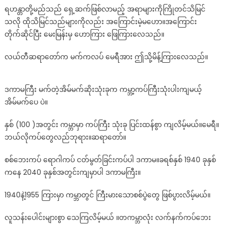
ရဟန္တာတို့မည်သည် ရှေ့ဆက်ဖြစ်လာမည့် အရာများကိုကြိုတင်သိမြင်
သလို ထိုသိမြင်သည်များကိုလည်း အကြောင်းမဲ့မဟော။အကြောင်း
တိုက်ဆိုင်ပြီး မေးမြန်းမှ ဟောကြား ဖြေကြားလေသည်။
လယ်တီဆရာတော်က မက်ကလပ် မေရီအား ဤသို့မိန့်ကြားလေသည်။
ဒကာမကြီး မက်တဲ့အိမ်မက်ဆိုးသုံးခုက ကမ္ဘာ့ကပ်ကြီးသုံးပါးကျမယ့်
အိမ်မက်ပေ ပဲ။
နှစ် (100 )အတွင်း ကမ္ဘာမှာ ကပ်ကြီး သုံးခု ပြင်းထန်စွာ ကျလိမ့်မယ်။မေရီ။
ဘယ်လိုကပ်တွေလည်ဘုရား။ဆရာတော်။
စစ်ဘေးကပ် ရောဂါကပ် ငတ်မွတ်ခြင်းကပ်ပါ ဒကာမ။ခရစ်နှစ် 1940 ခုနှစ်
ကနေ 2040 ခုနှစ်အတွင်းကျမှာပါ ဒကာမကြီး။
1940နဲ့1955 ကြားမှာ ကမ္ဘာတွင် ကြီးမားသောစစ်ပွဲတွေ ဖြစ်ပွားလိမ့်မယ်။
လူသန်းပေါင်းများစွာ သေကြလိမ့်မယ် ။တကမ္ဘာလုံး လက်နက်ကပ်ဘေး