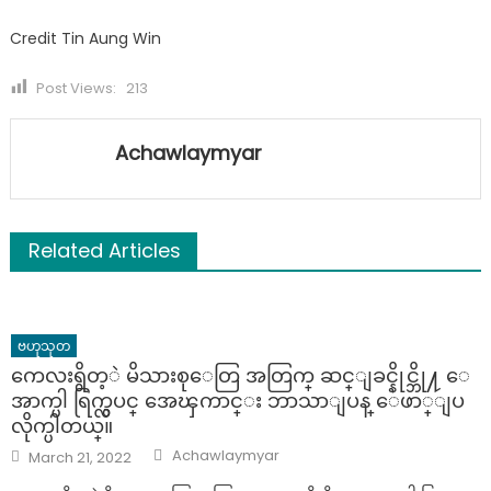
Credit Tin Aung Win
Post Views:
213
Achawlaymyar
Related Articles
ဗဟုသုတ
ကေလးရွိတ့ဲ မိသားစုေတြ အတြက္ ဆင္ျခင္နိုင္ဘို႔ ေ
အာက္ပါ ရြက္လွပင္ အေၾကာင္း ဘာသာျပန္ ေဖာ္ျပ
လိုက္ပါတယ္။
Author
Posted
Achawlaymyar
March 21, 2022
on