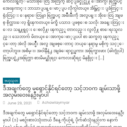
ကေလးရွိတ့ဲ မိသားစုေတြ အတြက္ ဆင္ျခင္နိုင္ဘို႔ ေအာက္ပါ ရြက္လွပင္
အေၾကာင္း ဘာသာျပန္ ေဖာ္ျပ လိုက္ပါတယ္။ အိမ္တြင္း ျခံတြင္း
ရုံးတြင္း ေနရာေတြမွာ ရြက္လွပင္ အမ်ိဳးမ်ိဳးကို အလွပန္း အိုးေတြ အျဖ
စ္ စိုက္ထားေလ့ ရွိၾကတယ္။ မ်က္စိ ပသာဒ ျဖစ္ေစ သလို၊ အခန္းတြင္း
ေလ သန္႔ရွင္း ေစလို႔၊ ၾကည့္ရ တာလည္း လွလို႔ စာေရးသူလ
ည္း သေဘာက် မိတယ္။ ေအာက္ေဖာ္ျပပါ စာ ဆက္ဖတ္ ၾကည့္ရ
င္ေတာ့ အဲလို အပင္မ်ိဳး အလွ အျဖစ္ေတာင္ ဘယ္ေနရာမွ မစိုက္ သင့္ေ
တာ့ပါဘူး။ အစိမ္း၊ အဝါနဳနဲ႕ အျဖဴေရာင္စပ္ၾကား အရြက္ဖားဖား (ဓါတ္ပုံပါ)
ရြက္လွပင္ရဲ႕အရြက္ဟာ စားမိမယ္ဆိုရင္၊ ကေလးဆိုရင္ မိနစ္ပိုင္း […]
ဗဟုသုတ
ဒီအချက်တွေ မရှောင်နိုင်ရင်တော့ သင့်ဘဝက ချမ်းသာဖို့
အလှမ်းဝေးနေဦးမှာပါ
Author
Posted
Achawlaymyar
June 29, 2021
on
ဒီအချက်တွေ မရှောင်နိုင်ရင်တော့ သင့်ဘဝက ချမ်းသာဖို့ အလှမ်းဝေးနေဦး
မှာပါ (၁) မစဉ်းစားပဲသုံးတယ် ဒီနေ့ ကိုယ့်ရဲ့ ပိုက်ဆံသုံးနည်းက နောက်