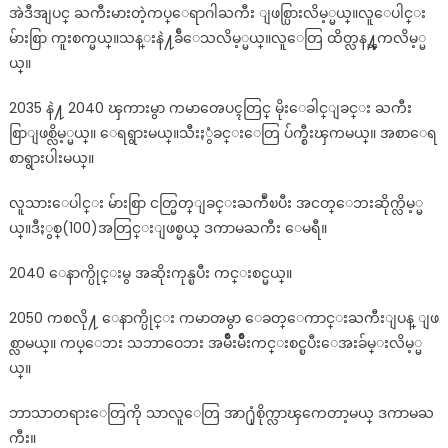
အဲဒီအျပင္ ႀကီးမားတဲ့ကပ္ေရာဂါႀကီး ျဖစ္ပြားလိမ့္မယ္။လူေပါင္း
မ်ားစြာ ကူးစက္မယ္။သန္းနဲ႔ခ်ီေသလိမ့္မယ္။လူေတြ ထိတ္လန႔္ၾကလိမ့္မ
ယ္။
2035 နဲ႔ 2040 ၾကားမွာ ကမာၻေပၚတြင္ မိုးေခါင္ျခင္း ႀကီး
စြာျဖစ္လိမ့္မယ္။ ေရရွားမယ္။သီးႏွံခင္းေတြ ပ်က္စီးၾကမယ္။ အစာေရ
စာရွားပါးမယ္။
လူသားေပါင္း မ်ားစြာ ငတ္မြတ္ျခင္းႀကဳံၿပီး အငတ္ေဘးဆိုက္လိမ့္မ
ယ္။ဒီႏွစ္(100)အတြင္းျဖစ္မယ္ ဒကာမႀကီး ေမရီ။
2040 ေနာက္ပိုင္းမွ အဆိုးကုန္ၿပီး ကင္းစင္မယ္။
2050 ကစလို႔ ေနာက္ပိုင္း ကမာၻမွာ ေခတ္ေကာင္းႀကီးျပန္ ျဖ
စ္လာမယ္။ ကပ္ေဘး သဘာဝေဘး အမ်ိဳးမ်ိဳးကင္းစင္ၿပီးေအးခ်မ္းလိမ့္မ
ယ္။
ဘာသာတရားေတြကို သာလူေတြ အာ႐ုံစိုက္လာၾကေတာ့မယ္ ဒကာမႀ
ကီး။