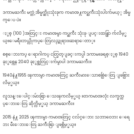
ဒကာမႀကီး မက္တဲ့အိမ္မက္ဆိုးသုံးခုက ကမာၻ႔ကပ္ႀကီးသုံးပါးက်မယ့္ အိမ္မ
က္ေပ ပဲ။
ႏွစ္ (100 )အတြင္း ကမာၻမွာ ကပ္ႀကီး သုံးခု ျပင္းထန္စြာ က်လိမ့္မ
ယ္။ေမရီ။ဘယ္လိုကပ္ေတြလည္ဘုရား။ဆရာေတာ္။
စစ္ေဘးကပ္ ေရာဂါကပ္ ငတ္မြတ္ျခင္းကပ္ပါ ဒကာမ။ခရစ္ႏွစ္ 1940
ခုႏွစ္ကေန 2040 ခုႏွစ္အတြင္းက်မွာပါ ဒကာမႀကီး။
1940နဲ႔1955 ၾကားမွာ ကမာၻတြင္ ႀကီးမားေသာစစ္ပြဲေတြ ျဖစ္ပြား
လိမ့္မယ္။
လူသန္းေပါင္းမ်ားစြာ ေသၾကလိမ့္မယ္ ။တကမာၻလုံး လက္နက္က
ပ္ေဘးေတြ ဆိုက္လိမ့္မယ္ ဒကာမႀကီး။
2015 နဲ႔ 2025 ၾကားမွာ ကမာၻတြင္ ငလ်င္ေဘး သဘာဝေဘး ေရေ
ဘး မီးေဘးေတြ ႀကီးစြာ ျဖစ္လိမ့္မယ္။