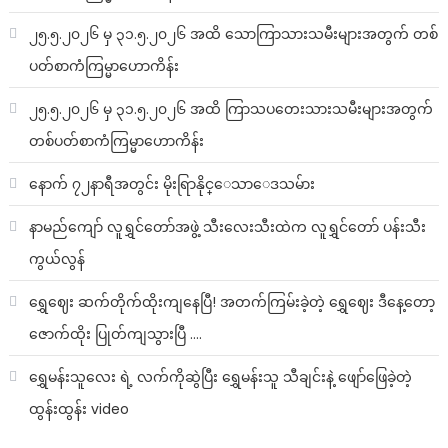
၂၅.၅.၂၀၂၆ မှ ၃၁.၅.၂၀၂၆ အထိ သောကြာသားသမီးများအတွက် တစ်
ပတ်စာကံကြမ္မာဟောကိန်း
၂၅.၅.၂၀၂၆ မှ ၃၁.၅.၂၀၂၆ အထိ ကြာသပတေးသားသမီးများအတွက်
တစ်ပတ်စာကံကြမ္မာဟောကိန်း
နောက် ၇၂နာရီအတွင်း မိုးရြာနိုင္ေသာေဒသမ်ား
နာမည်ကျော် လူရွှင်တော်အဖွဲ့ သီးလေးသီးထဲက လူရွှင်တော် ပန်းသီး
ကွယ်လွန်
ရွှေဈေး ဆက်တိုက်ထိုးကျနေပြီ! အတက်ကြမ်းခဲ့တဲ့ ရွှေဈေး ဒီနေ့တော့
ဇောက်ထိုး ပြုတ်ကျသွားပြီ ….
ရွှေမန်းသူလေး ရဲ့ လက်ကိုဆွဲပြီး ရွှေမန်းသူ သီချင်းနဲ့ ဖျော်ဖြေခဲ့တဲ့
ထွန်းထွန်း video