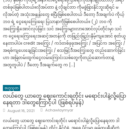
(၁၀) နှစ်မှာ ကိုယ့်ရဲ့အနာဂတ်ငွေရေးကြေးရေးကိုထိန်းချုပ်ထားတဲ့ အရာ
တစ်ခုပဲဖြစ်ပါတယ်။လိုအပ်တာ နဲ့ လိုချင်တာ ကိုမခွဲခြားနိုင်ဘူးဆိုရင် မ
လိုအပ်တဲ့ အသုံးအနှုန်းတွေ စပြီးဖြစ်စေပါတယ် ဒီတော့ ဒီအချက်ပဲ ကိုယ့်
ဘဝ ရဲ့ ငွေရေးကြေးရေး ပြသာနာကိုဖြစ်စေပါတယ်။ (၂) ဘဝ ကို
အကြွေးရှိအောင်လုပ်ခြင်း သင် အကြွေးများလာအောင်လုပ်တိုင်းမှာ သင်
က ငွေရေးကြေးရေးအဆင့်အတန်းကို တဖြည်းဖြည်းနှိမ့်ကျအောင် စုတ်ယူ
နေတာပါပဲ။ credit အကြွေး / ကဒ်တစ်ခုခုအကြွေး / အပြင်က အကြွေး /
အရစ်ကျပေးချေခြင်းအကြွေး / စသဖြင့်ဒီအကြွေးတွေ တည်ဆောက်ခြင်း
ဟာ အမြဲတမ်းထွက်ငွေလမ်းကြောင်းသစ်တွေကိုတည်ဆောက်တာနဲ့
အတူတူပါပဲ / ဒီတော့ ဒီအချက်တွေ က […]
ဗဟုသုတ
လယ်တွေ ယာတွေ ဈေးကောင်းရတိုင်း မရောင်းပါနဲ့လို့ပြော
နေရတာ ဒါတွေကြောင့်ပါ (ဖြစ်ရပ်မှန်)
Author
Posted
Achawlaymyar
August 16, 2021
on
လယ်တွေ ယာတွေ ဈေးကောင်းရတိုင်း မရောင်းပါနဲ့လို့ပြောနေရတာ ဒါ
တွေကြောင့်ပါ (ဖြစ်ရပ်မှန်) ထိုင်း နိုင်ငံရဲ့ အရှေ့ပိုင်းမှာ ချန်ထပူရီဆိုတဲ့