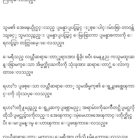
သူမ၏ အေဖနယ္ပိုင္မင္းသည္ ျမန္မာျပည္တြင္ ႏွစ္ေပါင္းမ်ားစြာ တာဝန္က်
သျဖင့္ သူမသည္လည္း ျမန္မာျပည္တြင္ ေမြးဖြားကာ ျမန္မာစကားကို ေ
ရလည္စြာ တတ္ကြၽမ္းေလသည္။
ေမရီသည္ လယ္တီဆရာေတာ္ဘုရားအား ရွိခိုး ၿပီး မေန႔ည ကသူမထူးဆ
န္းစြာမက္ေသာ အိမ္မက္ဆိုးႀကီးကို သုံးခုအား ဆရာေတာ္ထံ ေလ်ာက္
ထားေလသည္။
ရဟႏၲာ ျဖစ္ေသာ လယ္တီဆရာေတာ္ သူမအိမ္မက္၏ ေရွ႕ျဖစ္အေၾကာ
င္းကို သုံးသပ္ေလသည္။
ရဟႏၲာတို႔မည္သည္ ေရွ႕ဆက္ျဖစ္လာမည့္ အရာမ်ားကိုႀကိဳတင္သိျမင္သလို
ထိုသိျမင္သည္မ်ားကိုလည္း အေၾကာင္းမဲ့မေဟာ။အေၾကာင္းတိုက္ဆိုင္ၿ
ပီး ေမးျမန္းမွ ေဟာၾကား ေျဖၾကားေလသည္။
လယ္တီဆရာေတာ္က မက္ကလပ္ ေမရီအား ဤသို႔မိန႔္ၾကားေလသည္။