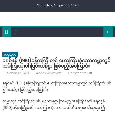
Skip
Saturday, August 08, 2026
to
content
ဗဟုသုတ
ခရစ်နှစ် (1910)ခန့်ကကြိုတင် ဟောကြားခဲ့သောကမ္ဘာတွင်
ကပ်ကြီးသုံးပါးပြင်းထန်စွာ ဖြစ်မည့်အကြောင်း
Posted
Author
on
March 17, 2021
Achawlaymyar
Comments Off
on
ခရစ်နှစ်
ခရစ်နှစ် (1910)ခန့်ကကြိုတင် ဟောကြားခဲ့သောကမ္ဘာတွင် ကပ်ကြီးသုံးပါး
(1910)ခန့်
ပြင်းထန်စွာ ဖြစ်မည့်အကြောင်း
က
ကြိုတင်
ကမ္ဘာတွင် ကပ်ကြီးသုံးပါး ပြင်းထန်စွာ ဖြစ်မည့် အကြောင်းကို ခရစ်နှစ်
ဟောကြား
(1910)ခန့်ကကြိုတင် ဟောကြား ခဲ့သော လယ်တီဆရာတော်ဘုရားကြီး
ခဲ့
သော