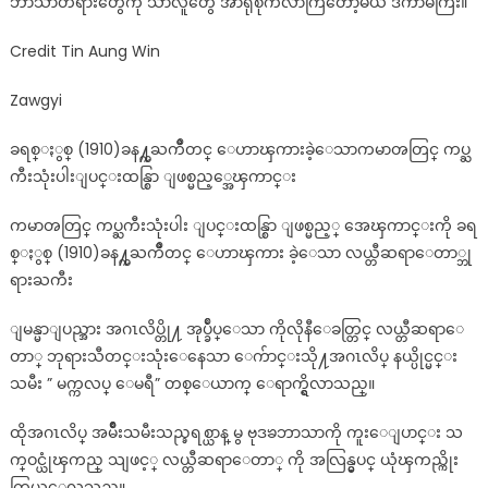
ဘာသာတရားတွေကို သာလူတွေ အာရုံစိုက်လာကြတော့မယ် ဒကာမကြီး။
Credit Tin Aung Win
Zawgyi
ခရစ္ႏွစ္ (1910)ခန႔္ကႀကိဳတင္ ေဟာၾကားခဲ့ေသာကမာၻတြင္ ကပ္ႀ
ကီးသုံးပါးျပင္းထန္စြာ ျဖစ္မည့္အေၾကာင္း
ကမာၻတြင္ ကပ္ႀကီးသုံးပါး ျပင္းထန္စြာ ျဖစ္မည့္ အေၾကာင္းကို ခရ
စ္ႏွစ္ (1910)ခန႔္ကႀကိဳတင္ ေဟာၾကား ခဲ့ေသာ လယ္တီဆရာေတာ္ဘု
ရားႀကီး
ျမန္မာျပည္အား အဂၤလိပ္တို႔ အုပ္ခ်ဳပ္ေသာ ကိုလိုနီေခတ္တြင္ လယ္တီဆရာေ
တာ္ ဘုရားသီတင္းသုံးေနေသာ ေက်ာင္းသို႔အဂၤလိပ္ နယ္ပိုင္မင္း
သမီး ” မက္ကလပ္ ေမရီ” တစ္ေယာက္ ေရာက္ရွိလာသည္။
ထိုအဂၤလိပ္ အမ်ိဳးသမီးသည္ခရစ္ယာန္ မွ ဗုဒၶဘာသာကို ကူးေျပာင္း သ
က္ဝင္ယုံၾကည္ သျဖင့္ လယ္တီဆရာေတာ္ ကို အလြန္မွပင္ ယုံၾကည္ကိုး
ကြယ္ေလသည္။