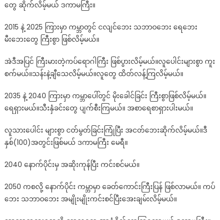
တွေ ဆိုက်လိမ့်မယ် ဒကာမကြီး။
2015 နဲ့ 2025 ကြားမှာ ကမ္ဘာတွင် ငလျင်ဘေး သဘာဝဘေး ရေဘေး
မီးဘေးတွေ ကြီးစွာ ဖြစ်လိမ့်မယ်။
အဲဒီအပြင် ကြီးမားတဲ့ကပ်ရောဂါကြီး ဖြစ်ပွားလိမ့်မယ်။လူပေါင်းများစွာ ကူး
စက်မယ်။သန်းနဲ့ချီသေလိမ့်မယ်။လူတွေ ထိတ်လန့်ကြလိမ့်မယ်။
2035 နဲ့ 2040 ကြားမှာ ကမ္ဘာပေါ်တွင် မိုးခေါင်ခြင်း ကြီးစွာဖြစ်လိမ့်မယ်။
ရေရှားမယ်။သီးနှံခင်းတွေ ပျက်စီးကြမယ်။ အစာရေစာရှားပါးမယ်။
လူသားပေါင်း များစွာ ငတ်မွတ်ခြင်းကြုံပြီး အငတ်ဘေးဆိုက်လိမ့်မယ်။ဒီ
နှစ်(100)အတွင်းဖြစ်မယ် ဒကာမကြီး မေရီ။
2040 နောက်ပိုင်းမှ အဆိုးကုန်ပြီး ကင်းစင်မယ်။
2050 ကစလို့ နောက်ပိုင်း ကမ္ဘာမှာ ခေတ်ကောင်းကြီးပြန် ဖြစ်လာမယ်။ ကပ်
ဘေး သဘာဝဘေး အမျိုးမျိုးကင်းစင်ပြီးအေးချမ်းလိမ့်မယ်။