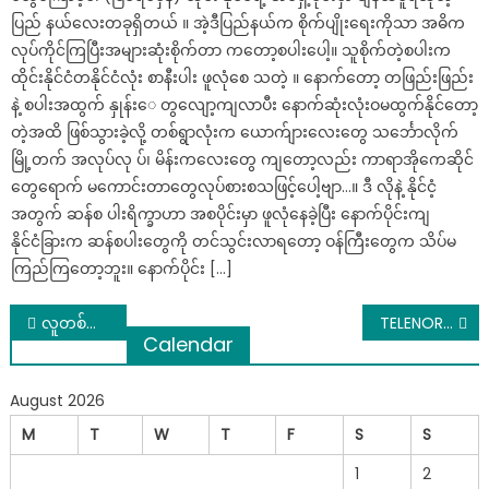
ပြည် နယ်လေးတခုရှိတယ် ။ အဲ့ဒီပြည်နယ်က စိုက်ပျိုးရေးကိုသာ အဓိက
လုပ်ကိုင်ကြပြီးအများဆုံးစိုက်တာ ကတော့စပါးပေါ့။ သူစိုက်တဲ့စပါးက
ထိုင်းနိုင်ငံတနိုင်ငံလုံး စာနီးပါး ဖူလုံစေ သတဲ့ ။ နောက်တော့ တဖြည်းဖြည်း
နဲ့ စပါးအထွက် နှုန်းေ တွလျော့ကျလာပီး နောက်ဆုံးလုံးဝမထွက်နိုင်တော့
တဲ့အထိ ဖြစ်သွားခဲ့လို့ တစ်ရွာလုံးက ယောက်ျားလေးတွေ သင်္ဘောလိုက်
မြို့တက် အလုပ်လု ပ်၊ မိန်းကလေးတွေ ကျတော့လည်း ကာရာအိုကေဆိုင်
တွေရောက် မကောင်းတာတွေလုပ်စားစသဖြင့်ပေါ့ဗျာ…။ ဒီ လိုနဲ့ နိုင်ငံ့
အတွက် ဆန်စ ပါးရိက္ခာဟာ အစပိုင်းမှာ ဖူလုံနေခဲ့ပြီး နောက်ပိုင်းကျ
နိုင်ငံခြားက ဆန်စပါးတွေကို တင်သွင်းလာရတော့ ဝန်ကြီးတွေက သိပ်မ
ကြည်ကြတော့ဘူး။ နောက်ပိုင်း […]
Post
လူတစ်ယောက်ကိုတကယ်ချစ်တဲ့အခါ ဖြစ်ပေါ်လာတဲ့ ခံစားချက်(၁၃)ချက်
TELENOR SIM ဖြင့် မြန်မာနက် ကွန်ရက်နေရာတိုင်းမှာ အင်တာနက် အသုံးပြု နည်း
Calendar
navigation
August 2026
M
T
W
T
F
S
S
1
2