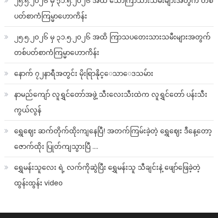
၂၅.၅.၂၀၂၆ မှ ၃၁.၅.၂၀၂၆ အထိ သောကြာသားသမီးများအတွက် တစ်
ပတ်စာကံကြမ္မာဟောကိန်း
၂၅.၅.၂၀၂၆ မှ ၃၁.၅.၂၀၂၆ အထိ ကြာသပတေးသားသမီးများအတွက်
တစ်ပတ်စာကံကြမ္မာဟောကိန်း
နောက် ၇၂နာရီအတွင်း မိုးရြာနိုင္ေသာေဒသမ်ား
နာမည်ကျော် လူရွှင်တော်အဖွဲ့ သီးလေးသီးထဲက လူရွှင်တော် ပန်းသီး
ကွယ်လွန်
ရွှေဈေး ဆက်တိုက်ထိုးကျနေပြီ! အတက်ကြမ်းခဲ့တဲ့ ရွှေဈေး ဒီနေ့တော့
ဇောက်ထိုး ပြုတ်ကျသွားပြီ ….
ရွှေမန်းသူလေး ရဲ့ လက်ကိုဆွဲပြီး ရွှေမန်းသူ သီချင်းနဲ့ ဖျော်ဖြေခဲ့တဲ့
ထွန်းထွန်း video