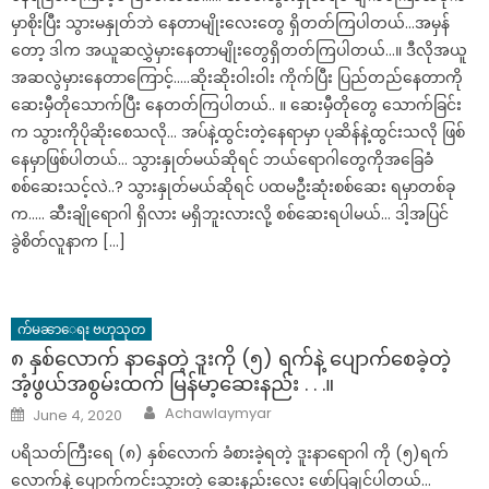
မှာစိုးပြီး သွားမနှုတ်ဘဲ နေတာမျိုးလေးတွေ ရှိတတ်ကြပါတယ်…အမှန်
တော့ ဒါက အယူဆလွှဲမှားနေတာမျိုးတွေရှိတတ်ကြပါတယ်…။ ဒီလိုအယူ
အဆလွဲမှားနေတာကြောင့်…..ဆိုးဆိုးဝါးဝါး ကိုက်ပြီး ပြည်တည်နေတာကို
ဆေးမှီတိုသောက်ပြီး နေတတ်ကြပါတယ်.. ။ ဆေးမှီတိုတွေ သောက်ခြင်း
က သွားကိုပိုဆိုးစေသလို… အပ်နဲ့ထွင်းတဲ့နေရာမှာ ပုဆိန်နဲ့ထွင်းသလို ဖြစ်
နေမှာဖြစ်ပါတယ်… သွားနှုတ်မယ်ဆိုရင် ဘယ်ရောဂါတွေကိုအခြေခံ
စစ်ဆေးသင့်လဲ..? သွားနှုတ်မယ်ဆိုရင် ပထမဦးဆုံးစစ်ဆေး ရမှာတစ်ခု
က….. ဆီးချိုရောဂါ ရှိလား မရှိဘူးလားလို့ စစ်ဆေးရပါမယ်… ဒါ့အပြင်
ခွဲစိတ်လူနာက […]
က်မၼာေရး ဗဟုသုတ
၈ နှစ်လောက် နာနေတဲ့ ဒူးကို (၅) ရက်နဲ့ ပျောက်စေခဲ့တဲ့
အံ့ဖွယ်အစွမ်းထက် မြန်မာ့ဆေးနည်း . . .။
Author
Posted
Achawlaymyar
June 4, 2020
on
ပရိသတ်ကြီးရေ (၈) နှစ်လောက် ခံစားခဲ့ရတဲ့ ဒူးနာရောဂါ ကို (၅)ရက်
လောက်နဲ့ ပျောက်ကင်းသွားတဲ့ ဆေးနည်းလေး ဖော်ပြချင်ပါတယ်…