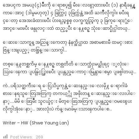
အေပၚက အမယ္(၄)မ်ိဳးကို ေရာစပ္၍ မီးေလၽွာ့ထားၿပီး (၁) နာရီခန႔္ၾ
ကာေအာင္ (ဒါမွမဟုတ္) ၄ ခြက္တြင္ ၃ခြက္က်န္တဲ့အထိ ႀကိဳလိုက္ပါ။ ၿပီးရ
င္ေတာ့ အေအးခံထားၿပီး ပ်ားရည္စစ္စစ္ လက္ဖက္ရည္ခြက္ ၃ ခြက္ေရာႏွံ့ေ
အာင္ေမႊၿပီး ဖန္ပုလင္းထဲ ထည့္ၿပီး ေန႔စဥ္ သုံးေဆာင္နိုင္ပါတယ္…
ေဆးေသာက္ရန္ အညြန္းကေတာ့ နံနက္အိပ္ယာထ အစာမစားမီ ထမင္းစား
ဇြန္းအျပည့္ တစ္ဇြန္းေသာက္ပါ…
တစ္ေန႔တစ္ႀကိမ္ ေန႔စဥ္ တစ္လတိတိ ေသာက္သုံးမယ္ဆိုရင္ ႏွလုံးေ
သြးေၾကာ ျပန္ပြင့္သြားၿပီး ျပန္လည္ေကာင္းမြန္လာေစမွာ ျဖစ္ပါတယ္…
ကဲ…ပရိသတ္ႀကီးေရ ေငြသိပ္မကုန္တဲ့ေဆးနည္းေလးမို႔ ေရာဂါခံ
စားေနရသူေတြအတြက္ တကယ့္ကို အဖိုးတန္ ေဆးနည္းေလးပါေ
နာ္…..မိမိ ေဆြမ်ိဳး သူငယ္ခ်င္း မိတ္ေဆြအတြက္ ျပန္လည္ေဝမၽွေပး
လိုက္ပါအုံးေနာ္… အားလုံးပဲ က်န္းမာခ်မ္းသာၾကပါေစ…
Writer – HW (Shwe Yaung Lan)
Post Views:
269