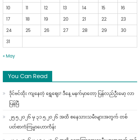
10
11
12
13
14
15
16
17
18
19
20
21
22
23
24
25
26
27
28
29
30
31
« May
You Can Read
ဒိုင်ဗင်ထိုး ကျနေတဲ့ ရွှေဈေး! ဒီနေ့ မနက်မှာတော့ ပြန်လည်ဦးမော့ လာ
ပြန်ပြီ
၂၅.၅.၂၀၂၆ မှ ၃၁.၅.၂၀၂၆ အထိ စနေသားသမီးများအတွက် တစ်
ပတ်စာကံကြမ္မာဟောကိန်း