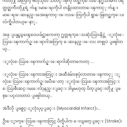
ကီးတို႔ အတြက္ ဗဟုသုတ သတင္းစုံကို တင္ဆက္ေပးေန႐ုံသာမက ပရိ
တ္သတ္ႀကီးတို႔ရဲ့ က်န္းမာေရးကိုပါ တန္ဖိုးထားတာေၾကာင့္ က်န္း
မာေရးေဆးနည္းအေၾကာင္းေလးေတြကိုပါ ရွာေဖြတင္ဆက္ေပး
လ်က္ရွိပါတယ္ေနာ္…
အခု ျပန္လည္မၽွေဝေပးခ်င္တာကေတာ့ ႐ုတ္တရက္ေသဆုံးသြားနိုင္တဲ့ ႏွလုံးေ
သြးေၾကာက်ဥ္းေရာဂါအတြက္ ေဆးနည္းေလး တစ္ခုပဲ ျဖစ္ပါတ
ယ္….
ႏွလုံးေသြးေၾကာက်ဥ္းေရာဂါဆိုတာကေတာ့ ….
ႏွလုံးေသြးေၾကာအတြင္း အဆီခဲမ်ားစုပုံလာတာေၾကာင့္ ႏွ
လုံးေသြးေၾကာက်ဥ္းၿပီးေတာ့ ႏွလုံးေသြးေၾကာအတြင္း
ေသြးစီးဆင္းမႈေလ်ာ့နည္းျခင္း ဒါမွမဟုတ္ ပိတ္ျခင္းတို႔ ျဖ
စ္ေပၚလာတာပဲ ျဖစ္ပါတယ္…
အဲဒီလို ျဖစ္ရင္ႏွလုံးပုပ္ျခင္း (Myocardial Infarct)၊….
ဦးေႏွာက္ေသြးေၾကာတြင္ ပိတ္မိပါက ေလျဖတ္ျခင္း (Stroke)၊