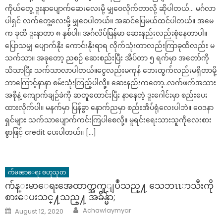
ကိုယ်တွေ့ ဒူးနာပျောက်ဆေးလေးမို့ မျှဝေလိုက်တာလို့ ဆိုပါတယ်… မင်္ဂလာ
ပါရှင် လက်တွေ့လေးမို့ မျှဝေပါတယ်။ အဆင်ပြေမယ်ထင်ပါတယ်။ အမေ
က ခုထိ ဒူးနာတာ ၈ နှစ်ပါ။ အင်္ဂလိပ်မြန်မာ ဆေးနည်းလည်းစုံနေတာပါ။
ပြောသမျှ ပျောက်နိုး ကောင်းနိုးရာရ လိုက်သုံးတာလည်းကြာခုထိလည်း မ
သက်သာ။ အခုတော့ ညစဉ် ဆေးစည်းပြီး အိပ်တာ ၅ ရက်မှာ အတော်ကို
သိသာပြီး သက်သာလာပါတယ်။ငွေလည်းမကုန် ဘေးထွက်လည်းမရှိတာမို့
ဘာကြောင့်နာနာ စမ်းသုံးကြည့်ပါလို့။ ဆေးနည်းကတော့..လက်ဖက်အသား
အစိုနဲ့ ကျောက်ချဉ်ခဲကို ဆတူထောင်းပြီး နာနေတဲ့ ဒူးဂေါင်းမှာ စည်းပေး
ထားလိုက်ပါ။ မနက်မှာ ပြန်ခွာ နောက်ညမှာ စည်းအိပ်ရုံလေးပါဘဲ။ ဝေဒနာ
ရှင်များ သက်သာပျောက်ကင်းကြပါစေလို့။ မူရင်းရေးသားသူကိုလေးစား
စွာဖြင့် credit ပေးပါတယ်။ […]
က်မၼာေရး ဗဟုသုတ
က်န္းမာေရးအေထာက္အကူျပဳသည္႔ သေဘၤၤာသီးကို
စားေပးသင္႔သည္႔ အခ်ိန္မ်ာ;
Author
Posted
Achawlaymyar
August 12, 2020
on