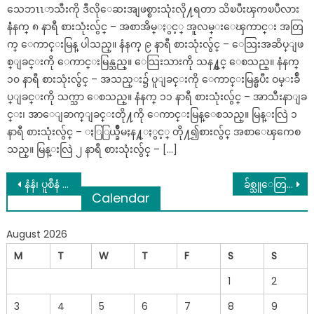
သေဘၤၤာသီးကို ဒီလိုေဆးအျဖစ္စားသုံးလို႔ရတာ သိၿပီးၾကၿပီလား
နံံနက္ ၈ နာရီ စားသုံးလွ်င္ – အစာအိမ္ႏွင့္ အူလမ္းေၾကာင္း အတြ
က္ ေကာင္းမြန္ ပါသည္။ နံနက္ ၉ နာရီ စားသုံးလွ်င္ – ေသြးအဆိပ္ျဖ
စ္ျခင္းကို ေကာင္းမြန္သည္။ ေသြးသားကို သန႔္စင္ ေစသည္။ နံနက္
၁၀ နာရီ စားသုံးလွ်င္ – အသည္း၌ ပူျခင္းကို ေကာင္းမြန္ၿပီး ဝမ္းခ်ဳ
ပ္ျခင္းကို သက္သာ ေစသည္။ နံနက္ ၁၁ နာရီ စားသုံးလွ်င္ – အာသီးနာျခ
င္း၊ အာေျခာက္ျခင္းတို႔ကို ေကာင္းမြန္ေစသည္။ မြန္းလြဲ ၁
နာရီ စားသုံးလွ်င္ – ႏြြယ္ခ်ိဳမႈန႔္ႏွင့္ တို႔၍စားလွ်င္ အစာေၾကေစ
သည္။ မြန္းလြဲ ၂ နာရီ စားသုံးလွ်င္ – […]
Post
နံနံ၊ ပူစီနံ ၊ ပင်စိမ်းတို့၏ ကျန်းမာရေး အကျိုးကျေးဇူးများ
ခ်စ္သူေတြၾကားမွာ ဒီအိပ္မက္ေတြ မက္ရင္ေတာ့ သတိထားေတာ့
Calendar
navigation
August 2026
M
T
W
T
F
S
S
1
2
3
4
5
6
7
8
9