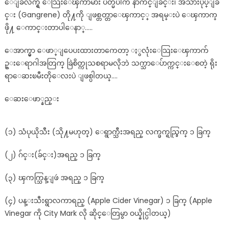
ေျခလက္ရွိ ေသြးေၾကာမ်ား ပိတ္မိပါက နာက်င္ျခင္း၊ အသားပုပ္ျခ
င္း (Gangrene) တို႔ကို ျဖစ္တတ္တာေၾကာင့္ အရမ္းပဲ ေၾကာက္
ဖို႔ ေကာင္းတာပါေနာ္…..
ေအာက္မွာ ေဖာ္ျပေပးထားတာကေတာ့ ႏွလုံးေသြးေၾကာက်
ဥ္းေရာဂါအတြက္ ခြဲစိတ္ကုသစရာမလိုဘဲ သက္သာေပ်ာက္ကင္းေစတဲ့ ရိုး
ရာေဆးၿမီးတိုေလးပဲ ျဖစ္ပါတယ္….
ေဆးေဖာ္နည္း
(၁) သံပုယိုသီး (သို႔မဟုတ္) ေရွာက္သီးအရည္ လက္ဖက္ရည္ခြက္ ၁ ခြက္
(၂) ဂ်င္း(ခ်င္း)အရည္ ၁ ခြက္
(၃) ၾကက္သြန္ျဖဴ အရည္ ၁ ခြက္
(၄) ပန္းသီးရွာလကာရည္ (Apple Cider Vinegar) ၁ ခြက္ (Apple
Vinegar ကို City Mark လို ဆိုင္ေတြမွာ ဝယ္နိုင္ပါတယ္)