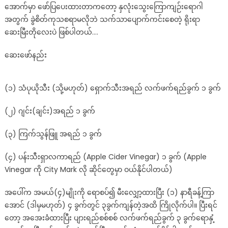
အောက်မှာ ဖော်ပြပေးထားတာကတော့ နှလုံးသွေးကြောကျဉ်းရောဂါ
အတွက် ခွဲစိတ်ကုသစရာမလိုဘဲ သက်သာပျောက်ကင်းစေတဲ့ ရိုးရာ
ဆေးမြီးတိုလေးပဲ ဖြစ်ပါတယ်….
ဆေးဖော်နည်း
(၁) သံပုယိုသီး (သို့မဟုတ်) ရှောက်သီးအရည် လက်ဖက်ရည်ခွက် ၁ ခွက်
(၂) ဂျင်း(ချင်း)အရည် ၁ ခွက်
(၃) ကြက်သွန်ဖြူ အရည် ၁ ခွက်
(၄) ပန်းသီးရှာလကာရည် (Apple Cider Vinegar) ၁ ခွက် (Apple
Vinegar ကို City Mark လို ဆိုင်တွေမှာ ဝယ်နိုင်ပါတယ်)
အပေါ်က အမယ်(၄)မျိုးကို ရောစပ်၍ မီးလျှော့ထားပြီး (၁) နာရီခန့်ကြာ
အောင် (ဒါမှမဟုတ်) ၄ ခွက်တွင် ၃ခွက်ကျန်တဲ့အထိ ကြိုလိုက်ပါ။ ပြီးရင်
တော့ အအေးခံထားပြီး ပျားရည်စစ်စစ် လက်ဖက်ရည်ခွက် ၃ ခွက်ရောနှံ့