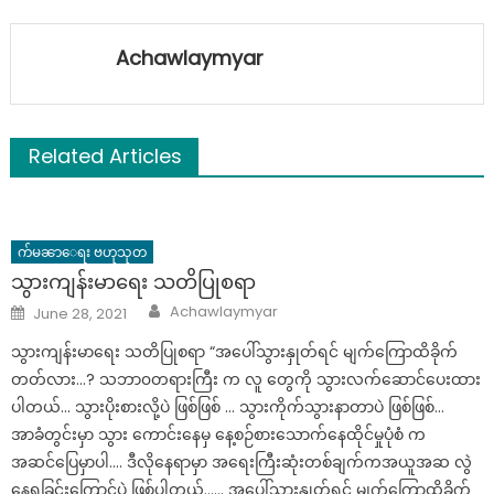
Achawlaymyar
Related Articles
က်မၼာေရး ဗဟုသုတ
သွားကျန်းမာရေး သတိပြုစရာ
Author
Posted
Achawlaymyar
June 28, 2021
on
သွားကျန်းမာရေး သတိပြုစရာ “အပေါ်သွားနှုတ်ရင် မျက်ကြောထိခိုက်
တတ်လား…? သဘာ၀တရားကြီး က လူ တွေကို သွားလက်ဆောင်ပေးထား
ပါတယ်… သွားပိုးစားလို့ပဲ ဖြစ်ဖြစ် … သွားကိုက်သွားနာတာပဲ ဖြစ်ဖြစ်…
အာခံတွင်းမှာ သွား ကောင်းနေမှ နေ့စဉ်စားသောက်နေထိုင်မှုပုံစံ က
အဆင်ပြေမှာပါ…. ဒီလိုနေရာမှာ အရေးကြီးဆုံးတစ်ချက်ကအယူအဆ လွဲ
နေရခြင်းကြောင့်ပဲ ဖြစ်ပါတယ်…… အပေါ်သွားနှုတ်ရင် မျက်ကြောထိခိုက်