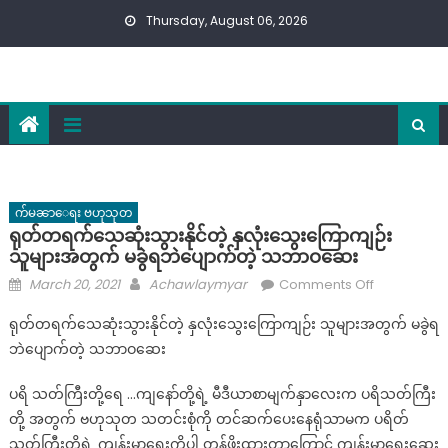
Skip
Thursday, August 06, 2026
to
content
က်မၼာေရး ဗဟုသုတ
ရုတ်တရက်သေဆုံးသွားနိုင်တဲ့ နှလုံးသွေးကြောကျဉ်း
သူများအတွက် မခွဲရဘဲပျောက်တဲ့ သဘာဝဆေး
Posted
Author
on
March 20, 2021
Achawlaymyar
Comments Off
on
ရုတ်တရက်
ရုတ်တရက်သေဆုံးသွားနိုင်တဲ့ နှလုံးသွေးကြောကျဉ်း သူများအတွက် မခွဲရ
သေဆုံး
ဘဲပျောက်တဲ့ သဘာဝဆေး
သွား
နိုင်
ပရိ သတ်ကြီးတို့ရေ …ကျနော်တို့ရဲ့ မီဒီယာစာမျက်နှာလေးက ပရိသတ်ကြီး
တဲ့
တို့ အတွက် ဗဟုသုတ သတင်းစုံကို တင်ဆက်ပေးနေရုံသာမက ပရိတ်
နှလုံး
သတ်ကြီးတို့ရဲ့ ကျန်းမာရေးကိုပါ တန်ဖိုးထားတာကြောင့် ကျန်းမာရေးဆေး
သွေးကြော