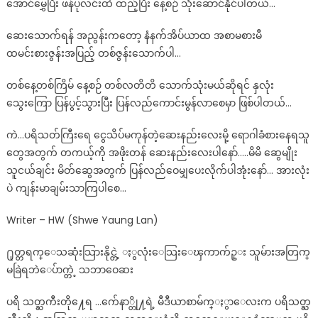
အောင်မွှေပြီး ဖန်ပုလင်းထဲ ထည့်ပြီး နေ့စဉ် သုံးဆောင်နိုင်ပါတယ်…
ဆေးသောက်ရန် အညွန်းကတော့ နံနက်အိပ်ယာထ အစာမစားမီ
ထမင်းစားဇွန်းအပြည့် တစ်ဇွန်းသောက်ပါ…
တစ်နေ့တစ်ကြိမ် နေ့စဉ် တစ်လတိတိ သောက်သုံးမယ်ဆိုရင် နှလုံး
သွေးကြော ပြန်ပွင့်သွားပြီး ပြန်လည်ကောင်းမွန်လာစေမှာ ဖြစ်ပါတယ်…
ကဲ…ပရိသတ်ကြီးရေ ငွေသိပ်မကုန်တဲ့ဆေးနည်းလေးမို့ ရောဂါခံစားနေရသူ
တွေအတွက် တကယ့်ကို အဖိုးတန် ဆေးနည်းလေးပါနော်…..မိမိ ဆွေမျိုး
သူငယ်ချင်း မိတ်ဆွေအတွက် ပြန်လည်ဝေမျှပေးလိုက်ပါအုံးနော်… အားလုံး
ပဲ ကျန်းမာချမ်းသာကြပါစေ…
Writer – HW (Shwe Yaung Lan)
႐ုတ္တရက္ေသဆုံးသြားနိုင္တဲ့ ႏွလုံးေသြးေၾကာက်ဥ္း သူမ်ားအတြက္
မခြဲရဘဲေပ်ာက္တဲ့ သဘာဝေဆး
ပရိ သတ္ႀကီးတို႔ေရ …က်ေနာ္တို႔ရဲ့ မီဒီယာစာမ်က္ႏွာေလးက ပရိသတ္ႀ