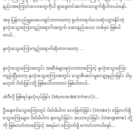
ကျဉ်း
နည်းအကြောင်းလေးတွေကိုပါ ရှာဖွေတင်ဆက်ပေးလျက်ရှိပါတယ်နော်…
သူများ
အတွက်
အခု ပြန်လည်မျှဝေပေးချင်တာကတော့ ရုတ်တရက်သေဆုံးသွားနိုင်တဲ့
မ
နှလုံးသွေးကြောကျဉ်းရောဂါအတွက် ဆေးနည်းလေး တစ်ခုပဲ ဖြစ်ပါ
ခွဲ
တယ်….
ရ
ဘဲ
နှလုံးသွေးကြောကျဉ်းရောဂါဆိုတာကတော့ ….
ပျောက်
တဲ့
နှလုံးသွေးကြောအတွင်း အဆီခဲများစုပုံလာတာကြောင့် နှလုံးသွေးကြော
သဘာ
ဝ
ကျဉ်းပြီးတော့ နှလုံးသွေးကြောအတွင်း သွေးစီးဆင်းမှုလျော့နည်းခြင်း ဒါမှ
ဆေး
မဟုတ် ပိတ်ခြင်းတို့ ဖြစ်ပေါ်လာတာပဲ ဖြစ်ပါတယ်…
အဲဒီလို ဖြစ်ရင်နှလုံးပုပ်ခြင်း (Myocardial Infarct)၊….
ဦးနှောက်သွေးကြောတွင် ပိတ်မိပါက လေဖြတ်ခြင်း (Stroke)၊ ခြေလက်ရှိ
သွေးကြောများ ပိတ်မိပါက နာကျင်ခြင်း၊ အသားပုပ်ခြင်း (Gangrene) တို့
ကို ဖြစ်တတ်တာကြောင့် အရမ်းပဲ ကြောက်ဖို့ ကောင်းတာပါနော်…..