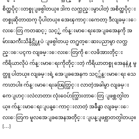
စိတ္အပိုင္းတစ္ခုျဖစ္ပါတယ္။ ဒါက လက္သည္းမွာပါတဲ့ အစိတ္အပိုင္း
တစ္ခုဆိုတာထက္ ပိုပါတယ္။ အေၾကာင္းကေတာ့ ဒီလျခမ္းေ
လးေတြ ကတဆင့္ သင့္ရဲ့ က်န္းမာေရးအေျခအေနကို အ
မ်ားႀကီးသိနိုင္လို႔ပဲ ျဖစ္ပါတယ္ တ႐ုတ္ေဆးပညာမွာ လက္သ
ည္းေပၚက လျခမ္းေလးေတြကို ေလဖိအားတိုင္း
ကိရိယာလိုပဲ က်န္းမာေရးကိုတိုင္းတဲ့ ကိရိယာတစ္ခု အေနနဲ႔ မွ
တ္ယူ ပါတယ္။ လျခမ္းရဲ့ အေျခအေနက သင့္က်န္းမာေရး သေ
ကၤတပါ။ က်န္းမာေရးခၽြတ္ယြင္း လာတဲ့အခါမွာ လျခမ္း
ကေျပာင္းလဲလာတာ၊ လုံးဝေပ်ာက္သြားတာေတြ ျဖစ္တတ္ပါတ
ယ္။ က်န္းမာေရးျပန္ေကာင္းလာတဲ့ အခ်ိန္မွာ လျခမ္းေ
လးေတြက မူလအေျခအေနအတိုင္း ျပန္ျဖစ္လာတတ္ပါတယ္။
[…]