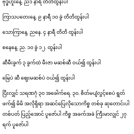
ဗုဒ္ဓဟူးနေ့. ည၁ နာရီ တိတိထွန်းပါ
ကြာသပတေးနေ့. ၉ နာရီ ၁၀ ခွဲ တိတိထွန်းပါ
သောကြာနေ့. ညနေ. ၄ နာရီ တိတိ ထွန်းပါ
စနေနေ့. ည. ၁၀ ခွဲ ၁၂. ထွန်းပါ
ဆီမီးခွက် ၃ ခွက်ထဲ မီးဇာ မဆစ်ဆီ ဝယ်၍ ထွန်းပါ
မြေပဲ ဆီ ဈေးမဆစ်ပဲ ဝယ်၍ ထွန်းပါ
ပြီးလျှင် သရဏဂုံ ၃၀ အခေါက်ရေ. ၃၀. စိတ်မပျံလွှင့်စေပဲ ရွတ်
ဖက်၍ မိမိ အလိုရှိရာ အဆင်ပြေလိုသောကိစ္စ တစ်ခု ဆုတောင်းပါ
တစ်ပတ် ပြည့်အောင် ပူဇော်ပါ ကိစ္စ အခက်အခဲ ကြီးမာလျှင် ၂၇
ရက် ပူဇော်ပါ