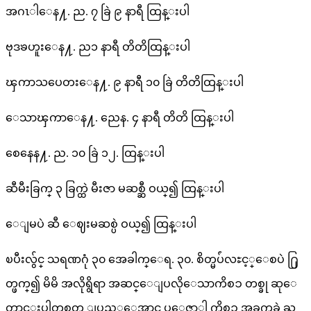
အဂၤါေန႔. ည. ၇ ခြဲ ၉ နာရီ ထြန္းပါ
ဗုဒၶဟူးေန႔. ည၁ နာရီ တိတိထြန္းပါ
ၾကာသပေတးေန႔. ၉ နာရီ ၁၀ ခြဲ တိတိထြန္းပါ
ေသာၾကာေန႔. ညေန. ၄ နာရီ တိတိ ထြန္းပါ
စေနေန႔. ည. ၁၀ ခြဲ ၁၂. ထြန္းပါ
ဆီမီးခြက္ ၃ ခြက္ထဲ မီးဇာ မဆစ္ဆီ ဝယ္၍ ထြန္းပါ
ေျမပဲ ဆီ ေဈးမဆစ္ပဲ ဝယ္၍ ထြန္းပါ
ၿပီးလွ်င္ သရဏဂုံ ၃၀ အေခါက္ေရ. ၃၀. စိတ္မပ်ံလႊင့္ေစပဲ ႐ြ
တ္ဖက္၍ မိမိ အလိုရွိရာ အဆင္ေျပလိုေသာကိစၥ တစ္ခု ဆုေ
တာင္းပါတစ္ပတ္ ျပည့္ေအာင္ ပူေဇာ္ပါ ကိစၥ အခက္အခဲ ႀ