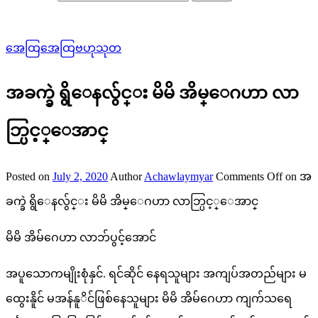
အေထြအေထြဗဟုသုတ
အခက္ခဲ ရွိေနလွ်င္း မိမိ အိမ္ေဂဟာ လာ
ဘ္ပြင့္ေအာင္
Posted on
July 2, 2020
Author
Achawlaymyar
Comments Off
on အ
ခက္ခဲ ရွိေနလွ်င္း မိမိ အိမ္ေဂဟာ လာဘ္ပြင့္ေအာင္
မိမိ အိမ်ဂေဟာ လာဘ်ပွင့်အောင်
အပူသောကမျိုးစုံနှင်. ရင်ဆိုင် နေရသူများ အကျပ်အတည်များ မ
ထွေးနိူင် မအန်နူိင်ဖြစ်နေသူများ မိမိ အိမ်ဂေဟာ ကျက်သရေ