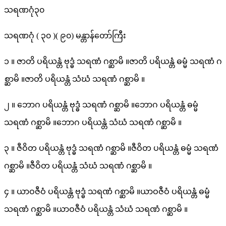
သရဏဂုံ၃၀
သရဏဂုံ ( ၃၀ )( ၉၀) မန္တာန်တော်ကြီး
၁ ။ ဇာတိ ပရိယန္တံ ဗုဒ္ဓံ သရဏံ ဂစ္ဆာမိ ။ဇာတိ ပရိယန္တံ ဓမ္မံ သရဏံ ဂ
စ္ဆာမိ ။ဇာတိ ပရိယန္တံ သံဃံ သရဏံ ဂစ္ဆာမိ ။
၂ ။ ဘောဂ ပရိယန္တံ ဗုဒ္ဓံ သရဏံ ဂစ္ဆာမိ ။ဘောဂ ပရိယန္တံ ဓမ္မံ
သရဏံ ဂစ္ဆာမိ ။ဘောဂ ပရိယန္တံ သံဃံ သရဏံ ဂစ္ဆာမိ ။
၃ ။ ဇီဝိတ ပရိယန္တံ ဗုဒ္ဓံ သရဏံ ဂစ္ဆာမိ ။ဇီဝိတ ပရိယန္တံ ဓမ္မံ သရဏံ
ဂစ္ဆာမိ ။ဇီဝိတ ပရိယန္တံ သံဃံ သရဏံ ဂစ္ဆာမိ ။
၄ ။ ယာဝဇီဝံ ပရိယန္တံ ဗုဒ္ဓံ သရဏံ ဂစ္ဆာမိ ။ယာဝဇီဝံ ပရိယန္တံ ဓမ္မံ
သရဏံ ဂစ္ဆာမိ ။ယာဝဇီဝံ ပရိယန္တံ သံဃံ သရဏံ ဂစ္ဆာမိ ။