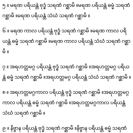
၅ ။ မရဏ ပရိယန္တံ ဗုဒ္ဓံ သရဏံ ဂစ္ဆာမိ ။မရဏ ပရိယန္တံ ဓမ္မံ သရဏံ
ဂစ္ဆာမိ ။မရဏ ပရိယန္တံ သံဃံ သရဏံ ဂစ္ဆာမိ ။
၆ ။ မရဏ ကာလ ပရိယန္တံ ဗုဒ္ဓံ သရဏံ ဂစ္ဆာမိ ။မရဏ ကာလ ပရိ
ယန္တံ ဓမ္မံ သရဏံ ဂစ္ဆာမိ ။မရဏ ကာလ ပရိယန္တံ သံဃံ သရဏံ ဂစ္ဆာ
မိ ။
၇ ။ အရဟတ္တမဂ္ဂ ပရိယန္တံ ဗုဒ္ဓံ သရဏံ ဂစ္ဆာမိ ။အရဟတ္တမဂ္ဂ ပရိယ
န္တံ ဓမ္မံ သရဏံ ဂစ္ဆာမိ ။အရဟတ္တမဂ္ဂ ပရိယန္တံ သံဃံ သရဏံ ဂစ္ဆာမိ ။
၈ ။ အရဟတ္တမဂ္ဂကာလ ပရိယန္တံ ဗုဒ္ဓံ သရဏံ ဂစ္ဆာမိ ။အရဟတ္တမဂ္ဂ
ကာလ ပရိယန္တံ ဓမ္မံ သရဏံ ဂစ္ဆာမိ ။အရဟတ္တမဂ္ဂကာလ ပရိယန္တံ
သံဃံ သရဏံ ဂစ္ဆာမိ ။
၉ ။ နိဗ္ဗာန ပရိယန္တံ ဗုဒ္ဓံ သရဏံ ဂစ္ဆာမိ ။နိဗ္ဗာန ပရိယန္တံ ဓမ္မံ သရဏံ