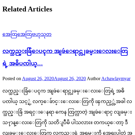
Related Articles
အေထြအေထြဗဟုသုတ
လက္သည္းခြံေပၚက အျဖဴေရာင္လျခမ္းေလးေတြ
ရဲ့ အဓိပၸါယ္…
Posted on
August 26, 2020
August 26, 2020
Author
Achawlaymyar
လက္သည္းခြံေပၚက အျဖဴေရာင္လျခမ္းေလးေတြရဲ့ အဓိ
ပၸါယ္ သင့္ရဲ့ လက္ေခ်ာင္းေလးေတြကို ၾကည့္တဲ့အခါ လ
က္သည္းခြံ အရင္းေနရာ ကေန ထြက္လာတဲ့ အျဖဴေရာင္ လျခမ္း
သ႑ာန္ေလးေတြကို သတိျပဳမိ ပါသလား။ တကယ္ေတာ့ ဒီ
လျခမ္းေလးေတြက လက္သည္းရဲ့ အရမ္းကို အေရးပါတဲ့ အ