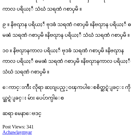
ကာလ ပရိယႏၲံ သံဃံ သရဏံ ဂစာၦမိ ။
၉ ။ နိဗၺာန ပရိယႏၲံ ဗုဒၶံ သရဏံ ဂစာၦမိ ။နိဗၺာန ပရိယႏၲံ ဓ
မၼံ သရဏံ ဂစာၦမိ ။နိဗၺာန ပရိယႏၲံ သံဃံ သရဏံ ဂစာၦမိ ။
၁၀ ။ နိဗၺာနကာလ ပရိယႏၲံ ဗုဒၶံ သရဏံ ဂစာၦမိ ။နိဗၺာန
ကာလ ပရိယႏၲံ ဓမၼံ သရဏံ ဂစာၦမိ ။နိဗၺာနကာလ ပရိယႏၲံ
သံဃံ သရဏံ ဂစာၦမိ ။
ေကာင္းက်ိဴး လိုရာ ဆႏၵျပည့္ဝၾကပါေစစိတ္ဆင္ရဲျခင္း ကို
ယ္ဆင္ရဲျခင္း မ်ား ပေပ်ာက္ပါေစ
ဆရာ မေနာေဗဒင္
Post Views:
341
Achawlaymyar