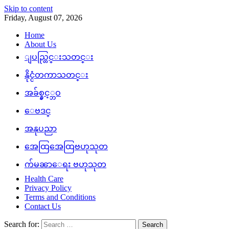
Skip to content
Friday, August 07, 2026
Home
About Us
ျပည္တြင္းသတင္း
နိုင္ငံတကာသတင္း
အခ်စ္နွင့္ဘဝ
ေဗဒင္
အနုပညာ
အေထြအေထြဗဟုသုတ
က်မၼာေရး ဗဟုသုတ
Health Care
Privacy Policy
Terms and Conditions
Contact Us
Search for: