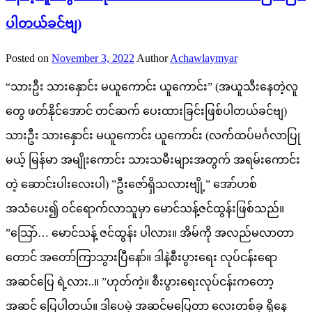
ပါတယ်ခင်ဗျ)
Posted on
November 3, 2022
Author
Achawlaymyar
“သားဦး သားနှောင်း မယူကောင်း ယူကောင်း” (အယူသီးနေတဲ့လူ
တွေ ဖတ်နိုင်အောင် တင်ဆက် ပေးထားခြင်းဖြစ်ပါတယ်ခင်ဗျ)
သားဦး သားနှောင်း မယူကောင်း ယူကောင်း (လက်ထပ်မင်္ဂလာပြု
မယ့် မြန်မာ အမျိုးကောင်း သားသမီးများအတွက် အရမ်းကောင်း
တဲ့ ဆောင်းပါးလေးပါ) ”ဦးဇော်ရှိသလားဗျို့” အော်ဟစ်
အသံပေး၍ ဝင်ရောက်လာသူမှာ မောင်သန့်ဇင်ထွန်းဖြစ်သည်။
”သြော်… မောင်သန့် ဇင်ထွန်း ပါလား။ အိမ်ကို အလည်မလာတာ
တောင် အတော်ကြာသွားပြီနော်။ ဒါနဲ့စီးပွားရေး လုပ်ငန်းရော
အဆင်ပြေ ရဲ့လား..။ ”ဟုတ်ကဲ့။ စီးပွားရေးလုပ်ငန်းကတော့
အဆင် ပြေပါတယ်။ ဒါပေမဲ့ အဆင်မပြေတာ လေးတစ်ခု ရှိနေ