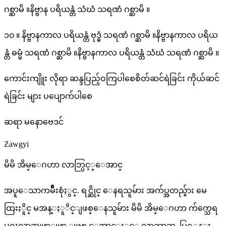
ဂစ္ဆာမိ ။နိဗ္ဗာန ပရိယန္တံ သံဃံ သရဏံ ဂစ္ဆာမိ ။
၁၀ ။ နိဗ္ဗာနကာလ ပရိယန္တံ ဗုဒ္ဓံ သရဏံ ဂစ္ဆာမိ ။နိဗ္ဗာနကာလ ပရိယ
န္တံ ဓမ္မံ သရဏံ ဂစ္ဆာမိ ။နိဗ္ဗာနကာလ ပရိယန္တံ သံဃံ သရဏံ ဂစ္ဆာမိ ။
ကောင်းကျိူး လိုရာ ဆန္ဒပြည့်ဝကြပါစေစိတ်ဆင်ရဲခြင်း ကိုယ်ဆင်
ရဲခြင်း များ ပပျောက်ပါစေ
ဆရာ မနောဗေဒင်
Zawgyi
မိမိ အိမ္ေဂဟာ လာဘ္ပြင့္ေအာင္
အပူေသာကမ်ိဳးစုံႏွင္. ရင္ဆိုင္ ေနရသူမ်ား အက်ပ္အတည္မ်ား မေ
ထြးႏိူင္ မအန္ႏူိင္ျဖစ္ေနသူမ်ား မိမိ အိမ္ေဂဟာ က်က္သေရ
မဂၤလာအျဖာျဖာ ျဖစ္ ေအာင္ႏွင့္ လာဘ္လာဘ. ပြင့္လန္း