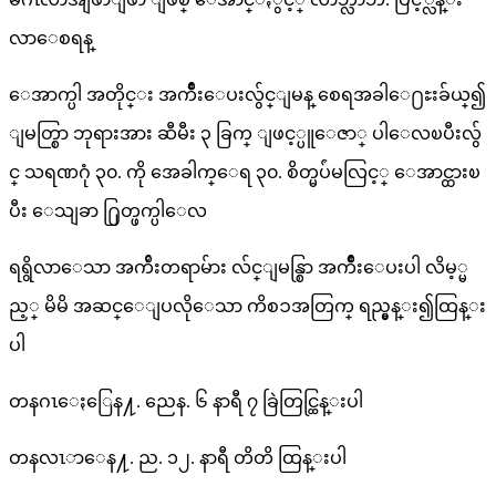
လာေစရန္
ေအာက္ပါ အတိုင္း အက်ိဳးေပးလွ်င္ျမန္ စေရအခါေ႐ႊးခ်ယ္၍
ျမတ္စြာ ဘုရားအား ဆီမီး ၃ ခြက္ ျဖင့္ပူေဇာ္ ပါေလၿပီးလွ်
င္ သရဏဂုံ ၃၀. ကို အေခါက္ေရ ၃၀. စိတ္မပ်ံမလြင့္ ေအာင္ထားၿ
ပီး ေသျခာ ႐ြတ္ဖက္ပါေလ
ရရွိလာေသာ အက်ိဴးတရာမ်ား လ်င္ျမန္စြာ အက်ိဳးေပးပါ လိမ့္မ
ည့္ မိမိ အဆင္ေျပလိုေသာ ကိစၥအတြက္ ရည္မွန္း၍ထြန္း
ပါ
တနဂၤေႏြေန႔. ညေန. ၆ နာရီ ၇ ခြဲတြင္ထြန္းပါ
တနလၤာေန႔. ည. ၁၂. နာရီ တိတိ ထြန္းပါ