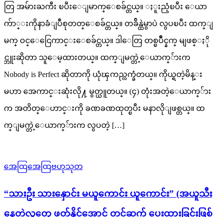
တြ အမ်ားႀကီး ၿပီးေျမာက္ေစခ်င္တယ္။ ႏူးညံ့ၿပီး ေယာ
က်ာ္းကိုနာခံျပဳစုတတ္ေစခ်င္တယ္။ တခ်ိန္ထဲမွာပဲ လွပၿပီး ထက္ျ
မက္ ဝင္ေငြေကာင္းေစခ်င္တယ္။ ဒါေတြ တစ္ၿပိဳင္နက္ မျဖစ္ႏို
င္ဘူးဆိုတာ သူေမ့ထားတယ္။ ထက္ျမက္တဲ့ေယာက္်ားက
Nobody is Perfect ဆိုတာကို ယုံၾကည္လက္ခံတယ္။ ကိုယ္ရတဲ့မိန္း
မဟာ အေကာင္းဆုံးလို႔ မွတ္ယူတယ္။ (၄) တုံးအတဲ့ေယာက္်ား
က အတိတ္ေဟာင္းကို ခဏခဏထုတ္ၿပီး မနာလိုျဖစ္တယ္။ ထ
က္ျမက္တဲ့ေယာက္်ားက လွပတဲ့ […]
အေထြအေထြဗဟုသုတ
“သားဦး သားနှောင်း မယူကောင်း ယူကောင်း” (အယူသီး
နေတဲ့လူတွေ ဖတ်နိုင်အောင် တင်ဆက် ပေးထားခြင်းဖြစ်