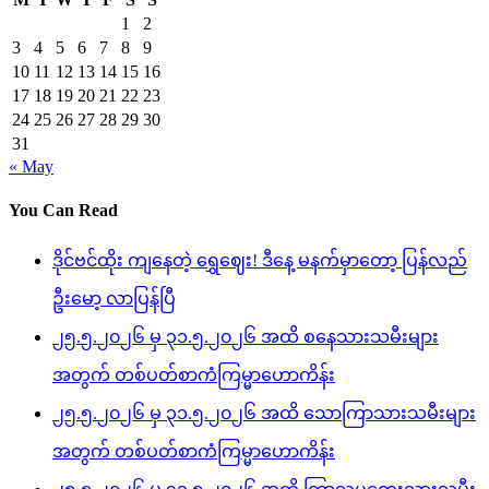
1
2
3
4
5
6
7
8
9
10
11
12
13
14
15
16
17
18
19
20
21
22
23
24
25
26
27
28
29
30
31
« May
You Can Read
ဒိုင်ဗင်ထိုး ကျနေတဲ့ ရွှေဈေး! ဒီနေ့ မနက်မှာတော့ ပြန်လည်
ဦးမော့ လာပြန်ပြီ
၂၅.၅.၂၀၂၆ မှ ၃၁.၅.၂၀၂၆ အထိ စနေသားသမီးများ
အတွက် တစ်ပတ်စာကံကြမ္မာဟောကိန်း
၂၅.၅.၂၀၂၆ မှ ၃၁.၅.၂၀၂၆ အထိ သောကြာသားသမီးများ
အတွက် တစ်ပတ်စာကံကြမ္မာဟောကိန်း