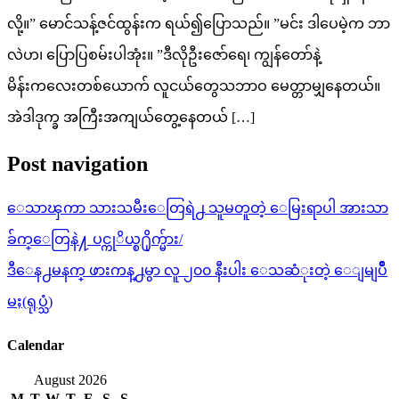
လို့။” မောင်သန့်ဇင်ထွန်းက ရယ်၍ပြောသည်။ ”မင်း ဒါပေမဲ့က ဘာ
လဲဟ၊ ပြောပြစမ်းပါအုံး။ ”ဒီလိုဦးဇော်ရေ၊ ကျွန်တော်နဲ့
မိန်းကလေးတစ်ယောက် လူငယ်တွေသဘာဝ မေတ္တာမျှနေတယ်။
အဲဒါဒုက္ခ အကြီးအကျယ်တွေ့နေတယ် […]
Post navigation
ေသာၾကာ သားသမီးေတြရဲ႕ သူမတူတဲ့ ေမြးရာပါ အားသာ
ခ်က္ေတြနဲ႔ ပင္ကုိယ္စ႐ိုက္မ်ား/
ဒီေန႕မနက္ ဖားကန္႕မွာ လူ ၂၀၀ နီးပါး ေသဆံုးတဲ့ ေျမျပိဳ
မႈ(ရုပ္သံ)
Calendar
August 2026
M
T
W
T
F
S
S