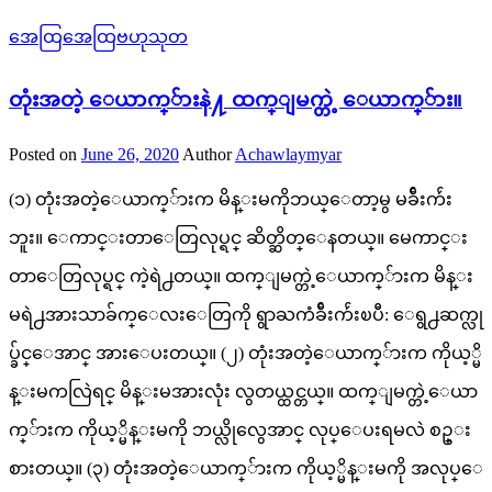
အေထြအေထြဗဟုသုတ
တုံးအတဲ့ ေယာက္်ားနဲ႔ ထက္ျမက္တဲ့ ေယာက္်ား။
Posted on
June 26, 2020
Author
Achawlaymyar
(၁) တုံးအတဲ့ေယာက္်ားက မိန္းမကိုဘယ္ေတာ့မွ မခ်ီးက်ဴး
ဘူး။ ေကာင္းတာေတြလုပ္ရင္ ဆိတ္ဆိတ္ေနတယ္။ မေကာင္း
တာေတြလုပ္ရင္ ကဲ့ရဲ႕တယ္။ ထက္ျမက္တဲ့ေယာက္်ားက မိန္း
မရဲ႕အားသာခ်က္ေလးေတြကို ရွာႀကံခ်ီးက်ဴးၿပီ: ေရွ႕ဆက္လု
ပ္ခ်င္ေအာင္ အားေပးတယ္။ (၂) တုံးအတဲ့ေယာက္်ားက ကိုယ့္မိ
န္းမကလြဲရင္ မိန္းမအားလုံး လွတယ္ထင္တယ္။ ထက္ျမက္တဲ့ေယာ
က္်ားက ကိုယ့္မိန္းမကို ဘယ္လိုလွေအာင္ လုပ္ေပးရမလဲ စဥ္း
စားတယ္။ (၃) တုံးအတဲ့ေယာက္်ားက ကိုယ့္မိန္းမကို အလုပ္ေ