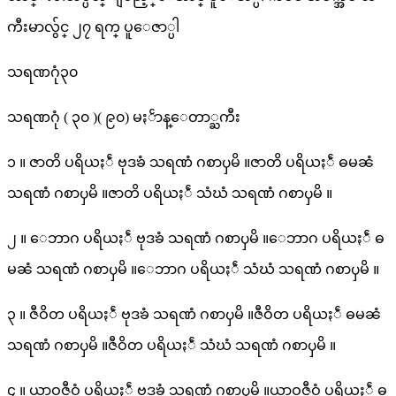
ကီးမာလွ်င္ ၂၇ ရက္ ပူေဇာ္ပါ
သရဏဂုံ၃၀
သရဏဂုံ ( ၃၀ )( ၉၀) မႏၲာန္ေတာ္ႀကီး
၁ ။ ဇာတိ ပရိယႏၲံ ဗုဒၶံ သရဏံ ဂစာၦမိ ။ဇာတိ ပရိယႏၲံ ဓမၼံ
သရဏံ ဂစာၦမိ ။ဇာတိ ပရိယႏၲံ သံဃံ သရဏံ ဂစာၦမိ ။
၂ ။ ေဘာဂ ပရိယႏၲံ ဗုဒၶံ သရဏံ ဂစာၦမိ ။ေဘာဂ ပရိယႏၲံ ဓ
မၼံ သရဏံ ဂစာၦမိ ။ေဘာဂ ပရိယႏၲံ သံဃံ သရဏံ ဂစာၦမိ ။
၃ ။ ဇီဝိတ ပရိယႏၲံ ဗုဒၶံ သရဏံ ဂစာၦမိ ။ဇီဝိတ ပရိယႏၲံ ဓမၼံ
သရဏံ ဂစာၦမိ ။ဇီဝိတ ပရိယႏၲံ သံဃံ သရဏံ ဂစာၦမိ ။
၄ ။ ယာဝဇီဝံ ပရိယႏၲံ ဗုဒၶံ သရဏံ ဂစာၦမိ ။ယာဝဇီဝံ ပရိယႏၲံ ဓ