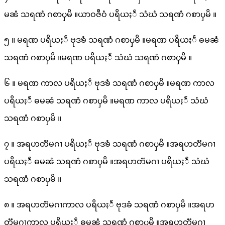
မၼံ သရဏံ ဂစာၦမိ ။ယာဝဇီဝံ ပရိယႏၲံ သံဃံ သရဏံ ဂစာၦမိ ။
၅ ။ မရဏ ပရိယႏၲံ ဗုဒၶံ သရဏံ ဂစာၦမိ ။မရဏ ပရိယႏၲံ ဓမၼံ
သရဏံ ဂစာၦမိ ။မရဏ ပရိယႏၲံ သံဃံ သရဏံ ဂစာၦမိ ။
၆ ။ မရဏ ကာလ ပရိယႏၲံ ဗုဒၶံ သရဏံ ဂစာၦမိ ။မရဏ ကာလ
ပရိယႏၲံ ဓမၼံ သရဏံ ဂစာၦမိ ။မရဏ ကာလ ပရိယႏၲံ သံဃံ
သရဏံ ဂစာၦမိ ။
၇ ။ အရဟတၱမဂၢ ပရိယႏၲံ ဗုဒၶံ သရဏံ ဂစာၦမိ ။အရဟတၱမဂၢ
ပရိယႏၲံ ဓမၼံ သရဏံ ဂစာၦမိ ။အရဟတၱမဂၢ ပရိယႏၲံ သံဃံ
သရဏံ ဂစာၦမိ ။
၈ ။ အရဟတၱမဂၢကာလ ပရိယႏၲံ ဗုဒၶံ သရဏံ ဂစာၦမိ ။အရဟ
တၱမဂၢကာလ ပရိယႏၲံ ဓမၼံ သရဏံ ဂစာၦမိ ။အရဟတၱမဂၢ