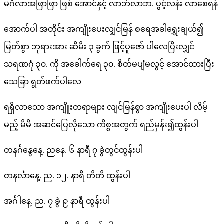
မင်္ဂလာအဖြာဖြာ ဖြစ် အောင်နှင့် လာဘ်လာဘ. ပွင့်လန်း လာစေရန်
အောက်ပါ အတိုင်း အကျိုးပေးလျှင်မြန် စရေအခါရွှေးချယ်၍
မြတ်စွာ ဘုရားအား ဆီမီး ၃ ခွက် ဖြင့်ပူဇော် ပါလေပြီးလျှင်
သရဏဂုံ ၃၀. ကို အခေါက်ရေ ၃၀. စိတ်မပျံမလွင့် အောင်ထားပြီး
သေခြာ ရွတ်ဖက်ပါလေ
ရရှိလာသော အကျိူးတရာများ လျင်မြန်စွာ အကျိုးပေးပါ လိမ့်
မည့် မိမိ အဆင်ပြေလိုသော ကိစ္စအတွက် ရည်မှန်း၍ထွန်းပါ
တနင်္ဂနွေနေ့. ညနေ. ၆ နာရီ ၇ ခွဲတွင်ထွန်းပါ
တနင်္လာနေ့. ည. ၁၂. နာရီ တိတိ ထွန်းပါ
အင်္ဂါနေ့. ည. ၇ ခွဲ ၉ နာရီ ထွန်းပါ