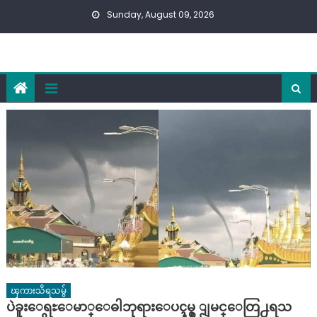
Skip
Sunday, August 09, 2026
to
content
ၾကားသိရသမွ်
ပဲခူးေရႊေမာ္ေဓါဘုရားေပၚမွ ျမင္ေတြ႕ရသ