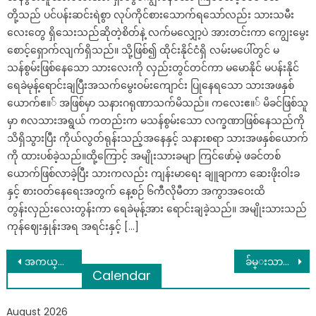
တို့သည် ပင်ပန်းဆင်းရဲစွာ လုပ်ကိုင်စားသောက်ရသော်လည်း သားသမီး
လေးတွေ ရှိသေးသည်ဆိုတဲ့စိတ်နဲ့ လက်မလျှော့ပဲ အားတင်းကာ ကျွေးမွေး
စောင့်ရှောက်လျက်ရှိသည်။ သို့ဖြစ်၍ ထိုင်းနိုင်ငံရှိ လမ်းမပေါ်တွင် မ
သန်စွမ်းဖြစ်နေသော သားလေးကို လှည်းတွင်တင်ကာ မမောနိုင် မပန်းနိုင်
ရေခဲမုန့်ရောင်းချပြီးအသက်မွေးဝမ်းကျောင်း ပြုနေရသော သားအဖနှစ်
ယောက်ဧ။် အဖြစ်မှာ သနားဂရုဏာသက်မိသည်။ ကလေးဧ။် မိခင်ဖြစ်သူ
မှာ ၈လသားအရွယ် ကတည်းက မသန်စွမ်းသော လက္ခဏာဖြစ်နေသည်ကို
သိရှိသွားပြီး ကိုယ်လွတ်ရုန်းသည့်အနေနှင့် သနားစရာ သားအဖနှစ်ယောက်
ကို ထားပစ်ခဲ့သည်။ထို့ကြောင့် အမျိုးသားခမျာ ကြင်ဖော်မဲ့ ဖခင်တစ်
ယောက်ဖြစ်လာခဲ့ပြီး သားကလည်း ကျန်းမာရေး ချူချာကာ ဆေးဖိုးဝါးခ
နှင့် စားဝတ်နေရေးအတွက် နေ့စဉ် ၆ကီလိုမီတာ အကွာအဝေးထိ
တွန်းလှည်းလေးတွန်းကာ ရေခဲမုန့်အား ရောင်းချခဲ့သည်။ အမျိုးသားသည်
ကုန်ဈေးနှုန်းအရ အရင်းနှင့် […]
Post
အကယ္၍ ကြၽန္မေယာက္်ားသာ အငယ္အေႏွာင္း ေတြ႕ေနခဲ့ရင္….
ခ်မ္းသာတဲ့လူကိုလက္ထပ္ဖို႕ၾကိဳးစားေနတဲ့မိန္းမတစ္ေယာက္ကို ပညာသားပါပါစာျပန္ခဲ့တဲ့သူေဌးတစ္ဦး
Calendar
navigation
August 2026