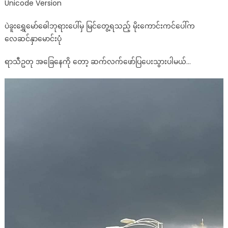
Unicode Version
ပဲခူးရွှေမော်ဓေါဘုရားပေါ်မှ မြင်တွေ့ရသည့် မိုးကောင်းကင်ပေါ်က
လေဆင်နှာမောင်းပုံ
ရာသီဥတု အခြေနေကို တော့ ဆက်လက်ဖော်ပြပေးသွားပါမယ်…