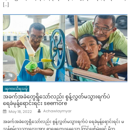
[…]
ၾကားသိရသမွ်
အခက်အခဲတွေရှိသော်လည်း စွန့်လွှတ်မသွားရက်ပဲ
ရေခဲမုန့်ရောင်းရင်း seemore
Author
Posted
Achawlaymyar
May 18, 2022
on
အခက်အခဲတွေရှိသော်လည်း စွန့်လွှတ်မသွားရက်ပဲ ရေခဲမုန့်ရောင်းရင်း မ
သန်စွမ်းသူသားလေးအား ရှာဖွေကျွေးနေသော ကြင်ဖော်မဲ့ဖခင် မိဘ