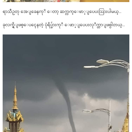
က
ရာသီဥတု အေျခေနကုိ ေတာ့ ဆက္လက္ေဖာ္ျပေပးသြားပါမယ္…
င္ေ
ပၚက
ခုလက္ရွိျဖစ္ေပၚေနတဲ့ ပုံရိပ္မ်ားကုိ ေဖာ္ျပေပးလုိက္တာျဖစ္ပါတယ္…
ပုံ
ရိ
ပ္
မ်ား