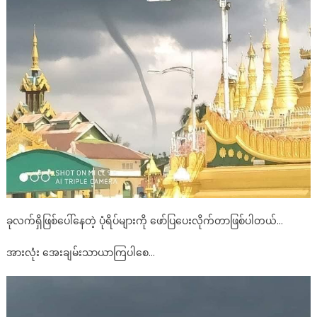
ခုလက်ရှိဖြစ်ပေါ်နေတဲ့ ပုံရိပ်များကို ဖော်ပြပေးလိုက်တာဖြစ်ပါတယ်…
အားလုံး အေးချမ်းသာယာကြပါစေ…