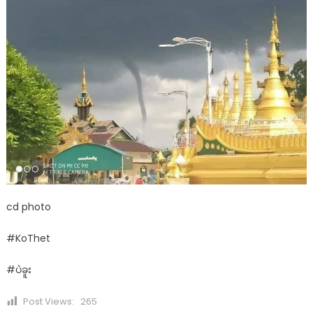
cd photo
#KoThet
#ပဲခူး
Post Views:
265