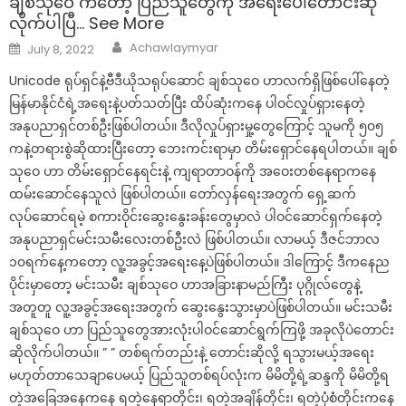
ချစ်သုဝေ ကတော့ ပြည်သူတွေကို အရေးပေါ်တောင်းဆို
လိုက်ပါပြီ… See More
Author
Posted
Achawlaymyar
July 8, 2022
on
Unicode ရုပ်ရှင်နဲ့ဗီဒီယိုသရုပ်ဆောင် ချစ်သုဝေ ဟာလက်ရှိဖြစ်ပေါ်နေတဲ့
မြန်မာနိုင်ငံရဲ့အရေးနဲ့ပတ်သတ်ပြီး ထိပ်ဆုံးကနေ ပါဝင်လှုပ်ရှားနေတဲ့
အနုပညာရှင်တစ်ဦးဖြစ်ပါတယ်။ ဒီလိုလှုပ်ရှားမှု့တွေကြောင့် သူမကို ၅၀၅
ကနဲ့တရားစွဲဆိုထားပြီးတော့ ဘေးကင်းရာမှာ တိမ်းရှောင်နေရပါတယ်။ ချစ်
သုဝေ ဟာ တိမ်းရှောင်နေရင်းနဲ့ ကျရာတာဝန်ကို အဝေးတစ်နေရာကနေ
ထမ်းဆောင်နေသူလဲ ဖြစ်ပါတယ်။ တော်လှန်ရေးအတွက် ရှေ့ဆက်
လုပ်ဆောင်ရမဲ့ စကားဝိုင်းဆွေးနွေးခန်းတွေမှာလဲ ပါဝင်ဆောင်ရှက်နေတဲ့
အနုပညာရှင်မင်းသမီးလေးတစ်ဦးလဲ ဖြစ်ပါတယ်။ လာမယ့် ဒီဇင်ဘာလ
၁၀ရက်နေ့ကတော့ လူ့အခွင့်အရေးနေ့ပဲဖြစ်ပါတယ်။ ဒါကြောင့် ဒီကနေည
ပိုင်းမှာတော့ မင်းသမီး ချစ်သုဝေ ဟာအခြားနာမည်ကြီး ပုဂ္ဂိုလ်တွေနဲ့
အတူတူ လူ့အခွင့်အရေးအတွက် ဆွေးနွေးသွားမှာပဲဖြစ်ပါတယ်။ မင်းသမီး
ချစ်သုဝေ ဟာ ပြည်သူတွေအားလုံးပါဝင်ဆောင်ရွက်ကြဖို့ အခုလိုပဲတောင်း
ဆိုလိုက်ပါတယ်။ ” ” တစ်ရက်တည်းနဲ့ တောင်းဆိုလို့ ရသွားမယ့်အရေး
မဟုတ်တာသေချာပေမယ့် ပြည်သူတစ်ရပ်လုံးက မိမိတို့ရဲ့ဆန္ဒကို မိမိတို့ရ
တဲ့အခြေအနေကနေ ရတဲ့နေရာတိုင်း၊ ရတဲ့အချိန်တိုင်း၊ ရတဲ့ပုံစံတိုင်းကနေ