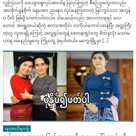
လှူကြသလို ဝေယျာဝစ္စလုပ်အားဒါန ပြလုပ်ကြတဲ့ စီစဉ်သူတွေကလည်း
အားစိုက်ခွန်စိုက် နေ့မအား ညမနား လုပ်နေကြတာတဲ့ မြင်ကွင်းဟာ အလွန်
ပဲ ပီတိ ဖြစ်ဖို့ ကောင်းပါတယ်။ ဒါပေမယ့်လည်း အလကားရရင် လေ
တောင် အဝရှူတယ်ဆိုတဲ့ စကားအတိုင်း တကိုယ်ကောင်းဆန်ပြီး အတ္တကြီး
တဲ့လူ လူတချို့ကြောင့် အလှူရှင်တွေနဲ့ စေတနာရှင်တွေ စိတ်နှလုံး မသာမ
ယာနဲ့ ဝမ်းနည်းမှုတွေ ကြုံတွေ့ ခဲ့ရပါတယ်။ မကွေးမြို့မှာ […]
ၾကားသိရသမွ်