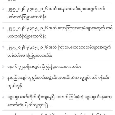
၂၅.၅.၂၀၂၆ မှ ၃၁.၅.၂၀၂၆ အထိ စနေသားသမီးများအတွက် တစ်
ပတ်စာကံကြမ္မာဟောကိန်း
၂၅.၅.၂၀၂၆ မှ ၃၁.၅.၂၀၂၆ အထိ သောကြာသားသမီးများအတွက် တစ်
ပတ်စာကံကြမ္မာဟောကိန်း
၂၅.၅.၂၀၂၆ မှ ၃၁.၅.၂၀၂၆ အထိ ကြာသပတေးသားသမီးများအတွက်
တစ်ပတ်စာကံကြမ္မာဟောကိန်း
နောက် ၇၂နာရီအတွင်း မိုးရြာနိုင္ေသာေဒသမ်ား
နာမည်ကျော် လူရွှင်တော်အဖွဲ့ သီးလေးသီးထဲက လူရွှင်တော် ပန်းသီး
ကွယ်လွန်
ရွှေဈေး ဆက်တိုက်ထိုးကျနေပြီ! အတက်ကြမ်းခဲ့တဲ့ ရွှေဈေး ဒီနေ့တော့
ဇောက်ထိုး ပြုတ်ကျသွားပြီ ….