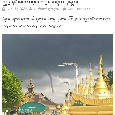
ည့္ မုိးေကာင္းကင္ေပၚက ပုံရိပ္မ်ား
Posted
Author
on
July 12, 2020
Achawlaymyar
Comments Off
on
ပဲ
ပဲခူးေရႊေမာ္ေဓါဘုရားေပၚမွ ျမင္ေတြ႕ရသည့္ မုိးေကာင္း
ခူးေ
ကင္ေပၚက ေလဆင္ႏွာေမာင္းပုံ
ရႊေ
မာ္ေ
ဓါ
ဘု
ရားေ
ပၚ
မွ
ျ
မ
င္ေ
တြ႕ရ
သ
ည့္
မုိးေ
ကာ
င္း