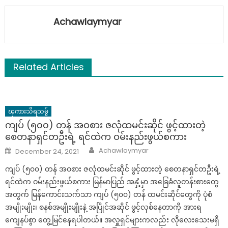
Achawlaymyar
Related Articles
ၾကားသိရသမွ်
ကျပ် (၅၀၀) တန် အဝစား ဇလုံထမင်းဆိုင် ဖွင့်ထားတဲ့
စေတနာရှင်တဦးရဲ့ ရင်ထဲက ဝမ်းနည်းဖွယ်စကား
Author
Posted
Achawlaymyar
December 24, 2021
on
ကျပ် (၅၀၀) တန် အဝစား ဇလုံထမင်းဆိုင် ဖွင့်ထားတဲ့ စေတနာရှင်တဦးရဲ့
ရင်ထဲက ဝမ်းနည်းဖွယ်စကား မြန်မာပြည် အနှံ့မှာ အခြေခံလူတန်းစားတွေ
အတွက် မြန်ကောင်းသက်သာ ကျပ် (၅၀၀) တန် ထမင်းဆိုင်တွေကို ပုံစံ
အမျိုးမျိုး၊ စနစ်အမျိုးမျိုးနဲ့ အပြိုင်အဆိုင် ဖွင့်လှစ်နေတာကို အားရ
ကျေနပ်စွာ တွေ့မြင်နေရပါတယ်။ အလှူရှင်များကလည်း လိုလေးသေးမရှိ