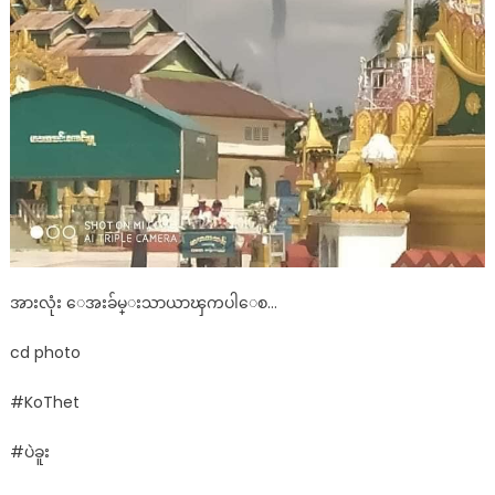
အားလုံး ေအးခ်မ္းသာယာၾကပါေစ…
cd photo
#KoThet
#ပဲခူး