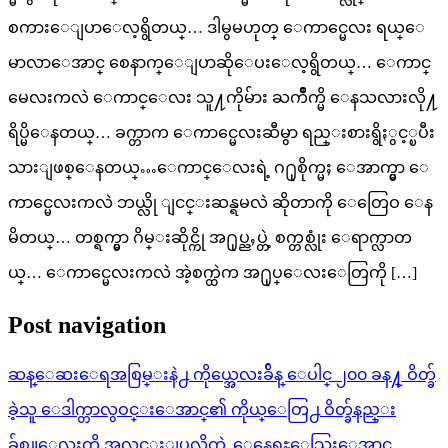
စကားေျပာေလ့ရွိတယ္… ဒါမွမဟုတ္ ေကာင္မေလး ရယ္ေ
မာလာေအာင္ စေနာက္ေျပာဆိုေပးေလ့ရွိတယ္… ေကာင္
မေလးကလဲ ေကာင္ေလး သူ႔ကိုမ်ား ႀကိဳက္မိ ေနသလားလို႔
ရိပ္မိေနတယ္… ခက္တာက ေကာင္မေလးဆီမွာ ရည္းစားရွိႏွင့္ၿပီး
သားျဖစ္ေနတယ္…ေကာင္ေလးရဲ့ ဂ႐ုစိုက္မႈ ေအာက္မွာ ေ
ကာင္မေလးကလဲ ဘယ္လို ျငင္းဆန္ရမလဲ ဆိုတာကို ေတြေဝ ေန
မိတယ္… တစ္ရက္မွာ ဂိမ္းဆိုင္ကို အ႐ုပ္ညႇပ္တဲ့ စက္တစ္လုံး ေရာက္လာတ
ယ္… ေကာင္မေလးကလဲ အဲ့စက္ထဲက အ႐ုပ္ေလးေတြကို […]
Post navigation
ဆန္ေဆးေရအစြမ္းနဲ႕ ကိုယ္အေလးခ်ိန္ ေပါင္ ၂၀၀ ခန႔္ ဝိတ္ခ်
ခဲ့သူ ေဒါက္တာလွဝင္းေအာင္၏ ကိုယ္ေတြ႕ ဝိတ္ခ်နည္း
ခ်စ္သူေလးကို အလင္းျပလိုက္တဲ့ ေနေရႊေသြးေအာင္