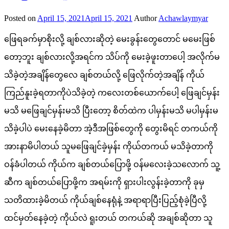
Posted on
April 15, 2021
April 15, 2021
Author
Achawlaymyar
ဖြေရခက်မှာစိုးလို့ ချစ်လားဆိုတဲ့ မေးခွန်းတွေတောင် မမေးဖြစ်
တော့ဘူး ချစ်လားလို့အရင်က သိပ်ကို မေးခဲ့ဖူးတာပေါ့ အလိုက်မ
သိခဲ့တဲ့အချိန်တွေလေ ချစ်တယ်လို့ ဖြေလိုက်တဲ့အချိန် ကိုယ်
ကြည်နူးခဲ့ရတာကိုပဲသိခဲ့တဲ့ ကလေးတစ်ယောက်ပေါ့ ဖြေချင်မှန်း
မသိ မဖြေချင်မှန်းမသိ ပြီးတော့ စိတ်ထဲက ပါမှန်းမသိ မပါမှန်းမ
သိခဲ့ပါပဲ မေးနေခဲ့မိတာ အဲ့ဒီအဖြစ်တွေကို တွေးမိရင် တကယ်ကို
အားနာမိပါတယ် သူမဖြေချင်ခဲ့မှန်း ကိုယ်တကယ် မသိခဲ့တာကို
ဝန်ခံပါတယ် ကိုယ်က ချစ်တယ်ပြောဖို့ ဝန်မလေးခဲ့သလောက် သူ့
ဆီက ချစ်တယ်ပြောဖို့က အရမ်းကို ရှားပါးလွန်းခဲ့တာကို ခုမှ
သတိထားခဲ့မိတယ် ကိုယ်ချစ်နေရုံနဲ့ အရာရာပြီးပြည့်စုံခဲ့ပြီလို့
ထင်မှတ်နေခဲ့တဲ့ ကိုယ်လဲ ရူးတယ် တကယ်ဆို အချစ်ဆိုတာ သူ