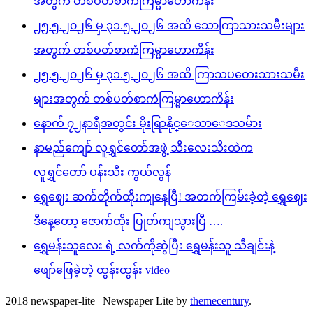
အတွက် တစ်ပတ်စာကံကြမ္မာဟောကိန်း
၂၅.၅.၂၀၂၆ မှ ၃၁.၅.၂၀၂၆ အထိ သောကြာသားသမီးများ
အတွက် တစ်ပတ်စာကံကြမ္မာဟောကိန်း
၂၅.၅.၂၀၂၆ မှ ၃၁.၅.၂၀၂၆ အထိ ကြာသပတေးသားသမီး
များအတွက် တစ်ပတ်စာကံကြမ္မာဟောကိန်း
နောက် ၇၂နာရီအတွင်း မိုးရြာနိုင္ေသာေဒသမ်ား
နာမည်ကျော် လူရွှင်တော်အဖွဲ့ သီးလေးသီးထဲက
လူရွှင်တော် ပန်းသီး ကွယ်လွန်
ရွှေဈေး ဆက်တိုက်ထိုးကျနေပြီ! အတက်ကြမ်းခဲ့တဲ့ ရွှေဈေး
ဒီနေ့တော့ ဇောက်ထိုး ပြုတ်ကျသွားပြီ ….
ရွှေမန်းသူလေး ရဲ့ လက်ကိုဆွဲပြီး ရွှေမန်းသူ သီချင်းနဲ့
ဖျော်ဖြေခဲ့တဲ့ ထွန်းထွန်း video
2018 newspaper-lite
|
Newspaper Lite by
themecentury
.