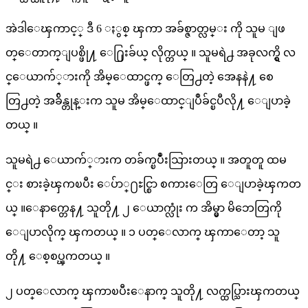
အဲဒါေၾကာင့္ ဒီ 6 ႏွစ္ ၾကာ အခ်စ္ဇာတ္လမ္း ကို သူမ ျဖ
တ္ေတာက္ျပစ္ဖို႔ ေ႐ြးခ်ယ္ လိုက္တယ္ ။ သူမရဲ႕ အခုလက္ရွိ လ
င္ေယာက်္ားကို အိမ္ေထာင္ဖက္ ေတြ႕တဲ့ အေနနဲ႔ စေ
တြ႕တဲ့ အခ်ိန္တုန္းက သူမ အိမ္ေထာင္ျပဳခ်င္ၿပီလို႔ ေျပာခဲ့
တယ္ ။
သူမရဲ႕ ေယာက်္ားက တခ်က္ၿပဳံးသြားတယ္ ။ အတူတူ ထမ
င္း စားခဲ့ၾကၿပီး ေပ်ာ္႐ႊင္စြာ စကားေတြ ေျပာခဲ့ၾကတ
ယ္ ။ေနာက္တေန႔ သူတို႔ ၂ ေယာက္လုံး က အိမ္မွာ မိဘေတြကို
ေျပာလိုက္ ၾကတယ္ ။ ၁ ပတ္ေလာက္ ၾကာေတာ့ သူ
တို႔ ေစ့စပ္ၾကတယ္ ။
၂ ပတ္ေလာက္ ၾကာၿပီးေနာက္ သူတို႔ လက္ထပ္သြားၾကတယ္