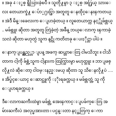
။ အခု 4 ႏွစ္ ရွိသြားခဲ့ၿပီ ။ သူတို႔မွာ ၃ ႏွစ္ အ႐ြယ္ သားေ
လး တေယာက္နဲ႔ ေပ်ာ္႐ႊင္စြာ အတူတူ ေနထိုင္ေနၾကတယ္
။ အဲဒီ မိန္းခေလးက ေျပာခဲ့တယ္ ။ လူတေယာက္က နင့္ကိုခ်စ္တယ္
.. မခ်စ္ဘူး ဆိုတာ အတူတူ တြဲခဲ့တဲ့ အခ်ိန္ ဘယ္ေလာက္ ၾကာခဲ့
သလဲ ဆိုတာ မဟုတ္ပဲ သူက နင္ကို ကတိတခု ေပးႏိုင္တာ ပါပဲ ။
ေနာက္ျပန္လွည့္တာ ျပန္ အဖက္ ဆယ္တာေတြ ငါမသိဘူး ။ ငါသိ
တာက ငါ့ကို ခ်စ္တဲ့သူက ငါ့နားက ထြက္သြားမွာ မဟုတ္ဘူး ။ ဘာျဖစ္
လို႔လဲ ဆိုေတာ့ ငါဝမ္းနည္းမယ္ ဆိုတာ သူ သိေနလို႔ပဲ ….
။ အိပ္ခ်င္ေယာင္ ေဆာင္သူကို ႏိုးရခက္တယ္ ။ မခ်စ္တတ္တဲ့ သူ ကို
ေျပာရခက္တယ္ ။
ဒီေလာကႀကီးထဲမွာ မခ်စ္တဲ့ အေၾကာင္းျပခ်က္ေတြ အ
မ်ားႀကီးပဲ အလုပ္မအားတာ ၊ ပင္ပန္းတာ နင့္အတြက္ ေကာ