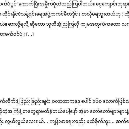
်” လက်ပံပွင်”ကောက်ပြီးအမှိုက်ပုံထဲထည်ကြပါတယ်။ ငွေကျောင်းဘုရ
းနိုင်ငံသန့်ရှင်းရေအဖွဲ့ကကင်မိတ်ဒိုင် ( စာလိုမရဘူးတယ်ဟု ) 
ါတယ်။ စားလို့ရလို့ ဆိုတော သူတိုအံ့သြကြလို ကျမအတွက်ကတော လ
ဖက်ဝင်ပုံ ( […]
ာက်လိုက်နဲ့ ဖြည်းဖြည်းချင်း ဝလာတာကနေ ပေါင် ၁၆၀ လောက်ဖြစ်လ
့အကြံနဲ့ စာတွေရှာဖတ်ခဲ့တယ်ပေါ့နော် အဲ့မှာ တော်တော်များများနဲ့ အဆ
လွယ်လွယ်လေးရယ်… ကျန်းမာရေးလည်း မထိခိုက်ဘူး… ဆက်ပြောပြမ