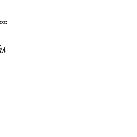
ပတာ
ု႔