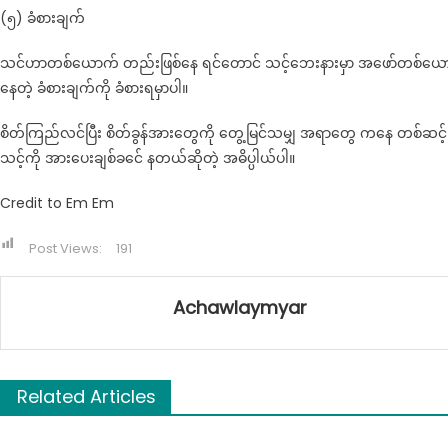
(၅) ခံစားချက်
သင်ဟာတစ်ယောက် တည်းဖြစ်နေ ရင်တောင် သင့်ဘေးနားမှာ အဖော်တစ်ယောက်လော
နေတဲ့ ခံစားချက်ကို ခံစားရမှာပါ။
စိတ်ကြည်လင်ပြီး စိတ်ခွန်အားတွေကို တွေ့မြင်သမျှ အရာတွေ ကနေ တစ်ဆင့်
သင့်ကို အားပေးချစ်ခင်ေ နတယ်ဆိုတဲ့ အဓိပ္ပါယ်ပါ။
Credit to Em Em
Post Views:
191
Achawlaymyar
Related Articles