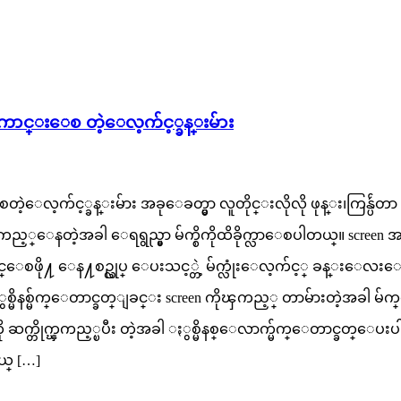
ားေကာင္းေစ တဲ့ေလ့က်င့္ခန္းမ်ား
ဲ့ေလ့က်င့္ခန္းမ်ား အခုေခတ္မွာ လူတိုင္းလိုလို ဖုန္း၊ကြန္ပ်ဴတ
တဲ့အခါ ေရရွည္မွာ မ်က္စိကိုထိခိုက္လာေစပါတယ္။ screen အ
ေစဖို႔ ေန႔စဥ္လုပ္ ေပးသင့္တဲ့ မ်က္လုံးေလ့က်င့္ ခန္းေလးေတ
ွစ္မိနစ္မ်က္ေတာင္ခတ္ျခင္း screen ကိုၾကည့္ တာမ်ားတဲ့အခါ မ
ု ဆက္တိုက္ၾကည့္ၿပီး တဲ့အခါ ႏွစ္မိနစ္ေလာက္မ်က္ေတာင္ခတ္ေပ
ယ္ […]