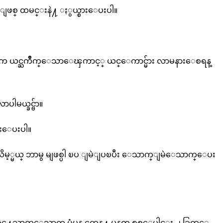
ျဖစ္ျဖစ္ ထမင္းနဲ႔ ႏွယ္စားေပးပါ။
ပါ အနံ့က ယင္ႀကိဳက္ေသာေၾကာင့္ ယင္ေကာင္မ်ား လာမနားေစရန္
ါမယ္ခင္ဗ်ာ။
ားေပးပါ။
ာပါလိမ့္မယ္ ဘာမွ မျဖစ္ပါ ၿပ ျမဲျပၿပီး ေသာက္ျမဲေသာက္ေပး
ေသာက္ေသာက္ ပုံမွန္ တေန႔ မနက္ည စုစုေပါင္း ၂ ခြက္ေ