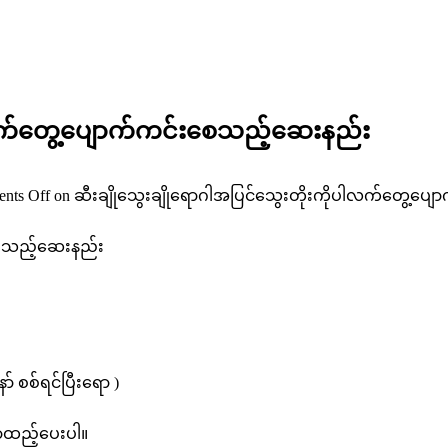
ပါလက်တွေ့ပျောက်ကင်းစေသည့်ဆေးနည်း
nts Off
on ဆီးချိုသွေးချိုရောဂါအပြင်သွေးတိုးကိုပါလက်တွေ့ပ
စေသည့်ဆေးနည်း
ာ် စစ်ရင်ပြီးရော )
 ရောထည့်ပေးပါ။