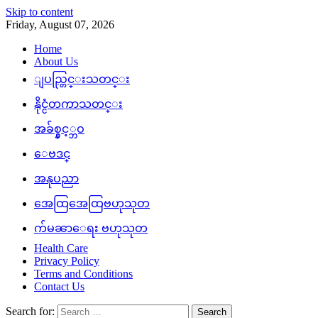
Skip to content
Friday, August 07, 2026
Home
About Us
ျပည္တြင္းသတင္း
နိုင္ငံတကာသတင္း
အခ်စ္နွင့္ဘဝ
ေဗဒင္
အနုပညာ
အေထြအေထြဗဟုသုတ
က်မၼာေရး ဗဟုသုတ
Health Care
Privacy Policy
Terms and Conditions
Contact Us
Search for: