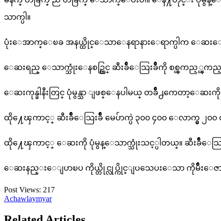
သာက္ပါ။
ပုံးေအာက္ေၿခ အနယ္ထိုင္ေသာေနရာနားေရာက္ပါက ေဆးေသာက္ရန
ေဆးရည္ ေသာက္သုံးေနစဥ္တြင္ ဆီးခ်ိဳေသြးခ်ိဳကို စစ္ၾကည့္ၾက
ေဆးကုန္ခါနီးတြင္ ပုံမွန္သာ ျဖစ္ေနပါမယ္ တခ်ိဳ႕ကေတာ့ေဆးကို ပ
ထို႔ေၾကာင့္ ဆီးခ်ိဳေသြးခ်ိဳ မေပ်ာက္ပဲ ၃၀၀ ၄၀၀ ေလာက္မွ ၂၀၀ 
ထို႔ေၾကာင့္ ေဆးကို ပုံမွန္ေသာက္သုံးသင့္ပါတယ္။ ဆီးခ်ိ
ေဆးနည္းေျပာၿပ ကိုယ္တိုင္လုပ္ကိုင္ျပသေပးေသာ ကိုမ်ိဳးေ
Post Views:
217
Achawlaymyar
Related Articles