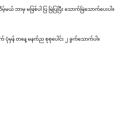
မ့်မယ် ဘာမှ မဖြစ်ပါ ပြ မြဲပြပြီး သောက်မြဲသောက်ပေးပါ။
ပုံမှန် တနေ့ မနက်ည စုစုပေါင်း ၂ ခွက်သောက်ပါ။