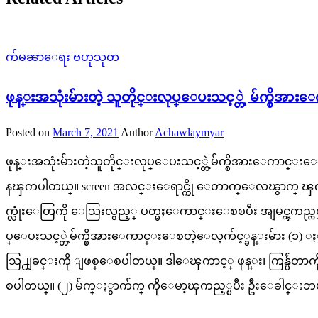
က်မၼာေရး ဗဟုသုတ
ဖုန္းအသုံးမ်ားတဲ့ သူတိုင္းလုပ္ေပးသင့္တဲ့ မ်က္စိအ
Posted on
March 7, 2021
Author
Achawlaymyar
ဖုန္းအသုံးမ်ားတဲ့သူတိုင္းလုပ္ေပးသင့္တဲ့မ်က္စိအားေကာင္းေစတ
နၾကပါတယ္။ screen အလင္းေရာင္ကို ေတာက္ေလၽွာက္ ၾကည့္ေန
က္လုံးေတြကို ေသြးလွည့္ ပတ္မႈေကာင္းေစၿပီး အျမင္ၾကည္လင္
ပ္ေပးသင့္တဲ့မ်က္စိအားေကာင္းေစတဲ့ေလ့က်င့္ခန္းမ်ား (၁) ႏ
သြ႕ျခင္းကို ျဖစ္ေစပါတယ္။ ဒါေၾကာင့္ ဖုန္း၊ ကြန္ပ်ဴတာကိ
စပါတယ္။ (၂) မ်က္ႏွာက်က္ ကိုေမာ့ၾကည့္ၿပီး ဦးေခါင္းဘ