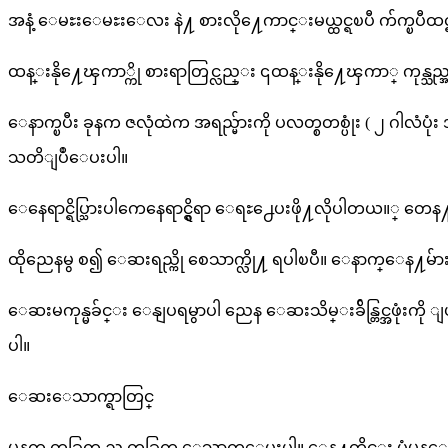
အနံ့ ေမႊးေမႊးေလး နဲ႔ စားလို႔ေကာင္းမယ္ထင္ရၿပီ က်က္ၿပီထင္ရရ
ထန္းနို႔ေၾကာ္ကို စားရာတြင္လည္း ၎ထန္းနို႔ေၾကာ္ ကုန္သည
ေနာက္ၿပီး ခုနက ဇလုံထဲက အရည္မ်ားကို ပလတ္စတစ္ပုံး ( ၂ ဂါလ
သတိျပဳေပးပါ။
ေနေရာင္ရိပ္သြားပါကေနေရာင္ရွိရာ ေရႊ႕ေပးဖို႔လိုပါတယ။္ တေ
ထိုညေနမွ စ၍ ေဆးရည္ကို စေသာက္လို႔ ရပါၿပီ။ ေနာက္ေန႔မ်ာ
ေဆးမကုန္မခ်င္း ေနျပရမွာပါ ညေန ေဆးသိမ္းခ်ိန္တြင္အဖုံးကိ
ပါ။
ေဆးေသာက္ရာတြင္
မနက္ တခြက္ ည တခြက္ ေသာက္ေပးပါ။ ေန႔တိုင္း ပုံမွန္ေသ