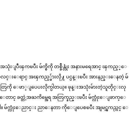
ာ အသုံးျပဳၾကၿပီး မ်က္စိကို တစ္ခ်ိန္လုံး အနားမရေအာင္ ၾကည့္ေ
လင္းေရာင္ အၾကည့္မ်ားလို႔ ပင္ပန္းၿပီး အားနည္းေနတဲ့ မ်
ြကို ေဖာ္ျပေပးလိုက္ပါတယ္။ ဖုန္းအသုံးမ်ားတဲ့သူတိုင္းလု
်က္ေတာင္ ခတ္တဲ့အႀကိမ္အေရ အတြက္နည္းၿပီး မ်က္လုံးေျခာက္ေ
းပါ။ မ်က္လုံးေညာင္း ညာေနတာ ကိုေျပေစၿပီး အျမင္ၾကည္လင္ ေ