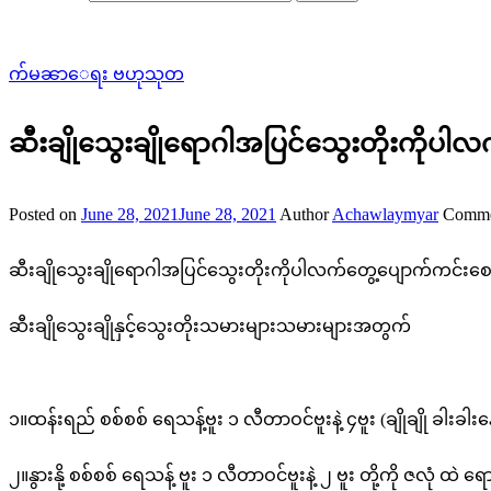
က်မၼာေရး ဗဟုသုတ
ဆီးချိုသွေးချိုရောဂါအပြင်သွေးတိုးကို
Posted on
June 28, 2021
June 28, 2021
Author
Achawlaymyar
Comme
ဆီးချိုသွေးချိုရောဂါအပြင်သွေးတိုးကိုပါလက်တွေ့ပျောက်ကင်း
ဆီးချိုသွေးချိုနှင့်သွေးတိုးသမားများသမားများအတွက်
၁။ထန်းရည် စစ်စစ် ရေသန့်ဗူး ၁ လီတာဝင်ဗူးနဲ့ ၄ဗူး (ချိုချို ခါးခါးနေ
၂။နွားနို့ စစ်စစ် ရေသန့် ဗူး ၁ လီတာဝင်ဗူးနဲ့ ၂ ဗူး တို့ကို ဇလုံ ထဲ