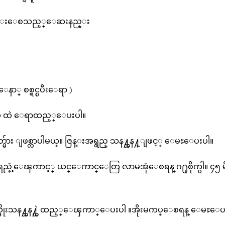
ာက္ကင္းေစသည့္ေဆးနည္း
းေနာ္ စစ္ရင္ၿပီးေရာ )
ု ဇလုံ ထဲ ေရာထည့္ေပးပါ။
မ်ား ျဖစ္လာပါမယ္။ ဇြန္းအရွည္ သန႔္သန႔္ျဖင့္ ေမႊေပးပါ။
္းရည္နံ့ေၾကာင့္ ယင္ေကာင္ေတြ လာမအုံေစရန္ ဂ႐ုစိုက္ပါ။ ၄၅ မိန
အိုးသန႔္သန႔္ထဲ ထည့္ေၾကာ္ေပးပါ ။အိုးမကပ္ေစရန္ ေမႊေပးဖို