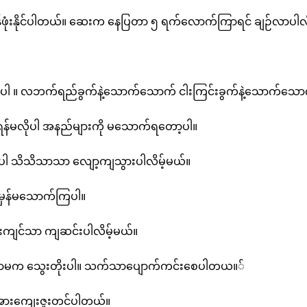
ြန်ဖုံးနိုင်ပါတယ်။ ဆေးက နေပြတာ ၅ ရက်လောက်ကြာရင် ချဉ်လာပါလိ
းပါ ။ လဘက်ရည်ခွက်နဲ့သောက်သောက် ငါးကြင်းခွက်နဲ့သောက်သောက် 
်မလိုပါ အနည်များကို မသောက်ရတော့ပါ။
့်ပါ သိသိသာသာ လျော့ကျသွားပါလိမ့်မယ်။
ုံမှန်မသောက်ကြပါ။
န်းကျင်သာ ကျဆင်းပါလိမ့်မယ်။
ေးချိုသာမက သွေးတိုးပါ။ သက်သာပျောက်ကင်းစေပါတယ။်
း အားကျေးဇူးတင်ပါတယ်။