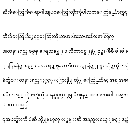
ဆီးခ်ိဳေသြးခ်ိဳေရာဂါအျပင္ေသြးတိုးကိုပါလက္ေတြ႕ေပ်
ဆီးခ်ိဳေသြးခ်ိဳႏွင့္ေသြးတိုးသမားမ်ားသမားမ်ားအတြက္
၁။ထန္းရည္ စစ္စစ္ ေရသန႔္ဗူး ၁ လီတာဝင္ဗူးနဲ႔ ၄ဗူး (ခ်ိဳခ်ိဳ ခါးခါ
၂။ႏြားနို႔ စစ္စစ္ ေရသန႔္ ဗူး ၁ လီတာဝင္ဗူးနဲ႔ ၂ ဗူး တို႔ကိ
ခ်က္ခ်င္း ထန္းရည္ႏွင့္ ႏြားနို႔ တို႔ ေတြ႕ထိမႈ အရ အဖတ္
ၿပီးလၽွင္ ထို ဇလုံကို ေနပူပူမွာ ၄၅ မိနစ္ခန႔္ ထားေပးပါ ထန
ပားထဲထည့္ပါ။
၎အဖတ္မ်ားကို ပဲဆီ သို႔မဟုတ္ ႏွမ္းဆီ အနည္းငယ္ျဖင့္ ဒယ္