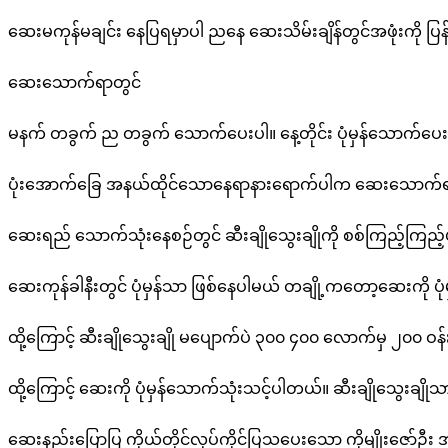
ဆေးမကုန်မချင်း နေပြရမှာပါ ညနေ ဆေးသိမ်းချိန်တွင်အဖုံးကို ပ
ဆေးသောက်ရာတွင်
မနက် တခွက် ည တခွက် သောက်ပေးပါ။ နေ့တိုင်း ပုံမှန်သောက်ပေ
ပုံးအောက်ခြေ အနယ်ထိုင်သောနေရာနားရောက်ပါက ဆေးသောက်ရန
ဆေးရည် သောက်သုံးနေစဉ်တွင် ဆီးချိုသွေးချိုကို စစ်ကြည့်ကြည
ဆေးကုန်ခါနီးတွင် ပုံမှန်သာ ဖြစ်နေပါမယ် တချို့ကတော့ဆေးကို ပ
ထို့ကြောင့် ဆီးချိုသွေးချို မပျောက်ပဲ ၃၀၀ ၄၀၀ လောက်မှ ၂၀၀ ဝ
ထို့ကြောင့် ဆေးကို ပုံမှန်သောက်သုံးသင့်ပါတယ်။ ဆီးချိုသွ
ဆေးနည်းပြောပြ ကိုယ်တိုင်လုပ်ကိုင်ပြသပေးသော ကိုမျိုးဇော်ဦ