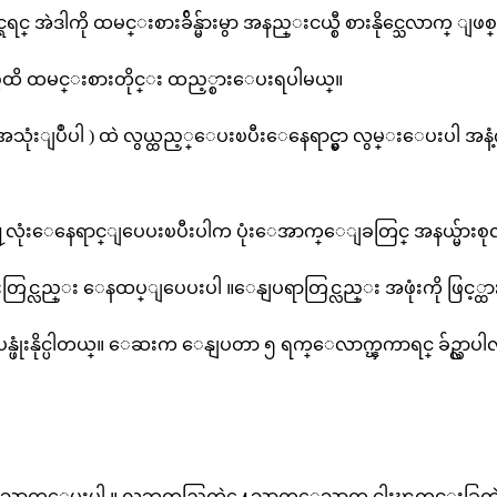
င္ အဲဒါကို ထမင္းစားခ်ိန္မ်ားမွာ အနည္းငယ္စီ စားနိုင္သေလာက္ 
္အထိ ထမင္းစားတိုင္း ထည့္စားေပးရပါမယ္။
ံပုံး အသုံးျပဳပါ ) ထဲ လွယ္ထည့္ေပးၿပီးေနေရာင္မွာ လွမ္းေပး
န႔လုံးေနေရာင္ျပေပးၿပီးပါက ပုံးေအာက္ေျခတြင္ အနယ္မ်ားစုလာပ
းတြင္လည္း ေနထပ္ျပေပးပါ ။ေနျပရာတြင္လည္း အဖုံးကို ဖြင့္ထ
ု ျပန္ဖုံးနိုင္ပါတယ္။ ေဆးက ေနျပတာ ၅ ရက္ေလာက္ၾကာရင္ ခ်ဥ္လ
ာက္ေပးပါ ။ လဘက္ရည္ခြက္နဲ႔ေသာက္ေသာက္ ငါးၾကင္းခြက္နဲ႔