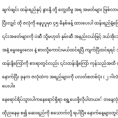
ချက်ချင်း ထန်းရည်နှင့် နွားနို့ တို့ တွေ့ထိမှု အရ အဖတ်များ ဖြစ်လာ
ပြီးလျှင် ထို ဇလုံကို နေပူပူမှာ ၄၅ မိနစ်ခန့် ထားပေးပါ ထန်းရည်
၎င်းအဖတ်များကို ပဲဆီ သို့မဟုတ် နှမ်းဆီ အနည်းငယ်ဖြင့် ဒယ်အိုးသ
အနံ့ မွှေးမွှေးလေး နဲ့ စားလို့ကောင်းမယ်ထင်ရပြီ ကျက်ပြီထင်ရရင်
ထန်းနို့ကြော်ကို စားရာတွင်လည်း ၎င်းထန်းနို့ကြော် ကုန်သည်အထ
နောက်ပြီး ခုနက ဇလုံထဲက အရည်များကို ပလတ်စတစ်ပုံး ( ၂ ဂါလံ
ပေးပါ။
နေရောင်ရိပ်သွားပါကနေရောင်ရှိရာ ရွှေ့ပေးဖို့လိုပါတယ။် တနေ့
ထိုညနေမှ စ၍ ဆေးရည်ကို စသောက်လို့ ရပါပြီ။ နောက်နေ့များတွင