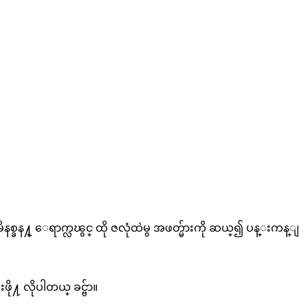
စ္ခန႔္ ေရာက္လၽွင္ ထို ဇလုံထဲမွ အဖတ္မ်ားကို ဆယ္၍ ပန္းကန္ျ
႔ လိုပါတယ္ ခင္ဗ်ာ။