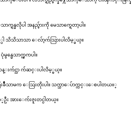
္မလိုပါ အနည္မ်ားကို မေသာက္ရေတာ့ပါ။
ည့္ပါ သိသိသာသာ ေလ်ာ့က်သြားပါလိမ့္မယ္။
ုံမွန္မေသာက္ၾကပါ။
ဝန္းက်င္သာ က်ဆင္းပါလိမ့္မယ္။
ဳေသြးခ်ိဳသာမက ေသြးတိုးပါ။ သက္သာေပ်ာက္ကင္းေစပါတယ။္
ဇာ္ဦး အားေက်းဇူးတင္ပါတယ္။