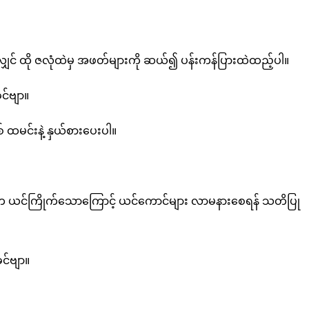
ာက်လျှင် ထို ဇလုံထဲမှ အဖတ်များကို ဆယ်၍ ပန်းကန်ပြားထဲထည့်ပါ။
င်ဗျာ။
် ထမင်းနဲ့ နှယ်စားပေးပါ။
အနံ့က ယင်ကြိုက်သောကြောင့် ယင်ကောင်များ လာမနားစေရန် သတိပြု
င်ဗျာ။