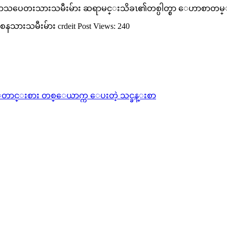
 ၾကာသပေတးသားသမီးမ်ား ဆရာမင္းသိခၤ၏တစ္ပါတ္စာ ေဟာစာတမ္း
သားသမီးမ်ား crdeit Post Views: 240
တာင္းစား တစ္ေယာက္က ေပးတဲ့ သင္ခန္းစာ