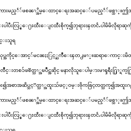
ကားမည့ႅ်ဖစၼၫ္အိမ္ေထာင္ေရးအဆင္ေ်ပမည့ႅ်ဖစ္သၫ္။ဤအ
ပါပီးလြ္င္ေ႐ႊထီးေျငထီးစိုက္၍ဘုရားၾတငႅႉပါမိမိလိုရာ
င္းသူရ
္အကိုင္ေအာင္်မငၼႈႏြင့္ႀကဳံေၾတ႕မၫ္။ဆရာေကာင္းမိတ
းတစၥ်ဖစၱတ္သၫ္အၿပိဳင္အဆိုင္ မနာလိုသူေပါမ္ားမၫၡရီး႐ြၫ္ရက္
ဆိပ္သင့ၱတ္သၫ္အထူးသ်ဖင့္ဝမ္းဗိုကၷြင့ၸတ္သက္၍အထူးဂ႐ုစိ
ကားမည့ႅ်ဖစၼၫ္အိမ္ေထာင္ေရးအဆင္ေ်ပမည့ႅ်ဖစ္သၫ္။ဤအ
ပါပီးလြ္င္ေ႐ႊထီးေျငထီးစိုက္၍ဘုရားၾတငႅႉပါမိမိလိုရာ
င္းသူရ