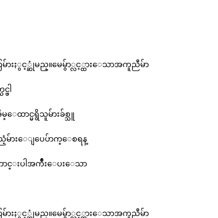
ွင့္ဆုံမည္။မေမွ်ာ္လင့္ထားေသာအကူညီမ်ာ
့္ပါ
ထာင္မရွိသူမ်ားခ်စ္သူ
အညံ့မ်ားေျပေပ်ာက္ေစရန္
ုေတာင္းပါအက်ိဳးေပးေသာ
ွင့္ဆုံမည္။မေမွ်ာ္လင့္ထားေသာအကူညီမ်ာ