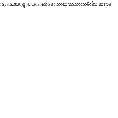
(28.6.2020)မွ(4.7.2020)ထိ6 ေသာၾကာသားသမီးမ်ား ဆရာမ