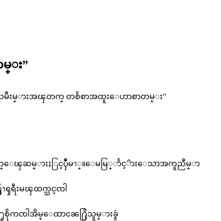
မ္း”
းသမီးမ္ားအၾတက္ တစႅစာအထူးေဟာစာတမ္း”
္ေၾဆမ္ားႏြင့ၦဳံမၫ္။ေမမြ္ာႅင့ၳားေသာအကူညီမ္ာ
႐ြၫၡရီးမၾထက္သင့ၸါ
ုကၸါအိမ္ေထာငၼ႐ြိသူမ္ားခ္စ္သဴ