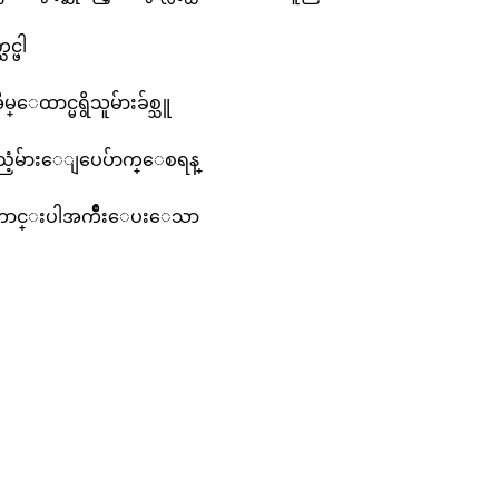
့္ပါ
ထာင္မရွိသူမ်ားခ်စ္သူ
အညံ့မ်ားေျပေပ်ာက္ေစရန္
ုေတာင္းပါအက်ိဳးေပးေသာ