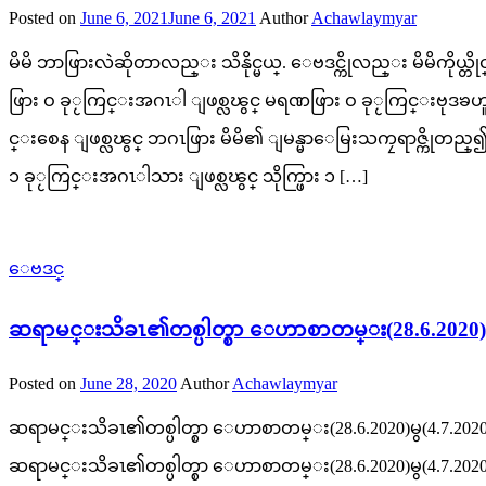
Posted on
June 6, 2021
June 6, 2021
Author
Achawlaymyar
မိမိ ဘာဖြားလဲဆိုတာလည္း သိနိုင္မယ္. ေဗဒင္ကိုလည္း မိမိကိုယ္
ဖြား ဝ ခုႂကြင္းအဂၤါ ျဖစ္လၽွင္ မရဏဖြား ဝ ခုႂကြင္းဗုဒၶ
င္းစေန ျဖစ္လၽွင္ ဘဂၤဖြား မိမိ၏ ျမန္မာေမြးသကၠရာဇ္ကိုတည
၁ ခုႂကြင္းအဂၤါသား ျဖစ္လၽွင္ သိုက္ဖြား ၁ […]
ေဗဒင္
ဆရာမင္းသိခၤ၏တစ္ပါတ္စာ ေဟာစာတမ္း(28.6.2020)မွ
Posted on
June 28, 2020
Author
Achawlaymyar
ဆရာမင္းသိခၤ၏တစ္ပါတ္စာ ေဟာစာတမ္း(28.6.2020)မွ(4.7.20
ဆရာမင္းသိခၤ၏တစ္ပါတ္စာ ေဟာစာတမ္း(28.6.2020)မွ(4.7.202