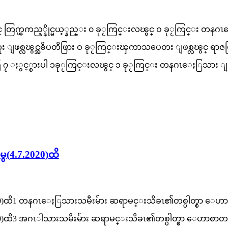
တိုင္ တြက္ၾကည့္နိုင္မယ့္နည္း ၀ ခုႂကြင္းလၽွင္ ဝ ခုႂကြင္း တန
ဟူး ျဖစ္လၽွင္အဓိပတိဖြား ဝ ခုႂကြင္းၾကာသပေတး ျဖစ္လၽွင္ ရ
္၍ ၇ ႏွင့္စားပါ ၁ခုႂကြင္းလၽွင္ ၁ ခုႂကြင္း တနဂၤေႏြသား ျဖ
(4.7.2020)ထိ
20)ထိ1 တနဂၤေႏြသားသမီးမ်ား ဆရာမင္းသိခၤ၏တစ္ပါတ္စာ ေဟာစ
0)ထိ3 အဂၤါသားသမီးမ်ား ဆရာမင္းသိခၤ၏တစ္ပါတ္စာ ေဟာစာတမ္း(