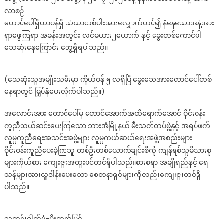
လာစဉ်
တောင်ပေါ်ရှိတာဝန်ရှိ သံဃာတစ်ပါးအားလျှောက်တင်၍ နံနေသောအနံ့အား
ရှာဖွေကြရာ အခန်းအတွင်း လင်မယား၂ယောက် နှင့် ခွေးတစ်ကောင်ပါ
သေဆုံးနေကြောင်း တွေ့ရှိရပါသည်။
(သေဆုံးသူအမျိုးသမီးမှာ ကိုယ်ဝန် ၅ လရှိပြီ ခွေးသေအားတောင်ပေါ်တစ်
နေရာတွင် မြှပ်နှံပေးလိုက်ပါသည်။)
အလောင်းအား တောင်ပေါ်မှ တောင်အောက်အထိရောက်အောင် ဝိုင်းဝန်း
ကူညီသယ်ဆင်းပေးကြသော ဘားအံမြို့နယ် မီးသတ်တပ်ဖွဲ့နှင့် အရပ်ဖက်
လူမှုကူညီရေးအသင်းအဖွဲ့များ လူမှုကယ်ဆယ်ရေးအဖွဲ့အစည်းများ
ဝိုင်းဝန်းကူညီပေးခဲ့ကြသူ တစ်ဦးတစ်ယောက်ချင်းစီကို ကျန်ရစ်သူမိသားစု
များကိုယ်စား ကျေးဇူးအထူးပင်တင်ရှိပါသည်။စားစရာ အချိုရည်နှင့် ရေ
သန့်များအားလှူဒါန်းပေးသော စေတနာရှင်များကိုလည်းကျေးဇူးတင်ရှိ
ပါသည်။
သတင်းဓါတ်ပုံ-မိုးထက်မြင့်