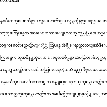
ေျပာလာတယ္။
တဲ့ ကိုယ္ဝန္ရၿပီးတယ္ေနာက္ပိုင္း သူေယာက်ာ္း သူ႔ကိုနည္းနည္းေလ
ေပ်ာ္ေတာ့ဘူး။ကြၽန္မက အားေပးစကားေျပာတယ္ သူ႔နဲ႔အေဖာ္
လမ္းမေလွ်ာက္တေလွ်ာက္ႏိုင္တဲ့ ကြၽန္မ အိမ္ကိုေရာက္လာတယ္။
္မက သူအမိန႔္အတိုင္းပဲ ေခၚဇာၿမိဳ႕မွာ ဆံပင္သြားေဖ်ာင့္တယ္ ဆ
ာ့မယ္ သူ႔ေယာက္က်ားက ေဒါသထြက္ေနတဲ့အသံ သူ႔ကိုဖုန္းေပး
္မမသိဘူး ေသခ်ာတာတစ္ခုက ရန္ျဖစ္ေနတယ္ သူ႔ေယာက္က်ားက ကြ
ု သူေၾကာက္တယ္။သူ႔ေယာက္က်ားက အခုခ်က္ခ်င္းျပန္လာခဲ့လို႔ ေ