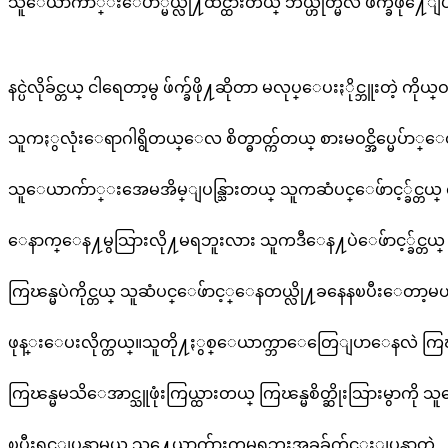
သူေယာက်ာ္းေပ်ာ္မယ္လို႔ထင္ထားတယ္ ဘယ္ဟုတ္မလဲ ဖ်က္ခ်ဖို႔
နင္ပဲလိုခ်င္တယ္ ငါရေတာ့မွ ဖ်က္ခ်ဖို႔ဆိုတာ မလုပ္ေပးႏိုင္ဘူး
သူကႏွလုံးေရာဂါရွိတယ္ေလ စိတ္ဓာတ္က်တယ္ စားမဝင္အိပ္မ
သူေယာက်ာ္းအေမအိမ္ျပန္သြားတယ္ သူကဆံပင္ေဖ်ာင့္ခ်င္တယ္ 
ေနာက္ေန႔မွသြားလို႔မရဘူးလား သူကဒီေန႔ပဲေဖ်ာင့္ခ်င္တယ္ ကြၽန
ကြၽန္မပဲကိုင္တယ္ သူဆံပင္ေဖ်ာင့္ေနတယ္လို႔ခနေနၿပီးေတ
ဖုန္းေပးလိုက္တယ္။သူတို႔ႏွစ္ေယာက္ဘာေတြေျပာေနလဲ ကြၽန
ကြၽန္မမသိေအာင္သူဖုံးကြယ္ထားတယ္ ကြၽန္မစိတ္ဆိုးသြားမွာကိ
ၿပီးရင္ျပန္လာမယ္ သူ႔ေယာက္က်ားကမရဘူးအခုခ်က္ခ်င္းျပန္လာတဲ့