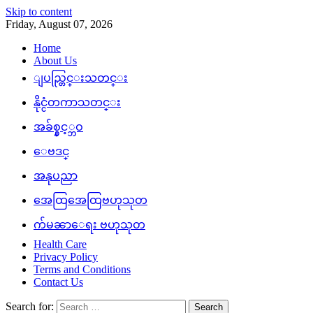
Skip to content
Friday, August 07, 2026
Home
About Us
ျပည္တြင္းသတင္း
နိုင္ငံတကာသတင္း
အခ်စ္နွင့္ဘဝ
ေဗဒင္
အနုပညာ
အေထြအေထြဗဟုသုတ
က်မၼာေရး ဗဟုသုတ
Health Care
Privacy Policy
Terms and Conditions
Contact Us
Search for: