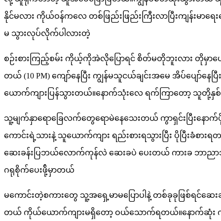
နိုင်မလား ကိုယ်ဝန်ကလေ တစ်ဖြည်းဖြည်းကြီးလာပြီးကျန်းမာရေး
မ သွားလုပ်လိုက်ပါလားတဲ့
စဉ်းစားကြည့်စမ်း ကိုယ့်ကိုအဲလိုပြောရင် စိတ်မတိုဘူးလား တို
တယ် (10 PM) ကျော်နေပြီး ကျွန်မသူငယ်ချင်းအမေ အိပ်ပျော်နေ
ယောက်ကျားပြန်သွားတယ်။နောက်သုံးလေ ရက်ကြာတော့ သူတို့န
သူ့မျက်နှာရောခြေလက်တွေရောမဲနေသေးတယ် ကွာရှင်းပြီးနောက်ပ
ကောင်းရဲ့သားနဲ့ သူယောက်ကျား ရည်းစားရသွားပြီး ပိုပြီးခ
ဆေးခန်းပြဘယ်လောက်ကုန်လဲ ဆေးခပဲ ပေးတယ် ကားခ ဘာညာဘာမပ
ဂရုစိုက်ပေးဖို့်မှာတယ်
မကောင်းတဲ့စကားတွေ သူ့အရှေ့မာမပြောပါနဲ့ တစ်ခုခုဖြစ်ရင်ဆ
တယ် ကိုယ်ယောက်ကျားမရှိတော့ ဝယ်သောက်ရတယ်။နောက်ဆုံး ကိုယ