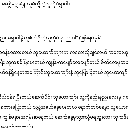
္လဲမရွာနဲ႔ လူစိတ္ရွိတဲ့လူကိုပဲရွာပါ။
ရှာပါနဲ့ လူစိတ်ရှိတဲ့လူကိုပဲ ရှာကြပါ” (ဖြစ်ရပ်မှန်)
ာဝန်မှာထားတယ် သူ့ယောက်ကျားက ကလေးလိုချင်တယ် ကလေးယူပေးလို့ 
ြဆိုပြီး သူကစစ်ပြပေးတယ် ကျွန်မကပျော်လေပျော်တယ် စိတ်လေ
ုယ်ဝန်ရှိနေတဲ့အကြောင်းသူယောကျာ်းနဲ့ သူပြောပြတယ် သူယောကျာ
ဲ့ ကိုယ်ဝန်ရပြီးတယ်နောက်ပိုင်း သူယောကျာ်း သူ့ကိုနည်းနည်းလေးမှ
းစကားပြောတယ် သူ့နဲ့အဖော်နေပေးတယ် နောက်တစ်နေ့မှာ သူယောက
ကျွန်မနားအရမ်းနာနေတယ် နောက်နေ့မှသွားလို့မရဘူးလား သူကဒီနေ့ပဲဖ
း ဖုန်းဝင်လာတယ်။