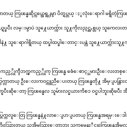
ာတယ္ ကြၽန္မဆိုင္ကယ္အေရွ႕မွာ ပိတ္ရပ္တယ္ ႏွလုံးေရာဂါ မရွိ
ရပ္ၿပီး လမ္းမွာပဲ သူ႔ေယာက္က်ား သူ႔ကိုလည္ပင္ညႇစ္တယ္ သူကေလ
ါနဲ႔ သူေရာဂါရွိတယ္ ထပ္ခါထပ္ခါေတာင္းပန္လဲ သူ႔ေယာက္က်ားသူ႔
ဘက္ၾကည့္လိုက္ဒီဘက္ၾကည့္လိုက္ ကြၽန္မ ၿခံေစာင့္သမားဦး
တယ္ ဦးေလးကဝင္ကူညီေပးတယ္ ကြၽန္မတို႔ အိမ္ျပန္သြားတယ္ တ
္ၿပီးဆိုေတာ့ ကြၽန္မေလ သူမ်ားလင္မယားကိစၥ ဝင္မပါဘူးဆိုၿပီး အ
္လို႔ ရပ္ကြက္ကလူေတြ ကြၽန္မနဲ႔လာေျပာျပတယ္ ကြၽန္မအရမ္းေဒ
ိတ္ဆိုးသြားတယ္ သူအိမ္မသြားေတာ့ဘူး သူကမေနႏိုင္ဘူးကြၽန္မအ