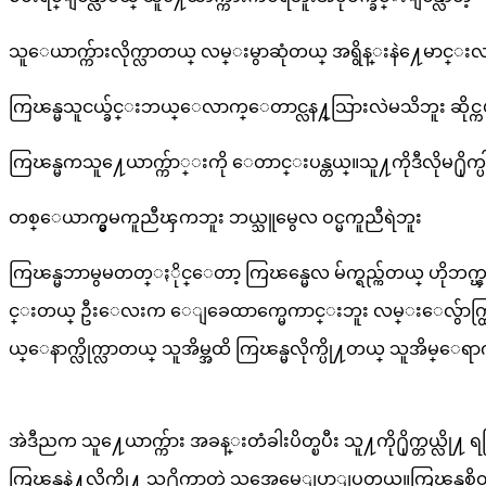
သူေယာက္က်ားလိုက္လာတယ္ လမ္းမွာဆုံတယ္ အရွိန္းနဲ႔ေမာင္းလ
ကြၽန္မသူငယ္ခ်င္းဘယ္ေလာက္ေတာင္လန႔္သြားလဲမသိဘူး ဆိုင္ကယ္
ကြၽန္မကသူ႔ေယာက္က်ာ္းကို ေတာင္းပန္တယ္။သူ႔ကိုဒီလိုမ႐ိုက္ပ
တစ္ေယာက္မွမကူညီၾကဘူး ဘယ္သူမွေလ ဝင္မကူညီရဲဘူး
ကြၽန္မဘာမွမတတ္ႏိုင္ေတာ့ ကြၽန္မေလ မ်က္ရည္က်တယ္ ဟို
င္းတယ္ ဦးေလးက ေျခေထာက္မေကာင္းဘူး လမ္းေလွ်ာက္ထြက္လာ
ယ္ေနာက္လိုက္လာတယ္ သူအိမ္အထိ ကြၽန္မလိုက္ပို႔တယ္ သူအိမ္ေရာက
အဲဒီညက သူ႔ေယာက္က်ား အခန္းတံခါးပိတ္ၿပီး သူ႔ကို႐ိုက္တယ
ကြၽန္မနဲ႔လိုက္လို႔ သူ႐ိုက္တာတဲ့ သူအေမေျပာျပတယ္။ကြၽန္မစ