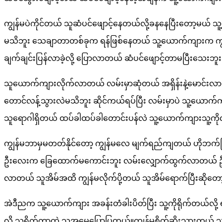
ကျွန်မပဲကိုင်တယ် သူဆံပင်ဖျောင့်နေတယ်လို့ခနနေပြီးတော့မယ် 
မသိဘူး သေချာတာတစ်ခုက ရန်ဖြစ်နေတယ် သူ့ယောက်ကျားက ကျွန်
ချက်ချင်းပြန်လာခဲ့လို့ ပြောလာတယ် ဆံပင်ဖျောင့်တာမပြီးသေးဘ
သူယောက်ကျားလိုက်လာတယ် လမ်းမှာဆုံတယ် အရှိန်းနဲ့မောင်းလာတ
တောင်လန့်သွားလဲမသိဘူး ဆိုင်ကယ်ရပ်ပြီး လမ်းမှာပဲ သူ့ယောက်
သူရောဂါရှိတယ် ထပ်ခါထပ်ခါတောင်းပန်လဲ သူ့ယောက်ကျားသူ့က
ကျွန်မဘာမှမတတ်နိုင်တော့ ကျွန်မလေ မျက်ရည်ကျတယ် ဟိုဘက်က
ဦးလေးက ခြေထောက်မကောင်းဘူး လမ်းလျှောက်ထွက်လာတယ် ဦးလေ
လာတယ် သူအိမ်အထိ ကျွန်မလိုက်ပို့တယ် သူအိမ်ရောက်ပြီးဆိုတော့
အဲဒီညက သူ့ယောက်ကျား အခန်းတံခါးပိတ်ပြီး သူ့ကိုရိုက်တယ်လို့
လို့ သူရိုက်တာတဲ့ သူအမေပြောပြတယ်။ကျွန်မစိတ်ဆိုးသွားတယ် သ