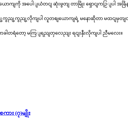
စျယောကျကို အပေါျယံတငျ ဆုံးဖွတျ တာမြိုး ရှောငျကဉြျပါ အခြိန
နဲ့ စောငျ့ကွညျ့ကွညျ့လိုကျပါ လူတစျယောကျရဲ့ မနောဆိုတာ မထ
 တခါတရံတော့ မကြျရညျတှလေညျး ရငျးနှီးလိုကျပါ ညီမလေး။
ကား (၇)မျိုး