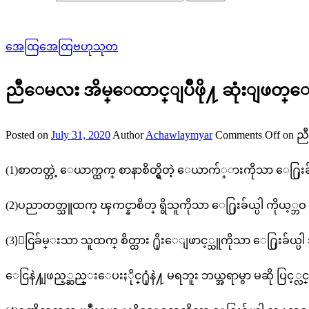
အေထြအေထြဗဟုသုတ
ညီေမလး အိမ္ေထာင္ျပဳဖို႔ ဆုံးျဖတ္ေတာ
Posted on
July 31, 2020
Author
Achawlaymyar
Comments Off
on ညီ
(1)စာတတ္တဲ့ ေယာက္ထက္ စာနာစိတ္ရွိတဲ့ ေယာက်္ားကိုသာ ေ႐ြးခ်ယ္ပါ
(2)ပညာတတ္သူထက္ ၾကင္နာစိတ္ ရွိသူကိုသာ ေ႐ြးခ်ယ္ပါ ကိုယ့္ဘဝ တစ္သ
(3)ေငြခ်မ္းသာ သူထက္ စိတ္ထား ႐ိုးေျဖာင့္သူကိုသာ ေ႐ြးခ်ယ္ပါ
ေငြနဲ႔ျဖည့္ဆည္းေပးႏိုင္႐ုံနဲ႔ မရဘူး ဘယ္အရာမွာ မဆို ပြင့