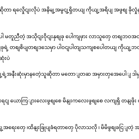
ဆိုတာ ရလှေိုငျးလိုပဲ အနိမျ့အမွငျ့ရှိတယျ ကိုယျ့အရိပျ အဖွစျ 
ြျပါ မတူညီတဲ့ အသိုငျးဝိုငျးနှစျခု ပေါကျဖှား လာသူတှေ တစျဘဝ
တစျခုရဲ့ တစျစိပျတစျဒသေမှာ ပါဝငျပါတျသကျစပေါတယျ ကိုယျ
ုံးပဲ
ျ့ရဲ့အနီးဆုံးမှာနတေဲ့သူဆိုတာ မတောျတဆ အမှားတှအေပေါျ ဒါမှမဟ
း သှားရငျ ယောကြျားလေးဖွစျစေ မိနျးကလေးဖွစျစေ လကျရှိ တန
အရေးတှေ ၊ထိနျးခြုပျခံရတာတှေ ပိုလာသလို ၊ မိမိဖွစျခငြျတဲ့