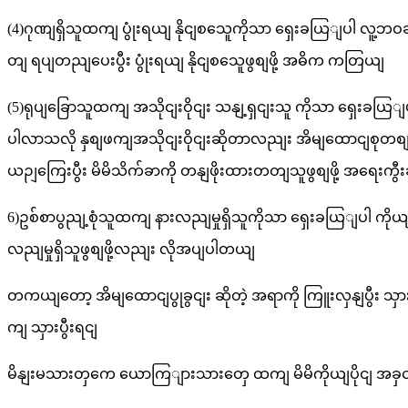
(4)ဂုဏျရှိသူထကျ ပွုံးရယျ နိုငျစသေူကိုသာ ရှေးခယြျပါ လူ့ဘဝ
တျ ရပျတညျပေးပွီး ပွုံးရယျ နိုငျစသေူဖွစျဖို့ အဓိက ကတြယျ
(5)ရုပျခြောသူထကျ အသိုငျးဝိုငျး သနျ့ရှငျးသူ ကိုသာ ရှေးခယ
ပါလာသလို နှစျဖကျအသိုငျးဝိုငျးဆိုတာလညျး အိမျထောငျစု
ယဉျကြေးပွီး မိမိသိက်ခာကို တနျဖိုးထားတတျသူဖွစျဖို့ အရေးကွီးဆ
6)ဥစ်စာပွညျ့စုံသူထကျ နားလညျမှုရှိသူကိုသာ ရှေးခယြျပါ ကိုယ
လညျမှုရှိသူဖွစျဖို့လညျး လိုအပျပါတယျ
တကယျတော့ အိမျထောငျပွုခွငျး ဆိုတဲ့ အရာကို ကြူးလှနျပွီ
ကျ သှားပွီးရငျ
မိနျးမသားတှကေ ယောကြျားသားတှေ ထကျ မိမိကိုယျပိုငျ အခှငျ့