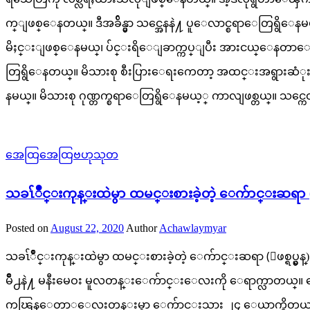
က္ျဖစ္ေနတယ္။ ဒီအခ်ိန္မွာ သင္အေနနဲ႔ ပူေလာင္စရာေတြရွိေနမ
မိႈင္းျဖစ္ေနမယ္၊ ပ်င္းရိေျခာက္ကပ္ျပီး အားငယ္ေနတာေတြ
တြရွိေနတယ္။ မိသားစု စီးပြားေရးကေတာ့ အထင္းအရွားဆ
နမယ္။ မိသားစု ဂုဏ္တက္စရာေတြရွိေနမယ့္ ကာလျဖစ္တယ္။ သင္ကေတာ့ 
အေထြအေထြဗဟုသုတ
သခၤ်ိဳင္းကုန္းထဲမွာ ထမင္းစားခဲ့တဲ့ ေက်ာင္းဆရာ (ျဖစ
Posted on
August 22, 2020
Author
Achawlaymyar
သခၤ်ိဳင္းကုန္းထဲမွာ ထမင္းစားခဲ့တဲ့ ေက်ာင္းဆရာ (ျဖစ္
မိဳ႕နဲ႔ မနီးမေဝး မူလတန္းေက်ာင္းေလးကို ေရာက္လာတယ္။ ေလးတန
ကၽြန္ေတာ့္ေလးတန္းမွာ ေက်ာင္းသား ၂၄ ေယာက္ရွိတယ္။ အဲဒ