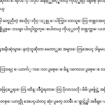
ဝဆိုတာ ေရလႈိင္းလိုပဲ အနိမ့္အျမင့္ရွိတယ္ ကိုယ့္အရိပ္ အျဖစ
တယ္
ပါ မတူညီတဲ့ အသိုင္းဝိုင္းႏွစ္ခု ေပါက္ဖြား လာသူေတြ တစ္ဘဝအတူ
စ္စိပ္တစ္ေဒသမွာ ပါဝင္ပါတ္သက္ေစပါတယ္ ကိုယ့္ဘဝကို တစ္သက္တာေ
့္ရဲ႕အနီးဆုံးမွာေနတဲ့သူဆိုတာ မေတာ္တဆ အမွားေတြအေပၚ ဒါမွမ
ပီး သြားရင္ ေယာက်္ားေလးျဖစ္ေစ မိန္းကေလးျဖစ္ေစ လက္ရွ
ေရးေတြ ၊ထိန္းခ်ဳပ္ခံရတာေတြ ပိုလာသလို ၊ မိမိျဖစ္ခ်င္တဲ့ အ
္ေယာက္ကို အေပၚယံတင္ ဆုံးျဖတ္ တာမ်ိဳး ေရွာင္က်ဥ္ပါ အခ်ိန္ေ