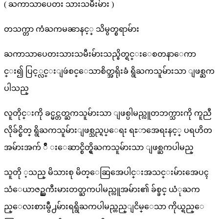
( ႀကာသာပေတး သားသမီးမ်ား )
တသက္တာ ကံႀကမၼာနင့္ သိမွတ္စရာမ်ား
ႀကာသာပေတးသားသမီးမ်ားသည္စိတ္ရင္းေစတနာေကာ
င္း၍ ပြင့္လင္းျဖဴစင္ေသာစိတ္အရိုးခံ ရွိႀကသူမ်ားသာ ျဖစ္ႀက
ပါသည္
လူတိုင္းကို ခင္မင္တတ္ႀကသူမ်ားသာ ျဖစ္ပါမည္လူတဘက္သားကို ကူညီ
လိုခ်င္စိတ္ ရွိႀကသူမ်ားျဖစ္သည္ရပ္ေရး ရႊာအေရးနင့္ ပရဟိတ
အမ်ားအက် ိဳ းေဆာင္စိတ္ရွိႀကသူမ်ားသာ ျဖစ္ႀကပါမည္
သူတို ့သည္ မိသားစု မိတ္ေဆြအေပါင္းအသင္းမ်ားအေပၚ
သံေယာဇဥ္ႀကီးမားတတ္ႀကပါမည္လူအမ်ား၏ ခ်စ္ခင္ ယံုႀက
ည္ေလးစားမွဳ႕မ်ားရရွိႀကပါမည္တည္ျငိမ္ေသာ ကိုယ္ရည္ေ