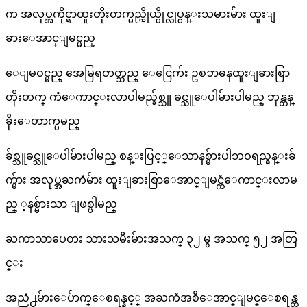
က အလုပ္အကိုင္ရာထူးတိုးတက္မည္ကိုယ္ပိုင္လုပ္ငန္းသမားမ်ား ထူးျ
ခားေအာင္ျမင္မည္
ေျမဝင္မည္ အေမြရတတ္သည္ ေငြေက်း ဥစၥာဓနထူးျခားစြာ
တိုးတက္ ကံေကာင္းလာပါမည္ခ်စ္သူ ခင္သူေပါမ်ားပါမည္ ဘုန္တန္
ခိုးေတာက္ပမည္
ခ်စ္သူခင္သူေပါမ်ားပါမည္ စန္းပြင့္ေသာနစ္မ်ားပါဘဝရည္မွန္းခ်
က္မ်ား အလုပ္အႀကံမ်ား ထူးျခားစြာေအာင္ျမင္ကံေကာင္းလာမ
ည္ ့နစ္မ်ားသာ ျဖစ္ပါမည္
ႀကာသာပေတး သားသမီးမ်ားအသက္ ၃၂ မွ အသက္ ၅၂ အတြ
င္း
အညံ႕မ်ားေပ်ာက္ေစရန္နင့္ အႀကံအစီေအာင္ျမင္ေစရန္တ