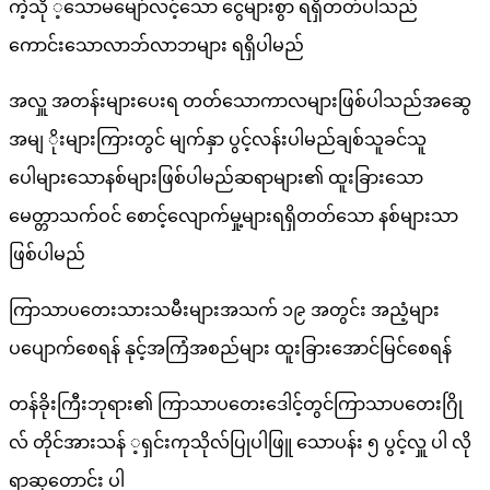
ကဲ့သို ့သောမမျော်လင့်သော ငွေများစွာ ရရှိတတ်ပါသည်
ကောင်းသောလာဘ်လာဘများ ရရှိပါမည်
အလှူ အတန်းများပေးရ တတ်သောကာလများဖြစ်ပါသည်အဆွေ
အမျ ိုးများကြားတွင် မျက်နှာ ပွင့်လန်းပါမည်ချစ်သူခင်သူ
ပေါများသောနစ်များဖြစ်ပါမည်ဆရာများ၏ ထူးခြားသော
မေတ္တာသက်ဝင် စောင့်လျောက်မှု့များရရှိတတ်သော နစ်များသာ
ဖြစ်ပါမည်
ကြာသာပတေးသားသမီးများအသက် ၁၉ အတွင်း အညံ့များ
ပပျောက်စေရန် နုင့်အကြံအစည်များ ထူးခြားအောင်မြင်စေရန်
တန်ခိုးကြီးဘုရား၏ ကြာသာပတေးဒေါင့်တွင်ကြာသာပတေးဂြို
လ် တိုင်အားသန် ့ရှင်းကုသိုလ်ပြုပါဖြူ သောပန်း ၅ ပွင့်လှူ ပါ လို
ရာဆုတောင်း ပါ