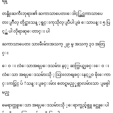
ရန္
တန္ခိုးႀကီးဘုရား၏ ႀကာသာပေတးေဒါင့္တြင္ႀကာသာပေ
တးျဂိဳလ္ တိုင္အားသန္ ့ရွင္းကုသိုလ္ျပဳပါျဖဴ ေသာပန္း ၅ ပြ
င့္လွဴ ပါ လိုရာဆုေတာင္း ပါ
ႀကာသာပေတး သားမီးမ်ားအသက္ ၂၉ မွ အသက္ ၃၁ အတြ
င္း
ေ ဝ း လံေသာအရပ္ေဒသမ်ား နင့္ ဆက္သြယ္ရျခင္းေ ဝ း
လံေသာ အရပ္ေဒသမ်ားသို ့သြားလာရျခင္းနင့္ဘဝ မိုးေကာ
င္းကင္တြင္ ပ် ံသန္းျခင္းမ်ား စတင္ရမည့္နစ္ကာလမ်ားသာ ျဖစ္ပါ
မည္
မေရာက္ဘူးေသာ အရပ္ေဒသမ်ားသို ့ေရာက္မည္ခ်စ္သူ ခင္သူေပါ