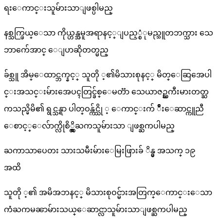
ရးေကာင္းသူမ်ားသာျဖစ္ပါမည္
နစ္သက္ဖြယ္ေသာ ကိုယ္ဟန္အမူအရာနင့္ျပည့္စံုမည္သူတဘက္သား သေ
ဘာက်ေအာင္ ေျပာဆိုတတ္မည္
ခ်စ္သူ အိမ္ေထာင္ဘက္နင့္ သူတို ့၏မိသားစုနင့္ မိတ္ေဆြအေပါ
င္းအသင္းမ်ားအေပၚတြင္ခ်စ္ေမတၱာ သေယာဇဥ္ႀကီးမားတတ္ႀ
ကသည္မိမိ၏ ရွင္သန္ရာ ပါတ္ဝန္က်င္သို ့ ေကာင္းက် ိဳးေဆာင္ကူညီ
ေစာင့္ေလ်ာက္လိုစိ္တ္ရွိႀကသူမ်ားသာ ျဖစ္ႀကပါမည္
ႀကာသာပေတး သားသမီးမ်ားေမြးဖြားခ် ိန္မွ အသက္ ၁၉
အထိ
သူတို ့၏ အမိအဘနင့္ မိသားစုဝင္မ်ားအတြက္ေကာင္းေသာ
ကံႀကမၼာမ်ားသယ္ေဆာင္လာသူမ်ားသာျဖစ္ႀကပါမည္