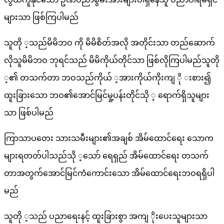
များသာ ဖြစ်ကြပါမည်
သူတို ့သည်မိမိဘဝ ကို မိမိစိတ်အလို အတိုင်းသာ တည်ဆောက်
လိုသူမိမိဘဝ ဘုရင်သည် မိမိကိုယ်တိုင်သာ ဖြစ်လိုကြပါမည်သူတို
့၏ တသက်တာ ဘဝသည်ကိုယ် ့အားကိုယ်ကိုးကျ ို းစား၍
ထူးခြားသော ဘဝ၏အောင်မြင်မှု့ပန်းတိုင်သို ့ ရောက်ရှိသူများ
သာ ဖြစ်ပါမည်
ကြာသာပတေး သားသမီးများ၏အချစ် အိမ်ထောင်ရေး သောက
များရတတ်ပါသည်သို ့သော် ရေရှည် အိမ်ထောင်ရေး တသက်
တာအတွက်အောင်မြင်ကံကောင်းသော အိမ်ထောင်ရေးဘဝရရှိပါ
မည်
သူတို ့သည် ပညာရေးနင့် ထူးခြားစွာ အကျ ိုးပေးသူများသာ