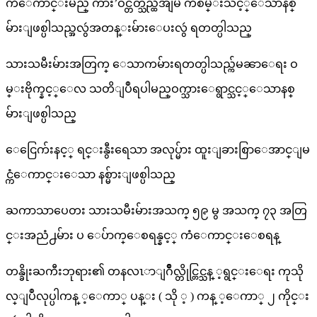
ကံေကာင္းမည္ ကား’ဝင္တတ္သည္ထီအျမဲ ကံစမ္းသင့္ေသာနစ္
မ်ားျဖစ္ပါသည္အလွဴအတန္းမ်ားေပးလွဴ ရတတ္ပါသည္
သားသမီးမ်ားအတြက္ ေသာကမ်ားရတတ္ပါသည္က်မၼာေရး ဝ
မ္းဗိုက္နင့္ေလ သတိျပဳရပါမည္ဝက္သားေရွာင္သင့္ေသာနစ္
မ်ားျဖစ္ပါသည္
ေငြေက်းနင့္ ရင္းနွီးရေသာ အလုပ္မ်ား ထူးျခားစြာေအာင္ျမ
င္ကံေကာင္းေသာ နစ္မ်ားျဖစ္ပါသည္
ႀကာသာပေတး သားသမီးမ်ားအသက္ ၅၉ မွ အသက္ ၇၃ အတြ
င္းအညံ႕မ်ား ပ ေပ်ာက္ေစရန္နင့္ ကံေကာင္းေစရန္
တန္ခိုးႀကီးဘုရား၏ တနလၤာျဂိဳလ္တိုင္တြင္သန္ ့ရွင္းေရး ကုသို
လ္ျပဳလုပ္ပါကန္ ့ေကာ္ ပန္း ( သို ့ ) ကန္ ့ေကာ္ ၂ ကိုင္း