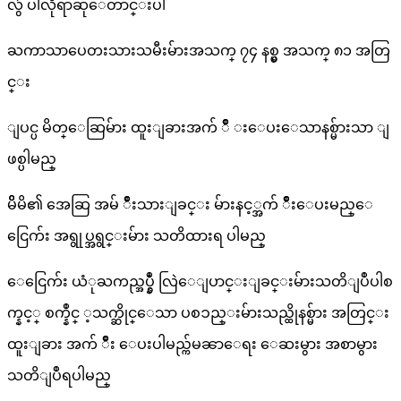
လွဴ ပါလိုရာဆုေတာင္းပါ
ႀကာသာပေတးသားသမီးမ်ားအသက္ ၇၄ နစ္မွ အသက္ ၈၁ အတြ
င္း
ျပင္ပ မိတ္ေဆြမ်ား ထူးျခားအက် ိဳ းေပးေသာနစ္မ်ားသာ ျ
ဖစ္ပါမည္
မိိမိ၏ အေဆြ အမ် ိဳးသားျခင္း မ်ားနင့္အက် ိဳးေပးမည္ေ
ငြေက်း အရွုပ္အရွင္းမ်ား သတိထားရ ပါမည္
ေငြေက်း ယံုႀကည္အပ္နွဳံ လြဲေျပာင္းျခင္းမ်ားသတိျပဳပါစ
က္နင့္ စက္နဳင္ ့သက္ဆိုင္ေသာ ပစၥည္းမ်ားသည္ထိုနစ္မ်ား အတြင္း
ထူးျခား အက် ိဳး ေပးပါမည္က်မၼာေရး ေဆးမွား အစာမွား
သတိျပဳရပါမည္