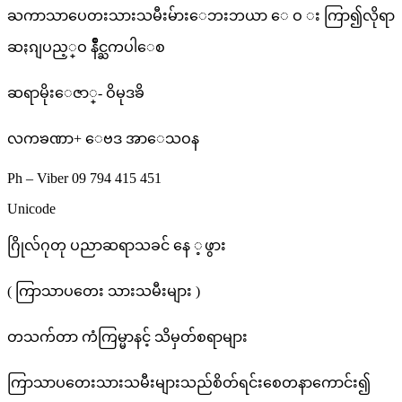
ႀကာသာပေတးသားသမီးမ်ားေဘးဘယာ ေ ဝ း ကြာ၍လိုရာ
ဆႏၵျပည့္ဝ နိဳင္ႀကပါေစ
ဆရာမိုးေဇာ္- ဝိမုဒၶိ
လကၶဏာ+ ေဗဒ အာေသဝန
Ph – Viber 09 794 415 451
Unicode
ဂြိုလ်ဂုတု ပညာဆရာသခင် နေ ့ဖွား
( ကြာသာပတေး သားသမီးများ )
တသက်တာ ကံကြမ္မာနင့် သိမှတ်စရာများ
ကြာသာပတေးသားသမီးများသည်စိတ်ရင်းစေတနာကောင်း၍