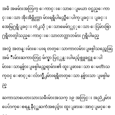
အမိ အဖမ်ားအတြက္ ေကာင္းေသာေျမယာ ဝင္မည္ေကာ
င္းေသာ အိုးအိမ္တိုက္တာ မ်ားရရွိပါမည္ထီေပါက္ျခင္း ျခင္း
အေမြ႐ရွိျခင္း ကဲ႕သို ့ေသာမေမ်ာ္လင့္ေသာ ေငြမ်ားစြာ
႐ရွိတတ္ပါသည္ေကာင္းေသာလာဘ္လာဘမ်ား ႐ရွိပါမည္
အလွဴ အတန္းမ်ားေပးရ တတ္ေသာကာလမ်ားျဖစ္ပါသည္အေဆြ
အမ် ိဳးမ်ားႀကားတြင္ မ်က္နွာ ပြင့္လန္းပါမည္ခ်စ္သူခင္သူ ေပါ
မ်ားေသာနစ္မ်ားျဖစ္ပါမည္ဆရာမ်ား၏ ထူးျခားေသာ ေမတၱာသ
က္ဝင္ ေစာင့္ေလ်ာက္မွဳ႕မ်ားရရွိတတ္ေသာ နစ္မ်ားသာ ျဖစ္ပါမ
ည္
ႀကာသာပေတးသားသမီးမ်ားအသက္ ၁၉ အတြင္း အညံ႕မ်ား
ပေပ်ာက္ေစရန္ နဳင့္အႀကံအစည္မ်ား ထူးျခားေအာင္ျမင္ေစ