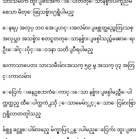
သားသမီးကံ ထူးျခားအက် ိဳးေပးတတ္ေသာနစ္မ်ားပါကူညီမ
စေသာ မိတ္ေဆြသစ္မ်ား႐ရွိပါမည္
ေနရပ္ အလုပ္ ဘဝ အေျပာင္းအလဲမ်ားျဖစ္တတ္သည္အေတြးသစ္
အလုပ္ဘဝ အသစ္မ်ား စတင္ရတတ္ေသာနစ္မ်ားျဖစ္ပါသည္က်မၼာေရး
ဦးေခါင္းပိုင္းေဝဒနာ သတိျပဳရပါမည္
ႀကာသာပေတး သားသမီးမ်ားအသက္ ၅၉ မွ အသက္ ၇၃ အတြ
င္းကာလမ်ား
ေငြေက် းဓနဥစၥာကံေကာင္းေသာ နစ္မ်ားျဖစ္ပါမည္ထီေပါ
က္တတ္သည္ ထီေပါက္သကဲ႕သို ့ေသာမေမ်ာ္လင့္ေသာေငြမ်ားစြာ
႐ရွိလာတတ္ပါသည္
ခ်စ္သူ ခင္သူေပါမ်ားမည္ မ်က္နွာပြင့္လန္းပါမည္ေငြေက်း ထူးျခား