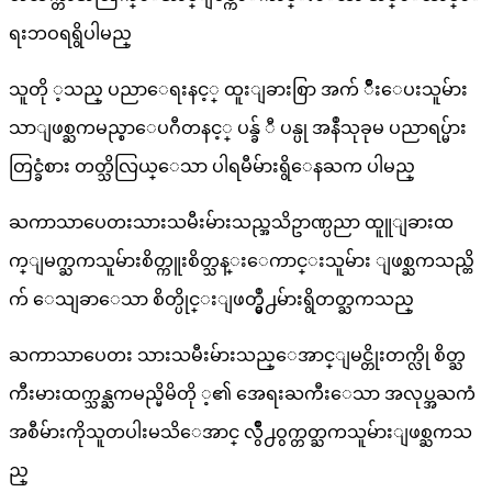
ရးဘဝရရွိပါမည္
သူတို ့သည္ ပညာေရးနင့္ ထူးျခားစြာ အက် ိဳးေပးသူမ်ား
သာျဖစ္ႀကမည္စာေပဂီတနင့္ ပန္ခ် ီ ပန္ပု အနဳသုခုမ ပညာရပ္မ်ား
တြင္ခံစား တတ္သိလြယ္ေသာ ပါရမီမ်ားရွိေနႀက ပါမည္
ႀကာသာပေတးသားသမီးမ်ားသည္အသိဥာဏ္ပညာ ထူူျခားထ
က္ျမက္ႀကသူမ်ားစိတ္ကူးစိတ္သန္းေကာင္းသူမ်ား ျဖစ္ႀကသည္တိ
က် ေသျခာေသာ စိတ္ပိုင္းျဖတ္မွဳ႕မ်ားရွိတတ္ႀကသည္
ႀကာသာပေတး သားသမီးမ်ားသည္ေအာင္ျမင္တိုးတက္လို စိတ္ႀ
ကီးမားထက္သန္ႀကမည္မိမိတို ့၏ အေရးႀကီးေသာ အလုပ္အႀကံ
အစီမ်ားကိုသူတပါးမသိေအာင္ လွိဳ႕ဝွက္တတ္ႀကသူမ်ားျဖစ္ႀကသ
ည္