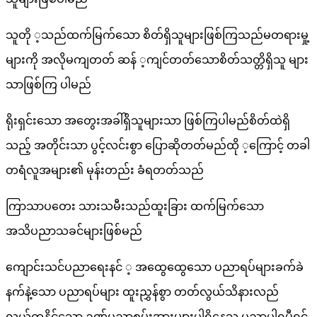
သူတို ့သည်ထက်မြက်သော စိတ်ရှိသူများဖြစ်ကြသည်မတရားမှု့
များကို အလိုမကျတတ် ဆန် ့ကျင်တတ်သောစိတ်သတ္တိရှိသူ များ
သာဖြစ်ကြ ပါမည်
ရိုးရှင်းသော အတွေးအခါ်ရှိသူများသာ ဖြစ်ကြပါမည်စိတ်ထဲရှိ
သည့် အတိုင်းသာ ပွင့်လင်းစွာ ပြောဆိုတတ်မည်ထို ့ကြောင့် တခါ
တရံလူအများ၏ မုန်းတည်း ခံရတတ်သည်
ကြာသာပတေး သားသမီးသည်ထူးခြား ထက်မြက်သော
အသိပညာသခင်များဖြစ်မည်
ကျောင်းသင်ပညာရေးနင် ့ အထွေထွေသော ပညာရပ်များခက်ခဲ
နက်နဲ့သော ပညာရပ်များ ထူးညွှန်စွာ တတ်လွယ်သိနားလည်
လွယ်ကူနိုင်သော ဥဏ်ပညာစွမ်းအားများပါရှိနေသူ ပညာပါရမီရှင်