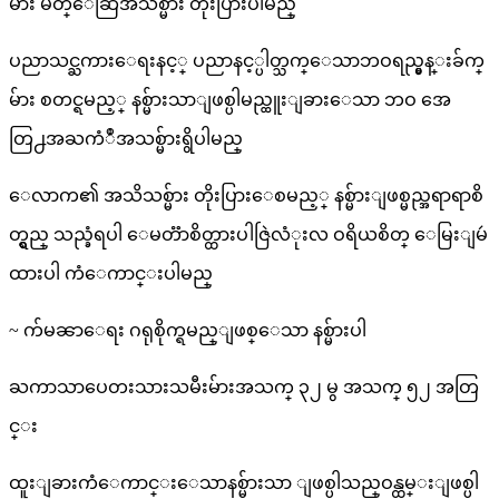
မ်ား မိတ္ေဆြအသစ္မ်ား တိုးပြားပါမည္
ပညာသင္ႀကားေရးနင့္ ပညာနင့္ပါတ္သက္ေသာဘဝရည္မွန္းခ်က္
မ်ား စတင္ရမည့္ နစ္မ်ားသာျဖစ္ပါမည္ထူးျခားေသာ ဘဝ အေ
တြ႕အႀကံဳအသစ္မ်ားရွိပါမည္
ေလာက၏ အသိသစ္မ်ား တိုးပြားေစမည့္ နစ္မ်ားျဖစ္မည္အရာရာစိ
တ္ရွည္ သည္ခံရပါ ေမတၱာစိတ္ထားပါဇြဲလံုးလ ဝရိယစိတ္ ေမြးျမဴ
ထားပါ ကံေကာင္းပါမည္
~ က်မၼာေရး ဂရုစိုက္ရမည္ျဖစ္ေသာ နစ္မ်ားပါ
ႀကာသာပေတးသားသမီးမ်ားအသက္ ၃၂ မွ အသက္ ၅၂ အတြ
င္း
ထူးျခားကံေကာင္းေသာနစ္မ်ားသာ ျဖစ္ပါသည္ဝန္ထမ္းျဖစ္ပါ