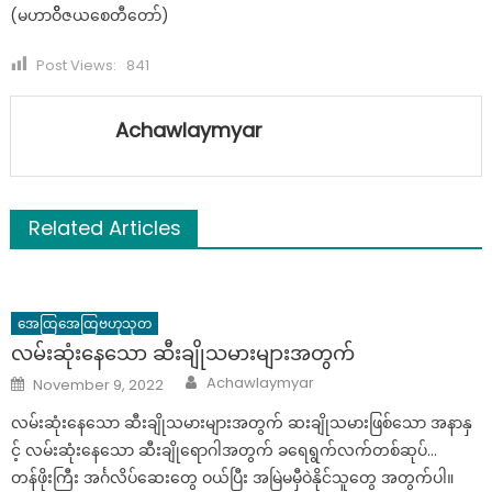
(မဟာဝိိဇယစေတီတော်)
Post Views:
841
Achawlaymyar
Related Articles
အေထြအေထြဗဟုသုတ
လမ်းဆုံးနေသော ဆီးချိုသမားများအတွက်
Author
Posted
Achawlaymyar
November 9, 2022
on
လမ်းဆုံးနေသော ဆီးချိုသမားများအတွက် ဆးချိုသမားဖြစ်သော အနာနှ
င့် လမ်းဆုံးနေသော ဆီးချိုရောဂါအတွက် ခရေရွက်လက်တစ်ဆုပ်…
တန်ဖိုးကြီး အင်္ဂလိပ်ဆေးတွေ ဝယ်ပြီး အမြဲမမှီဝဲနိုင်သူတွေ အတွက်ပါ။