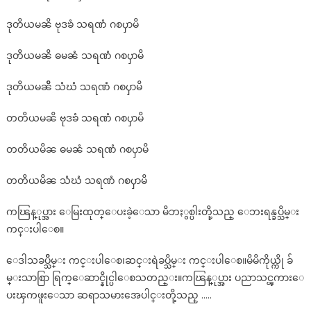
ရြ
ဒုတိယမၼိ ဗုဒၶံ သရဏံ ဂစၦာမိ
တ္
ဖ
ဒုတိယမၼိ ဓမၼံ သရဏံ ဂစၦာမိ
တ္
ပါ
ဒုတိယမၼိိ သံဃံ သရဏံ ဂစၦာမိ
မေမ႔ပါ
နဲ႔
တတိယမၼိ ဗုဒၶံ သရဏံ ဂစၦာမိ
တတိယမိၼ ဓမၼံ သရဏံ ဂစၦာမိ
တတိယမိၼ သံဃံ သရဏံ ဂစၦာမိ
ကၽြန္ုပ္အား ေမြးထုတ္ေပးခဲ့ေသာ မိဘႏွစ္ပါးတို့သည္ ေဘးရန္ခပ္သိမ္း
ကင္းပါေစ။
ေဒါသခပ္သိိမ္း ကင္းပါေစ၊ဆင္းရဲခပ္သိမ္း ကင္းပါေစ။မိမိကိုယ္ကို ခ်
မ္းသာစြာ ရြက္ေဆာင္နိုင္ပါေစသတည္း။ကၽြန္ုပ္အား ပညာသင္ၾကားေ
ပးၾကဖူးေသာ ဆရာသမားအေပါင္းတို့သည္ …..