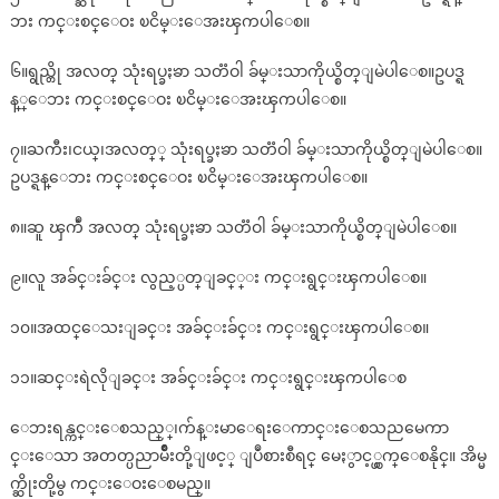
ဘး ကင္းစင္ေဝး ၿငိမ္းေအးၾကပါေစ။
၆။ရွည္တို အလတ္ သုံးရပ္ခႏၶာ သတၱဝါ ခ်မ္းသာကိုယ္စိတ္ျမဲပါေစ။ဥပဒ္ရ
န္္ေဘး ကင္းစင္ေဝး ၿငိမ္းေအးၾကပါေစ။
၇။ႀကီး၊ငယ္၊အလတ္္ သုံးရပ္ခႏၶာ သတၱဝါ ခ်မ္းသာကိုယ္စိတ္ျမဲပါေစ။
ဥပဒ္ရန္ေဘး ကင္းစင္ေဝး ၿငိမ္းေအးၾကပါေစ။
၈။ဆူ ၾကဳံ အလတ္ သုံးရပ္ခႏၶာ သတၱဝါ ခ်မ္းသာကိုယ္စိတ္ျမဲပါေစ။
၉။လူ အခ်င္းခ်င္း လွည့္ပတ္ျခင္္း ကင္းရွင္းၾကပါေစ။
၁၀။အထင္ေသးျခင္း အခ်င္းခ်င္း ကင္းရွင္းၾကပါေစ။
၁၁။ဆင္းရဲလိုျခင္း အခ်င္းခ်င္း ကင္းရွင္းၾကပါေစ
ေဘးရန္ကင္းေစသည္္၊က်န္းမာေရးေကာင္းေစသညမေကာ
င္းေသာ အတတ္ပညာမ်ိဳးတို့ျဖင့္ ျပဳစားစီရင္ မေႏွာင့္ယွက္ေစနိုင္။ အိမ္မ
က္ဆိုးတို့မွ ကင္းေဝးေစမည္။