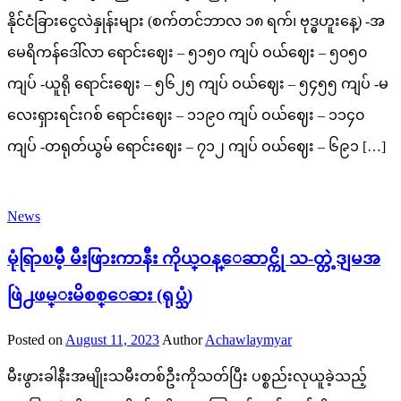
နိုင်ငံခြားငွေလဲနှုန်းများ (စက်တင်ဘာလ ၁၈ ရက်၊ ဗုဒ္ဓဟူးနေ့) -အ
မေရိကန်ဒေါ်လာ‌ ရောင်းဈေး – ၅၁၅၀ ကျပ် ဝယ်ဈေး – ၅၀၅၀
ကျပ် -ယူရို ရောင်းဈေး – ၅၆၂၅ ကျပ် ဝယ်ဈေး – ၅၄၅၅ ကျပ် -မ
လေးရှားရင်းဂစ် ရောင်းဈေး – ၁၁၉၀ ကျပ် ဝယ်ဈေး – ၁၁၄၀
ကျပ် -တရုတ်ယွမ် ရောင်းဈေး – ၇၁၂ ကျပ် ဝယ်ဈေး – ၆၉၁ […]
News
မုံရြာၿမိဳ့‌ မီးဖြားကာနီး ကိုယ္ဝန္ေဆာင္ကို သ-တ္တဲ့ဒျမအ
ဖြဲ႕ဖမ္းမိစစ္ေဆး (ရုပ္သံ)
Posted on
August 11, 2023
Author
Achawlaymyar
မီးဖွားခါနီးအမျိုးသမီးတစ်ဦးကိုသတ်ပြီး ပစ္စည်းလုယူခဲ့သည့်