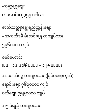
-ကမ္ဘာ့ရွှေဈေး
တအောင်စ ၃၃၅၇ ဒေါ်လာ
ဓာတ်သတ္တု(ရွှေ)ရည်ညွှန်းစျေး
– အကယ်ဒမီ မီးလင်းရွှေ တကျပ်သား
၅၇၆၀၀၀၀ ကျပ်
စနစ်ဟောင်း
(၁ိ – ၁၆.၆၀၆ ဂရမ် = ၁၂၈ ရွေး)
-အခေါက်ရွှေ တကျပ်သား (ပြင်ပဈေးကွက်)
ရောင်းဈေး ၇၆၃၀၀၀၀ ကျပ်
ဝယ်ဈေး ၇၅၉၀၀၀၀ ကျပ်
-၁၅ ပဲရည် တကျပ်သား