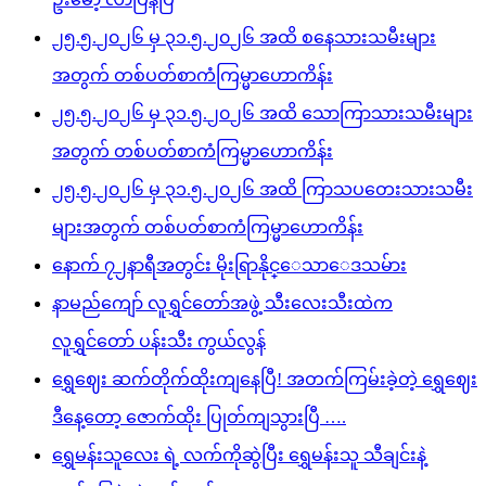
၂၅.၅.၂၀၂၆ မှ ၃၁.၅.၂၀၂၆ အထိ စနေသားသမီးများ
အတွက် တစ်ပတ်စာကံကြမ္မာဟောကိန်း
၂၅.၅.၂၀၂၆ မှ ၃၁.၅.၂၀၂၆ အထိ သောကြာသားသမီးများ
အတွက် တစ်ပတ်စာကံကြမ္မာဟောကိန်း
၂၅.၅.၂၀၂၆ မှ ၃၁.၅.၂၀၂၆ အထိ ကြာသပတေးသားသမီး
များအတွက် တစ်ပတ်စာကံကြမ္မာဟောကိန်း
နောက် ၇၂နာရီအတွင်း မိုးရြာနိုင္ေသာေဒသမ်ား
နာမည်ကျော် လူရွှင်တော်အဖွဲ့ သီးလေးသီးထဲက
လူရွှင်တော် ပန်းသီး ကွယ်လွန်
ရွှေဈေး ဆက်တိုက်ထိုးကျနေပြီ! အတက်ကြမ်းခဲ့တဲ့ ရွှေဈေး
ဒီနေ့တော့ ဇောက်ထိုး ပြုတ်ကျသွားပြီ ….
ရွှေမန်းသူလေး ရဲ့ လက်ကိုဆွဲပြီး ရွှေမန်းသူ သီချင်းနဲ့