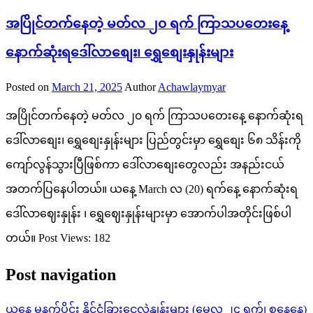
အပြိုင်တက်နေတဲ့ မတ်လ ၂၀ ရက် ကြာသပတေးနေ့
နောက်ဆုံးရဒေါ်လာစျေး၊ ရွှေစျေးနှုန်းများ
Posted on
March 21, 2025
Author
Achawlaymyar
အပြိုင်တက်နေတဲ့ မတ်လ ၂၀ ရက် ကြာသပတေးနေ့ နောက်ဆုံးရ
ဒေါ်လာစျေး၊ ရွှေစျေးနှုန်းများ ပြည်တွင်းမှာ ရွှေစျေး ၆၈ သိန်းကို
ကျော်လွန်သွားပြီဖြစ်ကာ ဒေါ်လာစျေးတွေလည်း အနည်းငယ်
အတက်ပြနေပါတယ်။ ယနေ့ March လ (20) ရက်နေ့ နောက်ဆုံးရ
ဒေါ်လာဈေးနှုန်း ၊ ရွှေဈေးနှုန်းများမှာ အောက်ပါအတိုင်းဖြစ်ပါ
တယ်။ Post Views: 182
Post navigation
ယနေ့ မနက်ပိုင်း နိုင်ငံခြားငွေလဲနှုန်းများ (မေလ ၂၄ ရက်၊ စနေနေ့)