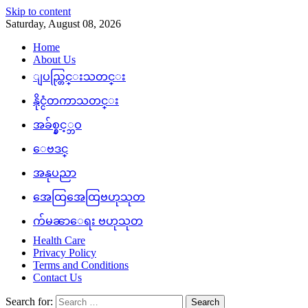
Skip to content
Saturday, August 08, 2026
Home
About Us
ျပည္တြင္းသတင္း
နိုင္ငံတကာသတင္း
အခ်စ္နွင့္ဘဝ
ေဗဒင္
အနုပညာ
အေထြအေထြဗဟုသုတ
က်မၼာေရး ဗဟုသုတ
Health Care
Privacy Policy
Terms and Conditions
Contact Us
Search for: