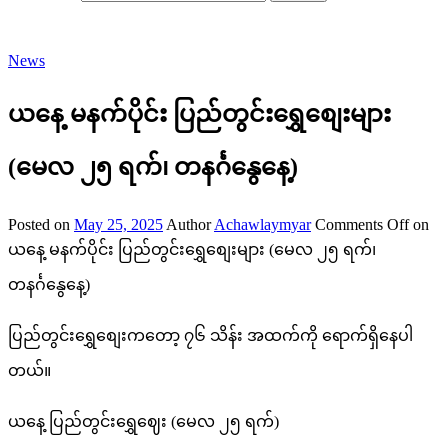
News
ယနေ့ မနက်ပိုင်း ပြည်တွင်းရွှေစျေးများ
(မေလ ၂၅ ရက်၊ တနင်္ဂနွေနေ့)
Posted on
May 25, 2025
Author
Achawlaymyar
Comments Off
on
ယနေ့ မနက်ပိုင်း ပြည်တွင်းရွှေစျေးများ (မေလ ၂၅ ရက်၊
တနင်္ဂနွေနေ့)
ပြည်တွင်းရွှေစျေးကတော့ ၇၆ သိန်း အထက်ကို ရောက်ရှိနေပါ
တယ်။
ယနေ့ ပြည်တွင်းရွှေဈေး (မေလ ၂၅ ရက်)