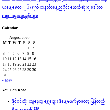
ယနေ့ မေလ (၂၆) ရက် တနင်္လာနေ့ ညပိုင်း နောက်ဆုံးရ ဒေါ်လာ
စျေး၊ ရွှေစျေးနှုန်းများ
Calendar
August 2026
M
T
W
T
F
S
S
1
2
3
4
5
6
7
8
9
10
11
12
13
14
15
16
17
18
19
20
21
22
23
24
25
26
27
28
29
30
31
« May
You Can Read
ဒိုင်ဗင်ထိုး ကျနေတဲ့ ရွှေဈေး! ဒီနေ့ မနက်မှာတော့ ပြန်လည်
ဦးမော့ လာပြန်ပြီ