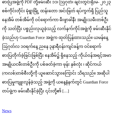
ဓားပြအဖွဲ့ကို PDF တို့ဖမ်းဆီး ၁၁၊ ဩဂုတ်၊ ချင်းတွင်းရိုးမ- ၂၀၂၃
စစ်ကိုင်းတိုင်း မုံရွာမြို့ ထန်းတော အင်းဖြတ် ရပ်ကွက်ရှိ ပြည်သူ
နေအိမ် တစ်အိမ်ကို ဝင်ရောက်ကာ မီးဖွာခါနီး အမျိုးသမီးတစ်ဦး
ကို သတ်ပြီး ပစ္စည်းလုယူခဲ့သည့် လက်နက်ကိုင်အဖွဲ့ကို ဖမ်းဆီးနိုင်
ခဲ့သည်ဟု Guardian Force အဖွဲ့က ထုတ်ပြန်ထားသည်။ ယမန်နေ့
ဩဂုတ်လ ၁၀ရက်နေ့ ညနေ ၃နာရီဝန်းကျင်ခန့်က ဝင်ရောက်
ဓားပြတိုက်ခဲ့ခြင်းဖြစ်ပြီး နေအိမ်၌ ရှိနေသည့် ကိုယ်ဝန်အရင့်အမာ
အမျိုယငမီးတစ်ဦးကို ပစ်ခတ်ခဲ့ကာ ဖုန်း နှစ်လုံး ၊ ဆိုင်ကယ်
(ကလစ်)တစ်စီးတို့ကို ယူဆောင်သွားကြောင်း သိရသည်။ အဆိုပါ
ဓားပြမှုကျူးလွန်ခဲ့သည့် အဖွဲ့ကို ယနေ့နံနက်တွင် Guardian Force
တပ်ဖွဲ့က ဖမ်းဆီးနိုင်ခဲ့ပြီး ၎င်းတို့​၏ […]
News