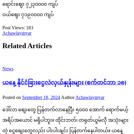
ရောင်းဈေး ၇၂၃၀၀၀၀ ကျပ်
ဝယ်ဈေး ၇၁၉၀၀၀၀ ကျပ်
Post Views:
183
Achawlaymyar
Related Articles
News
ယနေ့ နိုင်ငံခြားငွေလဲလှယ်နှုန်းများ (စက်တင်ဘာ ၁၈)
Posted on
September 18, 2024
Author
Achawlaymyar
ဒေါ်လာ စျေးတွေ ပြန်တက်လာနေပြီး ၅၀၀၀ အောက် ရောက်မယ့်
အရိပ်အယောင် မရှိပါဘူး။ ထိုင်းဘတ်၊ တရုတ်ယွမ်လို အသုံးများ
တဲ့ ငွေစျေးတွေလည်း ပါးပါးချင်း ပြန်တက်နေပါတယ်။ ယနေ့