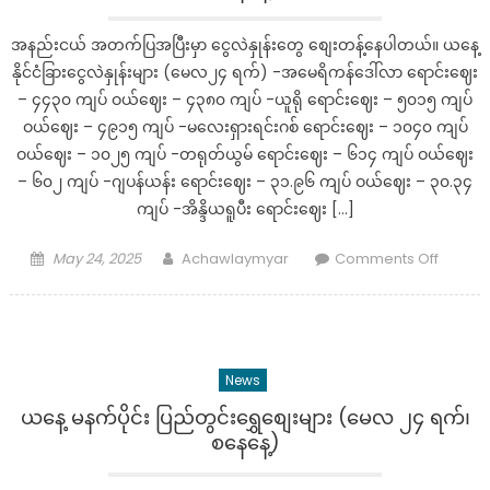
အနည်းငယ် အတက်ပြအပြီးမှာ ငွေလဲနှုန်းတွေ စျေးတန့်နေပါတယ်။ ယနေ့
နိုင်ငံခြားငွေလဲနှုန်းများ (မေလ၂၄ ရက်) -အမေရိကန်ဒေါ်လာ‌ ရောင်းဈေး
– ၄၄၃၀ ကျပ် ဝယ်ဈေး – ၄၃၈၀ ကျပ် -ယူရို ရောင်းဈေး – ၅၀၁၅ ကျပ်
ဝယ်ဈေး – ၄၉၁၅ ကျပ် -မလေးရှားရင်းဂစ် ရောင်းဈေး – ၁၀၄၀ ကျပ်
ဝယ်ဈေး – ၁၀၂၅ ကျပ် -တရုတ်ယွမ် ရောင်းဈေး – ၆၁၄ ကျပ် ဝယ်ဈေး
– ၆၀၂ ကျပ် -ဂျပန်ယန်း ရောင်းဈေး – ၃၁.၉၆ ကျပ် ဝယ်ဈေး – ၃၀.၃၄
ကျပ် -အိန္ဒိယရူပီး ရောင်းဈေး […]
Posted
Author
on
May 24, 2025
Achawlaymyar
Comments Off
on
ယနေ့
မနက်
ပိုင်း
နိုင်ငံခြာ
News
လဲ
နှုန်း
ယနေ့ မနက်ပိုင်း ပြည်တွင်းရွှေစျေးများ (မေလ ၂၄ ရက်၊
များ
စနေနေ့)
(မေလ
၂၄