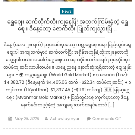
News
ရွှေဈေး ဆက်တိုက်ထိုးကျနေပြီ! အတက်ကြမ်းခဲ့တဲ့ ရွှေ
ဈေး ဒီနေ့တော့ ဇောက်ထိုး ပြုတ်ကျသွားပြီ ….
ဒီနေ့ (မေလ ၂၈ ရက်) ညနေခင်းမှာတော့ ကမ္ဘာ့ရွှေဈေးရော ပြည်တွင်းရွှေ
ဈေးပါ အကျဘက်မှာပဲ ဆက်လက်ပြီး အရှိန်အဟုန်နဲ့ ထိုးကျနေတာကို
တွေ့ရပါတယ်။ အခေါက်ရွှေဈေးဟာ မနက်ပိုင်းထက်စာရင် ညနေပိုင်းမှာ
ထပ်မံကျဆင်းလာပါတယ်။ ‼️ ယနေ့ ညနေ နောက်ဆုံးရရှိထားတဲ့ ဈေးနှုန်း
များ – 🌍 ကမ္ဘာ့ရွှေဈေး (World Gold Market) ♦️ ၁ အောင်စ (1 oz):
$4,382.72 (ဒီနေ့မနက် $4,405.06 ထက် -$22.34 ထပ်မံကျဆင်း) ♦️ ၁
ကျပ်သား (1 Kyatthar): $2,337.45 (-$11.91 ထပ်ကျ) 🇲🇲 မြန်မာ့ရွှေ
ဈေး (Myanmar Gold Market) ♦️ ပြည်တွင်းဈေးကွက်မှာတော့ ဒီနေ့
မနက်ခင်းကဖွင့်ခဲ့တဲ့ အကျဈေးထက်စာရင်တောင် […]
Posted
Author
on
May 28, 2026
Achawlaymyar
Comments Off
on
ရွှေ
ဈေး