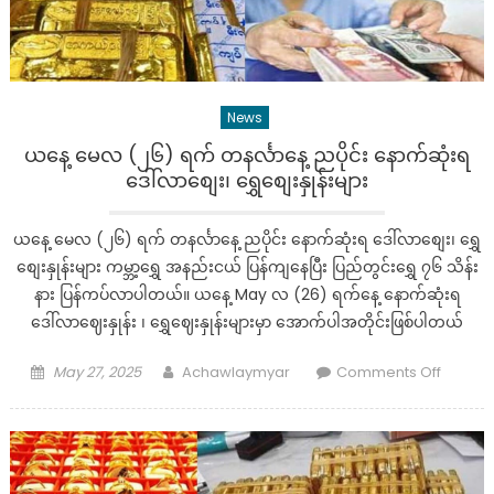
ဒေါ်
လာ
စျေး၊
ရွှေ
News
စျေး
နှုန်း
ယနေ့ မေလ (၂၆) ရက် တနင်္လာနေ့ ညပိုင်း နောက်ဆုံးရ
များ
ဒေါ်လာစျေး၊ ရွှေစျေးနှုန်းများ
ယနေ့ မေလ (၂၆) ရက် တနင်္လာနေ့ ညပိုင်း နောက်ဆုံးရ ဒေါ်လာစျေး၊ ရွှေ
စျေးနှုန်းများ ကမ္ဘာ့ရွှေ အနည်းငယ် ပြန်ကျနေပြီး ပြည်တွင်းရွှေ ၇၆ သိန်း
နား ပြန်ကပ်လာပါတယ်။ ယနေ့ May လ (26) ရက်နေ့ နောက်ဆုံးရ
ဒေါ်လာဈေးနှုန်း ၊ ရွှေဈေးနှုန်းများမှာ အောက်ပါအတိုင်းဖြစ်ပါတယ်
Posted
Author
on
May 27, 2025
Achawlaymyar
Comments Off
on
ယနေ့
မေလ
(၂၆)
ရက်