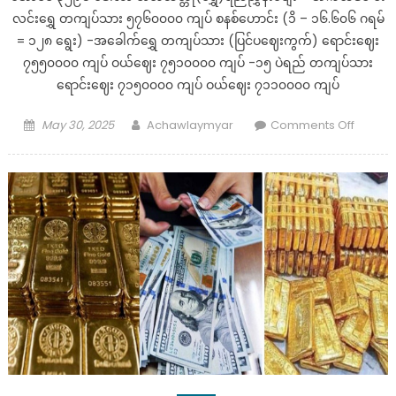
လင်းရွှေ တကျပ်သား ၅၇၆၀၀၀၀ ကျပ် စနစ်ဟောင်း (၁ိ – ၁၆.၆၀၆ ဂရမ်
= ၁၂၈ ရွေး) -အခေါက်ရွှေ တကျပ်သား (ပြင်ပဈေးကွက်) ရောင်းဈေး
၇၅၅၀၀၀၀ ကျပ် ဝယ်ဈေး ၇၅၁၀၀၀၀ ကျပ် -၁၅ ပဲရည် တကျပ်သား
ရောင်းဈေး ၇၁၅၀၀၀၀ ကျပ် ဝယ်ဈေး ၇၁၁၀၀၀၀ ကျပ်
Posted
Author
on
May 30, 2025
Achawlaymyar
Comments Off
on
ယနေ့
မနက်
ပိုင်း
ပြည်တွင်
ရွှေ
စျေး
များ
(မေလ
၃၀
ရက်၊
သောကြာ