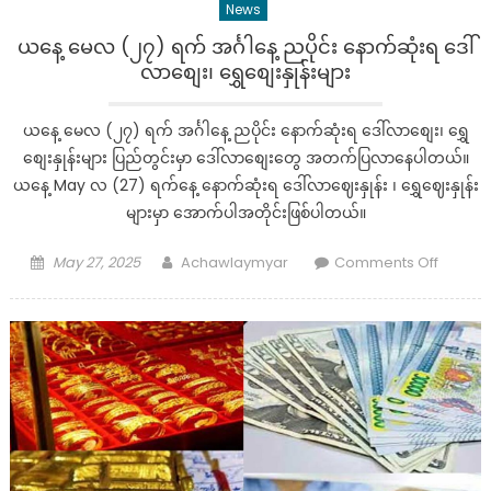
News
ယနေ့ မေလ (၂၇) ရက် အင်္ဂါနေ့ ညပိုင်း နောက်ဆုံးရ ဒေါ်
လာစျေး၊ ရွှေစျေးနှုန်းများ
ယနေ့ မေလ (၂၇) ရက် အင်္ဂါနေ့ ညပိုင်း နောက်ဆုံးရ ဒေါ်လာစျေး၊ ရွှေ
စျေးနှုန်းများ ပြည်တွင်းမှာ ဒေါ်လာစျေးတွေ အတက်ပြလာနေပါတယ်။
ယနေ့ May လ (27) ရက်နေ့ နောက်ဆုံးရ ဒေါ်လာဈေးနှုန်း ၊ ရွှေဈေးနှုန်း
များမှာ အောက်ပါအတိုင်းဖြစ်ပါတယ်။
Posted
Author
on
May 27, 2025
Achawlaymyar
Comments Off
on
ယနေ့
မေလ
(၂၇)
ရက်
အင်္ဂါနေ့
ည
ပိုင်း
နောက်ဆု
ရ