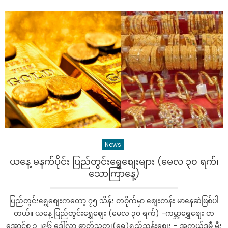
မနက်
ပိုင်း
နိုင်ငံခြာ
လဲ
နှုန်း
များ
(
မေလ
၃၀
ရက်၊
သောကြာ
News
ယနေ့ မနက်ပိုင်း ပြည်တွင်းရွှေစျေးများ (မေလ ၃၀ ရက်၊
သောကြာနေ့)
ပြည်တွင်းရွှေစျေးကတော့ ၇၅ သိန်း တဝိုက်မှာ စျေးတန်း မာနေဆဲဖြစ်ပါ
တယ်။ ယနေ့ ပြည်တွင်းရွှေဈေး (မေလ ၃၀ ရက်) -ကမ္ဘာ့ရွှေဈေး တ
အောင်စ ၃၂၉၆ ဒေါ်လာ ဓာတ်သတ္တု(ရွှေ)ရည်ညွှန်းစျေး – အကယ်ဒမီ မီး