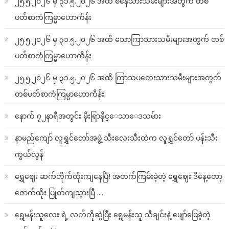
၂၅.၅.၂၀၂၆ မှ ၃၁.၅.၂၀၂၆ အထိ စနေသားသမီးများအတွက် တစ်
ပတ်စာကံကြမ္မာဟောကိန်း
၂၅.၅.၂၀၂၆ မှ ၃၁.၅.၂၀၂၆ အထိ သောကြာသားသမီးများအတွက် တစ်
ပတ်စာကံကြမ္မာဟောကိန်း
၂၅.၅.၂၀၂၆ မှ ၃၁.၅.၂၀၂၆ အထိ ကြာသပတေးသားသမီးများအတွက်
တစ်ပတ်စာကံကြမ္မာဟောကိန်း
နောက် ၇၂နာရီအတွင်း မိုးရြာနိုင္ေသာေဒသမ်ား
နာမည်ကျော် လူရွှင်တော်အဖွဲ့ သီးလေးသီးထဲက လူရွှင်တော် ပန်းသီး
ကွယ်လွန်
ရွှေဈေး ဆက်တိုက်ထိုးကျနေပြီ! အတက်ကြမ်းခဲ့တဲ့ ရွှေဈေး ဒီနေ့တော့
ဇောက်ထိုး ပြုတ်ကျသွားပြီ ….
ရွှေမန်းသူလေး ရဲ့ လက်ကိုဆွဲပြီး ရွှေမန်းသူ သီချင်းနဲ့ ဖျော်ဖြေခဲ့တဲ့