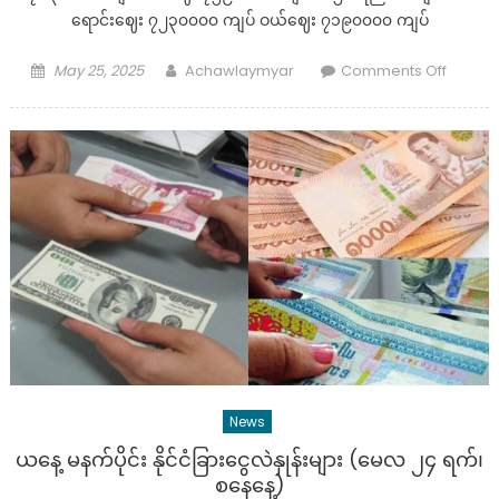
ရောင်းဈေး ၇၂၃၀၀၀၀ ကျပ် ဝယ်ဈေး ၇၁၉၀၀၀၀ ကျပ်
Posted
Author
on
May 25, 2025
Achawlaymyar
Comments Off
on
ယနေ့
မနက်
ပိုင်း
ပြည်တွင်
ရွှေ
စျေး
များ
(မေလ
၂၅
ရက်၊
တနင်္ဂနွေ
News
ယနေ့ မနက်ပိုင်း နိုင်ငံခြားငွေလဲနှုန်းများ (မေလ ၂၄ ရက်၊
စနေနေ့)