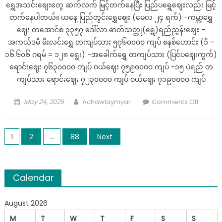
ရွှေအသင်းစျေးတွေ ဆက်လက် မြင့်တက်နေပြီး ပြည်ပရွှေစျေးလည်း မြင့်
ရက်၊
တက်နေပါတယ်။ ယနေ့ ပြည်တွင်းရွှေဈေး (မေလ ၂၄ ရက်) -ကမ္ဘာ့ရွှေ
စနေနေ့)
ဈေး တအောင်စ ၃၃၅၇ ဒေါ်လာ ဓာတ်သတ္တု(ရွှေ)ရည်ညွှန်းစျေး –
အကယ်ဒမီ မီးလင်းရွှေ တကျပ်သား ၅၇၆၀၀၀၀ ကျပ် စနစ်ဟောင်း (၁ိ –
၁၆.၆၀၆ ဂရမ် = ၁၂၈ ရွေး) -အခေါက်ရွှေ တကျပ်သား (ပြင်ပဈေးကွက်)
ရောင်းဈေး ၇၆၃၀၀၀၀ ကျပ် ဝယ်ဈေး ၇၅၉၀၀၀၀ ကျပ် -၁၅ ပဲရည် တ
ကျပ်သား ရောင်းဈေး ၇၂၃၀၀၀၀ ကျပ် ဝယ်ဈေး ၇၁၉၀၀၀၀ ကျပ်
Posted
Author
on
May 24, 2025
Achawlaymyar
Comments Off
on
ယနေ့
မနက်
Posts
ပိုင်း
1
2
…
88
Next
ပြည်တွင်
navigation
ရွှေ
စျေး
Calendar
များ
(မေလ
August 2026
၂၄
ရက်၊
M
T
W
T
F
S
S