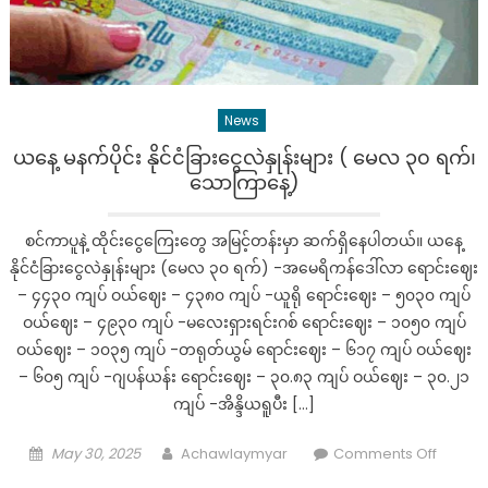
၃၁
ရက်၊
စနေနေ့)
News
ယနေ့ မနက်ပိုင်း နိုင်ငံခြားငွေလဲနှုန်းများ ( မေလ ၃၀ ရက်၊
သောကြာနေ့)
စင်ကာပူနဲ့ ထိုင်းငွေကြေးတွေ အမြင့်တန်းမှာ ဆက်ရှိနေပါတယ်။ ယနေ့
နိုင်ငံခြားငွေလဲနှုန်းများ (မေလ ၃၀ ရက်) -အမေရိကန်ဒေါ်လာ‌ ရောင်းဈေး
– ၄၄၃၀ ကျပ် ဝယ်ဈေး – ၄၃၈၀ ကျပ် -ယူရို ရောင်းဈေး – ၅၀၃၀ ကျပ်
ဝယ်ဈေး – ၄၉၃၀ ကျပ် -မလေးရှားရင်းဂစ် ရောင်းဈေး – ၁၀၅၀ ကျပ်
ဝယ်ဈေး – ၁၀၃၅ ကျပ် -တရုတ်ယွမ် ရောင်းဈေး – ၆၁၇ ကျပ် ဝယ်ဈေး
– ၆၀၅ ကျပ် -ဂျပန်ယန်း ရောင်းဈေး – ၃၀.၈၃ ကျပ် ဝယ်ဈေး – ၃၀.၂၁
ကျပ် -အိန္ဒိယရူပီး […]
Posted
Author
on
May 30, 2025
Achawlaymyar
Comments Off
on
ယနေ့