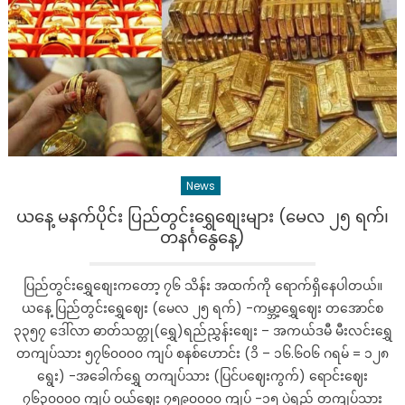
တနင်္လာန
ည
ပိုင်း
နောက်ဆု
ရ
ဒေါ်
လာ
စျေး၊
ရွှေ
News
စျေး
နှုန်း
ယနေ့ မနက်ပိုင်း ပြည်တွင်းရွှေစျေးများ (မေလ ၂၅ ရက်၊
များ
တနင်္ဂနွေနေ့)
ပြည်တွင်းရွှေစျေးကတော့ ၇၆ သိန်း အထက်ကို ရောက်ရှိနေပါတယ်။
ယနေ့ ပြည်တွင်းရွှေဈေး (မေလ ၂၅ ရက်) -ကမ္ဘာ့ရွှေဈေး တအောင်စ
၃၃၅၇ ဒေါ်လာ ဓာတ်သတ္တု(ရွှေ)ရည်ညွှန်းစျေး – အကယ်ဒမီ မီးလင်းရွှေ
တကျပ်သား ၅၇၆၀၀၀၀ ကျပ် စနစ်ဟောင်း (၁ိ – ၁၆.၆၀၆ ဂရမ် = ၁၂၈
ရွေး) -အခေါက်ရွှေ တကျပ်သား (ပြင်ပဈေးကွက်) ရောင်းဈေး
၇၆၃၀၀၀၀ ကျပ် ဝယ်ဈေး ၇၅၉၀၀၀၀ ကျပ် -၁၅ ပဲရည် တကျပ်သား