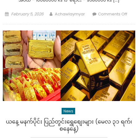
Posted
Author
on
February 5, 2026
Achawlaymyar
Comments Off
on
ယနေ့
ပြည်တွ
ရွှေ
စျေး
များ
(5
.
2
.
2026
)
News
ယနေ့ မနက်ပိုင်း ပြည်တွင်းရွှေစျေးများ (မေလ ၃၁ ရက်၊
စနေနေ့)