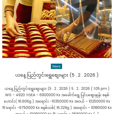
ဆက်တို
ထိုး
ကျနေ
ပြီ!
အတက်
ကြမ်း
ခဲ့
တဲ့
ရွှေ
ဈေး
ဒီ
News
နေ့
တော့
ယနေ့ ပြည်တွင်းရွှေစျေးများ (5 . 2 . 2026 )
ဇောက်ထိ
ပြုတ်
ယနေ့ ပြည်တွင်းရွှေစျေးများ (5 . 2 . 2026 ) 5 . 2 . 2026 ( 1:05 pm )
ကျ
WG – 4920 YGEA – 6900000 Ks အခေါက်ရွှေ ပြင်ပဈေးနှုန်း စနစ်
သွား
ဟောင်း( 16.606g ) အရောင်း -10350000 Ks အဝယ် – 10250000 Ks
ပြီ
15’ရောင်း -9750000 Ks စနစ်သစ်( 16.329g ) အရောင်း – 10180000 Ks
….
အဝယ် – 10080000 Ks 15′ ရောင်း – 9580000 Ks […]