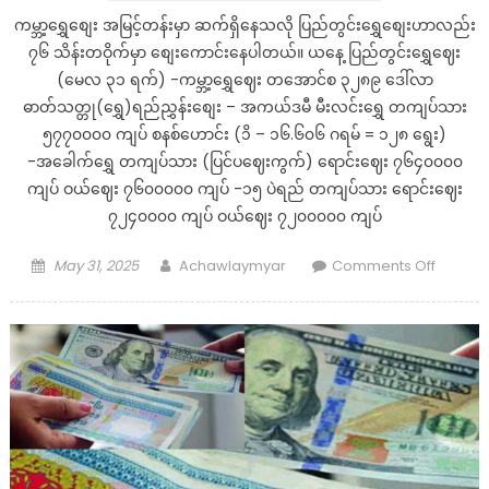
ကမ္ဘာ့ရွှေစျေး အမြင့်တန်းမှာ ဆက်ရှိနေသလို ပြည်တွင်းရွှေစျေးဟာလည်း
၇၆ သိန်းတဝိုက်မှာ စျေးကောင်းနေပါတယ်။ ယနေ့ ပြည်တွင်းရွှေဈေး
(မေလ ၃၁ ရက်) -ကမ္ဘာ့ရွှေဈေး တအောင်စ ၃၂၈၉ ဒေါ်လာ
ဓာတ်သတ္တု(ရွှေ)ရည်ညွှန်းစျေး – အကယ်ဒမီ မီးလင်းရွှေ တကျပ်သား
၅၇၇၀၀၀၀ ကျပ် စနစ်ဟောင်း (၁ိ – ၁၆.၆၀၆ ဂရမ် = ၁၂၈ ရွေး)
-အခေါက်ရွှေ တကျပ်သား (ပြင်ပဈေးကွက်) ရောင်းဈေး ၇၆၄၀၀၀၀
ကျပ် ဝယ်ဈေး ၇၆၀၀၀၀၀ ကျပ် -၁၅ ပဲရည် တကျပ်သား ရောင်းဈေး
၇၂၄၀၀၀၀ ကျပ် ဝယ်ဈေး ၇၂၀၀၀၀၀ ကျပ်
Posted
Author
on
May 31, 2025
Achawlaymyar
Comments Off
on
ယနေ့
မနက်
ပိုင်း
ပြည်တွင်
ရွှေ
စျေး
များ
(မေလ