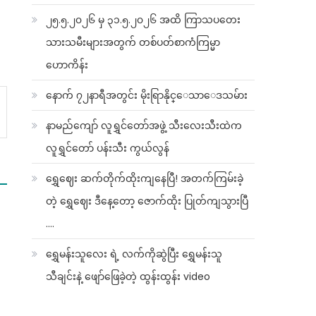
၂၅.၅.၂၀၂၆ မှ ၃၁.၅.၂၀၂၆ အထိ ကြာသပတေး
သားသမီးများအတွက် တစ်ပတ်စာကံကြမ္မာ
ဟောကိန်း
နောက် ၇၂နာရီအတွင်း မိုးရြာနိုင္ေသာေဒသမ်ား
နာမည်ကျော် လူရွှင်တော်အဖွဲ့ သီးလေးသီးထဲက
လူရွှင်တော် ပန်းသီး ကွယ်လွန်
ရွှေဈေး ဆက်တိုက်ထိုးကျနေပြီ! အတက်ကြမ်းခဲ့
တဲ့ ရွှေဈေး ဒီနေ့တော့ ဇောက်ထိုး ပြုတ်ကျသွားပြီ
….
ရွှေမန်းသူလေး ရဲ့ လက်ကိုဆွဲပြီး ရွှေမန်းသူ
း
သီချင်းနဲ့ ဖျော်ဖြေခဲ့တဲ့ ထွန်းထွန်း video