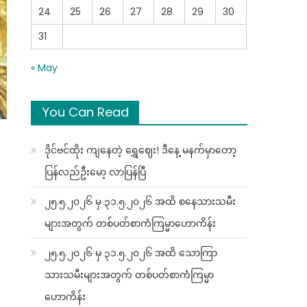
24
25
26
27
28
29
30
31
« May
You Can Read
ဒိုင်ဗင်ထိုး ကျနေတဲ့ ရွှေဈေး! ဒီနေ့ မနက်မှာတော့
ပြန်လည်ဦးမော့ လာပြန်ပြီ
၂၅.၅.၂၀၂၆ မှ ၃၁.၅.၂၀၂၆ အထိ စနေသားသမီး
များအတွက် တစ်ပတ်စာကံကြမ္မာဟောကိန်း
၂၅.၅.၂၀၂၆ မှ ၃၁.၅.၂၀၂၆ အထိ သောကြာ
သားသမီးများအတွက် တစ်ပတ်စာကံကြမ္မာ
ဟောကိန်း