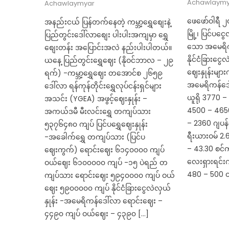
Achawlaymy
Achawlaymyar
ဖေဖော်ဝါရီ ၂၀
အနည်းငယ် ပြန်တက်နေတဲ့ ကမ္ဘာ့ရွှေစျေးနဲ့
မြို့၊ ပြင်ပင
ပြည်တွင်းဒေါ်လာစျေး ပါးပါးအကျမှာ ရွှေ
သော အမေရိက
စျေးတန်း အပြောင်းအလဲ နည်းပါးပါတယ်။
နိုင်ငံခြားငွေလ
ယနေ့ ပြည်တွင်းရွှေဈေး (နိုဝင်ဘာလ – ၂၉
ဈေးနှုန်းများ
ရက်) -ကမ္ဘာ့ရွှေဈေး တအောင်စ ၂၆၅၉
အမေရိကန်ဒေ
ဒေါ်လာ ရန်ကုန်တိုင်းရွှေလုပ်ငန်းရှင်များ
ယူရို 3770 
အသင်း (YGEA) အဖွင့်ဈေးနှုန်း –
4500 – 465
အကယ်ဒမီ မီးလင်းရွှေ တကျပ်သား
– 2360 ဂျပန်
၅၃၇၆၄၈၀ ကျပ် ပြင်ပရွှေဈေးနှုန်း
ရီးယားဝမ် 2.6
-အခေါက်ရွှေ တကျပ်သား (ပြင်ပ
– 43.30 စင်
ဈေးကွက်) ရောင်းဈေး ၆၁၄၀၀၀၀ ကျပ်
လေးရှားရင်း
ဝယ်ဈေး ၆၁၀၀၀၀၀ ကျပ် -၁၅ ပဲရည် တ
480 – 500 ထ
ကျပ်သား ရောင်းဈေး ၅၉၄၀၀၀၀ ကျပ် ဝယ်
ဈေး ၅၉၀၀၀၀၀ ကျပ် နိုင်ငံခြားငွေလဲလှယ်
နှုန်း -အမေရိကန်ဒေါ်လာ‌ ရောင်းဈေး –
၄၄၉၀ ကျပ် ဝယ်ဈေး – ၄၃၉၀ […]