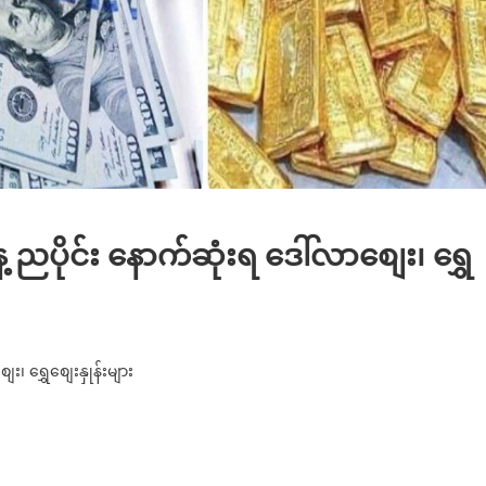
ညပိုင်း နောက်ဆုံးရ ဒေါ်လာစျေး၊ ရွှေ
on
နေ့
၊ ရွှေစျေးနှုန်းများ
မေလ
၂၇)
က်
င်္ဂါနေ့
ည