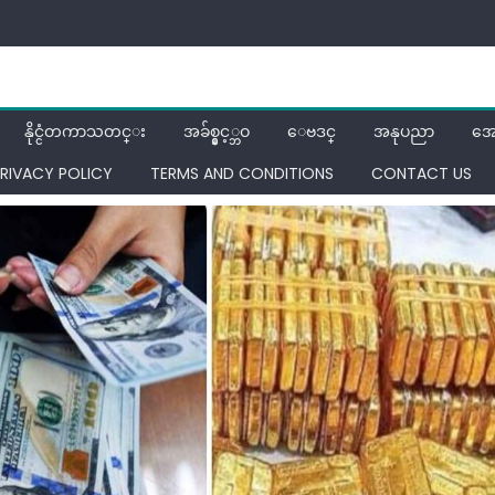
နိုင္ငံတကာသတင္း
အခ်စ္နွင့္ဘဝ
ေဗဒင္
အနုပညာ
အေ
RIVACY POLICY
TERMS AND CONDITIONS
CONTACT US