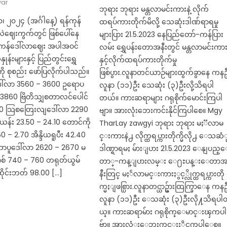
ar
ဘုရား ဘုရား မန္တလာမင်းကားနဲ့ လိုက်
၊ ၂၀၂၄ (အင်္ဂါနေ့) ရန်ကုန်
ထရပ်ကားတိုက်မိလို့ သေဆုံးဒါဏ်ရာရမှု
ွေလဲဈေးကွက်တွင် ဖြစ်ပေါ်နေ
များပြား 21.5.2023 နေပြည်တော်-ကန်ပြား
န်ဒေါ်လာဈေး အပါအဝင်
လမ်း ရွှေပန်းတောအနီးတွင် မန္တလာမင်းကာ
ဲနှုန်းများနှင့် ပြည်တွင်းရွှေ
နှင့်လိုက်ထရပ်ကားတိုက်မှု
ကို စုစည်း ဖော်ပြလိုက်ပါသည်။
ဖြစ်ပွား.လူနာတင်ယာဉ်များထွက်ခွာနေ ကန
ါ်လာ 3560 – 3600 ဥရောပ
လူနာ (၁၁)ဦး သေဆုံး (၃)ဦးလို့သိရပါ
– 3860 ဗြိတိသျှစတာလင်ပေါင်
တယ်။ ကားဆရာများ ဂရုစိုက်မောင်းကြပါ
0 သြစတြေးလျဒေါ်လာ 2290
ဗျာ။ အားလုံးဘေးကင်းနိုင်ကြပါစေ။ Mgy
ယန်း 23.50 – 24.10 တောင်ကို
TharLay zawgyi ဘုရား ဘုရား မႏၱလာမ
0 – 2.70 အိန္ဒိယရူပီး 42.40
င္းကားနဲ႕ လိုက္ထရပ္ကားတိုက္မိလို႕ ေသဆံ
ကာပူဒေါ်လာ 2620 – 2670 မ
ဒါဏ္ရာရမႈ မ်ားျပား 21.5.2023 ေနျပည္
ဂစ် 740 – 760 တရုတ်ယွမ်
တာ္-ကန္ျပားလမ္း ေ႐ႊပန္းေတာ
ိုင်းဘတ် 98.00 […]
နီးတြင္ မႏၲလာမင္းကားႏွင့္လိုက္ထရပ္ကားတို
က္မႈျဖစ္ပြား.လူနာတင္ယာဥ္မ်ားထြက္ခြာေန ကနဥ
လူနာ (၁၁)ဦး ေသဆုံး (၃)ဦးလို႔သိရပ
ယ္။ ကားဆရာမ်ား ဂရုစိုက္ေမာင္းၾကပါ
ဗ်ာ။ အားလံုးေဘးကင္းႏိုင္ၾကပါေစ။