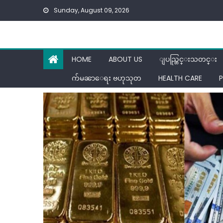
Skip
Sunday, August 09, 2026
to
content
HOME
ABOUT US
ျပည္တြင္းသတင္း
က်မၼာေရး ဗဟုသုတ
HEALTH CARE
P