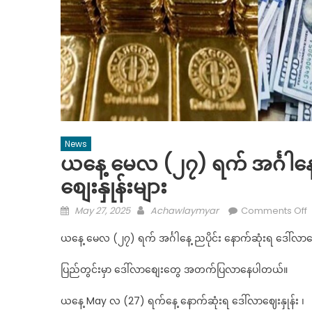
News
ယနေ့ မေလ (၂၇) ရက် အင်္ဂါနေ့ 
စျေးနှုန်းများ
Posted
Author
May 27, 2025
Achawlaymyar
Comments Off
on
ယ
ယနေ့ မေလ (၂၇) ရက် အင်္ဂါနေ့ ညပိုင်း နောက်ဆုံးရ ဒေါ်လာစျေး
(
ပြည်တွင်းမှာ ဒေါ်လာစျေးတွေ အတက်ပြလာနေပါတယ်။
ရ
အ
ယနေ့ May လ (27) ရက်နေ့ နောက်ဆုံးရ ဒေါ်လာဈေးနှုန်း ၊