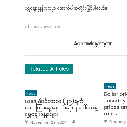
ပိ
ရွှေဈေးနှုန်းများမှာ အောက်ပါအတိုင်းဖြစ်ပါတယ်။
န
ဒ
Post Views:
178
စ
Achawlaymyar
ရ
စ
နှ
မ
Related Articles
News
Dollar pr
News
Tuesday 
ယနေ့ နိုဝင်ဘာလ (၂၉)ရက်
prices a
သောကြာနေ့ နောက်ဆုံးရ ဒေါ်လာနဲ့
rates
ရွှေဈေးနှုန်းများ
Author
Posted
Posted
February 
November 29, 2024
on
on