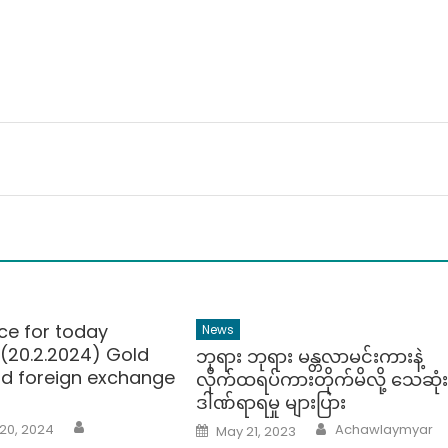
ုင်း
ောက်ဆုံး
ရ
ေါ်
လာ
ျေး၊
ွှေ
ျေး
ုန်း
ျား
ice for today
News
(20.2.2024) Gold
ဘုရား ဘုရား မန္တလာမင်းကားနဲ့
nd foreign exchange
လိုက်ထရပ်ကားတိုက်မိလို့ သေဆုံ
ဒါဏ်ရာရမှု များပြား
Author
Author
Posted
20, 2024
Achawlaymyar
May 21, 2023
on