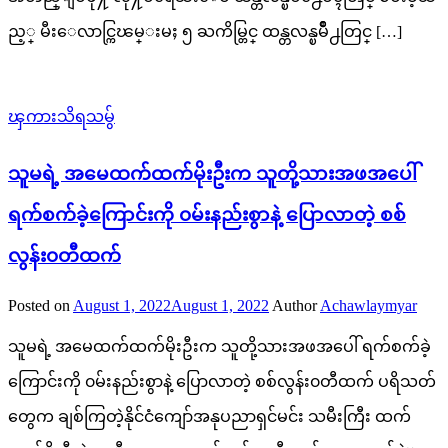
ည့္ မီးေလာင္ကြၽမ္းမႈ ၅ ႀကိမ္တြင္ ထန္တလန္ၿမိဳ႕တြင္ […]
ၾကားသိရသမွ်
သူမရဲ့ အမေထက်ထက်မိုးဦးက သူတို့သားအဖအပေါ်
ရက်စက်ခဲ့ကြောင်းကို ၀မ်းနည်းစွာနဲ့ ပြောလာတဲ့ စစ်
လွန်း၀တီထက်
Posted on
August 1, 2022
August 1, 2022
Author
Achawlaymyar
သူမရဲ့ အမေထက်ထက်မိုးဦးက သူတို့သားအဖအပေါ် ရက်စက်ခဲ့
ကြောင်းကို ၀မ်းနည်းစွာနဲ့ ပြောလာတဲ့ စစ်လွန်း၀တီထက် ပရိသတ်
တွေက ချစ်ကြတဲ့နိုင်ငံကျော်အနုပညာရှင်မင်း သမီးကြီး ထက်