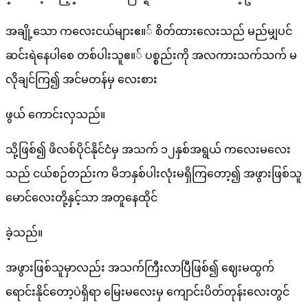
အချို့သော ကလေးငယ်များဧ။် စိတ်ထားလေးသည် မည်မျှပင်
ဆင်းရဲနေပါစေ တစ်ပါးသူဧ။် ပစ္စည်းကို အလကားသက်သက် မ
လိုချင်ကြ၍ အင်မတန်မှ လေးစား
ဖွယ် ကောင်းလှသည်။
သို့ဖြစ်၍ ဖိလစ်ပိုင်နိုင်ငံမှ အသက် ၁၂နှစ်အရွယ် ကလေးမလေး
သည် ငယ်စဉ်တည်းက မိဘနှစ်ပါးလုံးမရှိကြတော့၍ အဖွားဖြစ်သူ
မောင်လေးတို့နှင့်သာ အတူနေထိုင်
ခဲ့သည်။
အဖွားဖြစ်သူမှာလည်း အသက်ကြီးလာပြီဖြစ်၍ ဈေးမထွက်
ရောင်းနိုင်တော့ပဲရှိရာ မြေးမလေးမှ ကျောင်းပိတ်တုန်းလေးတွင်