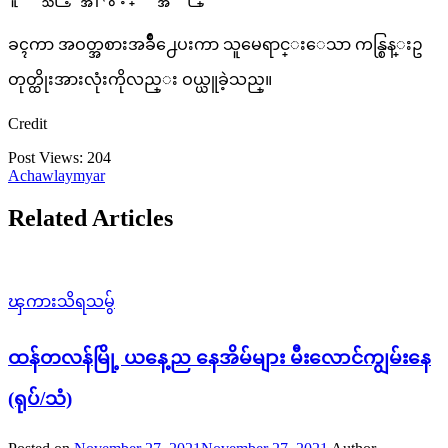
ခၚကာ အဝတ္အစားအခ်ိဳ႕ေပးကာ သူမေရာင္းေသာ ကန္စြန္းဥ
တုတ္ထိုးအားလုံးကိုလည္း ဝယ္ယူခဲ့သည္။
Credit
Post Views:
204
Achawlaymyar
Related Articles
ၾကားသိရသမွ်
ထန်တလန်မြို့ ယနေ့ည နေအိမ်များ မီးလောင်ကျွမ်းနေ
(ရုပ်/သံ)