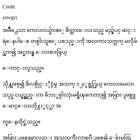
Credit
zawgyi
အခ်ိဳ႕ေသာ ကေလးငယ္မ်ားဧ။္ စိတ္ထားေလးသည္ မည္မွ်ပင္ ဆင္း
ရဲေနပါေစ တစ္ပါးသူဧ။္ ပစၥည္းကို အလကားသက္သက္ မလိုခ်
င္ၾက၍ အင္မတန္မွ ေလးစားဖြယ္
ေကာင္းလွသည္။
သို႔ျဖစ္၍ ဖိလစ္ပိုင္ႏိုင္ငံမွ အသက္ ၁၂ႏွစ္အ႐ြယ္ ကေလးမေလး
သည္ ငယ္စဥ္တည္းက မိဘႏွစ္ပါးလုံးမရွိၾကေတာ့၍ အဖြားျဖစ္သူ
ေမာင္ေလးတို႔ႏွင့္သာ အ
တူေနထိုင္ခဲ့သည္။
အဖြားျဖစ္သူမွာလည္း အသက္ႀကီးလာၿပီျဖစ္၍ ေစ်းမထြ