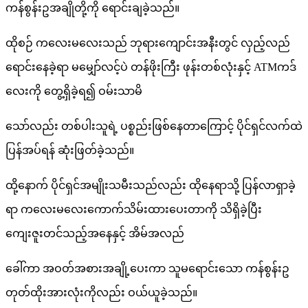
ကန်စွန်းဥအချိုတို့ကို ရောင်းချခဲ့သည်။
ထိုစဉ် ကလေးမလေးသည် ဘုရားကျောင်းအနီးတွင် လှည့်လည်
ရောင်းနေခဲ့ရာ မမျှော်လင့်ပဲ တန်ဖိုးကြီး ဖုန်းတစ်လုံးနှင့် ATMကဒ်
လေးကို တွေ့ရှိခဲ့ရ၍ ဝမ်းသာမိ
သော်လည်း တစ်ပါးသူရဲ့ ပစ္စည်းဖြစ်နေတာကြောင့် ပိုင်ရှင်လက်ထဲ
ပြန်အပ်ရန် ဆုံးဖြတ်ခဲ့သည်။
ထို့နောက် ပိုင်ရှင်အမျိုးသမီးသည်လည်း ထိုနေရာသို့ ပြန်လာရှာခဲ့
ရာ ကလေးမလေးကောက်သိမ်းထားပေးတာကို သိရှိခဲ့ပြီး
ကျေးဇူးတင်သည့်အနေနှင့် အိမ်အလည်
ခေါ်ကာ အဝတ်အစားအချို့ပေးကာ သူမရောင်းသော ကန်စွန်းဥ
တုတ်ထိုးအားလုံးကိုလည်း ဝယ်ယူခဲ့သည်။