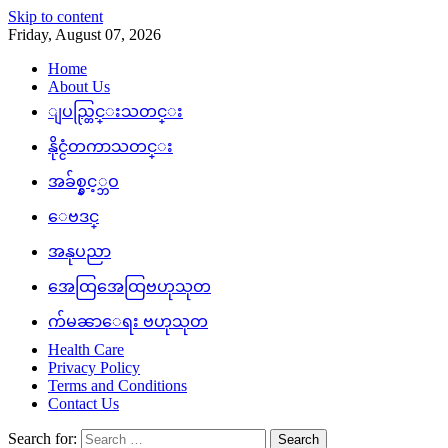
Skip to content
Friday, August 07, 2026
Home
About Us
ျပည္တြင္းသတင္း
နိုင္ငံတကာသတင္း
အခ်စ္နွင့္ဘဝ
ေဗဒင္
အနုပညာ
အေထြအေထြဗဟုသုတ
က်မၼာေရး ဗဟုသုတ
Health Care
Privacy Policy
Terms and Conditions
Contact Us
Search for: