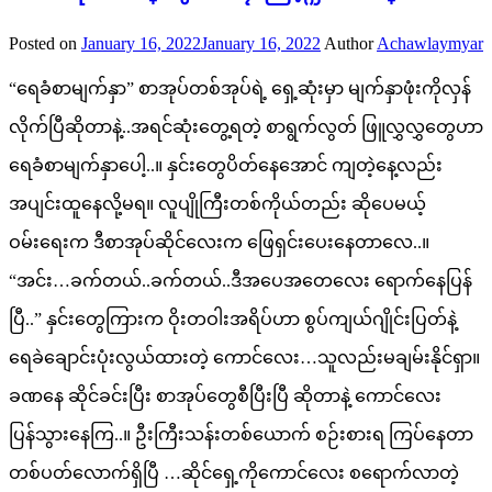
Posted on
January 16, 2022
January 16, 2022
Author
Achawlaymyar
“ရေခံစာမျက်နှာ” စာအုပ်တစ်အုပ်ရဲ့ ရှေ့ဆုံးမှာ မျက်နှာဖုံးကိုလှန်
လိုက်ပြီဆိုတာနဲ့..အရင်ဆုံးတွေ့ရတဲ့ စာရွက်လွတ် ဖြူလွှလွှတွေဟာ
ရေခံစာမျက်နှာပေါ့..။ နှင်းတွေပိတ်နေအောင် ကျတဲ့နေ့လည်း
အပျင်းထူနေလို့မရ။ လူပျိုကြီးတစ်ကိုယ်တည်း ဆိုပေမယ့်
ဝမ်းရေးက ဒီစာအုပ်ဆိုင်လေးက ဖြေရှင်းပေးနေတာလေ..။
“အင်း…ခက်တယ်..ခက်တယ်..ဒီအပေအတေလေး ရောက်နေပြန်
ပြီ..” နှင်းတွေကြားက ဝိုးတဝါးအရိပ်ဟာ စွပ်ကျယ်ဂျိုင်းပြတ်နဲ့
ရေခဲချောင်းပုံးလွယ်ထားတဲ့ ကောင်လေး…သူလည်းမချမ်းနိုင်ရှာ။
ခဏနေ ဆိုင်ခင်းပြီး စာအုပ်တွေစီပြီးပြီ ဆိုတာနဲ့ ကောင်လေး
ပြန်သွားနေကြ..။ ဦးကြီးသန်းတစ်ယောက် စဉ်းစားရ ကြပ်နေတာ
တစ်ပတ်လောက်ရှိပြီ …ဆိုင်ရှေ့ကိုကောင်လေး စရောက်လာတဲ့