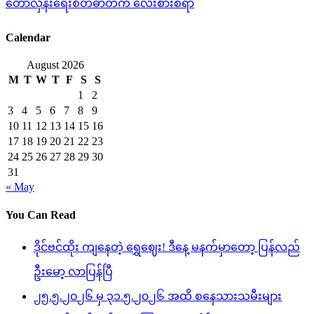
တော်လှန်းရေးစိတ်ဓာတ်က လေးစားစရာ
Calendar
August 2026
M
T
W
T
F
S
S
1
2
3
4
5
6
7
8
9
10
11
12
13
14
15
16
17
18
19
20
21
22
23
24
25
26
27
28
29
30
31
« May
You Can Read
ဒိုင်ဗင်ထိုး ကျနေတဲ့ ရွှေဈေး! ဒီနေ့ မနက်မှာတော့ ပြန်လည်
ဦးမော့ လာပြန်ပြီ
၂၅.၅.၂၀၂၆ မှ ၃၁.၅.၂၀၂၆ အထိ စနေသားသမီးများ