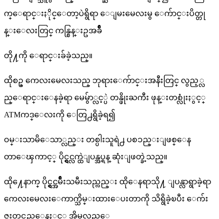
က္ေရာင္းႏိုင္ေတာ့ပဲရွိရာ ေျမးမေလးမွ ေက်ာင္းပိတ္တု
န္းေလးတြင္ ကန္စြန္းဥအခ်ိဳ
တို႔ကို ေရာင္းခ်ခဲ့သည္။
ထိုစဥ္ ကေလးမေလးသည္ ဘုရားေက်ာင္းအနီးတြင္ လွည့္လ
ည္ေရာင္းေနခဲ့ရာ မေမွ်ာ္လင့္ပဲ တန္ဖိုးႀကီး ဖုန္းတစ္လုံးႏွင့္
ATMကဒ္ေလးကို ေတြ႕ရွိခဲ့ရ၍
ဝမ္းသာမိေသာ္လည္း တစ္ပါးသူရဲ႕ ပစၥည္းျဖစ္ေန
တာေၾကာင့္ ပိုင္ရွင္လက္ထဲျပန္အပ္ရန္ ဆုံးျဖတ္ခဲ့သည္။
ထို႔ေနာက္ ပိုင္ရွင္အမ်ိဳးသမီးသည္လည္း ထိုေနရာသို႔ ျပန္လာရွာခဲ့ရာ
ကေလးမေလးေကာက္သိမ္းထားေပးတာကို သိရွိခဲ့ၿပီး ေက်း
ဇူးတင္သည့္အေနႏွင့္ အိမ္အလည္ေ