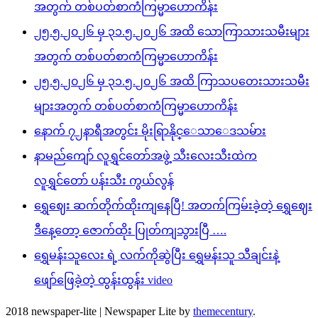
အတွက် တစ်ပတ်စာကံကြမ္မာဟောကိန်း
၂၅.၅.၂၀၂၆ မှ ၃၁.၅.၂၀၂၆ အထိ သောကြာသားသမီးများ
အတွက် တစ်ပတ်စာကံကြမ္မာဟောကိန်း
၂၅.၅.၂၀၂၆ မှ ၃၁.၅.၂၀၂၆ အထိ ကြာသပတေးသားသမီး
များအတွက် တစ်ပတ်စာကံကြမ္မာဟောကိန်း
နောက် ၇၂နာရီအတွင်း မိုးရြာနိုင္ေသာေဒသမ်ား
နာမည်ကျော် လူရွှင်တော်အဖွဲ့ သီးလေးသီးထဲက
လူရွှင်တော် ပန်းသီး ကွယ်လွန်
ရွှေဈေး ဆက်တိုက်ထိုးကျနေပြီ! အတက်ကြမ်းခဲ့တဲ့ ရွှေဈေး
ဒီနေ့တော့ ဇောက်ထိုး ပြုတ်ကျသွားပြီ ….
ရွှေမန်းသူလေး ရဲ့ လက်ကိုဆွဲပြီး ရွှေမန်းသူ သီချင်းနဲ့
ဖျော်ဖြေခဲ့တဲ့ ထွန်းထွန်း video
2018 newspaper-lite
|
Newspaper Lite by
themecentury
.