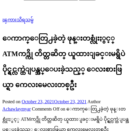
ၾကားသိရသမွ်
ေကာက္ေတြ႕ခဲ့တဲ့ ဖုန္းတစ္လုံးႏွင့္
ATMကဒ္ကို တိတ္တဆိတ္ ယူထားျခင္းမရွိပဲ
ပိုင္ရွင္လက္ထဲျပန္အပ္ေပးခဲ့သည့္ ေလးစားဖြ
ယ္ရာ ကေလးမေလးတစ္ဦး
Posted on
October 23, 2021
October 23, 2021
Author
Achawlaymyar
Comments Off
on ေကာက္ေတြ႕ခဲ့တဲ့ ဖုန္းတ
စ္လုံးႏွင့္ ATMကဒ္ကို တိတ္တဆိတ္ ယူထားျခင္းမရွိပဲ ပိုင္ရွင္လက္ထဲျပန္အ
ပ္ေပးခဲ့သည့္ ေလးစားဖြယ္ရာ ကေလးမေလးတစ္ဦး