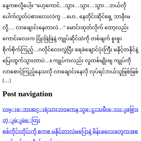
နေ့ကစလို့ပေါ့။ “ဟေ့ကောင်…သွား…သွား…သွား…ဘယ်လို
ပေါက်လွှတ်ပဲစားလေးလဲကွ …ဟေ.. နေတိုင်းဆိုင်ရှေ့ ဘာခိုးမ
လို့…. လာချောင်းနေတာလဲ…” မောင်းထုတ်လိုက် တော့လည်း
ကောင်းလေးက ပြုံးဖြဲဖြဲနဲ့ ကျုပ်ဆိုင်ထဲကို တစ်ချက် စူးစူး
စိုက်စိုက်ကြည့်…ဂလိုင်လေးလွှဲပြီး ရေခဲချောင်ပုံးကြီး မနိုင့်တနိုင်နဲ့
ပြေးထွက်သွားတာပဲ…။ ကျုပ်ကလည်း လူတစ်မျိုးဗျ ကျုပ်ကို
လာစောင့်ကြည့်နေသလို လာချောင်းနေလို လုပ်ရင်ဘယ်သူဖြစ်ဖြစ်
[…]
Post navigation
လမ္းေဘးဆင္းရဲသားဘဝကေန သူေဌးသမီးေလးျဖစ္သြား
တဲ့ ျဖဴျဖဴေထြး
စစ်ကိုင်းတိုင်းကို စကစ မနိုင်တာလဲမပြောနဲ့ မိန်းခလေးတွေကအစ