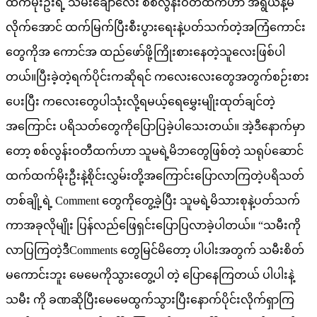
ထက်မိုးဦးရဲ့ သမီးချောလေး စစ်လွန်းဝတီထက်ဟာ အရွယ်နဲ့မ
လိုက်အောင် ထက်မြက်ပြီးစီးပွားရေးနဲ့ပတ်သက်တဲ့အကြံကောင်း
တွေကိုအ ကောင်အ ထည်ဖော်ဖို့ကြိုးစားနေတဲ့သူလေးဖြစ်ပါ
တယ်။ပြီးခဲ့တဲ့ရက်ပိုင်းကဆိုရင် ကလေးလေးတွေအတွက်စဉ်းစား
ပေးပြီး ကလေးတွေပါသုံးလို့ရမယ့်ရေမွှေးမျိုးထုတ်ချင်တဲ့
အကြောင်း ပရိသတ်တွေကိုပြောပြခဲ့ပါသေးတယ်။ အဲ့ဒီနောက်မှာ
တော့ စစ်လွန်းဝတီထက်ဟာ သူမရဲ့မိဘတွေဖြစ်တဲ့ သရုပ်ဆောင်
ထက်ထက်မိုးဦးနဲ့စိုင်းလွှမ်းတို့အကြောင်းပြောလာကြတဲ့ပရိသတ်
တစ်ချို့ရဲ့ Comment တွေကိုတွေ့ခဲ့ပြီး သူမရဲ့မိသားစုနဲ့ပတ်သက်
ကာအခုလိုမျိုး ပြန်လည်ဖြေရှင်းပြောပြလာခဲ့ပါတယ်။ “သမီးကို
လာပြကြတဲ့ဒီComments တွေမြင်မိတော့ ပါပါးအတွက် သမီးစိတ်
မကောင်းဘူး မေမေကိုသွားတွေ့ပါ တဲ့ ပြောနေကြတယ် ပါပါးနဲ့
သမီး ကို ခဏဆိုပြီးမေမေထွက်သွားပြီးနောက်ပိုင်းလိုက်ရှာကြ