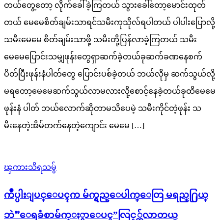
တယ်တွေ့တော့ လိုက်ခေါ်ခဲ့ကြတယ် သွားခေါ်တော့မောင်းထုတ်
တယ် မေမေစိတ်ချမ်းသာရင်သမီးကုသိုလ်ရပါတယ် ပါပါးပြောလို့
သမီးမေမေ စိတ်ချမ်းသာဖို့ သမီးတို့ပြန်လာခဲ့ကြတယ် သမီး
မေမေပြောင်းသမျှဖုန်းတွေရှာဆက်ခဲ့တယ်ခုဆက်ခဏနေစက်
ပိတ်ပြီးဖုန်းနံပါတ်တွေ ပြောင်းပစ်ခဲ့တယ် ဘယ်လိုမှ ဆက်သွယ်လို့
မရတော့မေမေဆက်သွယ်လာမလားလို့စောင့်နေခဲ့တယ်ခုထိမေမေ
ဖုန်းနံ ပါတ် ဘယ်လောက်ဆိုတာမသိပေမဲ့ သမီးကိုင်တဲ့ဖုန်း သ
မီးနေတဲ့အိမ်တက်နေတဲ့ကျောင်း မေမေ […]
ၾကားသိရသမွ်
က်ဳပ္ပါးျပင္ေပၚက မ်က္ရည္ေပါက္ေတြ မရည္႐ြယ္
ဘဲ”ေရခံစာမ်က္ႏွာေပၚ”လြင့္က်လာတယ္