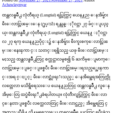
Posted on
November 27, 2021
November 27, 2021
Author
Achawlaymyar
ထန္တလန္ၿမိဳ႕ လုံတီရယ္ (Lungtial) ရပ္ကြက္တြင္ ယေန႔ည ေနအိမ္မ်ား
မီးေလာင္ကြၽမ္းေန (႐ုပ္/သံ) ရန္ကုန္၊ ႏိုဝင္ဘာ ၂၇ ခ်င္းျပည္န
ယ္၊ ထန္တလန္ၿမိဳ႕၊ လုံတီရယ္ (Lungtial) ရပ္ကြက္တြင္ ယေန႔ ႏိုဝင္ဘာ
လ ၂၇ ရက္ ယေန႔ညပိုင္း၌ ေနအိမ္မ်ား မီးကူးစက္ေလာင္ကြၽ
မ္းေနေၾကာ င္း သတင္းရရွိသည္ ယခု မီးေလာင္ကြၽမ္း
မႈသည္ ထန္တလန္ၿမိဳ႕တြင္ စက္တင္ဘာလမွစ၍ ၆ ႀကိမ္ေျမာက္ေ
လာင္ကြၽမ္းျခင္းျဖစ္ၿပီး မီးေလာင္ကြၽမ္းရသည့္အေၾကာ
င္းအရ င္းႏွင့္ မီးေလာင္ဆုံးရႈံးသည့္ ေနအိမ္အေရအတြက္ကို
လတ္တေလာ မသိရွိရေသးေပ ယေန႔ညတြင္ ထန္တလန္ၿမိဳ႕ လူေန
အိမ္ေတြ ထပ္မံမီးရႈိ႕ခံရပါတယ္။ လုံတီာလ္ရပ္ကြက္တြင္ မီးေလာ
င္ေနတာျဖစ္ၿပီး လက္တေလာတြင္ မီးေလာင္သည့္ အိမ္အေရတြ င္
အတည္ျပဳဖို႔ လို႔မရေသးေပ ထန္တလန္ၿမိဳ႕ေပၚတြင္ ၿပီးခဲ့သ