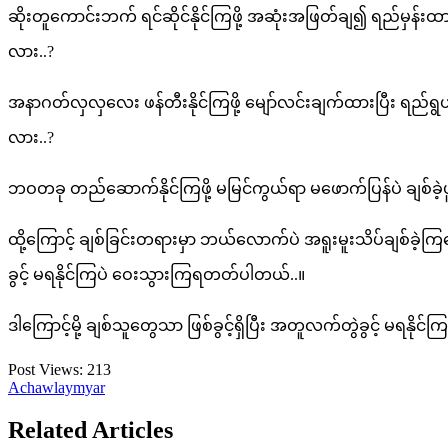
ဆိုးတူကောင်းဘက် ရင်ဆိုင်နိုင်ကြဖို့ အဆုံးအဖြတ်ချ၍ ရည်မှန်းထားခ
လား..?
အနာဂတ်လှလှလေး ဖန်တီးနိုင်ကြဖို့ မျော်လင်းချက်ထားပြီး ရည်ရွယ
လား..?
ဘဝတခု တည်ဆောက်နိုင်ကြဖို့ မမြင်ကွယ်ရာ မဖောက်ပြန်ပဲ ချစ်ခဲ့ဖူး
ထို့ကြောင့် ချစ်ခြင်းတရားမှာ ဘယ်လောက်ပဲ အရူးမူးသိပ်ချစ်ခဲ့ကြပ
ခွင့် မရနိုင်ကြပဲ ဝေးသွားကြရတတ်ပါတယ်..။
ဒါကြောင့်မို့ ချစ်သူတွေသာ ဖြစ်ခွင့်ရှိပြီး အတူလက်တွဲခွင့် မရနိုင်
Post Views:
213
Achawlaymyar
Related Articles