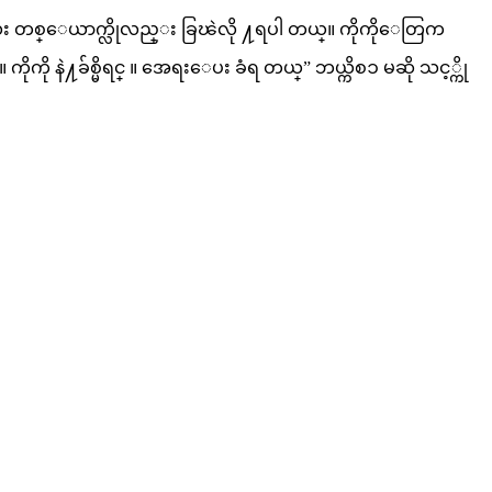
ရသလို ကေလး တစ္ေယာက္လိုလည္း ခြၽဲလို ႔ရပါ တယ္။ ကိုကိုေတြက
ု နဲ႔ခ်စ္မိရင္ ။ အေရးေပး ခံရ တယ္” ဘယ္ကိစၥ မဆို သင့္ကို