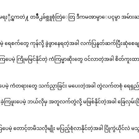
 မရႏိုင္ၾကတဲ႔ တခ်ိဳ႕ခ်စ္သူစုံတြဲေတြ ဒီကမၻာမွာေပၚမွာ အမ်ားႀက
ပေမဲ့ ရေစက်တွေ ကုန်လို့ ခွဲခွာနေရတဲ့အခါ လက်ပြနူတ်ဆက်ပြီးဆုံစေချ
့ဖူးကြပေမဲ့ ကြိုမမြင်နိုင်တဲ့ ကံကြမ္မာဆိုးတွေ ဝင်လာတဲ့အခါ စိတ်ကူ
ူးကြပေမဲ့ ကံတရားတွေ သက်ညှာခြင်း မပေးတဲ့အခါ တွဲလက်တစုံ ရေရှည်
ဲ့ကြဖူးပေမဲ့ ဘယ်လိုမှ အတူလက်တွဲလို့ မဖြစ်နိုင်တဲ့အခါ ခြေလှမ်း
ကြပေမဲ့ တောင့်တမိသလိုမျိုး မပြည့်စုံလာနိုင်တဲ့အခါ ပြိုကွဲယိုင်လဲ