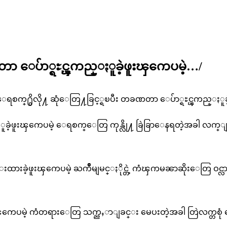
ာ ေပ်ာ္ရႊင္ၾကည္ႏူခဲ့ဖူးၾကေပမဲ့…/
ေရစက္႐ွိလို႔ ဆုံေတြ႔ခြင့္ရၿပီး တခဏတာ ေပ်ာ္ရႊင္ၾကည္ႏူခ
့ဖူးၾကေပမဲ့ ေရစက္ေတြ ကုန္လို႔ ခြဲခြာေနရတဲ့အခါ လက္ျပႏူတ္
ထားခဲ့ဖူးၾကေပမဲ့ ႀကိဳမျမင္ႏိုင္တဲ့ ကံၾကမၼာဆိုးေတြ ဝင္လာတဲ့အ
ဖူးၾကေပမဲ့ ကံတရားေတြ သက္ညႇာျခင္း မေပးတဲ့အခါ တြဲလက္တစုံ ေရ႐ွ