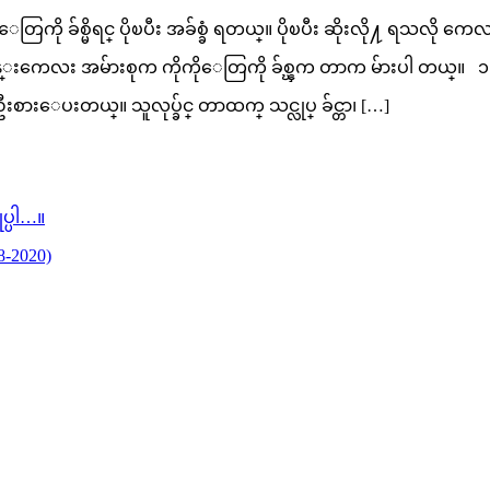
ုကိုေတြကို ခ်စ္မိရင္ ပိုၿပီး အခ်စ္ခံ ရတယ္။ ပိုၿပီး ဆိုးလို႔ 
ေလး အမ်ားစုက ကိုကိုေတြကို ခ်စ္ၾက တာက မ်ားပါ တယ္။ ၁။ ကိုကိ
းေပးတယ္။ သူလုပ္ခ်င္ တာထက္ သင္လုပ္ ခ်င္တာ၊ […]
ပ္ပါ…။
8-2020)