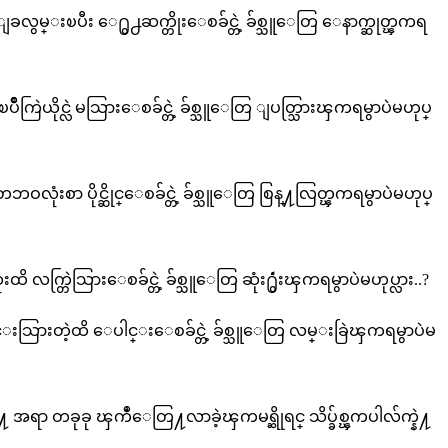
ျခလွမ္းၿပီး ေ႐ွ႕ဆက္တိုးေစခ်င္တဲ့ ခ်စ္သူေတြ ေနာက္ဆုတ္ၾကရ
ကြဲယိုင္လဲ မသြားေစခ်င္တဲ့ ခ်စ္သူေတြ ျပတ္သြားၾကရမွာပဲမဟုပ္
ဝလုံးစာ ပိုင္ဆိုင္ေစခ်င္တဲ့ ခ်စ္သူေတြ စြန္႔လြတ္ၾကရမွာပဲမဟုပ္
ိ လက္တြဲသြားေစခ်င္တဲ့ ခ်စ္သူေတြ ဆုံး႐ွဴံးၾကရမွာပဲမဟုပ္လား..?
ိုမင္းသြားတဲ့ထိ ေပါင္းေစခ်င္တဲ့ ခ်စ္သူေတြ လမ္းခြဲၾကရမွာပဲမ
ဲ႔ အရာ တခုခု ၾကဳံေတြ႔လာခဲ့ၾကမရ္ဆိုရင္ သိပ္ခ်စ္ၾကပါလ်က္နဲ႔