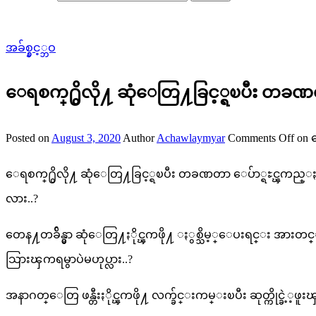
အခ်စ္နွင့္ဘဝ
ေရစက္႐ွိလို႔ ဆုံေတြ႔ခြင့္ရၿပီး တခဏတ
Posted on
August 3, 2020
Author
Achawlaymyar
Comments Off
on 
ေရစက္႐ွိလို႔ ဆုံေတြ႔ခြင့္ရၿပီး တခဏတာ ေပ်ာ္ရႊင္ၾကည္ႏူခဲ
လား..?
တေန႔တခ်ိန္မွာ ဆုံေတြ႔ႏိုင္ၾကဖို႔ ႏွစ္သိမ့္ေပးရင္း အားတင္း
သြားၾကရမွာပဲမဟုပ္လား..?
အနာဂတ္ေတြ ဖန္တီးႏိုင္ၾကဖို႔ လက္ခ်င္းကမ္းၿပီး ဆုတ္ကိုင္ခဲ့့