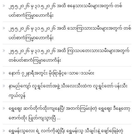
၂၅.၅.၂၀၂၆ မှ ၃၁.၅.၂၀၂၆ အထိ စနေသားသမီးများအတွက် တစ်
ပတ်စာကံကြမ္မာဟောကိန်း
၂၅.၅.၂၀၂၆ မှ ၃၁.၅.၂၀၂၆ အထိ သောကြာသားသမီးများအတွက် တစ်
ပတ်စာကံကြမ္မာဟောကိန်း
၂၅.၅.၂၀၂၆ မှ ၃၁.၅.၂၀၂၆ အထိ ကြာသပတေးသားသမီးများအတွက်
တစ်ပတ်စာကံကြမ္မာဟောကိန်း
နောက် ၇၂နာရီအတွင်း မိုးရြာနိုင္ေသာေဒသမ်ား
နာမည်ကျော် လူရွှင်တော်အဖွဲ့ သီးလေးသီးထဲက လူရွှင်တော် ပန်းသီး
ကွယ်လွန်
ရွှေဈေး ဆက်တိုက်ထိုးကျနေပြီ! အတက်ကြမ်းခဲ့တဲ့ ရွှေဈေး ဒီနေ့တော့
ဇောက်ထိုး ပြုတ်ကျသွားပြီ ….
ရွှေမန်းသူလေး ရဲ့ လက်ကိုဆွဲပြီး ရွှေမန်းသူ သီချင်းနဲ့ ဖျော်ဖြေခဲ့တဲ့