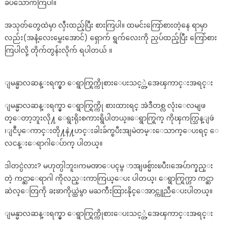
ခပ်သောက်ကြပါ။
အသုတ်တွေထဲမှာ လှီးထည့်ပြီး စားကြပါ။ ထမင်းကြော်စားတဲ့နေ ရာမှာ
လည်း(အနံ့လေးမွှေးအောင်) ရှောက် ရွက်လေးကို ညှပ်ထည့်ပြီး ကြော်စား
ကြပါလို့ တိုက်တွန်းလိုက် ရပါတယ် ။
ျမန္မာလဆန္းရက္မွာ ေရွာက္ရြက္ကိုစားေပးသင့္တဲ့အေၾကာင္းအရင္း
ျမန္မာလဆန္းရက္မွာ ေရွာက္ရြက္ကို စားထားရင္ အဲဒီတစ္လ လုံးေလမျဖ
တ္ေတာ့ဘူးလို႔ ေရွးရိုးစကားရွိပါတယ္။ေရွာက္ရြက္ ကိုၾကက္သြန္ျဖဴ
၊ျငဳပ္ေကာင္းတို႔နဲ႔ဟင္းခါးခ်က္ၿပီးအျမဲတမ္းေသာက္ေပးရင္ ေ
လငန္းေရာဂါေပ်ာက္ ပါတယ္။
ဒါတင္ပဲလား? မဟုတ္ပါဘူး၊ကမၻာေပၚမွ ာအျဖစ္မ်ားၿပီး၊အေပ်ာက္နည္း
တဲ့ ကင္ဆာေရာဂါ ကိုလည္းကာကြယ္ေပး ပါတယ္၊ ေရွာက္ရြက္ဟာ ကင္ဆာ
ဆဲလ္ေတြကို ခႏၶာကိုယ္ထဲမွာ မႀကီးထြားနိုင္ေအာင္ကူညီေပးပါတယ္။
ျမန္မာလဆန္းရက္မွာ ေရွာက္ရြက္ကိုစားေပးသင့္တဲ့အေၾကာင္းအရင္း