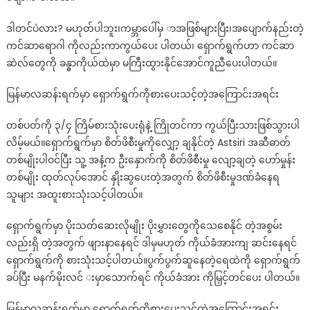
စား
ဒါတင်ပဲလား? မဟုတ်ပါဘူး၊ကမ္ဘာပေါ်မှ ာအဖြစ်များပြီး၊အပျောက်နည်းတဲ့
ပေး
သင့်
ကင်ဆာရောဂါ ကိုလည်းကာကွယ်ပေး ပါတယ်၊ ရှောက်ရွက်ဟာ ကင်ဆာ
တဲ့
ဆဲလ်တွေကို ခန္ဓာကိုယ်ထဲမှာ မကြီးထွားနိုင်အောင်ကူညီပေးပါတယ်။
အကြောင်
အရင်း
မြန်မာလဆန်းရက်မှာ ရှောက်ရွက်ကိုစားပေးသင့်တဲ့အကြောင်းအရင်း
တစ်ပတ်ကို ၃/၄ ကြိမ်စားသုံးပေးရုံနဲ့ ကြိုတင်ကာ ကွယ်ပြီးသားဖြစ်သွားပါ
လိမ့်မယ်။ရှောက်ရွက်မှာ စိတ်ဖိစီးမှုကိုလျှော့ ချနိုင်တဲ့ Astsiri အဆီဓာတ်
တစ်မျိုးပါဝင်ပြီး သူ့ အနံ့က ဦးနှောက်ကို စိတ်ဖိစီးမှု လျော့ချတဲ့ ဟော်မှုန်း
တစ်မျိုး ထုတ်လုပ်အောင် နှိုးဆွပေးတဲ့အတွက် စိတ်ဖိစီးမှုဒဏ်ခံနေရ
သူများ အထူးစားသုံးသင့်ပါတယ်။
ရှောက်ရွက်မှာ ပိုးသတ်ဆေးလိုမျိုး ပိုးမွှားတွေကိုသေစေနိုင် တဲ့အစွမ်း
လည်းရှိ တဲ့အတွက် ဖျားနာနေရင် ဒါမှမဟုတ် ကိုယ်ခံအားကျ ဆင်းနေရင်
ရှောက်ရွက်ကို စားသုံးသင့်ပါတယ်။ပွက်ပွက်ဆူနေတဲ့ရေထဲကို ရှောက်ရွက်
ခပ်ပြီး မနက်မိုးလင် းမှာသောက်ရင် ကိုယ်ခံအား ကိုမြှင့်တင်ပေး ပါတယ်။
မြန်မာလဆန်းရက်မှာ ရှောက်ရွက်ကိုစားပေးသင့်တဲ့အကြောင်းအရင်း