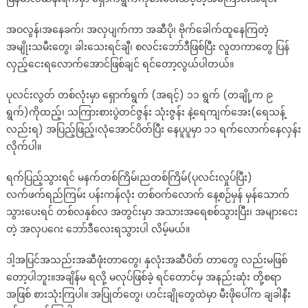
အဝလွန်၊အနေခက်၊ အလှပျက်ကာ အဆီပို၊ ဗိုက်ခေါက်ထူနေကြတဲ့
အမျိုးသမီးတွေ၊ ခါးသေးရင်ချီ၊ စလင်းဘော်ဒီဖြစ်ပြီး လူတကာတွေ ပြန်
လှည့်ငေးရလောက်အောင်ဖြစ်ချင် ရင်တော့လွယ်ပါတယ်။
ပုလင်းလွတ် တစ်လုံးမှာ ရှောက်ရွက် (အရင့်) ၁၁ ရွက် (တချို့က ၉
ရွက်)ကိုထည့်၊ သကြားစားပွဲတင်ဇွန်း သုံးဇွန်း နဲ့ရေကျက်အေး(ရေသန့်
လည်းရ) အပြည့်ဖြည့်၊လုံအောင်ပိတ်ပြီး နေပူပူမှာ ၁၁ ရက်လောက်နေလှန်း
လိုက်ပါ။
ရက်ပြည့်သွားရင် မနက်တစ်ကြိမ်၊ညတစ်ကြိမ်(ပုလင်းလှုပ်ပြီး)
လက်ဖက်ရည်ကြမ်း ပန်းကန်လုံး တစ်ဝက်လောက် နေ့စဉ်မှန် မှန်သောက်
သွားပေးရင် တစ်လနှစ်လ အတွင်းမှာ အသားအရေစစ်သွားပြီး၊ အများငေး
တဲ့ အလှပဂေး ဘော်ဒီလေးရသွားပါ လိမ့်မယ်။
ဒါ့အပြင်အသည်းအဆီဖုံးတာတွေ၊ နှလုံးအဆီပိတ် တာတွေ လည်းမဖြစ်
တော့ပါဘူး။အချိန်မ ရလို့ မလုပ်ဖြစ်ခဲ့ ရင်တောင်မှ အနည်းဆုံး တို့စရာ
အဖြစ် စားသုံးကြပါ။ အပြုတ်တွေ၊ ဟင်းချိုတွေထဲမှာ မီးဖိုပေါ်က ချခါနီး