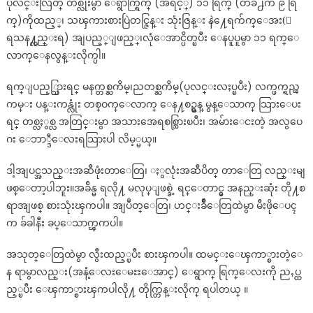
ပုလင္းလြတ္ တစ္လုံးမွာ ေရွာက္ရြက္ (အရင့္) ၁၁ ရြက္ (တခ်ိဳ႕က ၉ ရြ
က္)ကိုထည့္၊ သၾကားစားပြဲတင္ဇြန္း သုံးဇြန္း နဲ႔ေရက်က္ေအး(ေ
ရသန႔္လည္းရ) အျပည့္ျဖည့္၊လုံေအာင္ပိတ္ၿပီး ေနပူပူမွာ ၁၁ ရက္ေ
လာက္ေနလွန္းလိုက္ပါ။
ရက္ျပည့္သြားရင္ မနက္တစ္ႀကိမ္၊ညတစ္ႀကိမ္(ပုလင္းလႈပ္ၿပီး) လက္ဖက္ရည္ၾ
ကမ္း ပန္းကန္လုံး တစ္ဝက္ေလာက္ ေန႔စဥ္မွန္ မွန္ေသာက္ သြားေပး
ရင္ တစ္လႏွစ္လ အတြင္းမွာ အသားအေရစစ္သြားၿပီး၊ အမ်ားေငးတဲ့ အလွပေ
ဂး ေဘာ္ဒီေလးရသြားပါ လိမ့္မယ္။
ဒါ့အျပင္အသည္းအဆီဖုံးတာေတြ၊ ႏွလုံးအဆီပိတ္ တာေတြ လည္းမျ
ဖစ္ေတာ့ပါဘူး။အခ်ိန္မ ရလို႔ မလုပ္ျဖစ္ခဲ့ ရင္ေတာင္မွ အနည္းဆုံး တို႔စ
ရာအျဖစ္ စားသုံးၾကပါ။ အျပဳတ္ေတြ၊ ဟင္းခ်ိဳေတြထဲမွာ မီးဖိုေပၚ
က ခ်ခါနီး ခပ္ေသာက္ၾကပါ။
အသုတ္ေတြထဲမွာ လွီးထည့္ၿပီး စားၾကပါ။ ထမင္းေၾကာ္စားတဲ့ေ
န ရာမွာလည္း(အနံ့ေလးေမႊးေအာင္) ေရွာက္ ရြက္ေလးကို ညႇပ္ထ
ည့္ၿပီး ေၾကာ္စားၾကပါလို႔ တိုက္တြန္းလိုက္ ရပါတယ္ ။