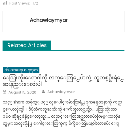
Post Views:
172
Achawlaymyar
Related Articles
က်မၼာေရး ဗဟုသုတ
ေသြးတိုးေရာဂါကို လက္ေတြ႕ေပ်ာက္ခဲ့ သူတစ္ဦးရဲ႕ေ
ဆးနည္းေလးပါ
Author
Posted
Achawlaymyar
August 15, 2020
on
သင့္ share တစ္ခ်က္ျဖင့္ လူေပါင္းမ်ားစြာရဲ႕ ဒုကၡေဝဒနာကို ကယ္တ
င္ေပးလိုက္ပါ ။ ဒီပုံထဲကလူႀကီးကို ေက်းဇူးတင္တယ္ဗ်ာ….ေသြးတိုးတာ
၁၆၀ ဆိုရင္မခံနိုင္ေတာ့ဘူး…. လည္ပင္းေတြအစ္ထလာၿပီးစုံးဖမ္းသလိုန
တ္မမ္းသလိုလိုနဲ႕ ေဂါင္းေတြကိုက္ မ်က္စိေတြမႈန္ဝါးလာၿပီး ေျ