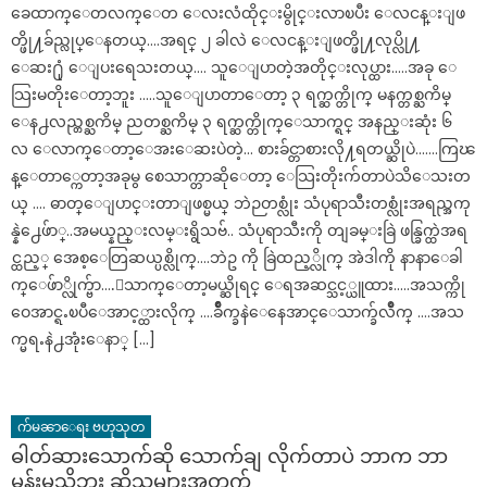
ခေထာက္ေတလက္ေတ ေလးလံထိုင္းမွိုင္းလာၿပီး ေလငန္းျဖ
တ္ဖို႔ခ်ည္လုပ္ေနတယ္….အရင္ ၂ ခါလဲ ေလငန္းျဖတ္ဖို႔လုပ္လို႔
ေဆး႐ုံ ေျပးရေသးတယ္…. သူေျပာတဲ့အတိုင္းလုပ္ထား…..အခု ေ
သြးမတိုးေတာ့ဘူး …..သူေျပာတာေတာ့ ၃ ရက္ဆက္တိုက္ မနက္တစ္ႀကိမ္
ေန႕လည္တစ္ႀကိမ္ ညတစ္ႀကိမ္ ၃ ရက္ဆက္တိုက္ေသာက္ရင္ အနည္းဆုံး ၆
လ ေလာက္ေတာ့ေအးေဆးပဲတဲ့… စားခ်င္တာစားလို႔ရတယ္ဆိုပဲ..…..ကြၽ
န္ေတာ္ကေတာ့အခုမွ စေသာက္တာဆိုေတာ့ ေသြးတိုးက်တာပဲသိေသးတ
ယ္ …. ဓာတ္ေျပာင္းတာျဖစ္မယ္ ဘဲဉတစ္လုံး သံပုရာသီးတစ္လုံးအရည္အကု
န္နဲ႕ေဖ်ာ္..အမယ္နည္းလမ္းရွိသဗ်.. သံပုရာသီးကို တျခမ္းခြဲ ဖန္ခြက္ထဲအရ
င္ထည့္ အေစ့ေတြဆယ္ပစ္လိုက္….ဘဲဥ ကို ခြဲထည့္လိုက္ အဲဒါကို နာနာေခါ
က္ေဖ်ာ္လိုက္ဗ်ာ….ေသာက္ေတာ့မယ္ဆိုရင္ ေရအဆင္သင့္ယူထား…..အသက္ကို
ဝေအာင္ရႉၿပီေအာင့္ထားလိုက္ ….ခ်ိဳက္ခနဲေနေအာင္ေသာက္ခ်လိဳက္ ….အသ
က္မရႉနဲ႕အုံးေနာ္ […]
က်မၼာေရး ဗဟုသုတ
ဓါတ်ဆားသောက်ဆို သောက်ချ လိုက်တာပဲ ဘာက ဘာ
မှန်းမသိဘူး ဆိုသူများအတွက်