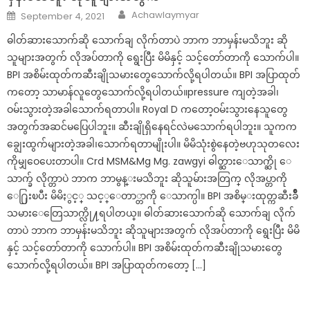
Author
Posted
Achawlaymyar
September 4, 2021
on
ဓါတ်ဆားသောက်ဆို သောက်ချ လိုက်တာပဲ ဘာက ဘာမှန်းမသိဘူး ဆို
သူများအတွက် လိုအပ်တာကို ရွေးပြီး မိမိနှင့် သင့်တော်တာကို သောက်ပါ။
BPI အစိမ်းထုတ်ကဆီးချိုသမားတွေသောက်လို့ရပါတယ်။ BPI အပြာထုတ်
ကတော့ သာမာန်လူတွေသောက်လို့ရပါတယ်။pressure ကျတဲ့အခါ၊
ဝမ်းသွားတဲ့အခါသောက်ရတာပါ။ Royal D ကတော့ဝမ်းသွားနေသူတွေ
အတွက်အဆင်မပြေပါဘူး။ ဆီးချိုရှိနေရင်လဲမသောက်ရပါဘူး။ သူကက
ချွေးထွက်များတဲ့အခါ၊သောက်ရတာမျိုးပါ။ မိမိသုံးစွဲနေတဲ့ဗဟုသုတလေး
ကိုမျှဝေပေးတာပါ။ Crd MSM&Mg Mg. zawgyi ဓါတ္ဆားေသာက္ဆို ေ
သာက္ခ် လိုက္တာပဲ ဘာက ဘာမွန္းမသိဘူး ဆိုသူမ်ားအတြက္ လိုအပ္တာကို
ေ႐ြးၿပီး မိမိႏွင့္ သင့္ေတာ္တာကို ေသာက္ပါ။ BPI အစိမ္းထုတ္ကဆီးခ်ိဳ
သမားေတြေသာက္လို႔ရပါတယ္။ ဓါတ်ဆားသောက်ဆို သောက်ချ လိုက်
တာပဲ ဘာက ဘာမှန်းမသိဘူး ဆိုသူများအတွက် လိုအပ်တာကို ရွေးပြီး မိမိ
နှင့် သင့်တော်တာကို သောက်ပါ။ BPI အစိမ်းထုတ်ကဆီးချိုသမားတွေ
သောက်လို့ရပါတယ်။ BPI အပြာထုတ်ကတော့ […]