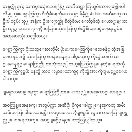
တစ္ပတ္ကို ၃/၄ ႀကိမ္စားသုံးေပး႐ုံနဲ႔ ႀကိဳတင္ကာ ကြယ္ၿပီးသားျဖစ္သြားပါ
လိမ့္မယ္။ေရွာက္ရြက္မွာ စိတ္ဖိစီးမႈကိုေလၽွာ့ ခ်နိုင္တဲ့ Astsiri အဆီဓာတ္ တ
စ္မ်ိဳးပါဝင္ၿပီး သူ႔ အနံ့က ဦးေႏွာက္ကို စိတ္ဖိစီးမႈ ေလ်ာ့ခ်တဲ့ ေဟာ္မႈန္းတ
စ္မ်ိဳး ထုတ္လုပ္ေအာင္ ႏွိုးဆြေပးတဲ့အတြက္ စိတ္ဖိစီးမႈဒဏ္ခံေနရသူမ်ား
အထူးစားသုံးသင့္ပါတယ္။
ေရွာက္ရြက္မွာ ပိုးသတ္ေဆးလိုမ်ိဳး ပိုးမႊားေတြကိုေသေစနိုင္ တဲ့အစြ
မ္းလည္းရွိ တဲ့အတြက္ ဖ်ားနာေနရင္ ဒါမွမဟုတ္ ကိုယ္ခံအားက် ဆ
င္းေနရင္ ေရွာက္ရြက္ကို စားသုံးသင့္ပါတယ္။ပြက္ပြက္ဆူေနတဲ့ေရထဲကို
ေရွာက္ရြက္ခပ္ၿပီး မနက္မိုးလင္ းမွာေသာက္ရင္ ကိုယ္ခံအား ကိုျမႇင့္တင္ေပး
ပါတယ္။
ျမန္မာလဆန္းရက္မွာ ေရွာက္ရြက္ကိုစားေပးသင့္တဲ့အေၾကာင္းအရင္း
အဝလြန္၊အေနခက္၊ အလွပ်က္ကာ အဆီပို၊ ဗိုက္ေခါက္ထူေနၾကတဲ့ အမ်ိဳး
သမီးေတြ၊ ခါးေသးရင္ခ်ီ၊ စလင္းေဘာ္ဒီျဖစ္ၿပီး လူတကာေတြ ျပန္လွ
ည့္ေငးရေလာက္ေအာင္ျဖစ္ခ်င္ ရင္ေတာ့လြယ္ပါတယ္။