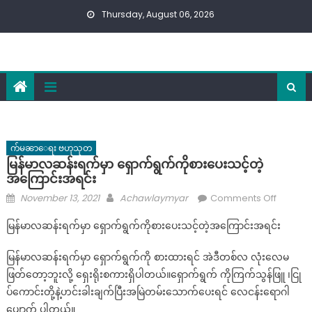
Skip
Thursday, August 06, 2026
to
content
က်မၼာေရး ဗဟုသုတ
မြန်မာလဆန်းရက်မှာ ရှောက်ရွက်ကိုစားပေးသင့်တဲ့
အကြောင်းအရင်း
Posted
Author
on
November 13, 2021
Achawlaymyar
Comments Off
on
မြန်မာ
မြန်မာလဆန်းရက်မှာ ရှောက်ရွက်ကိုစားပေးသင့်တဲ့အကြောင်းအရင်း
လဆန်း
ရက်
မြန်မာလဆန်းရက်မှာ ရှောက်ရွက်ကို စားထားရင် အဲဒီတစ်လ လုံးလေမ
မှာ
ဖြတ်တော့ဘူးလို့ ရှေးရိုးစကားရှိပါတယ်။ရှောက်ရွက် ကိုကြက်သွန်ဖြူ ၊ငြု
ရှောက်
ပ်ကောင်းတို့နဲ့ဟင်းခါးချက်ပြီးအမြဲတမ်းသောက်ပေးရင် လေငန်းရောဂါ
ရွက်
ပျောက် ပါတယ်။
ကို