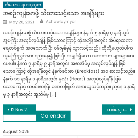
က်မၼာေရး ဗဟုသုတ
အစဉ်ကျန်းမာဖို့ သိထားသင့်သော အချိန်များ
Author
Posted
Achawlaymyar
May 26, 2021
on
အစဉ်ကျန်းမာဖို့ သိထားသင့်သော အချိန်များ နံနက် ၅ နာရီမှ ၇ နာရီတွင်
အူမကြီး အလုပ်လုပ်ချိန် ဖြစ်သောကြောင့် ထိုအချိန်အတွင်း အိပ်ရာထကာ
ရေတစ်ခွက် အဝသောက်ပြီး ဝမ်းမှန်မှန် သွားသင့်သည်။ ထိုသို့မဟုတ်ပါက
အူမကြီးညှစ်အား နည်းနေ၍ ဖြစ်ပြီး အမျှင်ရှိသော အစားအစာ များများစား
ပေးပါ။ နံနက် ၇ နာရီမှ ၉ နာရီအတွင်း အစာအိမ်မှ အလုပ်လုပ်ချိန် ဖြစ်
သောကြောင့် ထိုအချိန်တွင် နံနက်ခင်းစာ (Breakfast) အဝ စားသင့်သည်။
နံနက် ၁၁ နာရီမှ ၁ နာရီအတွင်း နှလုံး (Heart) အလုပ်လုပ်ချိန် ဖြစ်
သောကြောင့် ထမင်းစားပြီး ခဏတဖြုတ် အနားယူသင့်သည်။ ညနေ ၁ နာရီ
မှ ၃ နာရီအတွင်း အူသိမ်မှ […]
Post
12.Nov.2021 မွ 18.Nov.2021 အထိတစ္ပတ္စာ ၇ရက္သားသမီး ေဟာစာတမ္း
တစ်နေ့ ၁၂ကြိမ်ထိ ချစ်ပွဲဝင်နိုင်တဲ့ ဇနီးကိုမစွန့်လွှတ်နိုင်လို့ ပိုင်ဆိုင်မှုအကုန်ပေးပြီး ဆက်လက်တွဲခဲ့တဲ့ အီကာဒီ
Calendar
navigation
August 2026