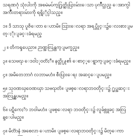
သရဏဂုံ သုံးပါးကို အၿမဲမပ်က္႐ြတ္ဆိုပြားမ်ားေသာ ပုဂၢိဳလ္သည္ ေအာက္ပါ
ပ်
အက်ိဳးတရားမ်ားကို ရရွိႏိုင္ပါသည္။
က္႐ြ
တ္
၁။ ဒိ သာသု ပူဇိေတာ ေဟာမိ။ သြားေလရာ အရပ္တိုင္း၌ေလးစားျမ
ဆို
တ္ႏိုးျခင္းခံရမည္
ပြား
မ်ားေ
၂ ။ တိကၡပေညာ။ ဉာဏ္အလြန္ထက္ျမက္မည္။
သာ
ပု
၃။ သေဗၺ ေဒဝါႏုဝတၱႏၲိ။ နတ္တို႔၏ ေစာင့္ေရွာက္ျခင္းခံရမည္။
ဂၢိဳ
လ္
၄။ အမိတေဘာဂံ လဘာမဟံ။ စီးပြားေရး အဆင္ေျပမည္။
တို႔
ရ
၅။ သုဝဏၰဝေဏၰာ သဗၺတၳ။ ျဖစ္ေလရာဘဝတိုင္း၌ ႐ုပ္အဆင္း
ရွိႏို
အလြန္လွပမည္။
င္ေ
သာ
၆။ ပဋိကေႏၲာ ဘဝါမဟံ။ ျဖစ္ေလရာ ဘဝတိုင္း၌ လူခ်စ္လူခင္ အလြ
အ
န္ေပါမည္။
က်ိဳး
တ
၇။ မိတၱာနံ အစေလာ ေဟာမိ။ ျဖစ္ေလရာဘဝတိုင္း၌ မိတ္ေကာ
ရား