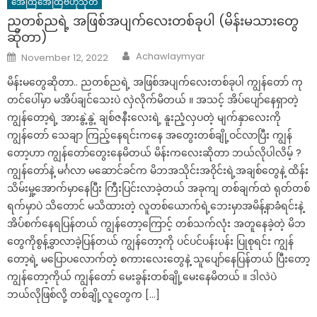
အေထြအေထြဗဟုသုတ
ညတစ်ညရဲ့ အဖြစ်အပျက်လေးတစ်ခုပါ (မိန်းမသားတွေ
ဆိုတာ)
Author
Posted
Achawlaymyar
November 12, 2022
on
မိန်းမတွေဆိုတာ.. ညတစ်ညရဲ့ အဖြစ်အပျက်လေးတစ်ခုပါ ကျွန်တော် ကု
တင်ပေါ်မှာ မအိပ်ချင်သေးပဲ လှဲလိုက်မိတယ် ။ အသင့် အိပ်ပျော်နေရှာတဲ့
ကျွန်တော့ရဲ့ အားနွဲ့နွဲ့ ချစ်ဇနီးလေးရဲ့ နူးညံ့လှပတဲ့ မျက်နှာလေးကို
ကျွန်တော် သေချာ ကြည့်နေရင်းကနေ အတွေးတစ်ချို့ဝင်လာပြီး ကျွန်
တော့ဟာ ကျွန်တော်တွေးနေမိတယ် မိန်းကလေးဆိုတာ ဘယ်လိုပါလိမ့် ?
ကျွန်တော်နဲ့ မင်္ဂလာ မဆောင်ခင်က မိဘအသိုင်းအဝိုင်းရဲ့အချစ်တွေနဲ့ ထိန်း
သိမ်းမှု့အောက်မှာနေပြီး ကြီးပြင်းလာခဲ့တယ် အခုကျ တစ်ချက်ထဲ ရုတ်တစ်
ရက်မှာပဲ သိတောင် မသိထားတဲ့ လူတစ်ယောက်ရဲ့ဘေးမှာအမိန့်နာခံရင်းနဲ့
အိပ်စက်နေရပြန်တယ် ကျွန်တော့ကြောင့် တစ်သက်လုံး အတူနေခဲ့တဲ့ မိဘ
တွေကိုစွန့်ခွာလာခဲ့ပြန်တယ် ကျွန်တော့ကို ပင်ပင်ပန်းပန်း ပြုစုရင်း ကျွန်
တော့ရဲ့ မပြောပလောက်တဲ့ စကားလေးတွေနဲ့ သူပျော်နေပြန်တယ် ပြီးတော့
ကျွန်တော့ကိုယ် ကျွန်တော် မေးခွန်းတစ်ချို့မေးနေမိတယ် ။ ဒါလဲပဲ
ဘယ်လိုဖြစ်လို့ တစ်ချို့လူတွေက […]