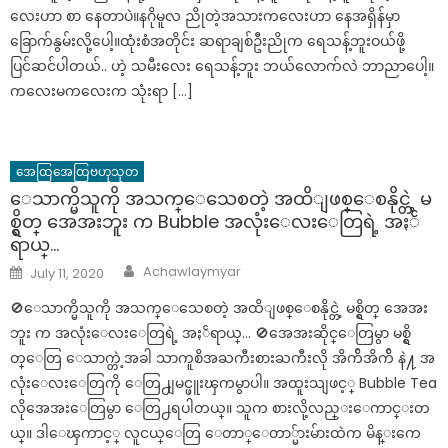
လေးဟာ စာ နေတာပဲ။နဂိုမူလ ညိုတဲ့အသားကလေးဟာ နေအရှိန်မှာ
ခြောက်နွမ်းလို့ပေါ့။ထုံးစံအတိုင်း ဆရာချစ်ဦးညိုက ရေသန့်ဘူးဝယ်ဖို့
ပြင်ဆင်ပါတယ်.. ဟဲ့ သမီးလေး ရေသန့်ဘူး ဘယ်လောက်လဲ ဘာညာပေါ့။
ကလေးမကလေးက သုံးရာ […]
အေထြအေထြဗဟုသုတ
ေသာက္မိသူကို အသက္ေသေစတဲ့ အထိျဖစ္ေစနိုင္တဲ့ မ
စ္ရွိတ္ အေအးဘူး က Bubble အလုံးေလးေတြရဲ့ အႏၲ
ရာယ္…
Author
Posted
Achawlaymyar
July 11, 2020
on
🚫ေသာက္မိသူကို အသက္ေသေစတဲ့ အထိျဖစ္ေစနိုင္တဲ့ မစ္ရွိတ္ အေအး
ဘူး က အလုံးေလးေတြရဲ့ အႏၲရာယ္… 🚫အေအးဆိုင္ေတြမွာ မစ္ရွိ
တ္ေတြ ေသာက္တဲ့အခါ သာကူစိအႀကီးစားႀကီးလို အိက်ိအိက်ိ နဲ႔ အ
လုံးေလးေတြကို ေတြ႕ျမင္ဖူးၾကမွာပါ။ အထူးသျဖင့္ Bubble Tea
လိုအေအးေတြမွာ ေတြ႕ရပါတယ္။ သူက စားလို့လည္းေကာင္းတ
ယ္။ ဒါေၾကာင့္ လူငယ္ေတြ ေတာ္ေတာ္မ်ားမ်ားထဲက မိန္းကေ