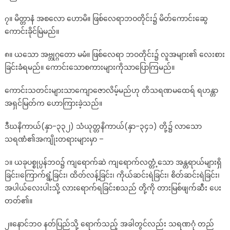
၇။ မိတ္တာနံ အစလော ဟောမိ။ ဖြစ်လေရာဘဝတိုင်း၌ မိတ်ကောင်းဆွေ
ကောင်းခိုင်မြဲမည်။
၈။ ယသော အဗ္ဘုဂ္ဂတော မမံ။ ဖြစ်လေရာ ဘဝတိုင်း၌ လူအများ၏ လေးစား
ခြင်းခံရမည်။ ကောင်းသောစကားများကိုသာပြောကြမည်။
ကောင်းသတင်းများသာကျောဇောလိမ့်မည်ဟု တိသရဏမထေရ် ရဟန္တာ
အရှင်မြတ်က ဟောကြားခဲ့သည်။
ဒီဃနိကာယ်(နှာ-၃၃၂) သံယုတ္တနိကာယ်(နှာ-၃၄၁) တို့၌ လာသော
သရဏံ၏အကျိုးတရားများမှာ –
၁။ ယခုပစ္စုပ္ပန်ဘဝ၌ ကျရောက်ဆဲ ကျရောက်လတ္တံ့သော အန္တရာယ်များရှိ
ခြင်း၊ကြောက်ရွံ့ခြင်း၊ ထိတ်လန့်ခြင်း၊ ကိုယ်ဆင်းရဲခြင်း၊ စိတ်ဆင်းရဲခြင်း၊
အပါယ်လေးပါးသို့ လားရောက်ရခြင်းစသည် တို့ကို တားမြစ်ဖျက်ဆီး ပေး
တတ်၏။
၂။နောင်ဘဝ နတ်ပြည်သို့ ရောက်သည့် အခါတွင်လည်း သရဏဂုံ တည်