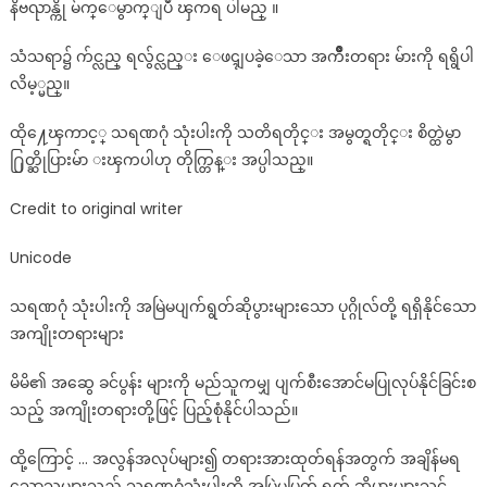
နိဗၺာန္ကို မ်က္ေမွာက္ျပဳ ၾကရ ပါမည္ ။
သံသရာ၌ က်င္လည္ ရလွ်င္လည္း ေဖၚျပခဲ့ေသာ အက်ိဳးတရား မ်ားကို ရရွိပါ
လိမ့္မည္။
ထို႔ေၾကာင့္ သရဏဂုံ သုံးပါးကို သတိရတိုင္း အမွတ္ရတိုင္း စိတ္ထဲမွာ
႐ြတ္ဆိုပြားမ်ာ းၾကပါဟု တိုက္တြန္း အပ္ပါသည္။
Credit to original writer
Unicode
သရဏဂုံ သုံးပါးကို အမြဲမပျက်ရွတ်ဆိုပွားများသော ပုဂ္ဂိုလ်တို့ ရရှိနိုင်သော
အကျိုးတရားများ
မိမိ၏ အဆွေ ခင်ပွန်း များကို မည်သူကမျှ ပျက်စီးအောင်မပြုလုပ်နိုင်ခြင်းစ
သည့် အကျိုးတရားတို့ဖြင့် ပြည့်စုံနိုင်ပါသည်။
ထို့ကြောင့် … အလွန်အလုပ်များ၍ တရားအားထုတ်ရန်အတွက် အချိန်မရ
သောသူများသည် သရဏဂုံသုံးပါးကို အမြဲမပြတ် ရွတ် ဆိုပွားများသင့်