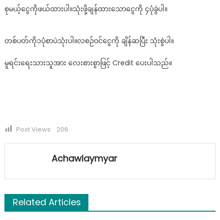
စုမယ့်ငွေကိုဖယ်ထားပါ။သုံးဖို့ချန်ထားသောငွေကို ၄ပုံခွဲပါ။
တစ်ပတ်ကို၁ပုံစာပဲသုံးပါ။လစဉ်ဝင်ငွေကို ချိန်ဆပြီး သုံးစွဲပါ။
မူရင်းရေးသားသူအား လေးစားစွာဖြင့် Credit ပေးပါသည်။
Post Views:
206
Achawlaymyar
Related Articles