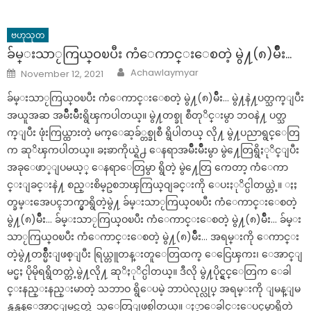
ဗဟုသုတ
ခ်မ္းသာႂကြယ္ဝၿပီး ကံေကာင္းေစတဲ့ မွဲ႔(၈)မ်ိဳး…
Author
Posted
Achawlaymyar
November 12, 2021
on
ခ်မ္းသာႂကြယ္ဝၿပီး ကံေကာင္းေစတဲ့ မွဲ႔(၈)မ်ိဳး… မွဲ႔နဲ႔ပတ္သက္ျပီး
အယူအဆ အမ်ဳိးမ်ဳိးရွိၾကပါတယ္။ မွဲ႔တစ္ခု စီတုိင္းမွာ ဘဝနဲ႔ ပတ္သ
က္ျပီး ဖုံးကြယ္ထားတဲ့ မက္ေဆ့ခ်္တစ္ခုစီ ရွိပါတယ္ လို႔ မွဲ႔ပညာရွင္ေတြ
က ဆုိၾကပါတယ္။ ခႏၶာကိုယ္ရဲ႕ ေနရာအမ်ဳိးမ်ိဳးမွာ မွဲ႔ေတြရွိႏုိင္ျပီး
အခုေဖာ္ျပမယ့္ ေနရာေတြမွာ ရွိတဲ့ မွဲ႔ေတြ ကေတာ့ ကံေကာ
င္းျခင္းနဲ႔ စည္းစိမ္ဥစၥာၾကြယ္ဝျခင္းကို ေပးႏုိင္ပါတယ္တဲ့။ ႏႈ
တ္ခမ္းအေပၚဘက္မွာရွိတဲ့မွဲ႔ ခ်မ္းသာႂကြယ္ဝၿပီး ကံေကာင္းေစတဲ့
မွဲ႔(၈)မ်ိဳး… ခ်မ္းသာႂကြယ္ဝၿပီး ကံေကာင္းေစတဲ့ မွဲ႔(၈)မ်ိဳး… ခ်မ္း
သာႂကြယ္ဝၿပီး ကံေကာင္းေစတဲ့ မွဲ႔(၈)မ်ိဳး… အရမ္းကို ေကာင္း
တဲ့မွဲ႔တစ္မ်ဳိးျဖစ္ျပီး ရြယ္တူတန္းတူေတြထက္ ေငြေၾကး၊ ေအာင္ျ
မင္မႈ ပိုမိုရရွိတတ္တဲ့မွဲ႔လို႔ ဆုိႏုိင္ပါတယ္။ ဒီလို မွဲ႔ပိုင္ရွင္ေတြက ေခါ
င္းနည္းနည္းမာတဲ့ သဘာဝ ရွိေပမဲ့ ဘာပဲလုပ္လုပ္ အရမ္းကို ျမန္ျမ
န္ဆန္ဆန္ေအာင္ျမင္တတ္တဲ့ သူေတြျဖစ္ပါတယ္။ ႏွာေခါင္းေပၚမွာရွိတဲ့