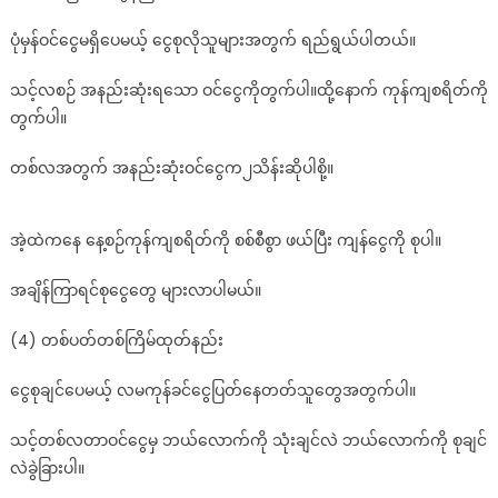
ပုံမှန်ဝင်ငွေမရှိပေမယ့် ငွေစုလိုသူများအတွက် ရည်ရွယ်ပါတယ်။
သင့်လစဉ် အနည်းဆုံးရသော ဝင်ငွေကိုတွက်ပါ။ထို့နောက် ကုန်ကျစရိတ်ကို
တွက်ပါ။
တစ်လအတွက် အနည်းဆုံးဝင်ငွေက၂သိန်းဆိုပါစို့။
အဲ့ထဲကနေ နေ့စဉ်ကုန်ကျစရိတ်ကို စစ်စီစွာ ဖယ်ပြီး ကျန်ငွေကို စုပါ။
အချိန်ကြာရင်စုငွေတွေ များလာပါမယ်။
(4) တစ်ပတ်တစ်ကြိမ်ထုတ်နည်း
ငွေစုချင်ပေမယ့် လမကုန်ခင်ငွေပြတ်နေတတ်သူတွေအတွက်ပါ။
သင့်တစ်လတာဝင်ငွေမှ ဘယ်လောက်ကို သုံးချင်လဲ ဘယ်လောက်ကို စုချင်
လဲခွဲခြားပါ။