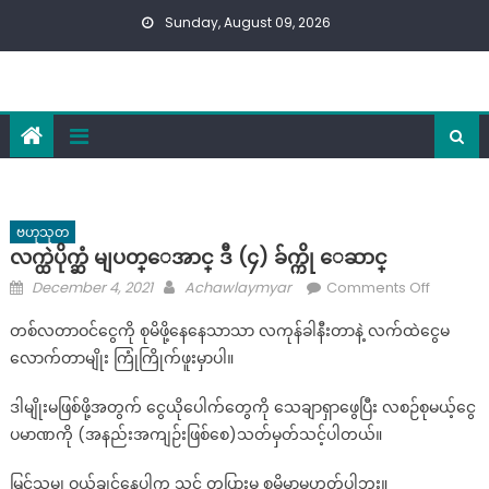
Skip
Sunday, August 09, 2026
to
content
ဗဟုသုတ
လက္ထဲပိုက္ဆံ မျပတ္ေအာင္ ဒီ (၄) ခ်က္ကို ေဆာင္
Posted
Author
on
December 4, 2021
Achawlaymyar
Comments Off
on
လ
တစ်လတာဝင်ငွေကို စုမိဖို့နေနေသာသာ လကုန်ခါနီးတာနဲ့ လက်ထဲငွေမ
က္
လောက်တာမျိုး ကြုံကြိုက်ဖူးမှာပါ။
ထဲ
ပို
ဒါမျိုးမဖြစ်ဖို့အတွက် ငွေယိုပေါက်တွေကို သေချာရှာဖွေပြီး လစဉ်စုမယ့်ငွေ
က္
ပမာဏကို (အနည်းအကျဉ်းဖြစ်စေ)သတ်မှတ်သင့်ပါတယ်။
ဆံ
မျ
မြင်သမျှ ဝယ်ချင်နေပါက သင် တပြားမှ စုမိမှာမဟုတ်ပါဘူး။
ပ