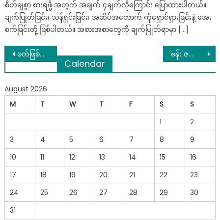
စိတ်ချစွာ စားရဖို့ အတွက် အချက် ၄ချက်လိုကြောင်း ပြောထားပါတယ်။
ချက်ပြုတ်ခြင်း၊ သန့်ရှင်းခြင်း၊ အဆိပ်အတောက် ကိုရှောင်ရှားခြင်းနဲ့ အေး
စက်ခြင်းတို့ ဖြစ်ပါတယ်။ အစားအစာတွေကို ချက်ပြုတ်ရာမှာ […]
Post
ဖတ်ဖြစ်အောင်ဖတ်ပေးနော် မဖတ်ဖြစ်ရင်တောင်မှ Saveထားပေါ့….
ဗန်း ဇကောရောင်းတဲ့ သားအမိ၂ယောက်ရဲ့ဆိုင်ကယ်(125)လေး အခိုးခံလိုက်ရတဲ့အခါ…
Calendar
navigation
August 2026
M
T
W
T
F
S
S
1
2
3
4
5
6
7
8
9
10
11
12
13
14
15
16
17
18
19
20
21
22
23
24
25
26
27
28
29
30
31