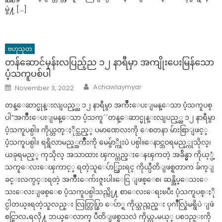
မွဲ႔ […]
ဗဟုသုတ
တန်ဆောင်မုန်းလပြည့်ည ၁၂ နာရီမှာ အကျိုးပေးမြန်သော
ပံ့သကူပစ်ပါ
Author
Posted
Achawlaymyar
November 3, 2022
on
တန္ေဆာင္မုန္းလျပည့္ည ၁၂ နာရီမွာ အက်ိဳးေပးျမန္ေသာ ပံ့သကူပစ္
ပါ“အက်ိဳးေပးျမန္ေသာ ပံ့သကူ´´တန္ေဆာင္မုန္းလျပည့္ည ၁၂ နာရီမွာ
ပံ့သကူပစ္ပါ။ ကိုယ္တတ္ႏိုင္သည့္ ပမာဏေလးကို ေစတနာ မ်ားစြာျဖင့္
ပံ့သကူပစ္ပါ။ ရရွိလာမည့္အက်ိဳးကို မေမွ်ာ္ကိုးပဲ ပစ္ပါ။ေနာင္ဘဝရမည့္ကုသိုလ္၊
ယခုရမည့္ ကုသိုလ္ အသာထား ၾကပ္တည္းေနၾကတဲ့ အခ်ိန္မွာ ကိုယ့္ပံ့
သကူေလးေၾကာင့္ ရတဲ့သူေပ်ာ္သြားရင္ ကိုယ္ပီတိျဖစ္ရတာက ခ်က္ျ
ခင္းလက္ငင္းရတဲ့ အက်ိဳးေက်းဇူးပါ။ေငြ ျဖစ္ေစ၊ ဆန္အိပ္ေသးေ
သးေလးျဖစ္ေစ ပံ့သကူပစ္ပါသည္လို႔ စာေလးေရးၿပီး ပံ့သကူပစ္ႏို
င္ပါတယ္။ရတဲ့သူလည္း လြတ္လြပ္စြာ ေပ်ာ္ရ ကိုယ္သည္လည္း ပုဂၢိဳလ္စြဲမရွိပဲ ျဖဴ
စင္စြာလႉရလို႔ ဘယ္ေလာက္ ပီတိျဖစ္ရသလဲ ကိုယ္လႉမယ့္ ပစၥည္းကို