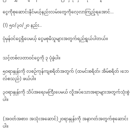
တ္ေ
ငွေကိုစုဆောင်းနိုင်မယ့်နည်းလမ်းတွေကိုလေ့လာကြည့်ရအောင်….
အာ
င္
(1) ၅၀/၃၀/၂၀ နည်း…
ဒီ
(၄)
ပုံမှန်ဝင်ငွေရှိပေမယ့် ငွေမစုမိသူများအတွက်ရည်ရွယ်ပါတယ်။
ခ်
က္
ကို
သင့်တစ်လတာဝင်ငွေကို ၃ ပုံခွဲပါ။
ေ
ဆာ
၅၀ရာနှုန်းကို လစဉ်ကုန်ကျစရိတ်အတွက် (ထမင်းစရိတ်၊ အိမ်စရိတ် ၊ဘေ
င္
လ်စသည်) ဖယ်ပါ။
၃၀ရာနှုန်းကို သိပ်အရေးမကြီးပေမယ် လိူအပ်သောအရာများအတွက်သုံးစွဲ
ပါ။
(အဝတ်အစား၊ အသုံးအဆောင်)၂၀ရာနှုန်းကို အနာဂတ်အတွက်စုဆောင်း
ပါ။