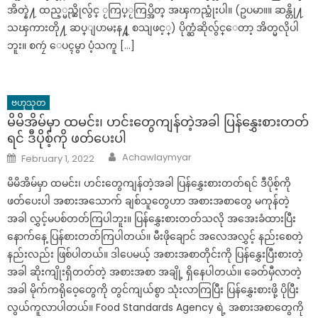
အိတ္နဲ႔ ထည့္မည္ဆိုလွ်င္ ႂကြပ္ႂကြပ္အိတ္ အၾကည္သုံးပါ။ (ဥပမာ။။ ဆန္တို႔
သၾကားတို႔ ဆပ္ျပာမႈန႔္ စသျဖင့္) ပိုက္ဆံဆိုလွ်င္ေတာ့ အိတ္မလိုပါ
ဘူး။ စကၠဴ ေပၚမွာ ပံ့သကူ […]
ဗဟုသုတ
မိမိအိမ်မှာ ထမင်း၊ ဟင်းတွေကျန်တဲ့အခါ ပြန်နွှေးစားတတ်
ရင် ဒီပိုစ့်ကို ဖတ်ပေးပါ
Author
Posted
Achawlaymyar
February 1, 2022
on
မိမိအိမ်မှာ ထမင်း၊ ဟင်းတွေကျန်တဲ့အခါ ပြန်နွှေးစားတတ်ရင် ဒီပိုစ့်ကို
ဖတ်ပေးပါ အစားအသောက် ချစ်သူတွေဟာ အစားအစာတွေ မကုန်တဲ့
အခါ လွှင့်မပစ်တတ်ကြပါဘူး။ ပြန်နွှေးစားတတ်သလို အအေးခံထားပြီး
နောက်နေ့ ပြန်စားတတ်ကြပါတယ်။ မီးဖိုချောင် အလေအလွှင့် နည်းစေတဲ့
နည်းလည်း ဖြစ်ပါတယ်။ ဒါပေမယ့် အစားအစာတိုင်းကို ပြန်နွှေးပြီးစားတဲ့
အခါ ဆိုးကျိုးရှိတတ်တဲ့ အစားအစာ အချို့ ရှိနေပါတယ်။ ခေတ်မှီလာတဲ့
အခါ မိုက်ကရိုဝေ့တွေကို တွင်ကျယ်စွာ သုံးလာကြပြီး ပြန်နွှေးစားဖို့ ပိုပြီး
လွယ်ကူလာပါတယ်။ Food Standards Agency ရဲ့ အစားအစာတွေကို