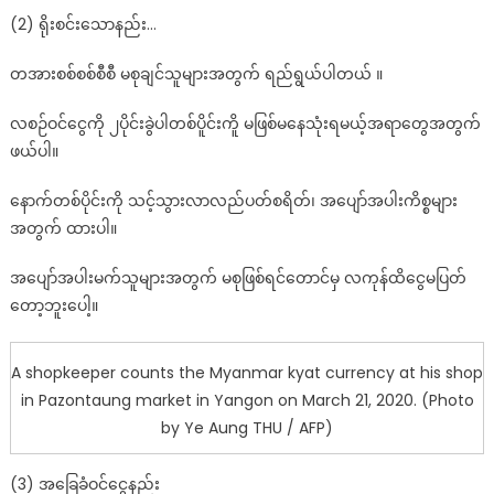
(2) ရိုးစင်းသောနည်း…
တအားစစ်စစ်စီစီ မစုချင်သူများအတွက် ရည်ရွယ်ပါတယ် ။
လစဉ်ဝင်ငွေကို ၂ပိုင်းခွဲပါတစ်ပိူင်းကိူ မဖြစ်မနေသုံးရမယ့်အရာတွေအတွက်
ဖယ်ပါ။
နောက်တစ်ပိုင်းကို သင့်သွားလာလည်ပတ်စရိတ်၊ အပျော်အပါးကိစ္စများ
အတွက် ထားပါ။
အပျော်အပါးမက်သူများအတွက် မစုဖြစ်ရင်တောင်မှ လကုန်ထိငွေမပြတ်
တော့ဘူးပေါ့။
A shopkeeper counts the Myanmar kyat currency at his shop
in Pazontaung market in Yangon on March 21, 2020. (Photo
by Ye Aung THU / AFP)
(3) အခြေခံဝင်ငွေနည်း