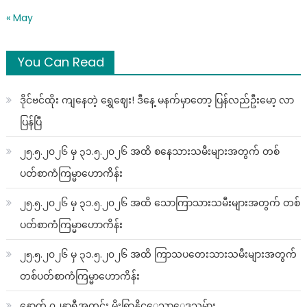
« May
You Can Read
ဒိုင်ဗင်ထိုး ကျနေတဲ့ ရွှေဈေး! ဒီနေ့ မနက်မှာတော့ ပြန်လည်ဦးမော့ လာ
ပြန်ပြီ
၂၅.၅.၂၀၂၆ မှ ၃၁.၅.၂၀၂၆ အထိ စနေသားသမီးများအတွက် တစ်
ပတ်စာကံကြမ္မာဟောကိန်း
၂၅.၅.၂၀၂၆ မှ ၃၁.၅.၂၀၂၆ အထိ သောကြာသားသမီးများအတွက် တစ်
ပတ်စာကံကြမ္မာဟောကိန်း
၂၅.၅.၂၀၂၆ မှ ၃၁.၅.၂၀၂၆ အထိ ကြာသပတေးသားသမီးများအတွက်
တစ်ပတ်စာကံကြမ္မာဟောကိန်း
နောက် ၇၂နာရီအတွင်း မိုးရြာနိုင္ေသာေဒသမ်ား