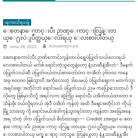
ၾကားသိရသမွ်
ေစတနာေကာင္းပီး ဉာဏ္ေကာင္းလြန္းတ
ယ္ေ႐ႊပဲျပဳတ္သယ္ေလးရယ္ ေလးစားပါတယ္
Author
Posted
Achawlaymyar
June 28, 2022
on
စေတနာကောင်းပီး ဉာဏ်ကောင်းလွန်းတယ်ရွှေပဲပြုတ်သယ်လေးရယ်
လေးစားပါတယ် မက်စ် ရောင်းတဲ့သူတွေနဲ့တော့ နံ့သာဆီနဲ့အီးဘဲ– ဒီမနက်
ပဲပြုတ်သယ်ဆီ ပဲပြုတ်ဝယ်တယ်စားတော်ပဲက တအိတ် ၃၆၀၀၀ ကနေ
အခု ၈၀၀၀၀ ဖြစ်သွားပီ အကိုလေးတဲ့ ဒါပေမယ့် ပဲပြုတ်ဈေးက မတက်ဘူး
အရင်ဈေး အတိုင်းဘဲ ရောင်းမယ် ပဲပြုတ်သယ် ညမ ကပြောသေးတယ် ဒီ
လိုတွေ ဖြစ်မှာသိလို့ အရင်လက ဆွဲကြိုး ရောင်းပီး ပဲအိတ်ဝယ်ထားတာ ၈
သိန်းဖိုး ဝယ်လို့ရတယ် အဲ့ဒီ ပဲအိတ် ကုန်တဲ့ အထိ ဒီဈေးအတိုင်းဘဲ ကိုယ့်
မြို့သားတွေ ကို ရောင်းမယ်အဲဒါကုန်သွားရင်တော့ ကျန်တာ အခြေအနေ
အရ ဘဲတဲ့ ဒါက ပဲပြုတ်သယ် စိတ်ထားဗျာ—- Credidt zawgyi ေစတ
နာေကာင္းပီး ဉာဏ္ေကာင္းလြန္းတယ္ေ႐ႊပဲျပဳတ္သယ္ေလးရယ္
ေလးစားပါတယ္ မက္စ္ ေရာင္းတဲ့သူေတြနဲ႔ေတာ့ နံ႔သာဆီနဲ႔အီး