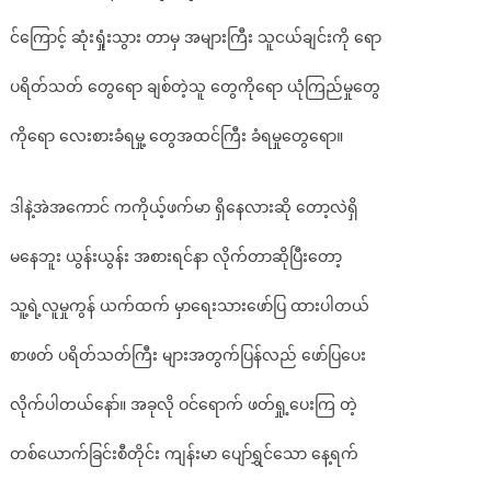
လီ
တစ်
င်ကြောင့် ဆုံးရှုံးသွား တာမှ အများကြီး သူငယ်ချင်းကို ရော
ဦး
ပရိတ်သတ် တွေရော ချစ်တဲ့သူ တွေကိုရော ယုံကြည်မှုတွေ
ကိုရော လေးစားခံရမှု့ တွေအထင်ကြီး ခံရမှုတွေရော။
ဒါနဲ့အဲအကောင် ကကိုယ့်ဖက်မာ ရှိနေလားဆို တော့လဲရှိ
မနေဘူး ယွန်းယွန်း အစားရင်နာ လိုက်တာဆိုပြီးတော့
သူ့ရဲ့လူမှုကွန် ယက်ထက် မှာရေးသားဖော်ပြ ထားပါတယ်
စာဖတ် ပရိတ်သတ်ကြီး များအတွက်ပြန်လည် ဖော်ပြပေး
လိုက်ပါတယ်နော်။ အခုလို ဝင်ရောက် ဖတ်ရှု့ပေးကြ တဲ့
တစ်ယောက်ခြင်းစီတိုင်း ကျန်းမာ ပျော်ရွှင်သော နေ့ရက်