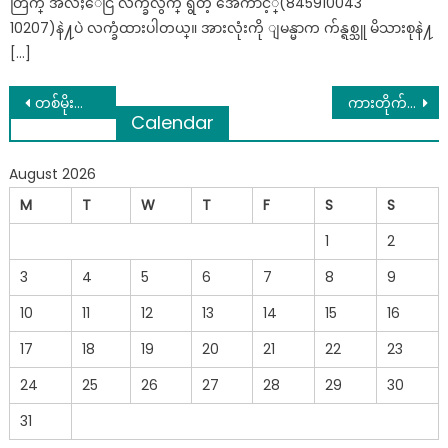
တြက္ အလႈေငြ လက္ခံလွ်က္ ရွိတဲ့ အေကာင့္(845910043
10207)နဲ႔ပဲ လက္ခံထားပါတယ္။ အားလုံးကို ျမန္မာက က်န္ရစ္သူ မိသားစုနဲ႔
[…]
Post
တစ်မိုးအောက်တွင် နေထိုင်လာသည့် တိုင်းရင်းသားတွေက မမေ့ပျောက်စေဖို့ ပြည်ထောင်စုနေ့ကျင်းပမည်ဖြစ်ကြောင်း စစ်ကောင်စီပြော
ကားတိုက်ဒဏ်ရာကြောင့် လွတ်ရာ မပြေးနိူင်ကြ‌လို့ ၃ ယောက်လုံးဖက်ထားကြတာတဲ့ ….
Calendar
navigation
August 2026
M
T
W
T
F
S
S
1
2
3
4
5
6
7
8
9
10
11
12
13
14
15
16
17
18
19
20
21
22
23
24
25
26
27
28
29
30
31