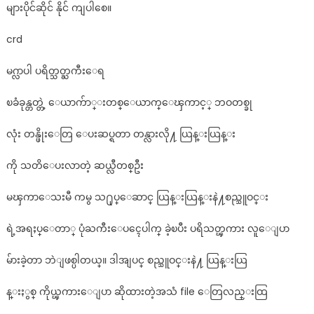
များပိုင်ဆိုင် နိုင် ကျပါစေ။
crd
မဂ္လာပါ ပရိတ္သတ္ႀကီးေရ
ၿခံခုန္တတ္တဲ့ ေယာက်ာ္းတစ္ေယာက္ေၾကာင့္ ဘဝတစ္ခု
လုံး တန္ဖိုးေတြ ေပးဆပ္ရတာ တန္လားလို႔ ယြန္းယြန္း
ကို သတိေပးလာတဲ့ ဆယ္လီတစ္ဦး
မၾကာေသးမီ ကမွ သ႐ုပ္ေဆာင္ ယြန္းယြန္းနဲ႔စည္သူဝင္း
ရဲ့အရႈပ္ေတာ္ ပုံႀကီးေပၚေပါက္ ခဲ့ၿပီး ပရိသတ္ၾကား လူေျပာ
မ်ားခဲ့တာ ဘဲျဖစ္ပါတယ္။ ဒါအျပင္ စည္သူဝင္းနဲ႔ ယြန္းယြ
န္းႏွစ္ ကိုယ္ၾကားေျပာ ဆိုထားတဲ့အသံ file ေတြလည္းထြ