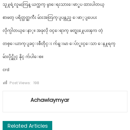
သူ႔ရဲ့လူမႈကြန္ ယက္ထက္ မွာေရးသားေဖာ္ၿပ ထားပါတယ္
စာဖတ္ ပရိတ္သတ္ႀကီး မ်ားအတြက္ျပန္လည္ ေဖာ္ျပေပး
လိုက္ပါတယ္ေနာ္။ အခုလို ဝင္ေရာက္ ဖတ္ရႈ႔ေပးၾက တဲ့
တစ္ေယာက္ျခင္းစီတိုင္း က်န္းမာ ေပ်ာ္ရႊင္ေသာ ေန႔ရက္
မ်ားပိုင္ဆိုင္ နိုင္ က်ပါေစ။
crd
Post Views:
198
Achawlaymyar
Related Articles