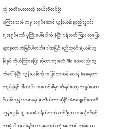
ယောက်
ကို သတိပေးလာတဲ့ ဆယ်လီတစ်ဦး
ကြောင့်
ဘဝ
မကြာသေးမီ ကမှ သရုပ်ဆောင် ယွန်းယွန်းနဲ့စည်သူဝင်း
တစ်
ခု
ရဲ့အရှုပ်တော် ပုံကြီးပေါ်ပေါက် ခဲ့ပြီး ပရိသတ်ကြား လူပြော
လုံး
တန်ဖိုး
များခဲ့တာ ဘဲဖြစ်ပါတယ်။ ဒါအပြင် စည်သူဝင်းနဲ့ ယွန်းယွ
တွေ
ပေးဆပ်
န်းနှစ် ကိုယ်ကြားပြော ဆိုထားတဲ့အသံ file တွေလည်းထွ
ရတာ
တန်
က်ပေါ်ခဲ့ပြီး ယွန်းယွန်းကို အပြင်းအထန် ဝေဖန် ခံနေရတာ
လား
လို့
လည်းဖြစ် ပါတယ်။ အခုတစ်ခါမှာ ဆိုရင်တော့ သရုပ်ဆော
ယွန်းယွန်း
ကို
င်ယွန်းယွန်း အစားရင်နာလိုက်တာ ဆိုပြီး ခံစားချက်တွေကို
သတိပေး
လာ
ယွန်းယွန်း ရဲ့ အမာခံ ပရိတ်သတ် တစ်ဦးက အခုလိုရင်ဖွင့်
တဲ့
ဆယ်
လာခဲ့ ပါတယ်နော်။ ဘာမှမဟုတ် တဲ့အကောင် တစ်ကော