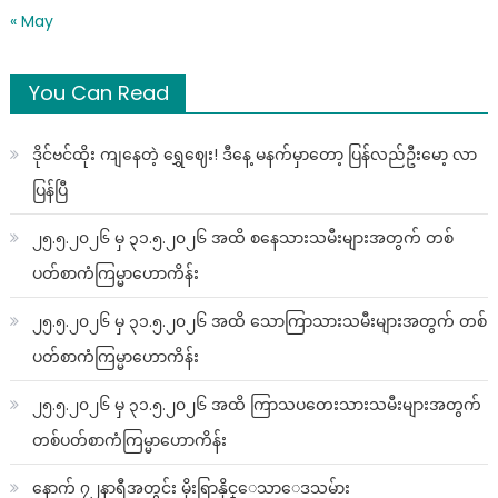
« May
You Can Read
ဒိုင်ဗင်ထိုး ကျနေတဲ့ ရွှေဈေး! ဒီနေ့ မနက်မှာတော့ ပြန်လည်ဦးမော့ လာ
ပြန်ပြီ
၂၅.၅.၂၀၂၆ မှ ၃၁.၅.၂၀၂၆ အထိ စနေသားသမီးများအတွက် တစ်
ပတ်စာကံကြမ္မာဟောကိန်း
၂၅.၅.၂၀၂၆ မှ ၃၁.၅.၂၀၂၆ အထိ သောကြာသားသမီးများအတွက် တစ်
ပတ်စာကံကြမ္မာဟောကိန်း
၂၅.၅.၂၀၂၆ မှ ၃၁.၅.၂၀၂၆ အထိ ကြာသပတေးသားသမီးများအတွက်
တစ်ပတ်စာကံကြမ္မာဟောကိန်း
နောက် ၇၂နာရီအတွင်း မိုးရြာနိုင္ေသာေဒသမ်ား