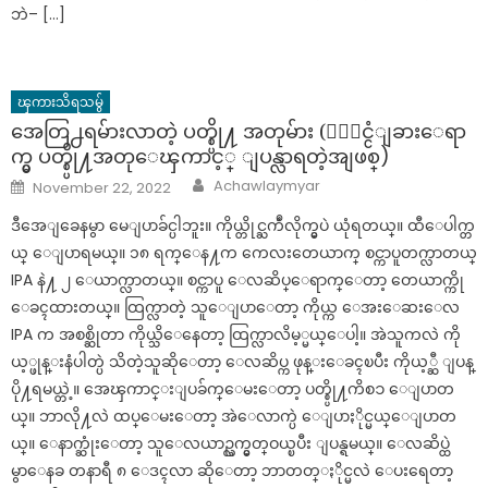
ဘဲ– […]
ၾကားသိရသမွ်
အေတြ႕ရမ်ားလာတဲ့ ပတ္စ္ပို႔ အတုမ်ား (ႏိုင္ငံျခားေရာ
က္မွ ပတ္စ္ပို႔အတုေၾကာင့္ ျပန္လာရတဲ့အျဖစ္)
Author
Posted
Achawlaymyar
November 22, 2022
on
ဒီအေျခေနမွာ မေျပာခ်င္ပါဘူး။ ကိုယ္တိုင္ႀကဳံလိုက္မွပဲ ယုံရတယ္။ ထီေပါက္တ
ယ္ ေျပာရမယ္။ ၁၈ ရက္ေန႔က ကေလးတေယာက္ စင္ကာပူတက္လာတယ္
IPA နဲ႔ ၂ ေယာက္လာတယ္။ စင္ကာပူ ေလဆိပ္ေရာက္ေတာ့ တေယာက္ကို
ေခၚထားတယ္။ ထြက္လာတဲ့ သူေျပာေတာ့ ကိုယ္က ေအးေဆးေလ
IPA က အစစ္ဆိုတာ ကိုယ္သိေနေတာ့ ထြက္လာလိမ့္မယ္ေပါ့။ အဲသူကလဲ ကို
ယ့္ဖုန္းနံပါတ္ပဲ သိတဲ့သူဆိုေတာ့ ေလဆိပ္က ဖုန္းေခၚၿပီး ကိုယ့္ဆီ ျပန္
ပို႔ရမယ္တဲ့။ အေၾကာင္းျပခ်က္ေမးေတာ့ ပတ္စ္ပို႔ကိစၥ ေျပာတ
ယ္။ ဘာလို႔လဲ ထပ္ေမးေတာ့ အဲေလာက္ပဲ ေျပာႏိုင္မယ္ေျပာတ
ယ္။ ေနာက္ဆုံးေတာ့ သူေလယာဥ္လက္မွတ္ဝယ္ၿပီး ျပန္ရမယ္။ ေလဆိပ္ထဲ
မွာေနခ တနာရီ ၈ ေဒၚလာ ဆိုေတာ့ ဘာတတ္ႏိုင္မလဲ ေပးရေတာ့