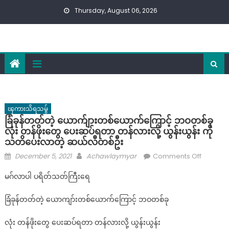
Skip
Thursday, August 06, 2026
to
content
ၾကားသိရသမွ်
ခြံခုန်တတ်တဲ့ ယောက်ျားတစ်ယောက်ကြောင့် ဘဝတစ်ခု
လုံး တန်ဖိုးတွေ ပေးဆပ်ရတာ တန်လားလို့ ယွန်းယွန်း ကို
သတိပေးလာတဲ့ ဆယ်လီတစ်ဦး
Posted
Author
on
December 5, 2021
Achawlaymyar
Comments Off
on
ခြံ
မဂ်လာပါ ပရိတ်သတ်ကြီးရေ
ခုန်
တတ်
ခြံခုန်တတ်တဲ့ ယောကျာ်းတစ်ယောက်ကြောင့် ဘဝတစ်ခု
တဲ့
ယောက်ျာ
လုံး တန်ဖိုးတွေ ပေးဆပ်ရတာ တန်လားလို့ ယွန်းယွန်း
တစ်