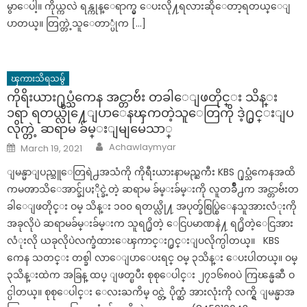
မွာေပါ့။ ကိုယ္ကလဲ ရန္ကုန္ေရာက္မွ ေပးလို႔ရလားဆိုေတာ့ရတယ္ေျ
ပာတယ္။ တြက္တဲ့သူေတာ္ပုံက […]
ၾကားသိရသမွ်
ကိုရိးယား႐ုပ္သံကေန အင္တာဗ်ဴး တခါေျဖတိုင္း သိန္း
၁ရာ ရတယ္လို႔ေျပာေနၾကတဲ့သူေတြကို ဒဲ့႐ွင္းျပ
လိုက္တဲ့ ဆရာမ ခ်မ္းျမျမေသာ္
Author
Posted
Achawlaymyar
March 19, 2021
on
ျမန္မာျပည္သူေတြရဲ႕အသံကို ကိုရီးယားနာမည္ႀကီး KBS ႐ုပ္သံကေနအထိ
ကမၻာသိေအာင္ခ်ျပႏိုင္ခဲ့တဲ့ ဆရာမ ခ်မ္းခ်မ္းကို လူတခ်ိဳ႕က အင္တာဗ်ဴးတ
ခါေျဖတိုင္း ဝမ္ သိန္း ၁၀၀ ရတယ္လို႔ အပုတ္ခ်စြပ္စြဲေနသူအားလံုးကို
အခုလိုပဲ ဆရာမခ်မ္းခ်မ္းက သူရ႐ွိတဲ့ ေငြပမာဏနဲ႔ ရ႐ွိတဲ့ေငြအား
လံုးလို ယခုလိုပဲလက္ခံထားေၾကာင္း႐ွင္းျပလိုက္ပါတယ္။ KBS
ကေန သတင္း တစ္ခါ လာေျပာေပးရင္ ဝမ္ ၃သိန္း ေပးပါတယ္။ ဝမ္
၃သိန္းထဲက အခြန္ ထပ္ ျဖတ္ၿပီး စုစုေပါင္း ၂၇၁၆၈၀ပဲ ကြၽန္မဆီ ဝ
င္ပါတယ္။ စုစုေပါင္း ေလးႀကိမ္ ဝင္တဲ့ ပိုက္ဆံ အားလုံးကို လက္ရွိ ျမန္မာအ