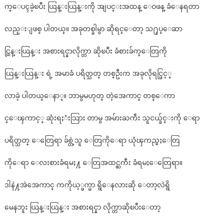
က္ေပၚခဲ့ၿပီး ယြန္းယြန္းကို အျပင္းအထန္ ေဝဖန္ ခံေနရတာ
လည္းျဖစ္ ပါတယ္။ အခုတစ္ခါမွာ ဆိုရင္ေတာ့ သ႐ုပ္ေဆာ
င္ယြန္းယြန္း အစားရင္နာလိုက္တာ ဆိုၿပီး ခံစားခ်က္ေတြကို
ယြန္းယြန္း ရဲ့ အမာခံ ပရိတ္သတ္ တစ္ဦးက အခုလိုရင္ဖြင့္
လာခဲ့ ပါတယ္ေနာ္။ ဘာမွမဟုတ္ တဲ့အေကာင္ တစ္ေကာ
င္ေၾကာင့္ ဆုံးရႈံးသြား တာမွ အမ်ားႀကီး သူငယ္ခ်င္းကို ေရာ
ပရိတ္သတ္ ေတြေရာ ခ်စ္တဲ့သူ ေတြကိုေရာ ယုံၾကည္မႈေတြ
ကိုေရာ ေလးစားခံရမႈ႔ ေတြအထင္ႀကီး ခံရမႈေတြေရာ။
ဒါနဲ႔အဲအေကာင္ ကကိုယ့္ဖက္မာ ရွိေနလားဆို ေတာ့လဲရွိ
မေနဘူး ယြန္းယြန္း အစားရင္နာ လိုက္တာဆိုၿပီးေတာ့