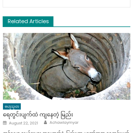
Related Articles
ဗဟုသုတ
ရေတွင်းပျက်ထဲ ကျနေတဲ့ မြည်း
Author
Posted
Achawlaymyar
August 22, 2021
on