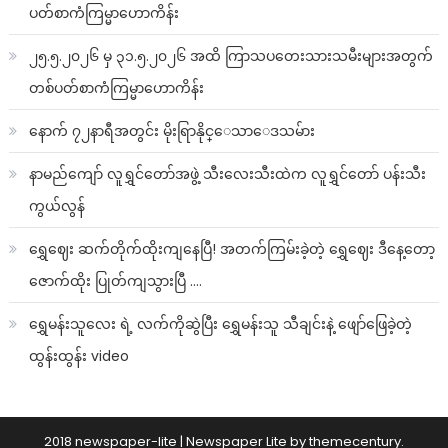
ပတ်စာကံကြမ္မာဟောကိန်း
၂၅.၅.၂၀၂၆ မှ ၃၁.၅.၂၀၂၆ အထိ ကြာသပတေးသားသမီးများအတွက်
တစ်ပတ်စာကံကြမ္မာဟောကိန်း
နောက် ၇၂နာရီအတွင်း မိုးရြာနိုင္ေသာေဒသမ်ား
နာမည်ကျော် လူရွှင်တော်အဖွဲ့ သီးလေးသီးထဲက လူရွှင်တော် ပန်းသီး
ကွယ်လွန်
ရွှေဈေး ဆက်တိုက်ထိုးကျနေပြီ! အတက်ကြမ်းခဲ့တဲ့ ရွှေဈေး ဒီနေ့တော့
ဇောက်ထိုး ပြုတ်ကျသွားပြီ ….
ရွှေမန်းသူလေး ရဲ့ လက်ကိုဆွဲပြီး ရွှေမန်းသူ သီချင်းနဲ့ ဖျော်ဖြေခဲ့တဲ့
ထွန်းထွန်း video
2018 newspaper-lite
|
Newspaper Lite by
themecentury
.