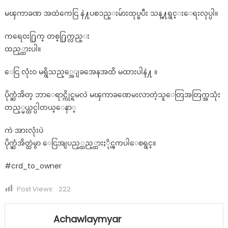
မၾကာခဏ အထဲကေငြ နဲ႔ပစၥည္းမ်ားထုပ္ၿပီး သန္႔ရွင္းေရးလုပ္ပါ။
ကရေဝး႐ြက္ တစ္႐ြက္လည္း
ထည့္ထားပါ။
ေငြ လုံးဝ မရွိသည့္အေျခအေနအထိ မထားပါနဲ႔ ။
ပိုက္ဆံအိတ္ ဘာေရာင္ကိုင္ရမလဲ မၾကာခဏေမးလာတဲ့သူေတြအတြက္အသုံး
တည့္မယ္ထင္ပါတယ္ေနာ္
ကဲ အားလုံးပဲ
ပိုက္ဆံအိတ္ထဲမွာ ေငြအျပည့္ထည့္ထားႏိုင္ၾကပါေစရွင္။
#crd_to_owner
Post Views:
222
Achawlaymyar