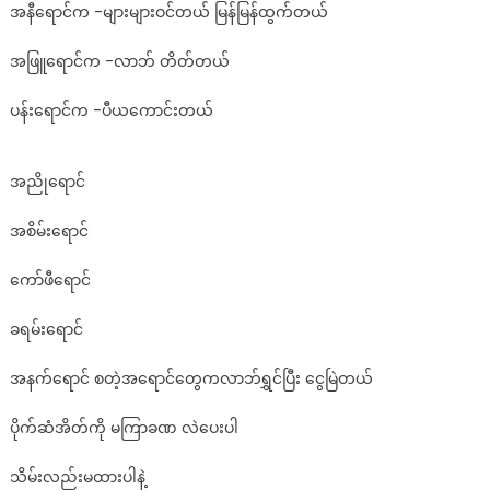
အနီရောင်က -များများဝင်တယ် မြန်မြန်ထွက်တယ်
လေး
တွေ
အဖြူရောင်က -လာဘ် တိတ်တယ်
ရှိ
ပါ
ပန်းရောင်က -ပီယကောင်းတယ်
တယ်
ဗဟုသုတ
အနေ
အညိုရောင်
နဲ့
ဖတ်
အစိမ်းရောင်
ထား
မှတ်ထား
ကော်ဖီရောင်
ပါ
ခရမ်းရောင်
အနက်ရောင် စတဲ့အရောင်တွေကလာဘ်ရွှင်ပြီး ငွေမြဲတယ်
ပိုက်ဆံအိတ်ကို မကြာခဏ လဲပေးပါ
သိမ်းလည်းမထားပါနဲ့