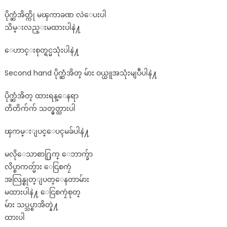
ပိုက္ဆံအိတ္ကို မၾကာခဏ လဲေပးပါ
သိမ္းလည္းမထားပါနဲ႔
ေဟာင္းစုတ္ရင္မသုံးပါနဲ႔
Second hand ပိုက္ဆံအိတ္ မ်ား ဝယ္ယူအသုံးမျပဳပါနဲ႔
ပိုက္ဆံအိတ္ ထားရန္ေနရာ
တိတိက်က် သတ္မွတ္ထားပါ
ၾကမ္းျပင္ေပၚမခ်ပါနဲ႔
မလိုေသာစာ႐ြက္ ေဘာက္ခ်ာ
လိပ္စာကတ္မ်ား ေငြစကၠဴ
အလြန္စုတ္ျပတ္ေနတာမ်ား
မထားပါနဲ႔ ေငြစကၠဴစုတ္
မ်ား သပ္သပ္စာအိတ္နဲ႔
ထားပါ