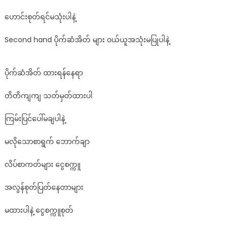
ဟောင်းစုတ်ရင်မသုံးပါနဲ့
Second hand ပိုက်ဆံအိတ် များ ဝယ်ယူအသုံးမပြုပါနဲ့
ပိုက်ဆံအိတ် ထားရန်နေရာ
တိတိကျကျ သတ်မှတ်ထားပါ
ကြမ်းပြင်ပေါ်မချပါနဲ့
မလိုသောစာရွက် ဘောက်ချာ
လိပ်စာကတ်များ ငွေစက္ကူ
အလွန်စုတ်ပြတ်နေတာများ
မထားပါနဲ့ ငွေစက္ကူစုတ်