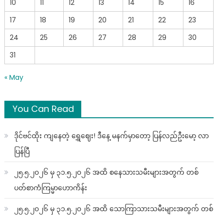
10
11
12
13
14
15
16
17
18
19
20
21
22
23
24
25
26
27
28
29
30
31
« May
You Can Read
ဒိုင်ဗင်ထိုး ကျနေတဲ့ ရွှေဈေး! ဒီနေ့ မနက်မှာတော့ ပြန်လည်ဦးမော့ လာ
ပြန်ပြီ
၂၅.၅.၂၀၂၆ မှ ၃၁.၅.၂၀၂၆ အထိ စနေသားသမီးများအတွက် တစ်
ပတ်စာကံကြမ္မာဟောကိန်း
၂၅.၅.၂၀၂၆ မှ ၃၁.၅.၂၀၂၆ အထိ သောကြာသားသမီးများအတွက် တစ်