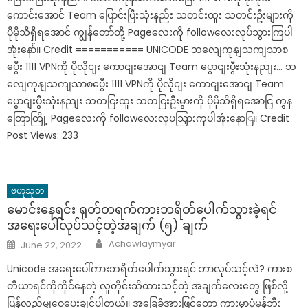
ကောင်းအောင် Team ပြောင်းပြီးသုံးနည်း သတင်းထူး သတင်းဦးများကို
ပိုမိုသိရှိရအောင် ကျွန်တော်တို့ Pageလေးကို followလေးလုပ်သွားကြပါ
အုံးနော်။ Credit =========== UNICODE ဘလျေကုနျသကျသာစ
ပွေီး 1111 VPNကို ပိုလိုငျး ကောငျးအောငျ Team ပွောငျးပွီးသုံးနညျး… ဘ
လျေကုနျသကျသာစပွေီး 1111 VPNကို ပိုလိုငျး ကောငျးအောငျ Team
ပွောငျးပွီးသုံးနညျး သတငြးထူး သတငြးဦးမွားကို ပိုမိုသိရှိရအောငြ ကွှန
တြောတြို့ Pageလေးကို followလေးလုပသြှားကှပါအုံးနောြ။ Credit
Post Views: 233
ဗဟုသုတ
မောင်းနေရင်း ရုတ်တရက်ကားဘရိတ်ပေါက်သွားခဲ့ရင်
အရေးပေါ်လုပ်သင့်တဲ့အချက် (၅) ချက်
Author
Posted
Achawlaymyar
June 22, 2022
on
Unicode အရေးပေါ်ကားဘရိတ်ပေါက်သွားရင် ဘာလုပ်သင့်လဲ? ကားစ
တီယာရင်ကိုကိုင်နေတဲ့ လူတိုင်းသိထားသင့်တဲ့ အချက်လေးတွေ ဖြစ်လို့
ပြန်လည်မျှဝေပေးချင်ပါတယ်။ အခြေခံအားဖြင့်တော့ ကားမှာပုံမှန်ဘီး