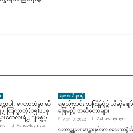
်
ၾကားသိရသမွ်
္တာပါ.. ေတာထဲမွာ ဆိ
ရမည်းသင်း သင်္ကြန်ပွဲ၌ သီဆို​ဖျော်
ု႔ ထြက္ရွာတဲ့(၁၅)ႏွစ္
ဖြေမည့် အဆို​တော်များ
္းကေလးရဲ႕ ျဖစ္ရပ္..
Author
Posted
Achawlaymyar
April 8, 2022
on
Author
Achawlaymyar
022
ေတာ္လွန္ေရးအင္အားစုမ်ားက စစ္ေကာင္စီက