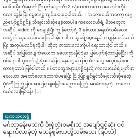
ပေါင်းအိုးကိုမှောက်ပြီး ငှက်ပျောသီး 3 လုံးတင်ထားကာ ဖယောင်းတိုင်
လေး ထွန်းပြီး မွေးနေ့ပွဲကျင်းပပေးခဲ့ပါတယ်.. ။ ကလေးငယ်ကတော့ ပျေ
ည်ပျော်ရွှင်ရွှင်နဲ့ သီချင်းသီဆိုနေခဲ့တာပါ ။ ကလေးငယ်ရဲ့ မိဘတွေက
အဆိုပါ video ကို ဝေမျှခဲ့ပြီး‘ကျွန်တော့်ရဲ့ 3 နှစ်သားအရွယ်သမီးလေး
အတွက် ဆုတောင်းပေးကြပါအုံး ၊ ဒါက သူမရဲ့မွေးနေ့ပါ ၊ ကျွန်တော်ဆက်
ပြီး အလုပ်မလုပ်ရလို့ပါ ‘ ဆိုတဲ့ စာသားလေးကိုပါ ရေးသားခဲ့ပါတယ် ။
အဆိုပါအဖြစ်အပျက်လေးက မလေးရှားနိုင်ငံမှာ ဖြစ်ပျက်ခဲ့တာဖြစ်ပြီး ၊ကို
ဗစ်ရောဂါကူးစက်ပျံ့နှံ့မှုအခြေအနေတွေကြောင့် မိဘတွေအလုပ်ရပ်နား
ထားရတာပဲ ဖြစ်ပါတယ် ။ မိဘတွေအနားမှာရှိနေလို့ ကလေးငယ်ရဲ့မျက်နှာ
လေးဟာ အတော်လေးတောက်ပနေပြီး ပြုံးပြုံးရွှင်ရွှင်သီချင်းသီဆိုနေတဲ့
ပုံစံကိုကြည့်ခြင်းအားဖြင့် ချစ်ခြင်းမေတ္တာအပြည့်အဝခံစားရတဲ့.. ကလေး
ငယ်လေးဖြစ်မှန်း […]
ၾကားသိရသမွ်
မင်္ဂလာခန်းမထဲကို ဝီးရှဲလုံးဝမစီးဘဲ အပျော်ရွှင်ဆုံး ဝင်
ရောက်လာခဲ့တဲ့ မသန်စွမ်းသတို့သမီးလေး (ရုပ်သံ)