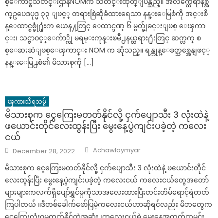
စ္ေကာင္စီသတင္းဌာနNOMက သတင္းထုတ္ျပန္သည္။ အီလက္ထေရာနစ္အ
က္ဥပေဒပုဒ္မ ၃၃ ျဖင့္ တရားစြဲဆိုခံထားရေသာ နန္းေမြစံကို အင္းစိ
န္ေထာင္စစ္ခုံ႐ုံးက ယေန႔တြင္ ေထာင္ဒဏ္ ၆ မွတ္ခ်ျခင္းျဖစ္ ေၾကာ
င္း၊ သင္ဇာဝင့္ေက်ာ္ကို မရမ္းကုန္းၿမိဳ႕နယ္တရား႐ုံးတြင္ ဆက္လက္ စ
စ္ေဆးဆဲျဖစ္ေၾကာင္း NOM က ဆိုသည္။ ရန္ကုန္ေခတ္သစ္အေနျဖင့္
နန္းေမြ႕စံ၏ မိသားစုကို […]
ၾကားသိရသမွ်
မိသားစုက ငွေကြေးမတတ်နိုင်လို့ ငှက်ပျောသီး 3 လုံးထဲနဲ့
ဖယောင်းတိုင်လေးထွန်းပြီး မွေးနေ့ပွဲကျင်းပခဲ့တဲ့ ကလေး
ငယ်
Author
Posted
Achawlaymyar
December 28, 2022
on
မိသားစုက ငွေကြေးမတတ်နိုင်လို့ ငှက်ပျောသီး 3 လုံးထဲနဲ့ ဖယောင်းတိုင်
လေးထွန်းပြီး မွေးနေ့ပွဲကျင်းပခဲ့တဲ့ ကလေးငယ် ကလေးငယ်တွေအတော်
များများကလက်ရှိပျော်ရွှင်မှုကိုသာအလေးထားပြီးတင်းတိမ်ရောင့်ရဲတတ်
ကြပါတယ် ။ဒီတစ်ခေါက်ဖော်ပြမဲ့ကလေးငယ်ဟာဆိုရင်လည်း မိဘတွေက
ငွေကြေးလုံးဝမတတ်နိုင်တဲ့အဆုံး ၊ကလေးငယ်ရဲ့မွေးနေ့အတွက်ထမင်း