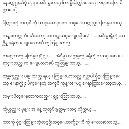
မနက္ကေ႐ႊတိဂုံ ဘုရားအနီး မွာတကၠစီ တစ္စီးပ်က္သြားေတာ့ လမ္းေတြ ပိ
တ္တာေပါ့….
ပ်က္သြားတဲ့ တကၠစီ ကို ယာဥ္ေမာင္းက တစ္ေယာက္တည္း တြန္းတယ္…..
ကုန္းတက္ႀကီး ဆိုေတာ့ ဘဘယ္အဆင္ေျပပါ့မလဲ ……..အနီးမွာရွိတဲ့ ယာ
ဥ္ထိန္းရဲက ေျပးလာၿပီ ကူတြန္းတယ္……..
ထင္သေလာက္ မတြန္းႏိုင္ဘူး……..အဲဒီမွာ လက္တစ္ဖက္ မရွိတဲ့ သတင္းစာ ေ
ရာင္းသည္ က ေျပးလာၿပီ ကူတြန္းတယ္……….
တစ္ဆက္တည္း ပန္းသည္ ရယ္ ၊ ကြမ္းယာသည္ ရယ္ကပါ ဝိုင္းတြန္းေ
တာ့ ေနာက္ဆုံး ပ်က္ေနတဲ့ တကၠစီ ကုန္းေပၚ ေရာက္သြားေတာ့တယ္……
လမ္းပိတ္ေနတာကလည္း ရွင္းသြားတယ္…….
ကိုယ္လည္း ဖုန္း အျမန္ ထုတ္ၿပီးမွတ္တမ္းတင္ လိုက္တယ္…..
ကားကို ဝိုင္းတြန္းတဲ့တစ္ဦးတစ္ေယာက္ခ်င္းစီ ကို ေလးစားတယ္…….