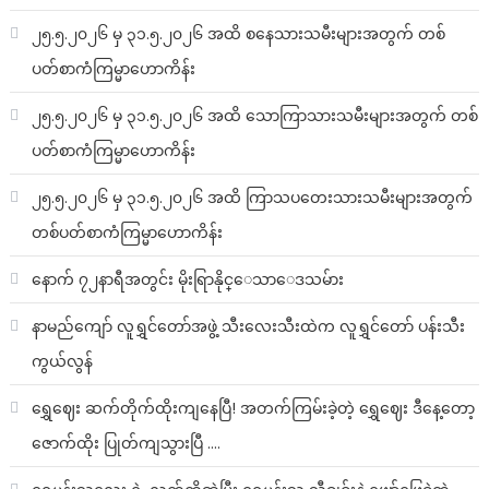
၂၅.၅.၂၀၂၆ မှ ၃၁.၅.၂၀၂၆ အထိ စနေသားသမီးများအတွက် တစ်
ပတ်စာကံကြမ္မာဟောကိန်း
၂၅.၅.၂၀၂၆ မှ ၃၁.၅.၂၀၂၆ အထိ သောကြာသားသမီးများအတွက် တစ်
ပတ်စာကံကြမ္မာဟောကိန်း
၂၅.၅.၂၀၂၆ မှ ၃၁.၅.၂၀၂၆ အထိ ကြာသပတေးသားသမီးများအတွက်
တစ်ပတ်စာကံကြမ္မာဟောကိန်း
နောက် ၇၂နာရီအတွင်း မိုးရြာနိုင္ေသာေဒသမ်ား
နာမည်ကျော် လူရွှင်တော်အဖွဲ့ သီးလေးသီးထဲက လူရွှင်တော် ပန်းသီး
ကွယ်လွန်
ရွှေဈေး ဆက်တိုက်ထိုးကျနေပြီ! အတက်ကြမ်းခဲ့တဲ့ ရွှေဈေး ဒီနေ့တော့
ဇောက်ထိုး ပြုတ်ကျသွားပြီ ….