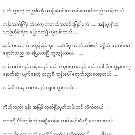
အနီး
ပျက်သွားတဲ့ တက္ကစီ ကို ယာဉ်မောင်းက တစ်ယောက်တည်း တွန်းတယ်…..
ၾ
က
ကုန်းတက်ကြီး ဆိုတော့ ဘဘယ်အဆင်ပြေပါ့မလဲ ……..အနီးမှာရှိတဲ့
က္
ယာဉ်ထိန်းရဲက ပြေးလာပြီ ကူတွန်းတယ်……..
သီး
ထ
ထင်သလောက် မတွန်းနိုင်ဘူး……..အဲဒီမှာ လက်တစ်ဖက် မရှိတဲ့ သတင်းစာ
ဖြ
ရောင်းသည် က ပြေးလာပြီ ကူတွန်းတယ်……….
ယ္ျ
မ
တစ်ဆက်တည်း ပန်းသည် ရယ် ၊ ကွမ်းယာသည် ရယ်ကပါ ဝိုင်းတွန်းတော့
င္
နောက်ဆုံး ပျက်နေတဲ့ တက္ကစီ ကုန်းပေါ် ရောက်သွားတော့တယ်……
ကြ
င္း
လမ်းပိတ်နေတာကလည်း ရှင်းသွားတယ်…….
တ
စ္
ခု
ကိုယ်လည်း ဖုန်း အမြန် ထုတ်ပြီးမှတ်တမ်းတင် လိုက်တယ်…..
ကားကို ဝိုင်းတွန်းတဲ့တစ်ဦးတစ်ယောက်ချင်းစီ ကို လေးစားတယ်…….
တကယ်တော့ သူတို့ နဲ့ မဆိုင်သလို နေလို့ရတာပေါ့…………ဒါပေမဲ့ ……….