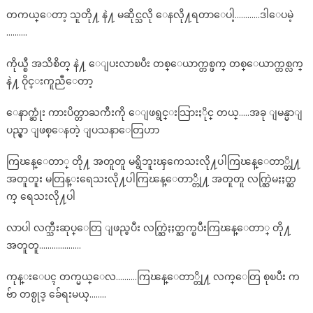
တကယ္ေတာ့ သူတို႔ နဲ႔ မဆိုင္သလို ေနလို႔ရတာေပါ့…………ဒါေပမဲ့
……….
ကိုယ္စီ အသိစိတ္ နဲ႔ ေျပးလာၿပီး တစ္ေယာက္တစ္ဖက္ တစ္ေယာက္တစ္လက္
နဲ႔ ဝိုင္းကူညီေတာ့
ေနာက္ဆုံး ကားပိတ္တာႀကီးကို ေျဖရွင္းသြားႏိုင္ တယ္…..အခု ျမန္မာျ
ပည္မွာ ျဖစ္ေနတဲ့ ျပသနာေတြဟာ
ကြၽန္ေတာ္ တို႔ အတူတူ မရွိဘူးၾကေသးလို႔ပါကြၽန္ေတာ္တို႔
အတူတူး မတြန္းရေသးလို႔ပါကြၽန္ေတာ္တို႔ အတူတူ လက္ဆြဲမႏႈတ္ဆ
က္ ရေသးလို႔ပါ
လာပါ လက္သီးဆုပ္ေတြ ျဖည္ၿပီး လက္ဆြဲႏႈတ္ဆက္ၿပီးကြၽန္ေတာ္ တို႔
အတူတူ………………..
ကုန္းေပၚ တက္မယ္ေလ……….ကြၽန္ေတာ္တို႔ လက္ေတြ စုၿပီး က
ဗ်ာ တစ္ပုဒ္ ခ်ေရးမယ္……..