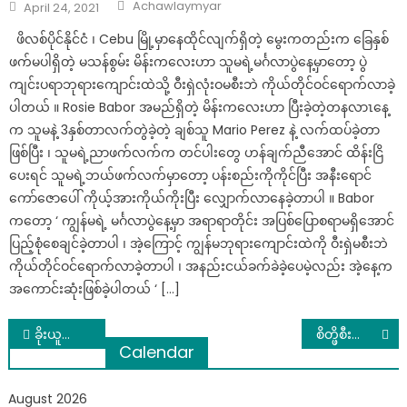
Author
Posted
Achawlaymyar
April 24, 2021
on
ဖိလစ်ပိုင်နိုင်ငံ ၊ Cebu မြို့မှာနေထိုင်လျက်ရှိတဲ့ မွေးကတည်းက ခြေနှစ်
ဖက်မပါရှိတဲ့ မသန်စွမ်း မိန်းကလေးဟာ သူမရဲ့မင်္ဂလာပွဲနေ့မှာတော့ ပွဲ
ကျင်းပရာဘုရားကျောင်းထဲသို့ ဝီးရှဲလုံးဝမစီးဘဲ ကိုယ်တိုင်ဝင်ရောက်လာခဲ့
ပါတယ် ။ Rosie Babor အမည်ရှိတဲ့ မိန်းကလေးဟာ ပြီးခဲ့တဲ့တနလာၤနေ့
က သူမနဲ့ 3နှစ်တာလက်တွဲခဲ့တဲ့ ချစ်သူ Mario Perez နဲ့ လက်ထပ်ခဲ့တာ
ဖြစ်ပြီး ၊ သူမရဲ့ညာဖက်လက်က တင်ပါးတွေ ဟန်ချက်ညီအောင် ထိန်းငြိ
ပေးရင် သူမရဲ့ဘယ်ဖက်လက်မှာတော့ ပန်းစည်းကိုကိုင်ပြီး အနီးရောင်
ကော်ဇောပေါ် ကိုယ့်အားကိုယ်ကိုးပြီး လျှောက်လာနေခဲ့တာပါ ။ Babor
ကတော့ ‘ ကျွန်မရဲ့ မင်္ဂလာပွဲနေ့မှာ အရာရာတိုင်း အပြစ်ပြောစရာမရှိအောင်
ပြည့်စုံစေချင်ခဲ့တာပါ ၊ အဲ့ကြောင့် ကျွန်မဘုရားကျောင်းထဲကို ဝီးရှဲမစီးဘဲ
ကိုယ်တိုင်ဝင်ရောက်လာခဲ့တာပါ ၊ အနည်းငယ်ခက်ခဲခဲ့ပေမဲ့လည်း အဲ့နေ့က
အကောင်းဆုံးဖြစ်ခဲ့ပါတယ် ‘ […]
Post
ခိုးယူသွားတဲ့ လင်မယားရဲ့ နောက်ဆက်တွဲ ကွင်းဆက်တရားခံကို ထပ်မံဖမ်းမိတဲ့ အကြောင်း ပြောပြလာတဲ့ ဖူးပွင့်သခင်…
စိတ္ဖိစီးမႈေတြမ်ားလာလို႔ဆိုၿပီး စိတ္ေျပလက္ေပ်ာက္ ေလယာဥ္စီးၿပီး ခရီးထြက္ရခဲ့ရာမွ ေလယာဥ္မႉးနဲ႔ပါ တစ္ခါတည္း ညားသြားခဲ့ေသာ မိန္းကေလး
Calendar
navigation
August 2026