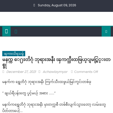
Skip
Sunday, August 09, 2026
to
content
ၾကားသိရသမွ်
မနက္က ေ႐ႊတိဂုံ ဘုရားအနီး ၾကက္သီးထဖြယ္ျမင္ကြင္းတ
စ္ခု
Posted
Author
on
December 27, 2021
Achawlaymyar
Comments Off
on
မ
မနက်က ရွှေတိဂုံ ဘုရားအနီး ကြက်သီးထဖွယ်မြင်ကွင်းတစ်ခု
န
က္က
” ချယ်ရီပန်းတွေ ပွင့်မယ့် အစား …….”
ေ႐ႊ
တိ
မနက်ကရွှေတိဂုံ ဘုရားအနီး မှာတက္ကစီ တစ်စီးပျက်သွားတော့ လမ်းတွေ
ဂုံ
ပိတ်တာပေါ့….
ဘုရား