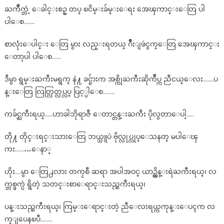
ႀကိဳက္တဲ့ ေခါင္းစဥ္ တပ္ ၿငိမ္းခ်မ္းေရး အေၾကာင္းေတြ ပါ
ပါေစ…….
စာလုံးေပါင္း ေတြ မွား လည္းရတယ္ ဂ်ိဳးျဖဴငွက္ေတြ အေၾကာင္း
ေတာ့ပါ ပါေစ……
ဒီမွာ ရွမ္းႀကီးမရွက္ နဲ႔ ခင္ဗ်ားက အစ္ကိုႀကီးဆိုက်ဳပ္က ညီငယ္ေလး…….ပ
န္းေတြ လြတ္လြတ္လပ္လပ္ ပြင့္ပါေစ……..
ကခ်င္ႀကီးရယ္…..ဟာခါဘိုရာဇီ ေတာင္တန္းႀကီး ပိုလွတာေပါ့…..
တို႔ တိုင္းရင္းသားေတြ ဘယ္သူပဲ ဗိုလ္လုပ္လုပ္ေသနတ္ မပါေၾ
ကး………ေနာ္
ဟိုး….မွာ ေတြ႕လား တကၠစီ ဆရာ အပါအဝင္ ယာဥ္ထိန္းရဲႀကီးရယ္၊ လ
က္တစ္ဖက္ပဲ ရွိတဲ့ သတင္းစာေရာင္းသည္ႀကီးရယ္၊
ပန္းသည္ႀကီးရယ္၊ ကြမ္းေရာင္းတဲ့ ညီေလးရယ္ကကုန္းေပၚက လ
က္ျပေနၿပီ……..