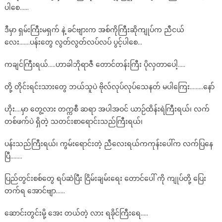
ပါစေ……
ဒီမှာ ရှမ်းကြီးမရှက် နဲ့ ခင်ဗျားက အစ်ကိုကြီးဆိုကျုပ်က ညီငယ်
လေး…….ပန်းတွေ လွတ်လွတ်လပ်လပ် ပွင့်ပါစေ…
ကချင်ကြီးရယ်…..ဟာခါဘိုရာဇီ တောင်တန်းကြီး ပိုလှတာပေါ့…..
တို့ တိုင်းရင်းသားတွေ ဘယ်သူပဲ ဗိုလ်လုပ်လုပ်သေနတ် မပါကြေး………နော်
ဟိုး….မှာ တွေ့လား တက္ကစီ ဆရာ အပါအဝင် ယာဉ်ထိန်းရဲကြီးရယ်၊ လက်
တစ်ဖက်ပဲ ရှိတဲ့ သတင်းစာရောင်းသည်ကြီးရယ်၊
ပန်းသည်ကြီးရယ်၊ ကွမ်းရောင်းတဲ့ ညီလေးရယ်ကကုန်းပေါ်က လက်ပြနေ
ပြီ……..
ပြည်တွင်းစစ်တွေ ရပ်ဆဲပြီး ငြိမ်းချမ်းရေး တောင်ပေါ် ကို ကျုပ်တို့ ပြေး
တက်ရ အောင်ဗျာ……
ဆောင်းတွင်းမို့ အေး တယ်တဲ့ လား ရခိုင်ကြီးရေ…..