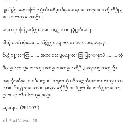
ျပည္တြင္းစစ္ေတြ ရပ္ဆဲၿပီး ၿငိမ္းခ်မ္းေရး ေတာင္ေပၚ ကို က်ဳပ္တို႔
ေျပးတက္ရ ေအာင္ဗ်ာ……
ေဆာင္းတြင္းမို႔ ေအး တယ္တဲ့ လား ရခိုင္ႀကီးေရ…..
ဒါဆို ေက်ာပိုးထား…….က်ဳပ္တို႔ ေျပးတက္ ေတာ့မယ္ေနာ္…
ခ်ယ္ရီ ပန္းေတြ………….အစား သေျပပန္းေတြ ပြင့္ေနၿပီ…………….တဲ့
ဒီလမ္း ဘယ္ေလာက္ ၾကမ္းၾကမ္း က်ဳပ္တို႔ ရေအာင္ တက္မယ္ဗ်ာ……
အခုလိုအခ်ိန္ေပးၿပီးဖတ္ရႈေပးၾကတဲ့ ပရိသတ္ႀကီးအားလုံးလည္းသာ
ယာေပ်ာ္႐ႊင္ေသာ ေန႔ေလးကိုပိုင္ဆိုင္ႏိုင္ၾကပါေစလို႔ ဆုေတာ
င္းေပး လိုက္ပါတယ္ေနာ္။
မင္းရသ (25.1.2021)
Post Views:
254