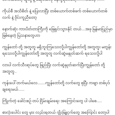
ကိုယ်စီ အသိစိတ် နဲ့ ပြေးလာပြီး တစ်ယောက်တစ်ဖက် တစ်ယောက်တစ်
လက် နဲ့ ဝိုင်းကူညီတော့
နောက်ဆုံး ကားပိတ်တာကြီးကို ဖြေရှင်းသွားနိုင် တယ်…..အခု မြန်မာပြည်မှာ
ဖြစ်နေတဲ့ ပြသနာတွေဟာ
ကျွန်တော် တို့ အတူတူ မရှိဘူးကြသေးလို့ပါကျွန်တော်တို့ အတူတူး မတွန်း
ရသေးလို့ပါကျွန်တော်တို့ အတူတူ လက်ဆွဲမနှုတ်ဆက် ရသေးလို့ပါ
လာပါ လက်သီးဆုပ်တွေ ဖြည်ပြီး လက်ဆွဲနှုတ်ဆက်ပြီးကျွန်တော် တို့
အတူတူ…
ကုန်းပေါ် တက်မယ်လေ……….ကျွန်တော်တို့ လက်တွေ စုပြီး ကဗျာ တစ်ပုဒ်
ချရေးမယ်……..
ကြိုက်တဲ့ ခေါင်းစဉ် တပ် ငြိမ်းချမ်းရေး အကြောင်းတွေ ပါ ပါစေ…….
စာလုံးပေါင်း တွေ မှား လည်းရတယ် ဂျိုးဖြူငှက်တွေ အကြောင်း တော့ပါ