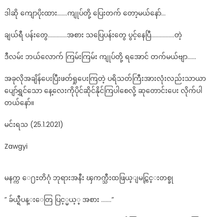
ဒါဆို ကျောပိုးထား…….ကျုပ်တို့ ပြေးတက် တော့မယ်နော်…
ချယ်ရီ ပန်းတွေ………….အစား သပြေပန်းတွေ ပွင့်နေပြီ…………….တဲ့
ဒီလမ်း ဘယ်လောက် ကြမ်းကြမ်း ကျုပ်တို့ ရအောင် တက်မယ်ဗျာ……
အခုလိုအချိန်ပေးပြီးဖတ်ရှုပေးကြတဲ့ ပရိသတ်ကြီးအားလုံးလည်းသာယာ
ပျော်ရွှင်သော နေ့လေးကိုပိုင်ဆိုင်နိုင်ကြပါစေလို့ ဆုတောင်းပေး လိုက်ပါ
တယ်နော်။
မင်းရသ (25.1.2021)
Zawgyi
မနက္က ေ႐ႊတိဂုံ ဘုရားအနီး ၾကက္သီးထဖြယ္ျမင္ကြင္းတစ္ခု
” ခ်ယ္ရီပန္းေတြ ပြင့္မယ့္ အစား …….”