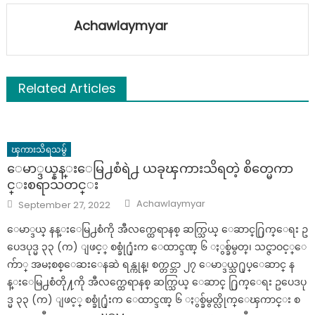
Achawlaymyar
Related Articles
ၾကားသိရသမွ်
ေမာ္ဒယ္နန္းေမြ႕စံရဲ႕ ယခုၾကားသိရတဲ့ စိတ္မေကာ
င္းစရာသတင္း
Author
Posted
Achawlaymyar
September 27, 2022
on
ေမာ္ဒယ္ နန္းေမြ႕စံကို အီလက္ထေရာနစ္ ဆက္သြယ္ ေဆာင္႐ြက္ေရး ဥ
ပေဒပုဒ္မ ၃၃ (က) ျဖင့္ စစ္ခုံ႐ုံးက ေထာင္ဒဏ္ ၆ ႏွစ္ခ်မွတ္၊ သင္ဇာဝင့္ေ
က်ာ္ အမႈစစ္ေဆးေနဆဲ ရန္ကုန္၊ စက္တင္ဘာ ၂၇ ေမာ္ဒယ္သ႐ုပ္ေဆာင္ န
န္းေမြ႕စံတို႔ကို အီလက္ထေရာနစ္ ဆက္သြယ္ ေဆာင္ ႐ြက္ေရး ဥပေဒပု
ဒ္မ ၃၃ (က) ျဖင့္ စစ္ခုံ႐ုံးက ေထာင္ဒဏ္ ၆ ႏွစ္ခ်မွတ္လိုက္ေၾကာင္း စ