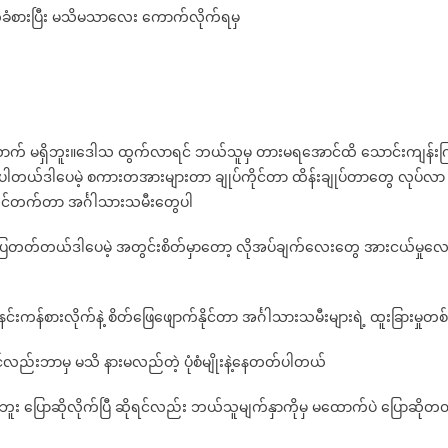
တ်ခံစားပြီး မသိမသာလေး ကောက်လိုက်ရမှ
စ်ယောက် မရှိဘူး။ဒေါသ ထွက်လာရင် ဘယ်သူမှ တားမရအောင်ထိ သောင်းကျန်း
တယ်ဒါပေမဲ့ စကားတအားများတာ ချုပ်ကိုင်တာ ထိန်းချုပ်တာတွေ လုပ်လာ
ေထိုင်တက်တာ အင်္ဂါသားသမီးတွေပါ
 နေပြတတ်တယ်ဒါပေမဲ့ အတွင်းစိတ်မှာတော့ လိုအပ်ချက်လေးတွေ အားငယ်မှုလေ
းကန်စားလိုက်နဲ့ စိတ်ဖြေဖျောက်နိုင်တာ အင်္ဂါသားသမီးများရဲ့ ထူးခြားမှုတစ်
ရင်လည်းဘာမှ မသိ နားမလည်တဲ့ ပုံစံမျိုးနဲ့နေတတ်ပါတယ်
းဘူး ပြောဆိုလိုက်ပြီ ဆိုရင်လည်း ဘယ်သူမျက်နှာကိုမှ မထောက်ပဲ ပြောဆိုတ