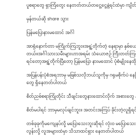
ပူစရာတွေ ရှာကြံတွေး နေတတ်တယ်တငွေ့ငွေ့နဲ့ရင်ထဲမှာ ကျိ
မှန်တယ်ဆို share သွား
ပြန်မပြောနားမထောင် အင်္ဂါ
အာရုံနောက်တာ မကြိုက်ကြဘူး။အရွဲ့တိုက်တဲ့ နေရာမှာ နှ
တယ်။အင်္ဂါသားသမီးများဟာအရမ်း သံယောဇဉ် ကြီးတတ်ကြပါ
ရင်တော့အရွဲ့တိုက်ပြီတော့ ပြန်မပြော နားမထောင် ပုံစံမျိုးန
အပြန်ပန်းပုံစံအရဘာမှ မဖြစ်သလိုဘယ်သူကိုမှ ဂရုမစိုက်ပဲ
တွေ ရှိနေတတ်ပါတယ်
စိတ်ညစ်စရာကြုံတိုင်း သီချင်းတွေနားထောင်လိုက် အစားတွေ နင်
စိတ်မပါရင် ဘာမှမလုပ်ချင်ဘူး။ အတင်းအကြပ် ခိုင်းတဲ့လူရှိ
တစ်ခုခုကိုမကျေနပ်လို့ မပြောသေးဘူးဆိုရင် လုံးဝ မပြောသေ
လွန်းလို့ လူအများထဲမှာ သိသာထင်ရှား နေတတ်ပါတယ်