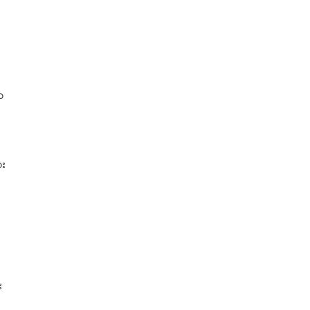
ာ
တ
်
ား
က
း