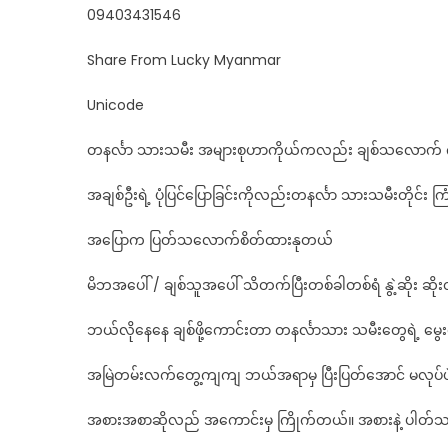
09403431546
Share From Lucky Myanmar
Unicode
တနင်္လာ သားသမီး အများစုဟာကိုယ်ကလည်း ချစ်သလောက် ကိုယ
အချစ်ဦးရဲ့ ပုံပြင်ပြောခြင်းကိုလည်းတနင်္လာ သားသမီးတိုင်း 
အပြောက ပြတ်သလောက်စိတ်ထားနုတယ်
မိဘအပေါ် / ချစ်သူအပေါ် သိတက်ပြီးတစ်ခါတစ်ရံ နွဲ့ဆိုး 
ဘယ်လိုနေနေ ချစ်ဖို့ကောင်းတာ တနင်္လာသား သမီးတွေရဲ့ မွေ
အမြဲတမ်းလက်တွေ့ကျကျ ဘယ်အရာမှ ပြီးပြတ်အောင် မလုပ်
အစားအစာဆိုလည် အကောင်းမှ ကြိုက်တယ်။ အစားနဲ့ ပါတ်သတ်