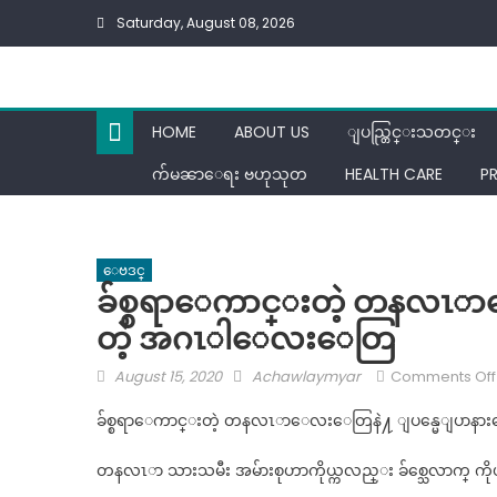
Skip
Saturday, August 08, 2026
to
content
HOME
ABOUT US
ျပည္တြင္းသတင္း
က်မၼာေရး ဗဟုသုတ
HEALTH CARE
P
ေဗဒင္
ခ်စ္စရာေကာင္းတဲ့ တနလၤာ
တဲ့ အဂၤါေလးေတြ
Posted
Author
August 15, 2020
Achawlaymyar
Comments Off
on
ခ်စ္စရာေကာင္းတဲ့ တနလၤာေလးေတြနဲ႔ ျပန္မေျပာနာ
တနလၤာ သားသမီး အမ်ားစုဟာကိုယ္ကလည္း ခ်စ္သေလာက္ ကိုယ့္