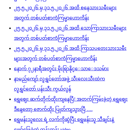
၂၅.၅.၂၀၂၆ မှ ၃၁.၅.၂၀၂၆ အထိ စနေသားသမီးများ
အတွက် တစ်ပတ်စာကံကြမ္မာဟောကိန်း
၂၅.၅.၂၀၂၆ မှ ၃၁.၅.၂၀၂၆ အထိ သောကြာသားသမီးများ
အတွက် တစ်ပတ်စာကံကြမ္မာဟောကိန်း
၂၅.၅.၂၀၂၆ မှ ၃၁.၅.၂၀၂၆ အထိ ကြာသပတေးသားသမီး
များအတွက် တစ်ပတ်စာကံကြမ္မာဟောကိန်း
နောက် ၇၂နာရီအတွင်း မိုးရြာနိုင္ေသာေဒသမ်ား
နာမည်ကျော် လူရွှင်တော်အဖွဲ့ သီးလေးသီးထဲက
လူရွှင်တော် ပန်းသီး ကွယ်လွန်
ရွှေဈေး ဆက်တိုက်ထိုးကျနေပြီ! အတက်ကြမ်းခဲ့တဲ့ ရွှေဈေး
ဒီနေ့တော့ ဇောက်ထိုး ပြုတ်ကျသွားပြီ ….
ရွှေမန်းသူလေး ရဲ့ လက်ကိုဆွဲပြီး ရွှေမန်းသူ သီချင်းနဲ့
ဖျော်ဖြေခဲ့တဲ့ ထွန်းထွန်း video