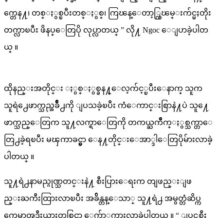
က္တေန႔၊ တစ္ႏွစ္ၿပီးတစ္ႏွစ္၊ ကြၽန္ေတာ့္ကြၽမ္းက်င္မႈတိုး
တက္လာၿပီး ဖိနပ္ေတြပို လုပ္လာတယ္ ” လို႔ Ngoc ေျပာခဲ့ပါတ
ယ္ ။
ထိုနည္းအတိုင္း ႏွစ္ႏွစ္ခန႔္ေလ့က်င့္ၿပီးေနာက္ သူက
သူရဲ႕ေဖာက္သည္အခ်ိဳ႕ကို ျပသခဲ့ၿပီး ကံေကာင္းစြာနဲ႔ပဲ သူ႔ေ
ဖာက္သည္ေတြက သူ႔လက္ရာေတြကို တကယ္ႀကိဳက္ႏွစ္သက္တာေ
တြ႕ခဲ့ရၿပီး မၾကာခင္မွာ ေန႔တိုင္းေအာ္ဒါေတြပိုမ်ားလာခဲ့
ပါတယ္ ။
သူ႔ရဲ႕နာမည္ဂုဏ္သတင္းနဲ႔ စီးပြားေရးက တျဖည္းျဖ
ည္းႀကီးထြားလာၿပီး အခ်ိန္တန္ေသာ္ သူ႔ရဲ႕ အမွတ္တံဆိပ္က
ကေမာၻဒီးယားတစ္ခြင္မွာ ေက်ာ္ၾကားလာခဲ့ပါတယ္ ။ “ ျပင္သစ္စီး