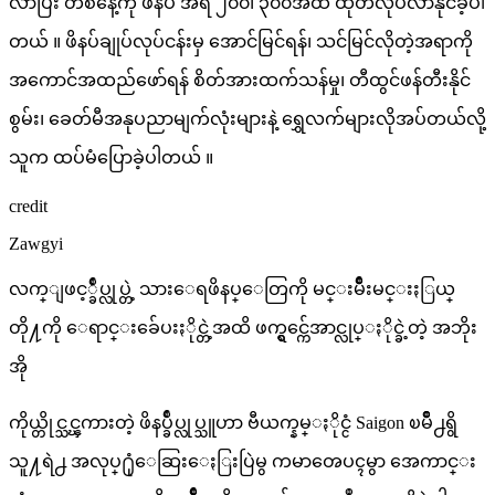
လာပြီး တစ်နေ့ကို ဖိနပ် အရံ ၂၀၀၊ ၃၀၀အထိ ထုတ်လုပ်လာနိုင်ခဲ့ပါ
တယ် ။ ဖိနပ်ချုပ်လုပ်ငန်းမှ အောင်မြင်ရန်၊ သင်မြင်လိုတဲ့အရာကို
အကောင်အထည်ဖော်ရန် စိတ်အားထက်သန်မှု၊ တီထွင်ဖန်တီးနိုင်
စွမ်း၊ ခေတ်မီအနုပညာမျက်လုံးများနဲ့ ရွှေလက်များလိုအပ်တယ်လို့
သူက ထပ်မံပြောခဲ့ပါတယ် ။
credit
Zawgyi
လက္ျဖင့္ခ်ဳပ္လုပ္တဲ့ သားေရဖိနပ္ေတြကို မင္းမ်ိဳးမင္းႏြယ္
တို႔ကို ေရာင္းခ်ေပးႏိုင္တဲ့အထိ ဖက္ရွင္က်ေအာင္လုပ္ႏိုင္ခဲ့တဲ့ အဘိုး
အို
ကိုယ္တိုင္သင္ၾကားတဲ့ ဖိနပ္ခ်ဳပ္လုပ္သူဟာ ဗီယက္နမ္ႏိုင္ငံ Saigon ၿမိဳ႕ရွိ
သူ႔ရဲ႕ အလုပ္႐ုံေဆြးေႏြးပြဲမွ ကမာၻေပၚမွာ အေကာင္း