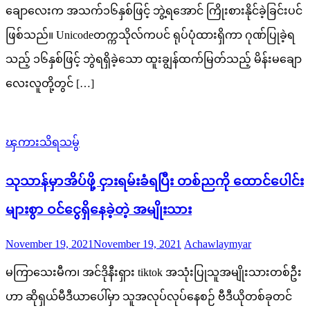
ချောလေးက အသက်၁၆နှစ်ဖြင့် ဘွဲ့ရအောင် ကြိုးစားနိုင်ခဲ့ခြင်းပင်
ဖြစ်သည်။ Unicodeတက္ကသိုလ်ကပင် ရုပ်ပုံထားရှိကာ ဂုဏ်ပြုခဲ့ရ
သည့် ၁၆နှစ်ဖြင့် ဘွဲရရှိခဲ့သော ထူးချွန်ထက်မြတ်သည့် မိန်းမချော
လေးလူတို့တွင် […]
ၾကားသိရသမွ်
သုသာန်မှာအိပ်ဖို့ ငှားရမ်းခံရပြီး တစ်ညကို ထောင်ပေါင်း
များစွာ ဝင်ငွေရှိနေခဲ့တဲ့ အမျိုးသား
Posted
Author
November 19, 2021
November 19, 2021
Achawlaymyar
on
မကြာသေးမီက၊ အင်ဒိုနီးရှား tiktok အသုံးပြုသူအမျိုးသားတစ်ဦး
ဟာ ဆိုရှယ်မီဒီယာပေါ်မှာ သူအလုပ်လုပ်နေစဉ် ဗီဒီယိုတစ်ခုတင်