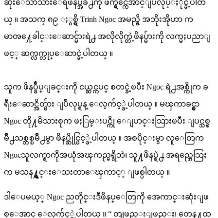
ဆုံးေသာသားေရဖိနပ္အခ်ိဳ႕ကို ဖက္ရွင္က်ေအာင္ျပဳလုပ္ႏိုင္ခဲ့ပါတ
ယ္ ။ အသက္ ၈၉ ႏွစ္ရွိ Trinh Ngoc အမည္ရွိ အဘိုးအိုဟာ က
မာၻ႔ေခါင္းေဆာင္မ်ားရဲ႕ အလိုလိုက္တဲ့ဖိနပ္မ်ားကို လက္မႈပညာျ
ဖင့္ ဆက္လက္လုပ္ေဆာင္ခဲ့ပါတယ္ ။
သူက ဖိနပ္ခ်ဳပ္ျခင္းကို ငယ္ဆင္ကပင္ စတင္ခဲ့ၿပီး Ngoc ရဲ႕အစ္ကိုက ခ
ရီးေဆာင္အိတ္မ်ား ျပဳလုပ္ရန္ ေလ့က်င့္ခဲ့ပါတယ္ ။ မၾကာခင္မွာ
Ngoc တို႔မိသားစုက ဖႏြမ္းပင္ကို ေျပာင္းသြားၿပီး ျပင္သစ္ၿ
မိဳ႕သစ္တစ္ၿမိဳ႕မွာ ဖိနပ္ဆိုင္ဖြင့္ခဲ့ပါတယ္ ။ အစပိုင္းမွာ လူေတြက
Ngocသူလက္ရာကိုအယုံအၾကည္မရွိဘဲ၊ သူ႔ဖိနပ္ရဲ႕ အရည္အေသြး
က မသန႔္ရွင္းေသးတာေၾကာင့္ ျဖစ္ပါတယ္ ။
ဒါေပမယ့္ Ngoc ညတိုင္းဒီဖိနပ္ေတြကို အေကာင္းဆုံးျဖ
စ္ေအာင္ ေလ့က်င့္ခဲ့ပါတယ္ ။ “ တျဖည္းျဖည္း၊ တေန႔ထ