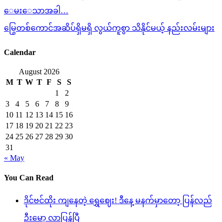
navigation
ေမးေသာအခါ…
မြွေတစ်ကောင်အဆိပ်ရှိမရှိ လွယ်ကူစွာ သိနိုင်မယ့် နည်းလမ်းများ
Calendar
August 2026
M
T
W
T
F
S
S
1
2
3
4
5
6
7
8
9
10
11
12
13
14
15
16
17
18
19
20
21
22
23
24
25
26
27
28
29
30
31
« May
You Can Read
ဒိုင်ဗင်ထိုး ကျနေတဲ့ ရွှေဈေး! ဒီနေ့ မနက်မှာတော့ ပြန်လည်
ဦးမော့ လာပြန်ပြီ