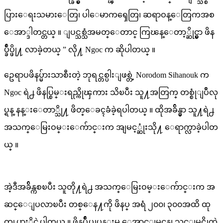
ပြားေရးသမားေတြ၊ ပါေမာကၡေတြ၊ ဆရာဝန္ေတြကအစ
ေအာ္ဒါတင္တယ္ ။ ျပင္သစ္သံအမတ္ေတာင္ ကြၽန္ေတာ့္ဆိုင္မွာ ဖိန
ပ္ခ်ဳပ္ဖို႔ လာခဲ့တယ္ ” လို႔ Ngoc က ဆိုပါတယ္ ။
ဥေရာပဖိနပ္မ်ားသာစီးတဲ့ ဘုရင္တစ္ပါးျဖစ္တဲ့ Norodom Sihanouk က
Ngoc ရဲ႕ ဖိနပ္စြမ္းရည္ကိုၾကား သိၿပီး သူ႔အတြက္ တစ္စုံျပဳလု
ပ္ရန္ နန္းေတာ္သို႔ ဖိတ္ေခၚခံခဲ့ရပါတယ္ ။ ထိုအခ်ိန္မွာ သူ႔ရဲ႕
အသက္ေမြးဝမ္းေက်ာင္းက အျမင့္ဆုံးသို႔ ေရာက္လာခဲ့ပါတ
ယ္ ။
အဲ့ဒီအခ်ိန္ကစၿပီး သူတို႔ရဲ႕ အသက္ေမြးဝမ္းေက်ာင္းက အ
ဆင္ေျပလာၿပီး တစ္ေန႔ကို ဖိနပ္ အရံ ၂၀၀၊ ၃၀၀အထိ ထု
တ္လုပ္လာႏိုင္ခဲ့ပါတယ္ ။ ဖိနပ္ခ်ဳပ္လုပ္ငန္းမွ ေအာင္ျမင္ရန္၊ သင္ျမင္လိုတဲ့