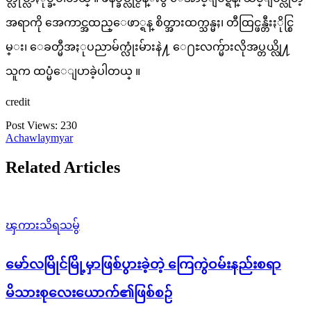
အရာကို အေကာင္အထည္ေဖာ္ရန္ စိတ္အားထက္သန္မႈ၊ တီထြင္ဖန္တီးႏိုင္စြ
မ္း၊ ေခတ္မီအႏုပညာမ်က္လုံးမ်ားနဲ႔ ေ႐ႊလက္မ်ားလိုအပ္တယ္လို႔
သူက ထပ္မံေျပာခဲ့ပါတယ္ ။
credit
Post Views:
230
Achawlaymyar
Related Articles
ၾကားသိရသမွ်
မော်လမြိုင်မြို့မှာဖြစ်ပွားခဲ့တဲ့ ကြေကွဲဝမ်းနည်းစရာ
မိသားစုလေးယောက်၏ဖြစ်စဉ်