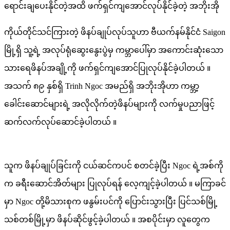
ရောင်းချပေးနိုင်တဲ့အထိ ဖက်ရှင်ကျအောင်လုပ်နိုင်ခဲ့တဲ့ အဘိုးအို
ချုပ်
ကိုယ်တိုင်သင်ကြားတဲ့ ဖိနပ်ချုပ်လုပ်သူဟာ ဗီယက်နမ်နိုင်ငံ Saigon
လုပ်
မြို့ရှိ သူ့ရဲ့ အလုပ်ရုံဆွေးနွေးပွဲမှ ကမ္ဘာပေါ်မှာ အကောင်းဆုံးသော
တဲ့
သားရေဖိနပ်အချို့ကို ဖက်ရှင်ကျအောင်ပြုလုပ်နိုင်ခဲ့ပါတယ် ။
သားရေ
အသက် ၈၉ နှစ်ရှိ Trinh Ngoc အမည်ရှိ အဘိုးအိုဟာ ကမ္ဘာ့
ဖိနပ်
ခေါင်းဆောင်များရဲ့ အလိုလိုက်တဲ့ဖိနပ်များကို လက်မှုပညာဖြင့်
တွေ
ဆက်လက်လုပ်ဆောင်ခဲ့ပါတယ် ။
ကို
မင်းမျိုးမင်းနွယ်
တို့
သူက ဖိနပ်ချုပ်ခြင်းကို ငယ်ဆင်ကပင် စတင်ခဲ့ပြီး Ngoc ရဲ့အစ်ကို
ကို
က ခရီးဆောင်အိတ်များ ပြုလုပ်ရန် လေ့ကျင့်ခဲ့ပါတယ် ။ မကြာခင်
ရောင်းချ
မှာ Ngoc တို့မိသားစုက ဖနွမ်းပင်ကို ပြောင်းသွားပြီး ပြင်သစ်မြို့
ပေး
သစ်တစ်မြို့မှာ ဖိနပ်ဆိုင်ဖွင့်ခဲ့ပါတယ် ။ အစပိုင်းမှာ လူတွေက