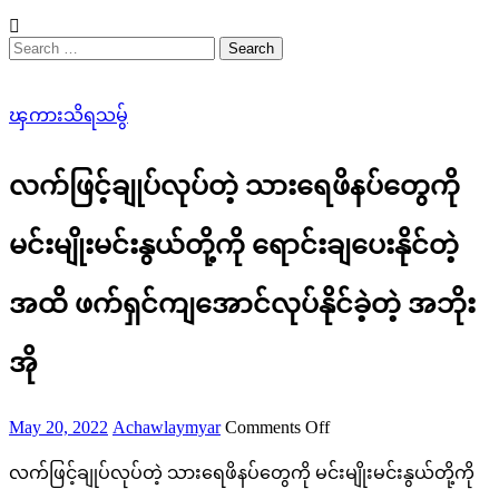
Search
for:
ၾကားသိရသမွ်
လက်ဖြင့်ချုပ်လုပ်တဲ့ သားရေဖိနပ်တွေကို
မင်းမျိုးမင်းနွယ်တို့ကို ရောင်းချပေးနိုင်တဲ့
အထိ ဖက်ရှင်ကျအောင်လုပ်နိုင်ခဲ့တဲ့ အဘိုး
အို
Posted
Author
on
May 20, 2022
Achawlaymyar
Comments Off
on
လက်
လက်ဖြင့်ချုပ်လုပ်တဲ့ သားရေဖိနပ်တွေကို မင်းမျိုးမင်းနွယ်တို့ကို
ဖြင့်