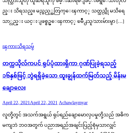
သတ္သြားသူဟု ယူဆရသူကို ဖမ္းဆီးရမိျခင္းမရွိေသးဟုလ
ည္း သိရသည္။ မည္သည့္အတြက္ေၾကာင့္ သတ္သည္ကို မသိရေ
သာ္လည္း ယင္းျဖစ္စဥ္ေၾကာင့္ ၿမိဳ႕သူ/သားမ်ားမွာ […]
ၾကားသိရသမွ်
တက္ကသိုလ်ကပင် ရုပ်ပုံထားရှိကာ ဂုဏ်ပြုခဲ့ရသည့်
၁၆နှစ်ဖြင့် ဘွဲရရှိခဲ့သော ထူးချွန်ထက်မြတ်သည့် မိန်းမ
ချောလေး
Posted
Author
April 22, 2021
April 22, 2021
Achawlaymyar
on
လူတို့တွင် အသက်အရွယ် ရုပ်ရည်ချောမောလှပမှုတို့သည် အဓိက
မကျဘဲ ဘဝအတွက် ပညာအရည်အချင်းပြည့်စုံမှသာလျှင်