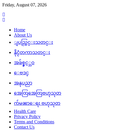
Skip
Friday, August 07, 2026
to
content
Home
About Us
ျပည္တြင္းသတင္း
နိုင္ငံတကာသတင္း
အခ်စ္နွင့္ဘဝ
ေဗဒင္
အနုပညာ
အေထြအေထြဗဟုသုတ
က်မၼာေရး ဗဟုသုတ
Health Care
Privacy Policy
Terms and Conditions
Contact Us