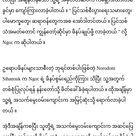
ခွင်မှာ ကျော်ကြားလာခဲ့ပါတယ် ။ “ ပြင်သစ်စီးပွားရေးသမားတွေ၊
ပါမောက္ခတွေ၊ ဆရာဝန်တွေကအစ အော်ဒါတင်တယ် ။ ပြင်သစ်
သံအမတ်တောင် ကျွန်တော့်ဆိုင်မှာ ဖိနပ်ချုပ်ဖို့ လာခဲ့တယ် ” လို့
Ngoc က ဆိုပါတယ် ။
ဥရောပဖိနပ်များသာစီးတဲ့ ဘုရင်တစ်ပါးဖြစ်တဲ့ Norodom
Sihanouk က Ngoc ရဲ့ ဖိနပ်စွမ်းရည်ကိုကြား သိပြီး သူ့အတွက်
တစ်စုံပြုလုပ်ရန် နန်းတော်သို့ ဖိတ်ခေါ်ခံခဲ့ရပါတယ် ။ ထိုအချိန်မှာ
သူ့ရဲ့ အသက်မွေးဝမ်းကျောင်းက အမြင့်ဆုံးသို့ ရောက်လာခဲ့ပါ
တယ် ။
အဲ့ဒီအချိန်ကစပြီး သူတို့ရဲ့ အသက်မွေးဝမ်းကျောင်းက အဆင်ပြေ