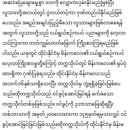
အဆင်ပြေချောမွေ့စွာ ဘဝကို လျှောက်လှမ်းနိုင်မည်ဖြစ်ပြီး
လူသားတို့အလယ်တွင် ပွဲလယ်တင့်ကာ ဂုဏ်ထည်ဝါနိုင်မည်ဖြစ်
ပေသည်။ အရည်အချင်းပြည့်မီသော လူသားများဖြစ်လာစေရန်
အတွက် လူသားတို့သည် ငယ်ရွယ်စဉ်ကပင် ပညာများကို လေ့လာ
သင်ကြားကာ တတ်ကျွမ်းတတ်မြောက် ကြိုးစားကြရမည်ဖြစ်
ပါသည်။ ယခုတွင် ထိုင်းနိုင်ငံမှ မိန်းကလေး၏ ငယ်ရွယ်စဉ်ကပင်
လေ့လာကြိုးစားမှုတို့ကြောင့် တက္ကသိုလ်တွင် မိန်းကလေး၏ ရုပ်ပုံ
ထားရှိကာ ဂုဏ်ပြခဲ့ရသည်။ ထိုင်းနိုင်ငံမှ မိန်ကလေးသည်
အသက်၁၆နှစ်သာရှိသေးပြီး တက္ကသိုလ်မှ ဘွဲ့ရရှိခဲ့ခြင်းဖြစ်ပေ
သည်။ထိုတက္ကသိုလ်သည် ဝင်ခွင့်အောင်မြင်ရန် ခက်ခဲသော
တက္ကသိုလ်တစ်ခုဖြစ်သည်။ ဝင်ခွင့်ကို ၃ဘာသာဖြေဆိုရပြီး
တစ်ဘာသာကို အမှတ်၂၀၀ပေးထားကာ ၁၄၅မှတ်ရမှသာလျှင် ဝင်
ခွင့်အောင်မြင်ခြင်းဖြစ်သည်။ထိုတက္ကသိုလ်ကို ထိုင်းနိုင်ငံမှ မိန်းမ