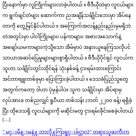
ပြီးနောက်မှာ လူကြိုက်များလာခဲ့ပါတယ် ။ ဗီဒီယိုထဲမှာ လူငယ်များ
က ရွက်ဖျင်တဲများ ဆောက်ကာ ညအချိန်သင်္ချိုင်းဘေးမှာ အိပ်နေ
တာကို တွေ့မြင်နိုင်ပါတယ် ။ အကြောက်အလန့်နည်းနည်းမှမရှိဘဲ
တဲအတွင်းမှာ ပါဝါကြိုးများ၊ ပန်ကာများ၊ အစားအသောက်နဲ့
အဖျော်ယမကာများကဲ့သို့သော အိမ်မှာပဲ အနားယူနေကြသလိုပင်
သာယာအဆင်ပြေမှုများများစွာရှိပါတယ် ။ ဗီဒီယိုပိုင်ရှင် လူငယ်က
သူဟာ သင်္ချိုင်းတွင်းထိုင်ရန် သုံးနှစ်ခန့် ငှားရမ်းထားကြောင်း
အင်တာဗျူးတစ်ခုမှာ ပြောကြားခဲ့ပါတယ် ။ ဒေသခံပြည်သူတွေ
အတွက်ကတော့ ဒါဟာ ပုံမှန်ပါပဲ။ သူက သင်္ချိုင်းမှာ အိပ်ရာမှ
လုပ်အားခ တစ်ညလျှင် ရူပီယာ တစ်သန်း (ဘတ် ၂၂၀၀ ခန့်) ရရှိခဲ့
ပြီး ထိုဒေသရှိ လူငယ်များကို မဆိုင်းမတွ ငှားရမ်းခိုင်းစေခဲ့ပါတယ်
[…]
Post
” မင္းမိန္းမနဲ႔ ဘာလို႔ကြာရွင္းခ်င္တာလဲ” တရားသူႀကီးက