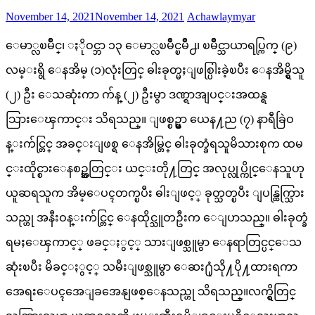
Posted
Author
November 14, 2021
November 14, 2021
Achawlaymyar
on
ေမာ္လၿမိဳင္၊ ႏိုဝင္ဘာ ၁၃ ေမာ္လၿမိဳင္ၿမိဳ႕၊ ၿမိဳင္သာယာရပ္ကြက္ (၉)
လမ္းရွိ ေနအိမ္ (၁)လုံးတြင္ ဓါးခုတ္မႈျဖစ္ပြါးခဲ့ၿပီး ေနအိမ္ရွိသူ
(၂) ဦး ေသဆုံးကာ က်န္ (၂) ဦးမွာ ဒဏ္ရာအျပင္းအထန္ရ
သြားေၾကာင္း သိရသည္။ ျဖစ္စဥ္မွာ ယေန႔ည (၇) နာရီခြဲဝ
န္းက်င္တြင္ အခင္းျဖစ္ရ ေနအိမ္တြင္ ဓါးခုတ္ခံရသူမိသားစုက ထမ
င္းထိုင္စားေနစဥ္အတြင္း ယင္းတို႔တြင္ အလုပ္လုပ္ကိုင္ေနသူဟု
ယူဆရသူက အိမ္ေပၚတက္ၿပီး ဓါးျဖင့္ ခုတ္သတ္ၿပီး ျပန္ထြက္သြား
သည္ဟု အနီးဝန္းက်င္တြင္ ေနထိုင္သူတဦးက ေျပာသည္။ ဓါးခုတ္ခံ
ရမႈေၾကာင့္ ဖခင္ႏွင့္ သားျဖစ္သူမွာ ေနရာတြင္ပင္ေသ
ဆုံးၿပီး မိခင္ႏွင့္ သမီးျဖစ္သူမွာ ေဆး႐ုံသို႔ပို႔ထားရကာ
အေရးေပၚအေျခအေနျဖစ္ေနသည္ဟု သိရသည္။လက္ရွိတြင္