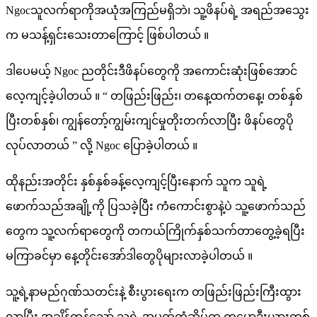
နိုင်
Ngocသူလက်ရာကိုအယုံအကြည်မရှိဘဲ၊ သူ့ဖိနပ်ရဲ့ အရည်အသွေး
တဲ့
က မသန့်ရှင်းသေးတာကြောင့် ဖြစ်ပါတယ် ။
အထိ
ဒါပေမယ့် Ngoc ညတိုင်းဒီဖိနပ်တွေကို အကောင်းဆုံးဖြစ်အောင်
ဖက်ရှင်
လေ့ကျင့်ခဲ့ပါတယ် ။ “ တဖြည်းဖြည်း၊ တနေ့ထက်တနေ့၊ တစ်နှစ်
ကျအောင်
ပြီးတစ်နှစ်၊ ကျွန်တော့်ကျွမ်းကျင်မှုတိုးတက်လာပြီး ဖိနပ်တွေပို
လုပ်
လုပ်လာတယ် ” လို့ Ngoc ပြောခဲ့ပါတယ် ။
နိုင်
ခဲ့
ထိုနည်းအတိုင်း နှစ်နှစ်ခန့်လေ့ကျင့်ပြီးနောက် သူက သူရဲ့
တဲ့
ဖောက်သည်အချို့ကို ပြသခဲ့ပြီး ကံကောင်းစွာနဲ့ပဲ သူ့ဖောက်သည်
အ
တွေက သူ့လက်ရာတွေကို တကယ်ကြိုက်နှစ်သက်တာတွေ့ခဲ့ရပြီး
ဘိုး
မကြာခင်မှာ နေ့တိုင်းအော်ဒါတွေပိုများလာခဲ့ပါတယ် ။
အို
သူ့ရဲ့နာမည်ဂုဏ်သတင်းနဲ့ စီးပွားရေးက တဖြည်းဖြည်းကြီးထွား
လာပြီး အချိန်တန်သော် သူ့ရဲ့ အမှတ်တံဆိပ်က ကမ္ဘောဒီးယားတစ်