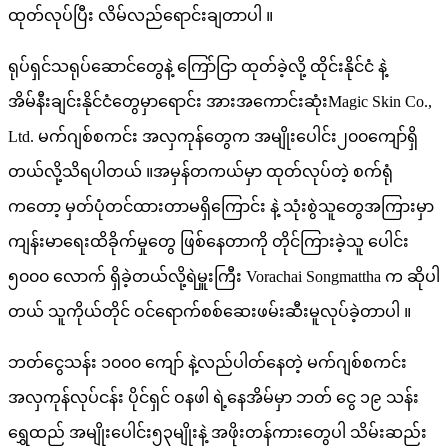
ထုတ်လုပ်ပြီး လိမ်လည်ရောင်းချတာပါ ။
ရုပ်ရှင်သရုပ်ဆောင်တွေနဲ့ ကြော်ငြာ ထုတ်ခဲ့လို့ ထိုင်းနိုင်ငံ နဲ့
အိမ်နီးချင်းနိုင်ငံတွေမှာရောင်း အားအကောင်းဆုံးMagic Skin Co.,
Ltd. မက်ဂျစ်စကင်း အလှကုန်တွေက အမျိုးပေါင်း၂၀၀ကျော်ရှိ
တယ်လို့သိရပါတယ် ။အမှန်တကယ်မှာ ထုတ်လုပ်တဲ့ စက်ရုံ
ကတော့ မှတ်ပုံတင်ထားတာမရှိကြောင်း နဲ့ သုံးစွဲသူတွေအကြားမှာ
ကျန်းမာရေးထိခိုက်မှုတွေ ဖြစ်နေတာကို တိုင်ကြားခဲ့သူ ပေါင်း
၅၀၀၀ လောက် ရှိခဲ့တယ်လို့ရဲမှူးကြီး Vorachai Songmattha က ဆိုပါ
တယ် သူကိုယ်တိုင် ဝင်ရောက်စစ်ဆေးဖမ်းဆီးမူလုပ်ခဲ့တာပါ ။
ဘတ်ငွေသန်း ၁၀၀၀ ကျော် နဲ့လည်ပါတ်နေတဲ့ မက်ဂျစ်စကင်း
အလှကုန်လုပ်ငန်း ပိုင်ရှင် ဝနဖါ ရဲ့နေအိမ်မှာ ဘတ် ငွေ ၁၉ သန်း
ရွှေထည် အမျိုးပေါင်း၅၃မျိုးနဲ့ အဖိုးတန်ကားတွေပါ သိမ်းဆည်း