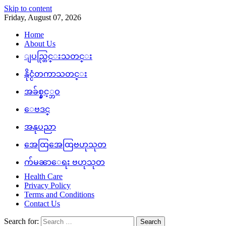
Skip to content
Friday, August 07, 2026
Home
About Us
ျပည္တြင္းသတင္း
နိုင္ငံတကာသတင္း
အခ်စ္နွင့္ဘဝ
ေဗဒင္
အနုပညာ
အေထြအေထြဗဟုသုတ
က်မၼာေရး ဗဟုသုတ
Health Care
Privacy Policy
Terms and Conditions
Contact Us
Search for: