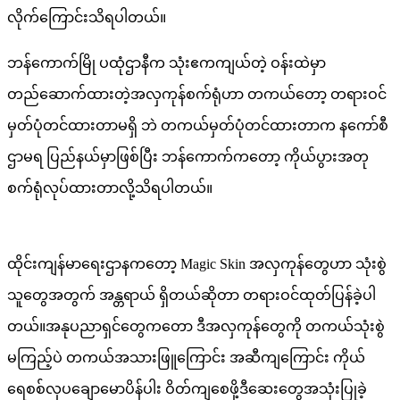
လိုက်ကြောင်းသိရပါတယ်။
ဘန်ကောက်မြို ပထုံဌာနီက သုံးဧကကျယ်တဲ့ ဝန်းထဲမှာ
တည်ဆောက်ထားတဲ့အလှကုန်စက်ရုံဟာ တကယ်တော့ တရားဝင်
မှတ်ပုံတင်ထားတာမရှိ ဘဲ တကယ်မှတ်ပုံတင်ထားတာက နကော်စီ
ဌာမရ ပြည်နယ်မှာဖြစ်ပြီး ဘန်ကောက်ကတော့ ကိုယ်ပွားအတု
စက်ရုံလုပ်ထားတာလို့သိရပါတယ်။
ထိုင်းကျန်မာရေးဌာနကတော့ Magic Skin အလှကုန်တွေဟာ သုံးစွဲ
သူတွေအတွက် အန္တရာယ် ရှိတယ်ဆိုတာ တရားဝင်ထုတ်ပြန်ခဲ့ပါ
တယ်။အနုပညာရှင်တွေကတော ဒီအလှကုန်တွေကို တကယ်သုံးစွဲ
မကြည့်ပဲ တကယ်အသားဖြူကြောင်း အဆီကျကြောင်း ကိုယ်
ရေစစ်လှပချောမောပိန်ပါး ဝိတ်ကျစေဖို့ဒီဆေးတွေအသုံးပြုခဲ့