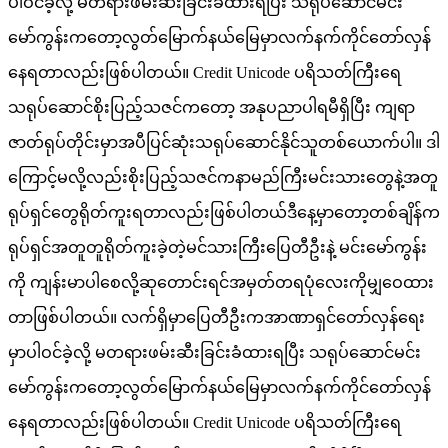
ပါဝင်ခဲ့လို့ မတရားဖမ်းဆီးခြင်းခံထားရပြီး သရုပ်ဆောင်မင်း
မော်ကွန်းကတော့လွတ်မြောက်နယ်မြေမှာလက်နက်ကိုင်တော်လှန်
နေရတာလည်းဖြစ်ပါတယ်။ Credit Unicode ပရိသတ်ကြီးရေ
သရုပ်ဆောင်စိုးပြည့်သဇင်ကတော့ အနုပညာပါရမီရှိပြီး ကျရာ
ဇာတ်ရုပ်တိုင်းမှာအပီပြင်ဆုံးသရုပ်ဆောင်နိုင်သူတစ်ယောက်ပါ။ ဒါ
ကြောင့်မလို့လည်းစိုးပြည့်သဇင်ကနာမည်ကြီးမင်းသားတွေနဲ့အတူ
ရုပ်ရှင်တွေရိုတ်ကူးရတာလည်းဖြစ်ပါတယ်ဒီနေ့မှာတော့တစ်ချိန်က
ရုပ်ရှင်အတူတူရိုတ်ကူးခဲ့တဲ့မင်သားကြီးပြေတီဦးနဲ့ မင်းမော်ကွန်း
ကို ကျန်းမာပါစေလို့ဆုတောင်းရင်အမှတ်တရပုံလေးကိုမျှဝေထား
တာဖြစ်ပါတယ်။ လက်ရှိမှာပြေတီဦးကအာဏာရှင်တော်လှန်ရေး
မှာပါဝင်ခဲ့လို့ မတရားဖမ်းဆီးခြင်းခံထားရပြီး သရုပ်ဆောင်မင်း
မော်ကွန်းကတော့လွတ်မြောက်နယ်မြေမှာလက်နက်ကိုင်တော်လှန်
နေရတာလည်းဖြစ်ပါတယ်။ Credit Unicode ပရိသတ်ကြီးရေ