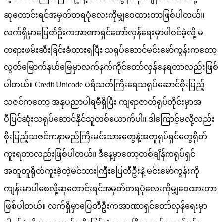
ဆုတောင်းရင်အမှတ်တရပုံလေးကိုမျှဝေထားတာဖြစ်ပါတယ်။
လက်ရှိမှာပြေတီဦးကအာဏာရှင်တော်လှန်ရေးမှာပါဝင်ခဲ့လို့ မ
တရားဖမ်းဆီးခြင်းခံထားရပြီး သရုပ်ဆောင်မင်းမော်ကွန်းကတော့
လွတ်မြောက်နယ်မြေမှာလက်နက်ကိုင်တော်လှန်နေရတာလည်းဖြစ်
ပါတယ်။ Credit Unicode ပရိသတ်ကြီးရေသရုပ်ဆောင်စိုးပြည့်
သဇင်ကတော့ အနုပညာပါရမီရှိပြီး ကျရာဇာတ်ရုပ်တိုင်းမှာအ
ပီပြင်ဆုံးသရုပ်ဆောင်နိုင်သူတစ်ယောက်ပါ။ ဒါကြောင့်မလို့လည်း
စိုးပြည့်သဇင်ကနာမည်ကြီးမင်းသားတွေနဲ့အတူရုပ်ရှင်တွေရိုတ်
ကူးရတာလည်းဖြစ်ပါတယ်။ ဒီနေ့မှာတော့တစ်ချိန်ကရုပ်ရှင်
အတူတူရိုတ်ကူးခဲ့တဲ့မင်သားကြီးပြေတီဦးနဲ့ မင်းမော်ကွန်းကို
ကျန်းမာပါစေလို့ဆုတောင်းရင်အမှတ်တရပုံလေးကိုမျှဝေထားတာ
ဖြစ်ပါတယ်။ လက်ရှိမှာပြေတီဦးကအာဏာရှင်တော်လှန်ရေးမှာ