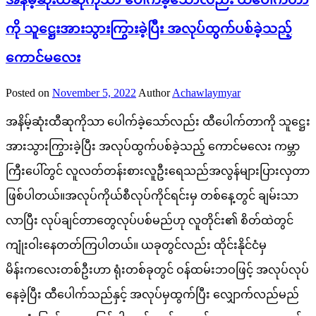
ကို သူဋ္ဌေးအားသွားကြွားခဲ့ပြီး အလုပ်ထွက်ပစ်ခဲ့သည့်
ကောင်မလေး
Posted on
November 5, 2022
Author
Achawlaymyar
အနိမ့်ဆုံးထီဆုကိုသာ ပေါက်ခဲ့သော်လည်း ထီပေါက်တာကို သူဋ္ဌေး
အားသွားကြွားခဲ့ပြီး အလုပ်ထွက်ပစ်ခဲ့သည့် ကောင်မလေး ကမ္ဘာ
ကြီးပေါ်တွင် လူလတ်တန်းစားလူဦးရေသည်အလွန်များပြားလှတာ
ဖြစ်ပါတယ်။အလုပ်ကိုယ်စီလုပ်ကိုင်ရင်းမှ တစ်နေ့တွင် ချမ်းသာ
လာပြီး လုပ်ချင်တာတွေလုပ်ပစ်မည်ဟု လူတိုင်း၏ စိတ်ထဲတွင်
ကျုံးဝါးနေတတ်ကြပါတယ်။ ယခုတွင်လည်း ထိုင်းနိုင်ငံမှ
မိန်းကလေးတစ်ဦးဟာ ရုံးတစ်ခုတွင် ဝန်ထမ်းဘဝဖြင့် အလုပ်လုပ်
နေခဲ့ပြီး ထီပေါက်သည်နှင့် အလုပ်မှထွက်ပြီး လျှောက်လည်မည်