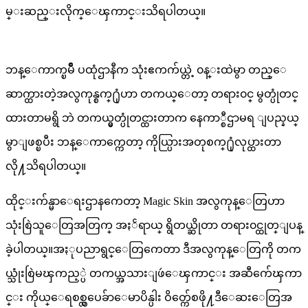
မ္းဆည္းလိုက္ေၾကာင္းသိရပါတယ္။
ဘန္ေကာက္ၿမိဳ ပထုံဌာနီက သုံးဧကက်ယ္တဲ့ ၀န္းထဲမွာ တည္ေ
ဆာက္ထားတဲ့အလွကုန္စက္႐ုံဟာ တကယ္ေတာ့ တရား၀င္ မွတ္ပုံတင္
ထားတာမရွိ ဘဲ တကယ္မွတ္ပုံတင္ထားတာက နေကာ္စီဌာမရ ျပည္နယ္
မွာျဖစ္ၿပီး ဘန္ေကာက္ကေတာ့ ကိုယ္ပြားအတုစက္႐ုံလုပ္ထားတာ
လို႔သိရပါတယ္။
ထိုင္းက်န္မာေရးဌာနကေတာ့ Magic Skin အလွကုန္ေတြဟာ
သုံးစြဲသူေတြအတြက္ အႏၲရာယ္ ရွိတယ္ဆိုတာ တရား၀င္ထုတ္ျပန္
ခဲ့ပါတယ္။အႏုပညာရွင္ေတြကေတာ ဒီအလွကုန္ေတြကို တက
ယ္သုံးစြဲမၾကည့္ပဲ တကယ္အသားျဖဴေၾကာင္း အဆီက်ေၾကာ
င္း ကိုယ္ေရစစ္လွပေခ်ာေမာပိန္ပါး ဝိတ္က်ေစဖို႔ဒီေဆးေတြအ