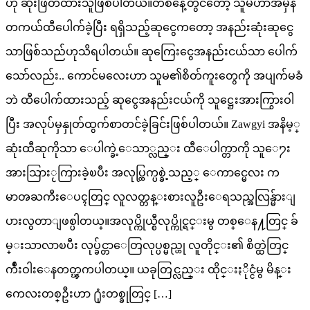
ဟု ဆုံးဖြတ်ထားသူဖြစ်ပါတယ်။တစ်နေ့တွင်တော့ သူမဟာအမှန်
တကယ်ထီပေါက်ခဲ့ပြီး ရရှိသည့်ဆုငွေကတော့ အနည်းဆုံးဆုငွေ
သာဖြစ်သည်ဟုသိရပါတယ်။ ဆုကြေးငွေအနည်းငယ်သာ ပေါက်
သော်လည်း.. ကောင်မလေးဟာ သူမ၏စိတ်ကူးတွေကို အပျက်မခံ
ဘဲ ထီပေါက်ထားသည့် ဆုငွေအနည်းငယ်ကို သူဋ္ဌေးအားကြွားဝါ
ပြီး အလုပ်မှနှုတ်ထွက်စာတင်ခဲ့ခြင်းဖြစ်ပါတယ်။ Zawgyi အနိမ့္
ဆုံးထီဆုကိုသာ ေပါက္ခဲ့ေသာ္လည္း ထီေပါက္တာကို သူေ႒း
အားသြားႂကြားခဲ့ၿပီး အလုပ္ထြက္ပစ္ခဲ့သည့္ ေကာင္မေလး က
မာၻႀကီးေပၚတြင္ လူလတ္တန္းစားလူဦးေရသည္အလြန္မ်ားျ
ပားလွတာျဖစ္ပါတယ္။အလုပ္ကိုယ္စီလုပ္ကိုင္ရင္းမွ တစ္ေန႔တြင္ ခ်
မ္းသာလာၿပီး လုပ္ခ်င္တာေတြလုပ္ပစ္မည္ဟု လူတိုင္း၏ စိတ္ထဲတြင္
က်ဳံးဝါးေနတတ္ၾကပါတယ္။ ယခုတြင္လည္း ထိုင္းႏိုင္ငံမွ မိန္း
ကေလးတစ္ဦးဟာ ႐ုံးတစ္ခုတြင္ […]