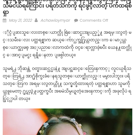
သိမ်ငယ်ရကြောင်း ပရိတ်သက်ကို ရင်ဖွင့်လာတဲ့ ပက်ထရစ်
ရှာ
Posted
Author
on
May 21, 2022
Achawlaymyar
Comments Off
on
သူမ
ႏိုင္ငံျခားသူေလးတစ္ေယာက္လို စြဲေဆာင္မႈအျပည့္နဲ႔ အရမ္းလွတဲ့ မ
ရဲ့
င္းသမီးေလး ပတ္ထရစ္ရွာက ဆယ္ေက်ာ္သက္အ႐ြယ္ကတည္းက ေမာ္ဒယ္တ
ရုပ်ရည်
စ္ေယာက္အျဖစ္ အႏုပညာေလာကထဲကို ဝင္ေရာက္လာခဲ့ၿပီး ယေန႔ထက္တို
နဲ့
ပါ
င္ ေအာင္ျမင္မႈ ရရွိေနတာ ျဖစ္ပါတယ္။
တ်
သူမရဲ႕ ဘိုဆန္တဲ့ ဝတ္စားဆင္ယင္မႈနဲ႔ အျပင္အဆင္ေတြေၾကာင့္ လူငယ္ပရိသ
သက်
ပြီး
တ္ေတြရဲ႕ အာ႐ုံစိုက္မႈခံေနရသူတစ္ေယာက္ဆိုလည္း မမွားပါဘူး။ ပရိ
ဝေဖန်
သတ္ေတြက အရမ္းလွတယ္လို႔ သက္မွတ္ခံထားရတဲ့ ပတ္ထရစ္ရွာဟာ သူမကို
ခံ
ယ္သူမေတာ့ ႐ုပ္ရည္နဲ႔ပတ္သက္ၿပီး အၿမဲသိမ္ငယ္ရတဲ့အေၾကာင္းကို အခုလိုပဲ ရ
ရ
င္ဖြင့္လာပါ တယ္။
မှု
တွေ
ကြောင့်
အ
မြဲ