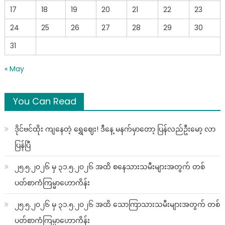
17
18
19
20
21
22
23
24
25
26
27
28
29
30
31
« May
You Can Read
ဒိုင်ဗင်ထိုး ကျနေတဲ့ ရွှေဈေး! ဒီနေ့ မနက်မှာတော့ ပြန်လည်ဦးမော့ လာ
ပြန်ပြီ
၂၅.၅.၂၀၂၆ မှ ၃၁.၅.၂၀၂၆ အထိ စနေသားသမီးများအတွက် တစ်
ပတ်စာကံကြမ္မာဟောကိန်း
၂၅.၅.၂၀၂၆ မှ ၃၁.၅.၂၀၂၆ အထိ သောကြာသားသမီးများအတွက် တစ်
ပတ်စာကံကြမ္မာဟောကိန်း