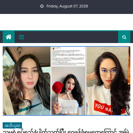
Skip
Friday, August 07, 2026
to
content
အသိပညာ
သူမရဲ့ရုပ်ရည်နဲ့ပါတ်သက်ပြီး ဝေဖန်ခံရမှုတွေကြောင့် အမြဲ