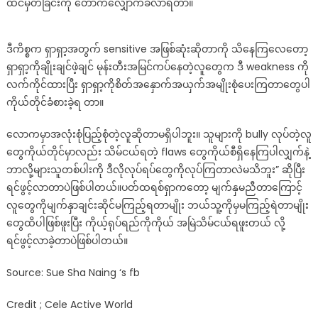
ထင်မှတ်ခြင်းကို တောက်လျှောက်ခံလာရတာ။
ဒီကိစ္စက ရှာရှာ့အတွက် sensitive အဖြစ်ဆုံးဆိုတာကို သိနေကြလေတော့
ရှာရှာ့ကိုချိုးချင်ဖဲ့ချင် မုန်းတီးအမြင်ကပ်နေတဲ့လူတွေက ဒီ weakness ကို
လက်ကိုင်ထားပြီး ရှာရှာ့ကိုစိတ်အနှောက်အယှက်အမျိုးစုံပေးကြတာတွေပါ
ကိုယ်တိုင်ခံစားခဲ့ရ တာ။
လောကမှာအလုံးစုံပြည့်စုံတဲ့လူဆိုတာမရှိပါဘူး။ သူများကို bully လုပ်တဲ့လူ
တွေကိုယ်တိုင်မှာလည်း သိမ်ငယ်ရတဲ့ flaws တွေကိုယ်စီရှိနေကြပါလျှက်နဲ့
ဘာလို့များသူတစ်ပါးကို ဒီလိုလုပ်ရပ်တွေကိုလုပ်ကြတာလဲမသိဘူး” ဆိုပြီး
ရင်ဖွင့်လာတာပဲဖြစ်ပါတယ်။ပတ်ထရစ်ရှာကတော့ မျက်နှမညီတာကြောင့်
လူတွေကိုမျက်နှာချင်းဆိုင်မကြည့်ရတာမျိုး ဘယ်သူ့ကိုမှမကြည့်ရဲတာမျိုး
တွေထိပါဖြစ်ဖူးပြီး ကိုယ့်ရုပ်ရည်ကိုကိုယ် အမြဲသိမ်ငယ်ရဖူးတယ် လို့
ရင်ဖွင့်လာခဲ့တာပဲဖြစ်ပါတယ်။
Source: Sue Sha Naing ‘s fb
Credit ; Cele Active World