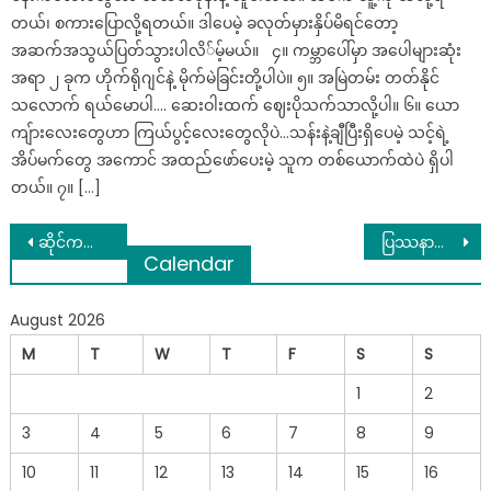
တယ်၊ စကားပြောလို့ရတယ်။ ဒါပေမဲ့ ခလုတ်မှားနှိပ်မိရင်တော့
အဆက်အသွယ်ပြတ်သွားပါလိ်မ့်မယ်။ ၄။ ကမ္ဘာပေါ်မှာ အပေါများဆုံး
အရာ ၂ ခုက ဟိုက်ရိုဂျင်နဲ့ မိုက်မဲခြင်းတို့ပါပဲ။ ၅။ အမြဲတမ်း တတ်နိုင်
သလောက် ရယ်မောပါ…. ဆေးဝါးထက် ဈေးပိုသက်သာလို့ပါ။ ၆။ ယော
ကျ်ားလေးတွေဟာ ကြယ်ပွင့်လေးတွေလိုပဲ…သန်းနဲ့ချီပြီးရှိပေမဲ့ သင့်ရဲ့
အိပ်မက်တွေ အကောင် အထည်ဖော်ပေးမဲ့ သူက တစ်ယောက်ထဲပဲ ရှိပါ
တယ်။ ၇။ […]
Post
ဆိုင်ကယ်စီးသူတိုင်းသတိထားသင့်တဲ့အချက်
ပြဿနာအမြဲလိုလိုရှာတဲ့ခင်ပွန်းကို ဇနီးဖြစ်သူက သည်းမခံနိုင်တော့ဘဲ ထမင်းခူးပေးပြီးနောက်… See More
Calendar
navigation
August 2026
M
T
W
T
F
S
S
1
2
3
4
5
6
7
8
9
10
11
12
13
14
15
16