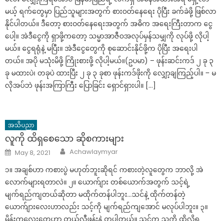
မယ့် ရက်တွေမှာ ပြည်သူများအတွက် စားဝတ်နေရေး ပိုပြီး ခက်ခဲဖို့ ဖြစ်လာ
နိုင်ပါတယ်။ ဒီတော့ စားဝတ်နေရေးအတွက် အဓိက အရေးကြီးတာက ငွေ
ပေါ့။ အဲဒီငွေကို ရှာဖို့ကတော့ သမ္မာအာဇီဝအလုပ်မှန်သမျှကို လုပ်ဖို့ လိုပါ့
မယ်။ ငွေရရုံနဲ့ မပြီး။ အဲဒီငွေတွေကို စုဆောင်းနိုင်ဖို့က ပိုပြီး အရေးပါ
တယ်။ အပို မသုံးမိဖို့ ကြိုးစားဖို့ လိုပါ့မယ်။(ဥပမာ) – ဖုန်းဆင်းကဒ် ၂ ခု ၃
ခု မထားပဲ၊ တခုပဲ ထားပြီး ၂ ခု ၃ ခုစာ ဖုန်းကဒ်ဖိုးကို လျှော့ချကြည့်ပါ။ – မ
လိုအပ်ဘဲ ဖုန်းအကြာကြီး ပြောခြင်း ရှောင်ရှားပါ။ […]
အသိပညာ
လူကို ထိရှစေသော ဆိုစကားများ
Author
Posted
Achawlaymyar
May 8, 2021
on
၁။ အချစ်ဟာ ကစားပွဲ မဟုတ်ဘူးဆိုရင် ကစားတဲ့လူတွေက ဘာလို့ အဲ
လောက်များရတာလဲ။ ၂။ ယောက်ျား တစ်ယောက်အတွက် သင့်ရဲ့
မျက်ရည်ကျတယ်ဆိုတာ မထိုက်တန်ပါဘူး…သင်နဲ့ ထိုက်တန်တဲ့
ယောက်ျားလေးဟာလည်း သင့်ကို မျက်ရည်ကျအောင် မလုပ်ပါဘူး။ ၃။
မိန်းကလေးတွေဟာ တယ်လီဖုန်းနဲ့ တူပါတယ်။ သင်က သူ့ကို ထိလို့ရ