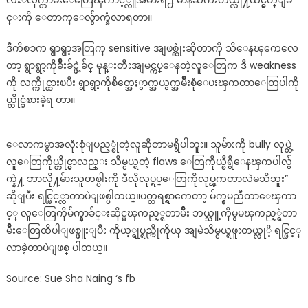
လႊဲလိုက္တာမ်ိဳးေတြေၾကာင့္လူအမ်ားရဲ႕ မာနႀကီးတယ္လို႔ထင္မွတ္ျခ
င္းကို ေတာက္ေလွ်ာက္ခံလာရတာ။
ဒီကိစၥက ရွာရွာ့အတြက္ sensitive အျဖစ္ဆုံးဆိုတာကို သိေနၾကေလေ
တာ့ ရွာရွာ့ကိုခ်ိဳးခ်င္ဖဲ့ခ်င္ မုန္းတီးအျမင္ကပ္ေနတဲ့လူေတြက ဒီ weakness
ကို လက္ကိုင္ထားၿပီး ရွာရွာ့ကိုစိတ္အေႏွာက္အယွက္အမ်ိဳးစုံေပးၾကတာေတြပါကို
ယ္တိုင္ခံစားခဲ့ရ တာ။
ေလာကမွာအလုံးစုံျပည့္စုံတဲ့လူဆိုတာမရွိပါဘူး။ သူမ်ားကို bully လုပ္တဲ့
လူေတြကိုယ္တိုင္မွာလည္း သိမ္ငယ္ရတဲ့ flaws ေတြကိုယ္စီရွိေနၾကပါလွ်
က္နဲ႔ ဘာလို႔မ်ားသူတစ္ပါးကို ဒီလိုလုပ္ရပ္ေတြကိုလုပ္ၾကတာလဲမသိဘူး”
ဆိုျပီး ရင္ဖြင့္လာတာပဲျဖစ္ပါတယ္။ပတ္ထရစ္ရွာကေတာ့ မ်က္နွမညီတာေၾကာ
င့္ လူေတြကိုမ်က္နွာခ်င္းဆိုင္မၾကည့္ရတာမ်ိဳး ဘယ္သူ့ကိုမွမၾကည့္ရဲတာ
မ်ိဳးေတြထိပါျဖစ္ဖူးျပီး ကိုယ့္ရုပ္ရည္ကိုကိုယ္ အျမဲသိမ္ငယ္ရဖူးတယ္လုိ့ ရင္ဖြင့္
လာခဲ့တာပဲျဖစ္ ပါတယ္။
Source: Sue Sha Naing ‘s fb