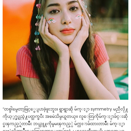
သိမ်ငယ်
ရ
ကြောင်း
ပရိတ်
သက်
ကို
ရင်ဖွင့်
လာ
တဲ့
ပက်
ထ
ရစ်
ရှာ
“တစ္ခါမွေတာ့ဖြင့္မေျပာခဲ့ဖူးဘူး။ ရွာရွာဆို မ်က္ႏွာ symmetry မညီလို႔
ကိုယ့္႐ုပ္ရည္နဲ႔ပတ္သက္ၿပီး အၿမဲသိမ္ငယ္ရတယ္။ လူေတြကိုမ်က္ႏွာခ်င္းဆို
င္မၾကည့္ရဲတာမ်ိဳး ဘယ္သူ႔ကိုမွမၾကည့္ပဲ မ်က္လႊာခ်ထားတာမ်ိဳး မ်က္ႏွာ