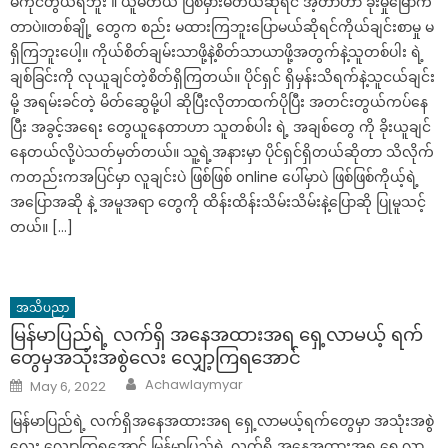
မကိုင်တွယ်ရဘူး ။ ယူမိတယ် ပြစ်မှားမိတယ်ဆိုရင် အဲ့တာဟာ ခိုးမှုမြောက်
တာပဲ။တစ်ချို့ တွေက စည်း မထားကြဘူးပြောမယ်ဆိုရင်ကိုယ်ချင်းစာမှု မ
ရှိကြဘူးပေါ့။ ကိုယ်စိတ်ချမ်းသာဖို့နဲ့စိတ်သာယာဖို့အတွက်နဲ့သူတစ်ပါး ရဲ့
ချစ်ခြင်းကို လုယူချင်တဲ့စိတ်ရှိကြတယ်။ ပိုင်ရှင် ရှိမှန်းသိရက်နဲ့သူငယ်ချင်း
မို့ အရမ်းခင်တဲ့ မိတ်ဆွေမို့ပါ ဆိုပြီးလိုတာထက်ပိုပြီး အတင်းတွယ်ကပ်နေ
ပြီး အခွင့်အရေး တွေယူနေတာဟာ သူတစ်ပါး ရဲ့ အချစ်တွေ ကို ခိုးယူချင်
နေတယ်လို့ပဲသတ်မှတ်တယ်။ သူ့ရဲ့အနားမှာ ပိုင်ရှင်ရှိတယ်ဆိုတာ သိလိုက်
ကတည်းကအပြင်မှာ လူချင်းပဲ ဖြစ်ဖြစ် online ပေါ်မှာပဲ ဖြစ်ဖြစ်ကိုယ့်ရဲ့
အပြောအဆို နဲ့ အမူအရာ တွေကို ထိန်းထိန်းသိမ်းသိမ်းနဲ့ပြောဆို ပြုမူသင့်
တယ်။ […]
အသိပညာ
မြန်မာပြည်ရဲ့ လက်ရှိ အနေအထားအရ ရှေ့လာမယ့် ရက်
တွေမှအသုံးအစွဲလေး လျှော့ကြရအောင်
Author
Posted
Achawlaymyar
May 6, 2022
on
မြန်မာပြည်ရဲ့ လက်ရှိအနေအထားအရ ရှေ့လာမယ့်ရက်တွေမှာ အသုံးအစွဲ
လေး လျှော့ကြရအောင် မြန်မာပြည်ရဲ့ လက်ရှိ အနေအထားအရ ရှေ့လာ