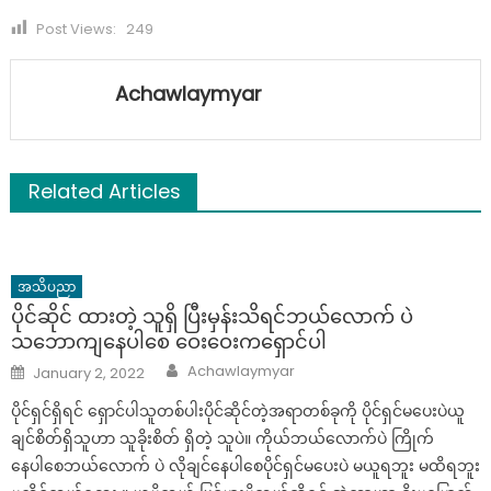
Post Views:
249
Achawlaymyar
Related Articles
အသိပညာ
ပိုင်ဆိုင် ထားတဲ့ သူရှိ ပြီးမှန်းသိရင်ဘယ်လောက် ပဲ
သဘောကျနေပါစေ ဝေးဝေးကရှောင်ပါ
Author
Posted
Achawlaymyar
January 2, 2022
on
ပိုင်ရှင်ရှိရင် ရှောင်ပါသူတစ်ပါးပိုင်ဆိုင်တဲ့အရာတစ်ခုကို ပိုင်ရှင်မပေးပဲယူ
ချင်စိတ်ရှိသူဟာ သူခိုးစိတ် ရှိတဲ့ သူပဲ။ ကိုယ်ဘယ်လောက်ပဲ ကြိုက်
နေပါစေဘယ်လောက် ပဲ လိုချင်နေပါစေပိုင်ရှင်မပေးပဲ မယူရဘူး မထိရဘူး