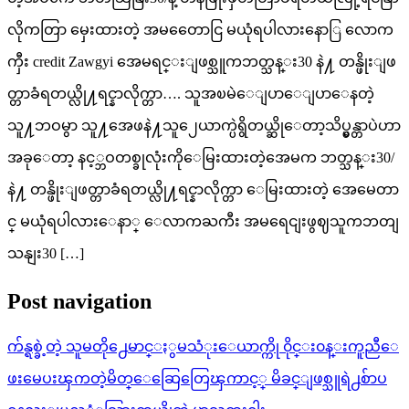
လိုကတြာ မှေးထားတဲ့ အမတေောငြ မယုံရပါလားနောြ လောက
ကှီး credit Zawgyi အေမရင္းျဖစ္သူကဘတ္သန္း30 နဲ႔ တန္ဖိုးျဖ
တ္တာခံရတယ္လို႔ရင္နာလိုက္တာ…. သူအၿမဲေျပာေျပာေနတဲ့
သူ႔ဘဝမွာ သူ႔အေဖနဲ႔သူ၂ေယာက္ပဲရွိတယ္ဆိုေတာ့သိပ္မွန္တာပဲဟာ
အခုေတာ့ နင့္ဘဝတစ္ခုလုံးကိုေမြးထားတဲ့အေမက ဘတ္သန္း30/
နဲ႔ တန္ဖိုးျဖတ္တာခံရတယ္လို႔ရင္နာလိုက္တာ ေမြးထားတဲ့ အေမေတာ
င္ မယုံရပါလားေနာ္ ေလာကႀကီး အမရေငျးဖွဈသူကဘတျ
သနျး30 […]
Post navigation
က်န္ရစ္ခဲ့တဲ့ သူမတို႕ေမာင္ႏွမသံုးေယာက္ကို ၀ိုင္း၀န္းကူညီေ
ဖးမေပးၾကတဲ့မိတ္ေဆြေတြေၾကာင့္ မိခင္ျဖစ္သူရဲ႕စ်ာပ