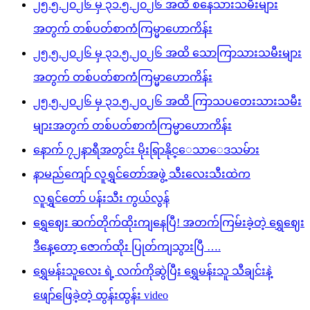
၂၅.၅.၂၀၂၆ မှ ၃၁.၅.၂၀၂၆ အထိ စနေသားသမီးများ
အတွက် တစ်ပတ်စာကံကြမ္မာဟောကိန်း
၂၅.၅.၂၀၂၆ မှ ၃၁.၅.၂၀၂၆ အထိ သောကြာသားသမီးများ
အတွက် တစ်ပတ်စာကံကြမ္မာဟောကိန်း
၂၅.၅.၂၀၂၆ မှ ၃၁.၅.၂၀၂၆ အထိ ကြာသပတေးသားသမီး
များအတွက် တစ်ပတ်စာကံကြမ္မာဟောကိန်း
နောက် ၇၂နာရီအတွင်း မိုးရြာနိုင္ေသာေဒသမ်ား
နာမည်ကျော် လူရွှင်တော်အဖွဲ့ သီးလေးသီးထဲက
လူရွှင်တော် ပန်းသီး ကွယ်လွန်
ရွှေဈေး ဆက်တိုက်ထိုးကျနေပြီ! အတက်ကြမ်းခဲ့တဲ့ ရွှေဈေး
ဒီနေ့တော့ ဇောက်ထိုး ပြုတ်ကျသွားပြီ ….
ရွှေမန်းသူလေး ရဲ့ လက်ကိုဆွဲပြီး ရွှေမန်းသူ သီချင်းနဲ့
ဖျော်ဖြေခဲ့တဲ့ ထွန်းထွန်း video