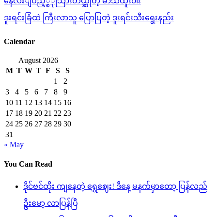
နေလးျပည့္စံုသြားတယ္ဆိုတဲ့ မာသထူး၀ါး
ဒူးရင်းခြံထဲ ကြီးလာသူ ပြောပြတဲ့ ဒူးရင်းသီးရွေးနည်း
Calendar
August 2026
M
T
W
T
F
S
S
1
2
3
4
5
6
7
8
9
10
11
12
13
14
15
16
17
18
19
20
21
22
23
24
25
26
27
28
29
30
31
« May
You Can Read
ဒိုင်ဗင်ထိုး ကျနေတဲ့ ရွှေဈေး! ဒီနေ့ မနက်မှာတော့ ပြန်လည်
ဦးမော့ လာပြန်ပြီ