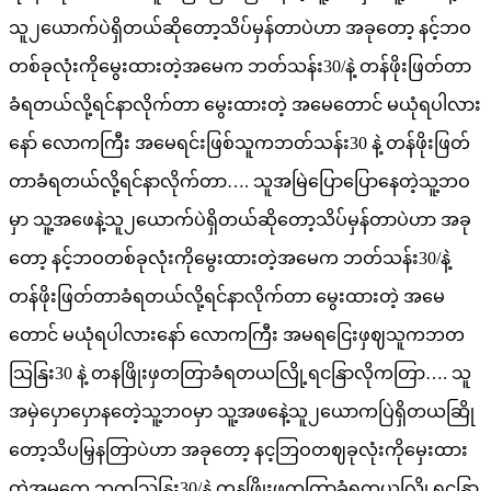
သူ၂ယောက်ပဲရှိတယ်ဆိုတော့သိပ်မှန်တာပဲဟာ အခုတော့ နင့်ဘဝ
တစ်ခုလုံးကိုမွေးထားတဲ့အမေက ဘတ်သန်း30/နဲ့ တန်ဖိုးဖြတ်တာ
ခံရတယ်လို့ရင်နာလိုက်တာ မွေးထားတဲ့ အမေတောင် မယုံရပါလား
နော် လောကကြီး အမေရင်းဖြစ်သူကဘတ်သန်း30 နဲ့ တန်ဖိုးဖြတ်
တာခံရတယ်လို့ရင်နာလိုက်တာ…. သူအမြဲပြောပြောနေတဲ့သူ့ဘဝ
မှာ သူ့အဖေနဲ့သူ၂ယောက်ပဲရှိတယ်ဆိုတော့သိပ်မှန်တာပဲဟာ အခု
တော့ နင့်ဘဝတစ်ခုလုံးကိုမွေးထားတဲ့အမေက ဘတ်သန်း30/နဲ့
တန်ဖိုးဖြတ်တာခံရတယ်လို့ရင်နာလိုက်တာ မွေးထားတဲ့ အမေ
တောင် မယုံရပါလားနော် လောကကြီး အမရငြေးဖှဈသူကဘတ
သြနြး30 နဲ့ တနဖြိုးဖှတတြာခံရတယလြို့ရငနြာလိုကတြာ…. သူ
အမှဲပှောပှောနတေဲ့သူ့ဘဝမှာ သူ့အဖနေဲ့သူ၂ယောကပြဲရှိတယဆြို
တော့သိပမြှနတြာပဲဟာ အခုတော့ နင့ဘြဝတဈခုလုံးကိုမှေးထား
တဲ့အမကေ ဘတသြနြး30/နဲ့ တနဖြိုးဖှတတြာခံရတယလြို့ရငနြာ