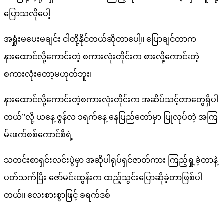
ပြောသလိုပေါ့
အရှုံးမပေးမချင်း ငါတို့နိုင်တယ်ဆိုတာပေါ့။ ပြောချင်တာက
နားထောင်လို့ကောင်းတဲ့ စကားလုံးတိုင်းက စားလို့ကောင်းတဲ့
စကားလုံးတော့မဟုတ်ဘူး၊
နားထောင်လို့ကောင်းတဲ့စကားလုံးတိုင်းက အဆိပ်သင့်တာတွေရှိပါ
တယ်”လို့ ယနေ့ ဇွန်လ ၁ရက်နေ့ နေပြည်တော်မှာ ပြုလုပ်တဲ့ အကြ
မ်းဖက်စစ်ကောင်စီရဲ့
သတင်းစာရှင်းလင်းပွဲမှာ အဆိုပါရုပ်ရှင်ဇာတ်ကား ကြည့်ရှု့ခဲ့တာနဲ့
ပတ်သက်ပြီး ဇော်မင်းထွန်းက ထည့်သွင်းပြောဆိုခဲ့တာဖြစ်ပါ
တယ်။ လေးစားစွာဖြင့် ခရက်ဒစ်