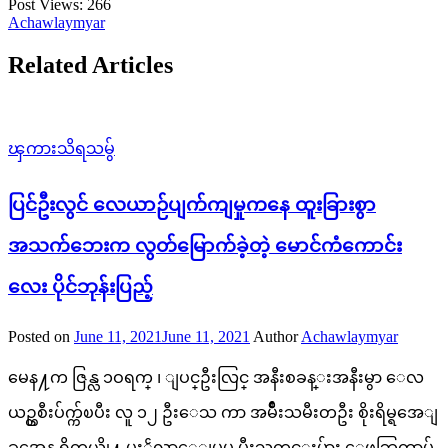
Post Views:
266
Achawlaymyar
Related Articles
ၾကားသိရသမွ်
ပြင်ဦးလွင် လေယာဉ်ပျက်ကျမှုကနေ ထူးခြားစွာ
အသက်ဘေးက လွတ်မြောက်ခဲ့တဲ့ မောင်ကံကောင်း
လေး ပိုင်ဘုန်းပြည့်
Posted on
June 11, 2021
June 11, 2021
Author
Achawlaymyar
မေန႔က ဇြန္လ ၁ဝရက္ ၊ ျပင္ဦးလြင္ အနီးစခန္းအနီးမွာ ေလ
ယဥ္တစီးပ်က္က်ၿပီး လူ ၁၂ ဦးေသ ကာ အမ်ိဳးသမီးတဦး စိုးရိမ္ရအေျ
ခအေန ရွိတယ္လို႔ မႏၲလာေျမမွ မီးသတင္းမ်ား ေဖ့ဘြတ္စာမ်