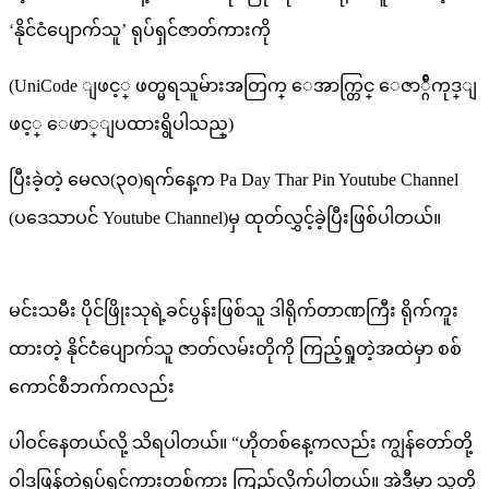
‘နိုင်ငံပျောက်သူ’ ရုပ်ရှင်ဇာတ်ကားကို
(UniCode ျဖင့္ ဖတ္မရသူမ်ားအတြက္ ေအာက္တြင္ ေဇာ္ဂ်ီကုဒ္ျ
ဖင့္ ေဖာ္ျပထားရွိပါသည္)
ပြီးခဲ့တဲ့ မေလ(၃၀)ရက်နေ့က Pa Day Thar Pin Youtube Channel
(ပဒေသာပင် Youtube Channel)မှ ထုတ်လွှင့်ခဲ့ပြီးဖြစ်ပါတယ်။
မင်းသမီး ပိုင်ဖြိုးသုရဲ့ခင်ပွန်းဖြစ်သူ ဒါရိုက်တာဏကြီး ရိုက်ကူး
ထားတဲ့ နိုင်ငံပျောက်သူ ဇာတ်လမ်းတိုကို ကြည့်ရှုတဲ့အထဲမှာ စစ်
ကောင်စီဘက်ကလည်း
ပါဝင်နေတယ်လို့ သိရပါတယ်။ “ဟိုတစ်နေ့ကလည်း ကျွန်တော်တို့
ဝါဒဖြန့်တဲ့ရုပ်ရှင်ကားတစ်ကား ကြည့်လိုက်ပါတယ်။ အဲ့ဒီမှာ သူတို့