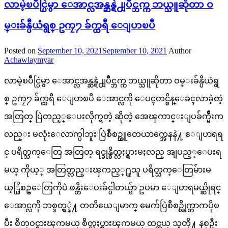
လာမဲ့ၿပိဳင္ပြဲမွာ ေအာင္လအန္ဆန္ရဲ႕ျပဳိင္ဘက္က ဘယ္သူဆိုတာ ဝ
မ္းခ်န္ပီယံရွစ္ ဥကၠ႒ ခ်က္ထရီ ေျပာၿပီ
Posted on
September 10, 2021
September 10, 2021
Author
Achawlaymyar
လာမဲ့ၿပိဳင္ပြဲမွာ ေအာင္လအန္ဆန္ရဲ႕ျပဳိင္ဘက္က ဘယ္သူဆိုတာ ဝမ္းခ်န္ပီယံရွ
စ္ ဥကၠ႒ ခ်က္ထရီ ေျပာၿပီ ေအာင္လကို ေပၚတင္စိန္ေခၚလာခဲ့တဲ့
အတြတ္ ပြဲတည့္ေပးလိုက္ရတဲ့ ဆိုတဲ့ အေၾကာင္းျပခ်က္မ်ိဳးက
လည္း မလုံးေလာက္ပါဘူး ပြဲစီစဥ္သူတေယာက္အေနနဲ႔ ေျပာရရ
င္ ပရိတ္သက္ေတြ အတြတ္ ရင္ခုန္စိတ္လႈပ္ရွားမႈလည္ အျပည့္ေပးရ
မယ္ ကိုယ့္ အတြတ္လည္းၾကည့္႐ူသူ ပရိတ္သက္ေတြမ်ားမ
ယ့္ပြဲစဥ္ေတြကိုပဲ ဖန္တီးေပးခ်င္ပါတယ္ဗ်ာ ဥပမာ ေျပာရမယ္ဆိုရင္
ေအာင္လကို ဘစ္ဒတ္ရွ္နဲ႔ တတိယေျမာက္ မေက်ပြဲစီစဥ္လိုက္တာကပိုၿ
ပီး စိတ္ဝင္စားၾကမယ္ စိတ္လႈပ္ရွားၾကမယ္ ထင္တယ္ သူတို႔ နစ္ဦး