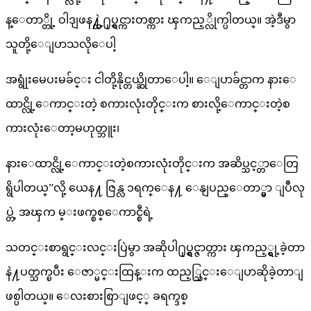
န္ေတာ္တို့ ဝါဒျဖန႔္တဲ့႐ုပ္ရွင္ကားတစ္ကား ၾကည့္လိုက္ပါတယ္။ အဲ့ဒီမွာ
သူတို့ေျပာသလိုေပါ့
အရွုံးမေပးမခ်င္း ငါတို့နိုင္တယ္ဆိုတာေပါ့။ ေျပာခ်င္တာက နားေ
ထာင္လို့ေကာင္းတဲ့ စကားလုံးတိုင္းက စားလို့ေကာင္းတဲ့စ
ကားလုံးေတာ့မဟုတ္ဘူး၊
နားေထာင္လို့ေကာင္းတဲ့စကားလုံးတိုင္းက အဆိပ္သင့္တာေတြ
ရွိပါတယ္”လို့ ယေန႔ ဇြန္လ ၁ရက္ေန႔ ေနျပည္ေတာ္မွာ ျပဳလု
ပ္တဲ့ အၾက မ္းဖက္စစ္ေကာင္စီရဲ့
သတင္းစာရွင္းလင္းပြဲမွာ အဆိုပါ႐ုပ္ရွင္ဇာတ္ကား ၾကည့္ရွု့ခဲ့တာ
နဲ႔ပတ္သက္ၿပီး ေဇာ္မင္းထြန္းက ထည့္သြင္းေျပာဆိုခဲ့တာျ
ဖစ္ပါတယ္။ ေလးစားစြာျဖင့္ ခရက္ဒစ္