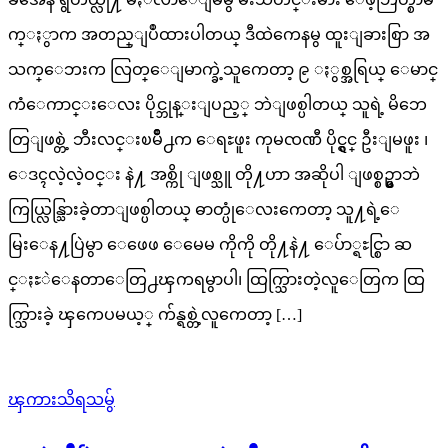
က္ႏွာက အတည္ျပဳထားပါတယ္ ဒီထဲကေနမွ ထူးျခားစြာ အ
သက္ေဘးက လြတ္ေျမာက္ခဲ့သူကေတာ့ ၉ ႏွစ္အရြယ္ ေမာင္
ကံေကာင္းေလး ပိုင္ဘုန္းျပည့္ ဘဲျဖစ္ပါတယ္ သူရဲ့ မိဘေ
တြျဖစ္တဲ့ ဘီးလင္းၿမိဳ႕က ေရႊဖူး ကုမၸဏီ ပိုင္ရွင္ ဦးျမဖူး ၊
ေဒၚလဲ့လဲ့ဝင္း နဲ႔ အစ္ကို ျဖစ္သူ တို႔ဟာ အဆိုပါ ျဖစ္စဥ္မွာဘဲ
ကြယ္လြန္သြားခဲ့တာျဖစ္ပါတယ္ ဓာတ္ပုံေလးကေတာ့ သူ႔ရဲ့ေ
မြးေန႔ပြဲမွာ ေဖေဖ ေမေမ ကိုကို တို႔နဲ႔ ေပ်ာ္ရႊင္စြာ ဆ
င္ႏႊဲေနတာေတြ႕ၾကရမွာပါ၊ ထြက္သြားတဲ့လူေတြက ထြ
က္သြားခဲ့ ၾကေပမယ့္ က်န္ရစ္တဲ့လူကေတာ့ […]
ၾကားသိရသမွ်