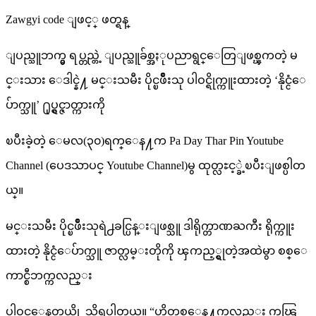
Zawgyi code ျဖင့္ ဖတ္ရန္
ျပည္သူဘက္မွ ရပ္တည္တဲ့ ျပည္သူခ်စ္အႏုပညာရွင္ေတြျဖစ္ၾကတဲ့ မ
င္းသား ေဒါင္နဲ႔ မင္းသမီး ပိုင္ၿဖိဳးသု ပါဝင္ရိုက္ကူးထားတဲ့ ‘နိုင္ငံေ
ပ်ာက္သူ’ ႐ုပ္ရွင္ဇာတ္ကားကို
ၿပီးခဲ့တဲ့ ေမလ(၃၀)ရက္ေန႔က Pa Day Thar Pin Youtube
Channel (ပေဒသာပင္ Youtube Channel)မွ ထုတ္လႊင့္ခဲ့ၿပီးျဖစ္ပါတ
ယ္။
မင္းသမီး ပိုင္ၿဖိဳးသုရဲ႕ခင္ပြန္းျဖစ္သူ ဒါရိုက္တာဏႀကီး ရိုက္ကူး
ထားတဲ့ နိုင္ငံေပ်ာက္သူ ဇာတ္လမ္းတိုကို ၾကည့္ရွုတဲ့အထဲမွာ စစ္ေ
ကာင္စီဘက္ကလည္း
ပါဝင္ေနတယ္လို့ သိရပါတယ္။ “ဟိုတစ္ေန႔ကလည္း ကၽြ