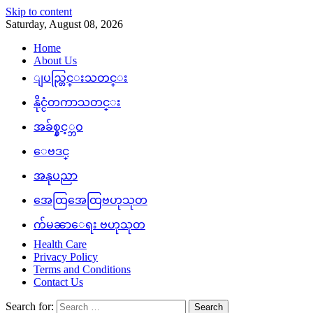
Skip to content
Saturday, August 08, 2026
Home
About Us
ျပည္တြင္းသတင္း
နိုင္ငံတကာသတင္း
အခ်စ္နွင့္ဘဝ
ေဗဒင္
အနုပညာ
အေထြအေထြဗဟုသုတ
က်မၼာေရး ဗဟုသုတ
Health Care
Privacy Policy
Terms and Conditions
Contact Us
Search for: