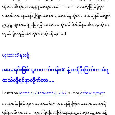
ထိုးေပါက္ခ်င္းလည္တူတယ္ေလ u n i c o d e လာမဲ့ပြိုင်ပွဲမှာ
အောင်လအန်ဆန်ရဲ့ပြိုင်ဘက်က ဘယ်သူဆိုတာ ဝမ်းချန်ပီယံရှစ်
ဥက္ကဋ္ဌ ချက်ထရီ ပြောပြီ အောင်လကို ပေါ်တင်စိန်ခေါ်လာခဲ့တဲ့ အ
တွတ် ပွဲတည့်ပေးလိုက်ရတဲ့ ဆိုတဲ့ […]
ၾကားသိရသမွ်
အမေရင်းဖြစ်သူကဘတ်သန်း30 နဲ့ တန်ဖိုးဖြတ်တာခံရ
တယ်လို့ရင်နာလိုက်တာ….
Posted on
March 4, 2022
March 4, 2022
Author
Achawlaymyar
အမေရင်းဖြစ်သူကဘတ်သန်း30 နဲ့ တန်ဖိုးဖြတ်တာခံရတယ်လို့
ရင်နာလိုက်တာ…. သူအမြဲပြောပြောနေတဲ့သူ့ဘဝမှာ သူ့အဖေနဲ့