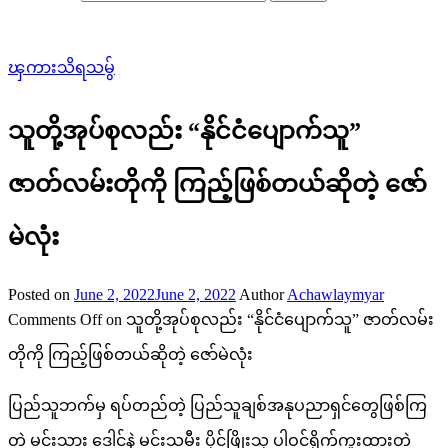
ၾကားသိရသမွ်
သူတို့အုပ်စုလည်း “နိုင်ငံပျောက်သူ”
ဇာတ်လမ်းတိုကို ကြည့်ဖြစ်တယ်ဆိုတဲ့ ဇော်
မဲလုံး
Posted on
June 2, 2022
June 2, 2022
Author
Achawlaymyar
Comments Off
on သူတို့အုပ်စုလည်း “နိုင်ငံပျောက်သူ” ဇာတ်လမ်း
တိုကို ကြည့်ဖြစ်တယ်ဆိုတဲ့ ဇော်မဲလုံး
ပြည်သူဘက်မှ ရပ်တည်တဲ့ ပြည်သူချစ်အနုပညာရှင်တွေဖြစ်ကြ
တဲ့ မင်းသား ဒေါင်နဲ့ မင်းသမီး ပိုင်ဖြိုးသု ပါဝင်ရိုက်ကူးထားတဲ့