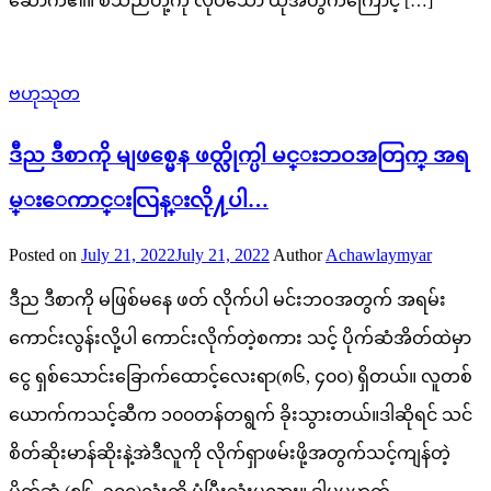
ဆောက်၏။ စသည်တို့ကို လုပ်သော် ထိုအတွက်ကြောင့် […]
ဗဟုသုတ
ဒီည ဒီစာကို မျဖစ္မေန ဖတ္လိုက္ပါ မင္းဘဝအတြက္ အရ
မ္းေကာင္းလြန္းလို႔ပါ…
Posted on
July 21, 2022
July 21, 2022
Author
Achawlaymyar
ဒီည ဒီစာကို မဖြစ်မနေ ဖတ် လိုက်ပါ မင်းဘဝအတွက် အရမ်း
ကောင်းလွန်းလို့ပါ ကောင်းလိုက်တဲ့စကား သင့် ပိုက်ဆံအိတ်ထဲမှာ
ငွေ ရှစ်သောင်းခြောက်ထောင့်လေးရာ(၈၆, ၄၀၀) ရှိတယ်။ လူတစ်
ယောက်ကသင့်ဆီက ၁၀၀တန်တရွက် ခိုးသွားတယ်။ဒါဆိုရင် သင်
စိတ်ဆိုးမာန်ဆိုးနဲ့အဲဒီလူကို လိုက်ရှာဖမ်းဖို့အတွက်သင့်ကျန်တဲ့