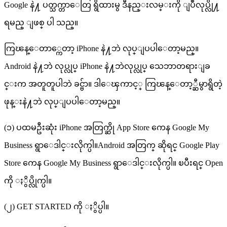
Google နဲ႔ ပတ္သက္တာေတြ ရွိထားမွ ဒီနည္းလမ္းကို ျပဳလုပ္လို႔
ရမည္ ျဖစ္ ပါ သည္။
ကြၽန္ေတာ္ကေတာ့ iPhone နဲ႔ဘဲ လုပ္ျပပါေတာ့မည္။
Android နဲ႔ဘဲ လုပ္လုပ္ iPhone နဲ႔ဘဲလုပ္လုပ္ သေဘာတရားျခ
င္းက အတူတူပါဘဲ ခင္ဗ်ာ။ ဒါေၾကာင့္ ကြၽန္ေတာ့္ဆီမွာရွိတဲ့
ဖုန္းနဲ႔ဘဲ လုပ္ျပပါေတာ့မည္။
(၁) ပထမဦးဆုံး iPhone အတြက္ဆို App Store ကေန Google My
Business ရွာေဒါင္းလိုက္ပါ။Android အတြက္ ဆိုရင္ Google Play
Store ကေန Google My Business ရွာေဒါင္းလိုက္ပါ။ ၿပီးရင္ Open
ကို ႏွိပ္လိုက္ပါ။
(၂) GET STARTED ကို ႏွိပ္ပါ။