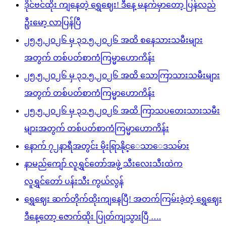
ဒိုင်ဗင်ထိုး ကျနေတဲ့ ရွှေဈေး! ဒီနေ့ မနက်မှာတော့ ပြန်လည်
ဦးမော့ လာပြန်ပြီ
၂၅.၅.၂၀၂၆ မှ ၃၁.၅.၂၀၂၆ အထိ စနေသားသမီးများ
အတွက် တစ်ပတ်စာကံကြမ္မာဟောကိန်း
၂၅.၅.၂၀၂၆ မှ ၃၁.၅.၂၀၂၆ အထိ သောကြာသားသမီးများ
အတွက် တစ်ပတ်စာကံကြမ္မာဟောကိန်း
၂၅.၅.၂၀၂၆ မှ ၃၁.၅.၂၀၂၆ အထိ ကြာသပတေးသားသမီး
များအတွက် တစ်ပတ်စာကံကြမ္မာဟောကိန်း
နောက် ၇၂နာရီအတွင်း မိုးရြာနိုင္ေသာေဒသမ်ား
နာမည်ကျော် လူရွှင်တော်အဖွဲ့ သီးလေးသီးထဲက
လူရွှင်တော် ပန်းသီး ကွယ်လွန်
ရွှေဈေး ဆက်တိုက်ထိုးကျနေပြီ! အတက်ကြမ်းခဲ့တဲ့ ရွှေဈေး
ဒီနေ့တော့ ဇောက်ထိုး ပြုတ်ကျသွားပြီ ….