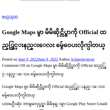
ဗဟုသုတ
Google Maps မွာ မိမိဆိုင္လိပ္စာကို Official ထ
ည့္သြင္းနည္းေလး မွ်ေ၀ေပးလိုက္ပါတယ္
Posted on
June 9, 2022
June 9, 2022
Author
Achawlaymyar
Comments Off
on Google Maps မွာ မိမိဆိုင္လိပ္စာကို Official ထည့္သြ
င္းနည္းေလး မွ်ေ၀ေပးလိုက္ပါတယ္
Google Maps မွာ မိမိဆိုင္လိပ္စာကို Official ထည့္သြင္းနည္းေလး
မွ်ေ၀ေပးလိုက္ပါတယ္
ပထမဦးဆုံး ဘာမွမလုပ္ခင္မွာ မိမိဖုန္းမွာ Google Play Store၊ Gmail၊