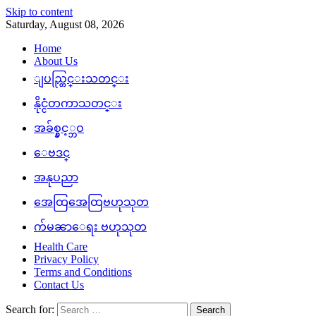
Skip to content
Saturday, August 08, 2026
Home
About Us
ျပည္တြင္းသတင္း
နိုင္ငံတကာသတင္း
အခ်စ္နွင့္ဘဝ
ေဗဒင္
အနုပညာ
အေထြအေထြဗဟုသုတ
က်မၼာေရး ဗဟုသုတ
Health Care
Privacy Policy
Terms and Conditions
Contact Us
Search for: