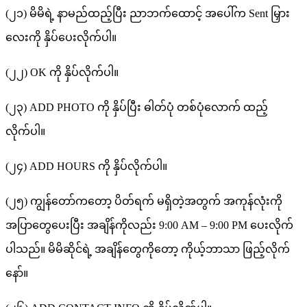
(၂၁) မိမိရဲ့ နာမည်ထည့်ပြီး ညာဘက်ထောင့် အပေါ်က Sent မြှား
လေးကို နှိပ်ပေးလိုက်ပါ။
(၂၂) OK ကို နှိပ်လိုက်ပါ။
(၂၃) ADD PHOTO ကို နှိပ်ပြီး ဓါတ်ပုံ တစ်ပုံလောက် ထည့်
လိုက်ပါ။
(၂၄) ADD HOURS ကို နှိပ်လိုက်ပါ။
(၂၅) ကျွန်တော်ကတော့ ပိတ်ရက် မရှိတဲ့အတွက် အကုန်လုံးကို
အပြာတွေပေးပြီး အချိန်ကိုလည်း 9:00 AM – 9:00 PM ပေးလိုက်
ပါသည်။ မိမိဆိုင်ရဲ့ အချိန်တွေကိုတော့ ကိုယ့်ဘာသာ ဖြည့်လိုက်
နော်။