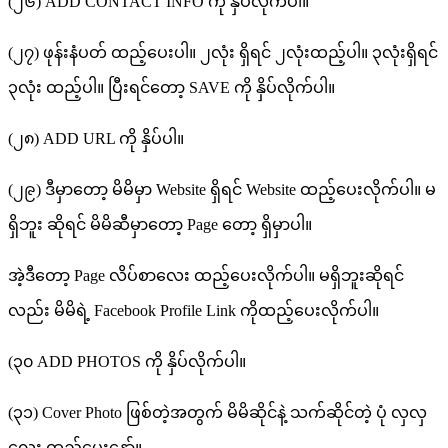
(၂၆) ADD CONTACT INFO ကို နှိပ်လိုက်ပါ။
(၂၇) ဖုန်းနံပတ် ထည့်ပေးပါ။ ၂လုံး ရှိရင် ၂လုံးထည့်ပါ။ ၃လုံးရှိရင်
၃လုံး ထည့်ပါ။ ပြီးရင်တော့ SAVE ကို နှိပ်လိုက်ပါ။
(၂၈) ADD URL ကို နှိပ်ပါ။
(၂၉) ဒီမှာတော့ မိမိမှာ Website ရှိရင် Website ထည့်ပေးလိုက်ပါ။ မ
ရှိဘူး ဆိုရင် မိမိဆီမှာတော့ Page တော့ ရှိမှာပါ။
အဲ့ဒီတော့ Page လိပ်စာလေး ထည့်ပေးလိုက်ပါ။ မရှိဘူးဆိုရင်
လည်း မိမိရဲ့ Facebook Profile Link ကိုထည့်ပေးလိုက်ပါ။
(၃၀ ADD PHOTOS ကို နှိပ်လိုက်ပါ။
(၃၁) Cover Photo ဖြစ်တဲ့အတွက် မိမိဆိုင်နဲ့ သက်ဆိုင်တဲ့ ပုံ လှလှ
လေး ထည့်ပေးနော်။