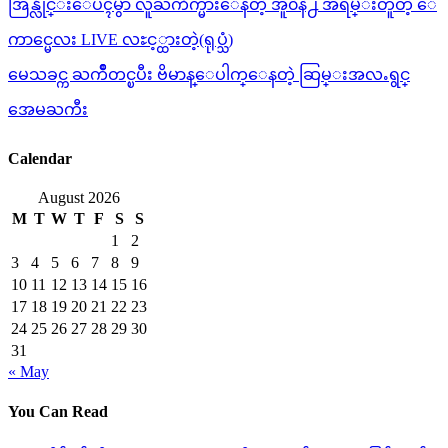
အြန္လိုင္းေပၚမွာ လူႀကိဳက္မ်ားေနတဲ့ အူ၀ဲနဲ႕ အရမ္းတူတဲ့ ေ
ကာင္မေလး LIVE လႊင့္ထားတဲ့(ရုပ္သံ)
မေသခင္က ႀကိဳတင္ၿပီး ဗိမာန္ေပါက္ေနတဲ့ ဆြမ္းအလႉရွင္
အေမႀကီး
Calendar
August 2026
M
T
W
T
F
S
S
1
2
3
4
5
6
7
8
9
10
11
12
13
14
15
16
17
18
19
20
21
22
23
24
25
26
27
28
29
30
31
« May
You Can Read