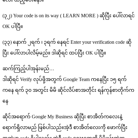
(၃၂) Your code is on its way ( LEARN MORE ) ဆိုပြီး ပေါ်လာရင်
OK ပါပြီ။
(၃၃) နောက် ၂ရက် ၊ ၃ရက် နေရင် Enter your verification code ဆို
ပြီး ပေါ်လာပါလိမ့်မည်။ ဒါဆိုရင် ထပ်ပြီး OK ပါပြီ။
ဆက်ကြည့်ပါအုန်းမည်…
ဒါဆိုရင် Verify လုပ်ဖို့အတွက် Google Team ကနေပြီး ၁၅ ရက်
ကနေ ရက် ၃၀ အတွင်း မိမိ ဆိုင်လိပ်စာအတိုင်း ရန်ကုန်စာတိုက်က
နေ
ဆိုင်အရောက် Google My Business ဆိုပြီး စာအိတ်ကလေးနဲ့
ရောက်ရှိလာမည် ဖြစ်ပါသည်။အဲ့ဒီ စာအိတ်လေးကို ဖောက်ပြီး