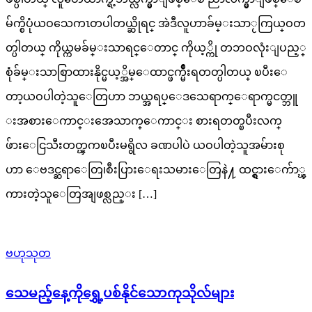
မ်က္စိပုံယဝသေကၤတပါတယ္ဆိုရင္ အဲဒီလူဟာခ်မ္းသာႂကြယ္ဝတ
တ္ပါတယ္ ကိုယ္ကမခ်မ္းသာရင္ေတာင္ ကိုယ့္ကို တဘဝလုံးျပည့္
စုံခ်မ္းသာစြာထားနိုင္မယ့္အိမ္ေထာင္ဖက္မ်ိဳးရတတ္ပါတယ္ ၿပီးေ
တာ့ယဝပါတဲ့သူေတြဟာ ဘယ္အရပ္ေဒသေရာက္ေရာက္မငတ္ဘူ
းအစားေကာင္းအေသာက္ေကာင္း စားရတတ္ၿပီးလက္
ဖ်ားေငြသီးတတ္ၾကၿပီးမရွိလ ခဏပါပဲ ယဝပါတဲ့သူအမ်ားစု
ဟာ ေဗဒင္ဆရာေတြ၊စီးပြားေရးသမားေတြနဲ႔ ထင္ရွားေက်ာ္ၾ
ကားတဲ့သူေတြအျဖစ္လည္း […]
ဗဟုသုတ
သေမည့်နေ့ကိုရွှေ့ပစ်နိုင်သောကုသိုလ်များ