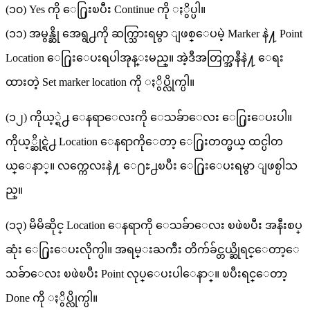
(၁၀) Yes ကို ေ႐ြးၿပီး Continue ကို ႏွိပ္ပါ။
(၁၁) အမွန္ဆို အေရွ႕ကို ဆက္သြားရမွာ ျဖစ္ေပမဲ့ Marker နဲ႔ Point
Location ေ႐ြးေပးရပါအုန္းမည္။ အဲ့ဒီအတြက္အနီနဲ႔ ေရး
ထားတဲ့ Set marker location ကို ႏွိပ္လိုက္ပါ။
(၁၂) ကိုယ့္ရဲ႕ ေနရာေလးကို ေသခ်ာေလး ေ႐ြးေပးပါ။
ကိုယ့္ဆိုင္ရဲ႕ Location ေနရာကိုေတာ့ ေ႐ြးတတ္မယ္ ထင္ပါတ
ယ္ေနာ္။ လက္ကေလးနဲ႔ ေ႐ႊ႕ၿပီး ေ႐ြးေပးရမွာ ျဖစ္ပါသ
ည္။
(၁၃) မိမိဆိုင္ Location ေနရာကို ေသခ်ာေလး ၿဖဲၿပီး အနီးစပ္
ဆုံး ေ႐ြးေပးလိုက္ပါ။ အရမ္းႀကီး တိက်ခ်င္တယ္ဆိုရင္ေတာ့ေ
သခ်ာေလး ၿဖဲၿပီး Point လုပ္ေပးပါေနာ္။ ၿပီးရင္ေတာ့
Done ကို ႏွိပ္လိုက္ပါ။