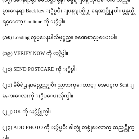
မွားေနရာ Back key ႏွိပ္ၿပီး ျပန္ျပင္လို႔ ရေအာင္လို႔ပါ။ မွန္တယ္ဆို
ရင္ေတာ့ Continue ကို ႏွိပ္ပါ။
(၁၈) Loading လုပ္ေနပါလိမ့္မည္။ ခဏေစာင့္ေပးပါ။
(၁၉) VERIFY NOW ကို ႏွိပ္ပါ။
(၂၀) SEND POSTCARD ကို ႏွိပ္ပါ။
(၂၁) မိမိရဲ႕ နာမည္ထည့္ၿပီး ညာဘက္ေထာင့္ အေပၚက Sent ျ
မႇားေလးကို ႏွိပ္ေပးလိုက္ပါ။
(၂၂) OK ကို ႏွိပ္လိုက္ပါ။
(၂၃) ADD PHOTO ကို ႏွိပ္ၿပီး ဓါတ္ပုံ တစ္ပုံေလာက္ ထည့္လိုက္
ပါ။