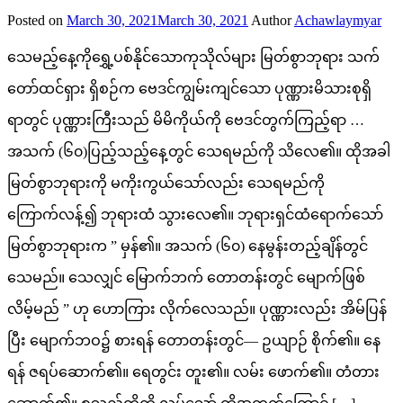
Posted on
March 30, 2021
March 30, 2021
Author
Achawlaymyar
သေမည့်နေ့ကိုရွှေ့ပစ်နိုင်သောကုသိုလ်များ မြတ်စွာဘုရား သက်
တော်ထင်ရှား ရှိစဉ်က ဗေဒင်ကျွမ်းကျင်သော ပုဏ္ဏားမိသားစုရှိ
ရာတွင် ပုဏ္ဏားကြီးသည် မိမိကိုယ်ကို ဗေဒင်တွက်ကြည့်ရာ …
အသက် (၆၀)ပြည့်သည့်နေ့တွင် သေရမည်ကို သိလေ၏။ ထိုအခါ
မြတ်စွာဘုရားကို မကိုးကွယ်သော်လည်း သေရမည်ကို
ကြောက်လန့်၍ ဘုရားထံ သွားလေ၏။ ဘုရားရှင်ထံရောက်သော်
မြတ်စွာဘုရားက ” မှန်၏။ အသက် (၆၀) နေမွန်းတည့်ချိန်တွင်
သေမည်။ သေလျှင် မြောက်ဘက် တောတန်းတွင် မျောက်ဖြစ်
လိမ့်မည် ” ဟု ဟောကြား လိုက်လေသည်။ ပုဏ္ဏားလည်း အိမ်ပြန်
ပြီး မျောက်ဘဝ၌ စားရန် တောတန်းတွင်— ဥယျာဉ် စိုက်၏။ နေ
ရန် ဇရပ်ဆောက်၏။ ရေတွင်း တူး၏။ လမ်း ဖောက်၏။ တံတား