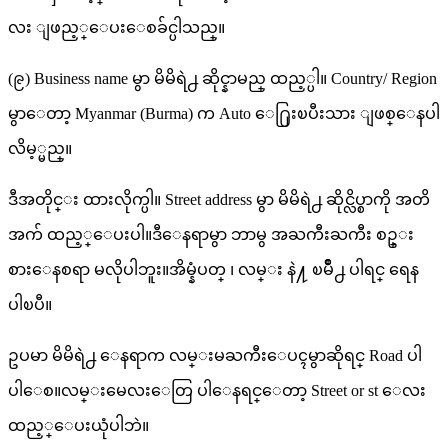
လး ျဖည့္ေပးေစခ်င္ပါသည္။
(၉) Business name မွာ မိမိရဲ႕ ဆိုင္နာမည္ ထည့္ပါ။ Country/ Region
မွာေတာ့ Myanmar (Burma) က Auto ေ႐ြးၿပီးသား ျဖစ္ေနပါ
လိမ့္မည္။
ဒီအတိုင္း ထားလိုက္ပါ။ Street address မွာ မိမိရဲ႕ ဆိုင္လိပ္စာကို အတိ
အက် ထည့္ေပးပါ။ဒီေနရာမွာ ဘာမွ အႀကီးႀကီး စဥ္း
စားေနစရာ မလိုပါဘူး။အိမ္နံပတ္ ၊ လမ္း နဲ႔ ၿမိဳ႕ ပါရင္ ရေန
ပါၿပီ။
ဥပမာ မိမိရဲ႕ ေနရာက လမ္းမႀကီးေပၚမွာဆိုရင္ Road ပါ
ပါေစ။လမ္းမေလးေတြ ပါေနရင္ေတာ့ Street or st ေလး
ထည့္ေပးယုံပါဘဲ။