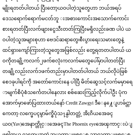
မျိုးရတတ်ပါတယ် ပြီးတော့ယဝပါတဲ့သူတွေဟာ ဘယ်အရပ်
ဒေသရောက်ရောက်မငတ်ဘူ းအစားကောင်းအသောက်ကောင်း
စားရတတ်ပြီးလက်ဖျားငွေသီးတတ်ကြပြီးမရှိလည်းခဏ ပါပဲ ယ
ဝပါတဲ့သူအများစုဟာ ဗေဒင်ဆရာတွေ၊စီးပွားရေးသမားတွေနဲ့
ထင်ရှားကျော်ကြားတဲ့သူတွေအဖြစ်လည်း တွေ့ရတတပါတယ် ယ
ဝကိုတချို့ကလက်၂ဖက်စလုံးကလက်မတွေပေါ်မှာပါတတ်ပြီး
တချို့လည်းလက်၁ဖက်တည်းမှာပါတတ်ပါတယ် ဘယ်လိုပဲဖြစ်
စေ၁ခုပါရင်ကို အတော်ကောင်းနေ ပါပြီ မိတ်ဆွေသင့်လက်မမှာရေ
ာမျက်စိပုံစံသင်္ကေတပါနေလား စစ်ဆေးကြည့်လိုက်ပါဦး ပုံက
အောက်မှာဖော်ပြထားတယ်နော် Credit Zawgyi ဒီေန႔ေျပာခ်င္တာ
ကေတာ့ လက္မေပၚမွာမ်က္စိပုံသ႑န္ပါတတ္တဲ့ အိႏၵိယအေခၚ
ယဝ(Yav)အေနာက္တိုင္းအေခၚThe Phoenix eyeအေၾကာင္းပဲျ
ဖစ္ပါတယ္ လူတေယာက္ရဲ့ဘယ္လက္မွာျဖစ္ေစ ညာလက္မွာျဖစ္ေစ