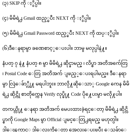
(၃) SKIP ကို ႏွိပ္ပါ။
(၄) မိမိရဲ႕ Gmail ထည့္ၿပီး NEXT ကို ႏွိပ္ပါ။
(၅) မိမိရဲ႕ Gmail Password ထည့္ၿပီး NEXT ကို ထပ္ႏွိပ္ပါ။
(၆)ဒီေနရာမွာ ခဏေစာင့္ေပးပါ။ ဘာမွ မလုပ္ပါနဲ႔။
နံပတ္ ၇ နဲ႔ နံပတ္ ၈ မွာ မိမိရဲ႕ ဆိုင္နာမည္ ၊ လိပ္စာ အတိအက်ေတြ
၊ Postal Code ေတြ အတိအက် ျဖည့္ေပးရပါမည္။ ဒီေနရာ
မွာ လြဲေခ်ာ္လို႔ မရပါဘူး။ ဘာလို႔ဆိုေသာ္ Google ကေန မိမိ
ရဲ႕ ဆိုင္ကို စာတိုက္ကေန Verify လုပ္ဖို႔ Code ပို႔ေပးမွာ မလို႔ပါ။
တကယ္လို႔ ေနရာ အတိအက် မေပးထားခဲ့ရင္ေတာ့ မိမိရဲ႕ ဆိုင္လိ
ပ္စာကို Google Maps မွာ Official ျမင္ေတြ႕ရမည္ မဟုတ္ပါ။
ဒါေၾကာင့္ ဒါေလးကိုေတာ့ အေလးေပးၿပီး ေသခ်ာေ