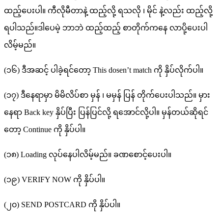
ထည့်ပေးပါ။ ကီလိုမီတာနဲ့ ထည့်လို့ ရသလို ၊ မိုင် နဲ့လည်း ထည့်လို့
ရပါသည်။ဒါပေမဲ့ ဘာဘဲ ထည့်ထည့် စာတိုက်ကနေ လာပို့ပေးပါ
လိမ့်မည်။
(၁၆) ဒီအဆင့် ပါခဲ့ရင်တော့ This dosen’t match ကို နှိပ်လိုက်ပါ။
(၁၇) ဒီနေရာမှာ မိမိလိပ်စာ မှန် ၊ မမှန် ပြန် တိုက်ပေးပါသည်။ မှား
နေရာ Back key နှိပ်ပြီး ပြန်ပြင်လို့ ရအောင်လို့ပါ။ မှန်တယ်ဆိုရင်
တော့ Continue ကို နှိပ်ပါ။
(၁၈) Loading လုပ်နေပါလိမ့်မည်။ ခဏစောင့်ပေးပါ။
(၁၉) VERIFY NOW ကို နှိပ်ပါ။
(၂၀) SEND POSTCARD ကို နှိပ်ပါ။