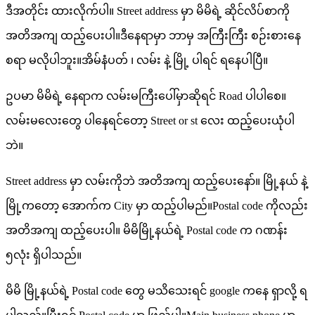
ဒီအတိုင်း ထားလိုက်ပါ။ Street address မှာ မိမိရဲ့ ဆိုင်လိပ်စာကို
အတိအကျ ထည့်ပေးပါ။ဒီနေရာမှာ ဘာမှ အကြီးကြီး စဉ်းစားနေ
စရာ မလိုပါဘူး။အိမ်နံပတ် ၊ လမ်း နဲ့ မြို့ ပါရင် ရနေပါပြီ။
ဥပမာ မိမိရဲ့ နေရာက လမ်းမကြီးပေါ်မှာဆိုရင် Road ပါပါစေ။
လမ်းမလေးတွေ ပါနေရင်တော့ Street or st လေး ထည့်ပေးယုံပါ
ဘဲ။
Street address မှာ လမ်းကိုဘဲ အတိအကျ ထည့်ပေးနော်။ မြို့နယ် နဲ့
မြို့ကတော့ အောက်က City မှာ ထည့်ပါမည်။Postal code ကိုလည်း
အတိအကျ ထည့်ပေးပါ။ မိမိမြို့နယ်ရဲ့ Postal code က ဂဏန်း
၅လုံး ရှိပါသည်။
မိမိ မြို့နယ်ရဲ့ Postal code တွေ မသိသေးရင် google ကနေ ရှာလို့ ရ