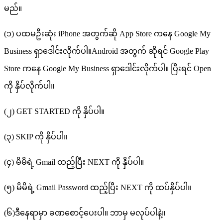
မည်။
(၁) ပထမဦးဆုံး iPhone အတွက်ဆို App Store ကနေ Google My
Business ရှာဒေါင်းလိုက်ပါ။Android အတွက် ဆိုရင် Google Play
Store ကနေ Google My Business ရှာဒေါင်းလိုက်ပါ။ ပြီးရင် Open
ကို နှိပ်လိုက်ပါ။
(၂) GET STARTED ကို နှိပ်ပါ။
(၃) SKIP ကို နှိပ်ပါ။
(၄) မိမိရဲ့ Gmail ထည့်ပြီး NEXT ကို နှိပ်ပါ။
(၅) မိမိရဲ့ Gmail Password ထည့်ပြီး NEXT ကို ထပ်နှိပ်ပါ။
(၆)ဒီနေရာမှာ ခဏစောင့်ပေးပါ။ ဘာမှ မလုပ်ပါနဲ့။