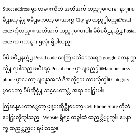
Street address မွာ လမ္းကိုဘဲ အတိအက် ထည့္ေပးေနာ္။ ၿ
မိဳ႕နယ္ နဲ႔ ၿမိဳ႕ကေတာ့ ေအာက္က City မွာ ထည့္ပါမည္။Postal
code ကိုလည္း အတိအက် ထည့္ေပးပါ။ မိမိၿမိဳ႕နယ္ရဲ႕ Postal
code က ဂဏန္း ၅လုံး ရွိပါသည္။
မိမိ ၿမိဳ႕နယ္ရဲ႕ Postal code ေတြ မသိေသးရင္ google ကေန ရွာ
လို႔ ရပါသည္။ၿပီးရင္ Postal code မွာ ျဖည့္ပါ။Main business
phone မွာေတာ့ ျမန္မာအလံ ဒီအတိုင္း ထားလိုက္ပါ။ Category
မွာေတာ့ မိမိဆိုင္နဲ႔ သင္ေတာ္တဲ့ အရာ ေ႐ြးပါ။
ကြၽန္ေတာ္ကေတာ့ ဖုန္းဆိုင္ဆိုေတာ့ Cell Phone Store ကိုဘဲ
ေ႐ြးလိုက္ပါသည္။ Website ရွိရင္ တစ္ခါထဲ ထည့္လိ္ုက္ပါ။ ေနာ
က္မွ ထည့္လည္း ရပါသည္။