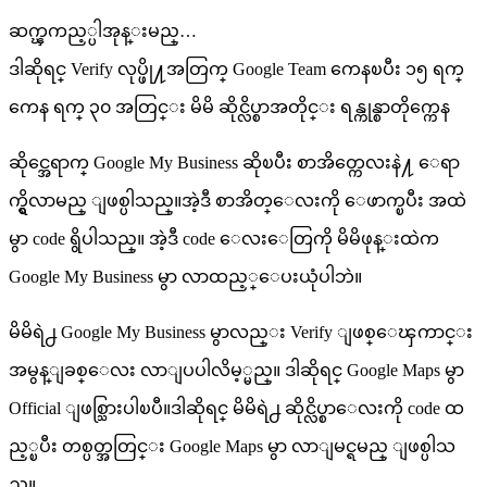
ဆက္ၾကည့္ပါအုန္းမည္…
ဒါဆိုရင္ Verify လုပ္ဖို႔အတြက္ Google Team ကေနၿပီး ၁၅ ရက္
ကေန ရက္ ၃၀ အတြင္း မိမိ ဆိုင္လိပ္စာအတိုင္း ရန္ကုန္စာတိုက္ကေန
ဆိုင္အေရာက္ Google My Business ဆိုၿပီး စာအိတ္ကေလးနဲ႔ ေရာ
က္ရွိလာမည္ ျဖစ္ပါသည္။အဲ့ဒီ စာအိတ္ေလးကို ေဖာက္ၿပီး အထဲ
မွာ code ရွိပါသည္။ အဲ့ဒီ code ေလးေတြကို မိမိဖုန္းထဲက
Google My Business မွာ လာထည့္ေပးယုံပါဘဲ။
မိမိရဲ႕ Google My Business မွာလည္း Verify ျဖစ္ေၾကာင္း
အမွန္ျခစ္ေလး လာျပပါလိမ့္မည္။ ဒါဆိုရင္ Google Maps မွာ
Official ျဖစ္သြားပါၿပီ။ဒါဆိုရင္ မိမိရဲ႕ ဆိုင္လိပ္စာေလးကို code ထ
ည့္ၿပီး တစ္ပတ္အတြင္း Google Maps မွာ လာျမင္ရမည္ ျဖစ္ပါသ
ည္။