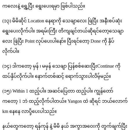
ကလေးနဲ့ ရွှေ့ပြီး ရွေးပေးရမှာ ဖြစ်ပါသည်။
(၁၃) မိမိဆိုင် Location နေရာကို သေချာလေး ဖြဲပြီး အနီးစပ်ဆုံး
ရွေးပေးလိုက်ပါ။ အရမ်းကြီး တိကျချင်တယ်ဆိုရင်တော့သေချာ
လေး ဖြဲပြီး Point လုပ်ပေးပါနော်။ ပြီးရင်တော့ Done ကို နှိပ်
လိုက်ပါ။
(၁၄) ဒါကတော့ မှန် ၊ မမှန် သေချာ ပြန်စစ်ဆေးပြီးContinue ကို
ထပ်နှိပ်လိုက်ပါ။ နောက်တစ်ဆင့် ရောက်သွားပါလိမ့်မည်။
(၁၅) Within 1 ထည့်ပါ။ အဆင်ပြေတာ ထည့်ပါ။ ကျွန်တော်
ကတော့ 1 ဘဲ ထည့်လိုက်ပါတယ်။ Yangon ထဲ ဆိုရင် ဘယ်လောက်
km နေနေ လာပို့ပေးပါသည်။
နယ်တွေကတော့ ရန်ကုန် နဲ့ မိမိ နယ် အကွာအဝေးကို တွက်ချက်ပြီး