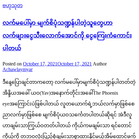
ဗဟုသုတ
လက်မပေါ်မှာ မျက်စိပုံသဏ္ဍန်ပါတဲ့သူတွေဟာ
လက်ဖျားငွေသီးလောက်အောင်ကို ငွေကြေးကံကောင်း
ပါတယ်
Posted on
October 17, 2021
October 17, 2021
Author
Achawlaymyar
ဒီနေ့ပြောချင်တာကတော့ လက်မပေါ်မှာမျက်စိပုံသဏ္ဍန်ပါတတ်တဲ့
အိန္ဒိယအခေါ် ယဝ(Yav)အနောက်တိုင်းအခေါ်The Phoenix
eyeအကြောင်းပဲဖြစ်ပါတယ် လူတယောက်ရဲ့ဘယ်လက်မှာဖြစ်စေ
ညာလက်မှာဖြစ်စေ မျက်စိပုံယဝသင်္ကေတပါတယ်ဆိုရင် အဲဒီလူ
ဟာချမ်းသာကြွယ်ဝတတ်ပါတယ် ကိုယ်ကမချမ်းသာ ရင်တောင်
ကိုယ့်ကို တဘဝလုံးပြည့်စုံချမ်းသာစွာထားနိုင်မယ့်အိမ်ထောင်ဖက်