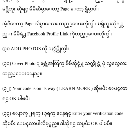
မရွိဘူး ဆိုရင္ မိမိဆီမွာေတာ့ Page ေတာ့ ရွိမွာပါ။
အဲ့ဒီေတာ့ Page လိပ္စာေလး ထည့္ေပးလိုက္ပါ။ မရွိဘူးဆိုရင္လ
ည္း မိမိရဲ႕ Facebook Profile Link ကိုထည့္ေပးလိုက္ပါ။
(၃၀ ADD PHOTOS ကို ႏွိပ္လိုက္ပါ။
(၃၁) Cover Photo ျဖစ္တဲ့အတြက္ မိမိဆိုင္နဲ႔ သက္ဆိုင္တဲ့ ပုံ လွလွေလး
ထည့္ေပးေနာ္။
(၃၂) Your code is on its way ( LEARN MORE ) ဆိုၿပီး ေပၚလာ
ရင္ OK ပါၿပီ။
(၃၃) ေနာက္ ၂ရက္ ၊ ၃ရက္ ေနရင္ Enter your verification code
ဆိုၿပီး ေပၚလာပါလိမ့္မည္။ ဒါဆိုရင္ ထပ္ၿပီး OK ပါၿပီ။