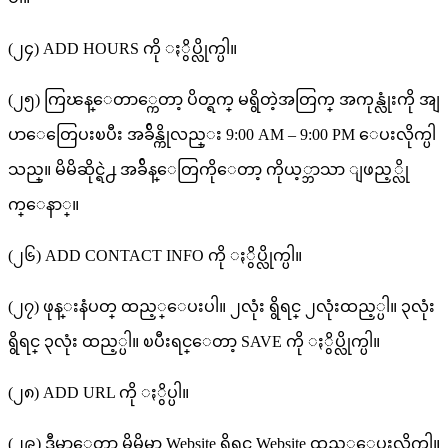
(၂၄) ADD HOURS ကို ႏွိပ္လိုက္ပါ။
(၂၅) ကြၽန္ေတာ္ကေတာ့ ပိတ္ရက္ မရွိတဲ့အတြက္ အကုန္လုံးကို အျ
ပာေတြေပးၿပီး အခ်ိန္ကိုလည္း 9:00 AM – 9:00 PM ေပးလိုက္ပါ
သည္။ မိမိဆိုင္ရဲ႕ အခ်ိန္ေတြကိုေတာ့ ကိုယ့္ဘာသာ ျဖည့္လို
က္ေနာ္။
(၂၆) ADD CONTACT INFO ကို ႏွိပ္လိုက္ပါ။
(၂၇) ဖုန္းနံပတ္ ထည့္ေပးပါ။ ၂လုံး ရွိရင္ ၂လုံးထည့္ပါ။ ၃လုံး
ရွိရင္ ၃လုံး ထည့္ပါ။ ၿပီးရင္ေတာ့ SAVE ကို ႏွိပ္လိုက္ပါ။
(၂၈) ADD URL ကို ႏွိပ္ပါ။
(၂၉) ဒီမွာေတာ့ မိမိမွာ Website ရွိရင္ Website ထည့္ေပးလိုက္ပါ။