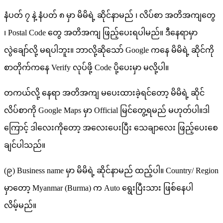
နံပတ် ၇ နဲ့ နံပတ် ၈ မှာ မိမိရဲ့ ဆိုင်နာမည် ၊ လိပ်စာ အတိအကျတွေ
၊ Postal Code တွေ အတိအကျ ဖြည့်ပေးရပါမည်။ ဒီနေရာမှာ
လွဲချော်လို့ မရပါဘူး။ ဘာလို့ဆိုသော် Google ကနေ မိမိရဲ့ ဆိုင်ကို
စာတိုက်ကနေ Verify လုပ်ဖို့ Code ပို့ပေးမှာ မလို့ပါ။
တကယ်လို့ နေရာ အတိအကျ မပေးထားခဲ့ရင်တော့ မိမိရဲ့ ဆိုင်
လိပ်စာကို Google Maps မှာ Official မြင်တွေ့ရမည် မဟုတ်ပါ။ဒါ
ကြောင့် ဒါလေးကိုတော့ အလေးပေးပြီး သေချာလေး ဖြည့်ပေးစေ
ချင်ပါသည်။
(၉) Business name မှာ မိမိရဲ့ ဆိုင်နာမည် ထည့်ပါ။ Country/ Region
မှာတော့ Myanmar (Burma) က Auto ရွေးပြီးသား ဖြစ်နေပါ
လိမ့်မည်။