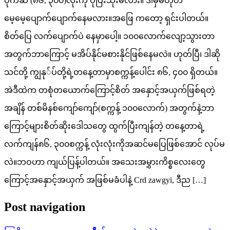
ပိုက်ဆံ (၈၆, ၃၀၀)လုံးကို ပုံပြီးသုံးမလား။ ဒါမှမဟုတ်
မေ့မေ့ပျောက်ပျောက်နေမလား။အဖြေ ကတော့ ရှင်းပါတယ်။
စိတ်ပြေ လက်ပျောက်ပဲ နေမှာပေါ့။ ၁၀၀လောက်လျော့သွားတာ
အတွက်ဘာကြောင့် မအိပ်နိုင်မစားနိုင်ဖြစ်နေမလဲ။ ဟုတ်ပြီ၊ ဒါဆို
သင်တို့ ကျွနု်ပ်တို့ရဲ့တနေ့တာမှာစက္ကန့်ပေါင်း ၈၆, ၄၀၀ ရှိတယ်။
အဲဒီထဲက တစုံတယောက်ကြောင့်စိတ် အနှောင့်အယှက်ဖြစ်ရတဲ့
အချိန် တစ်မိနစ်ကျော်ကျော်(စက္ကန့် ၁၀၀လောက်) အတွက်နဲ့ဘာ
ကြောင့်များစိတ်ဆိုးဒေါသတွေ ထွက်ပြီးကျန်တဲ့ တနေ့တာရဲ့
လက်ကျန်၈၆, ၃၀၀စက္ကန့် လုံးလုံးကိုအဆင်မပြေဖြစ်အောင် လုပ်မ
လဲ။ဘဝဟာ ကျယ်ပြန့်ပါတယ်။ အသေးအမွှားကိစ္စလေးတွေ
ကြောင့်အနှောင့်အယှက် အဖြစ်မခံပါနဲ့ Crd zawgyi, ဒီည […]
Post navigation