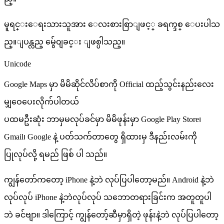
မူရင္းေရးသားသူအား ေလးစားစြာျဖင့္ ခရက္ဒစ္ ေပးပါသ
ည္။ျပန္လည္ မွ်ေ၀ျခင္း ျဖစ္ပါသည္။
Unicode
Google Maps မှာ မိမိဆိုင်လိပ်စာကို Official ထည့်သွင်းနည်းလေး
မျှဝေပေးလိုက်ပါတယ်
ပထမဦးဆုံး ဘာမှမလုပ်ခင်မှာ မိမိဖုန်းမှာ Google Play Store၊
Gmail၊ Google နဲ့ ပတ်သက်တာတွေ ရှိထားမှ ဒီနည်းလမ်းကို
ပြုလုပ်လို့ ရမည် ဖြစ် ပါ သည်။
ကျွန်တော်ကတော့ iPhone နဲ့ဘဲ လုပ်ပြပါတော့မည်။ Android နဲ့ဘဲ
လုပ်လုပ် iPhone နဲ့ဘဲလုပ်လုပ် သဘောတရားခြင်းက အတူတူပါ
ဘဲ ခင်ဗျာ။ ဒါကြောင့် ကျွန်တော့်ဆီမှာရှိတဲ့ ဖုန်းနဲ့ဘဲ လုပ်ပြပါတော့