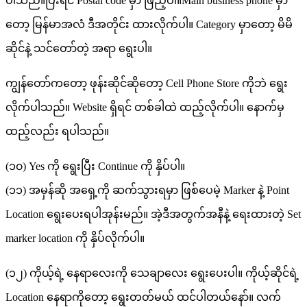
ပါသည်။ပြီးရင် Postal code မှာ ဖြည့်ပါ။Main business phone မှာ
တော့ မြန်မာအလံ ဒီအတိုင်း ထားလိုက်ပါ။ Category မှာတော့ မိမိ
ဆိုင်နဲ့ သင်တော်တဲ့ အရာ ရွေးပါ။
ကျွန်တော်ကတော့ ဖုန်းဆိုင်ဆိုတော့ Cell Phone Store ကိုဘဲ ရွေး
လိုက်ပါသည်။ Website ရှိရင် တစ်ခါထဲ ထည့်လိုက်ပါ။ နောက်မှ
ထည့်လည်း ရပါသည်။
(၁၀) Yes ကို ရွေးပြီး Continue ကို နှိပ်ပါ။
(၁၁) အမှန်ဆို အရှေ့ကို ဆက်သွားရမှာ ဖြစ်ပေမဲ့ Marker နဲ့ Point
Location ရွေးပေးရပါအုန်းမည်။ အဲ့ဒီအတွက်အနီနဲ့ ရေးထားတဲ့ Set
marker location ကို နှိပ်လိုက်ပါ။
(၁၂) ကိုယ့်ရဲ့ နေရာလေးကို သေချာလေး ရွေးပေးပါ။ ကိုယ့်ဆိုင်ရဲ့
Location နေရာကိုတော့ ရွေးတတ်မယ် ထင်ပါတယ်နော်။ လက်