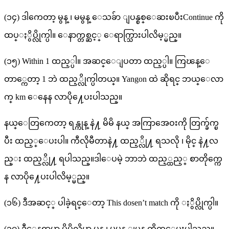
(၁၄) ဒါကေတာ့ မွန္ ၊ မမွန္ ေသခ်ာ ျပန္စစ္ေဆးၿပီးContinue ကို
ထပ္ႏွိပ္လိုက္ပါ။ ေနာက္တစ္ဆင့္ ေရာက္သြားပါလိမ့္မည္။
(၁၅) Within 1 ထည့္ပါ။ အဆင္ေျပတာ ထည့္ပါ။ ကြၽန္ေ
တာ္ကေတာ့ 1 ဘဲ ထည့္လိုက္ပါတယ္။ Yangon ထဲ ဆိုရင္ ဘယ္ေလာ
က္ km ေနေန လာပို႔ေပးပါသည္။
နယ္ေတြကေတာ့ ရန္ကုန္ နဲ႔ မိမိ နယ္ အကြာအေဝးကို တြက္ခ်က္ၿ
ပီး ထည့္ေပးပါ။ ကီလိုမီတာနဲ႔ ထည့္လို႔ ရသလို ၊ မိုင္ နဲ႔လ
ည္း ထည့္လို႔ ရပါသည္။ဒါေပမဲ့ ဘာဘဲ ထည့္ထည့္ စာတိုက္ကေ
န လာပို႔ေပးပါလိမ့္မည္။
(၁၆) ဒီအဆင့္ ပါခဲ့ရင္ေတာ့ This dosen’t match ကို ႏွိပ္လိုက္ပါ။
(၁၇) ဒီေနရာမွာ မိမိလိပ္စာ မွန္ ၊ မမွန္ ျပန္ တိုက္ေပးပါသည္။