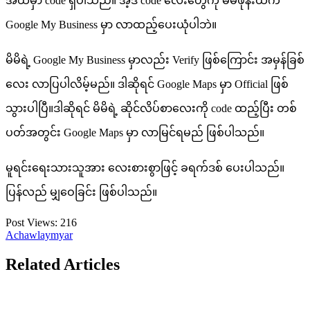
အထဲမှာ code ရှိပါသည်။ အဲ့ဒီ code လေးတွေကို မိမိဖုန်းထဲက
Google My Business မှာ လာထည့်ပေးယုံပါဘဲ။
မိမိရဲ့ Google My Business မှာလည်း Verify ဖြစ်ကြောင်း အမှန်ခြစ်
လေး လာပြပါလိမ့်မည်။ ဒါဆိုရင် Google Maps မှာ Official ဖြစ်
သွားပါပြီ။ဒါဆိုရင် မိမိရဲ့ ဆိုင်လိပ်စာလေးကို code ထည့်ပြီး တစ်
ပတ်အတွင်း Google Maps မှာ လာမြင်ရမည် ဖြစ်ပါသည်။
မူရင်းရေးသားသူအား လေးစားစွာဖြင့် ခရက်ဒစ် ပေးပါသည်။
ပြန်လည် မျှဝေခြင်း ဖြစ်ပါသည်။
Post Views:
216
Achawlaymyar
Related Articles