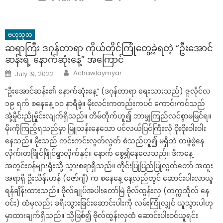
ဗဟုသုတ
ဆရာကြီး ဒဂုန်တာရာ ကိုယ်တိုင်ကြုံတွေ့ခဲ့ရတဲ့ “ဦးအောင်
ဆန်းရဲ့ နောက်ဆုံးနေ့” အကြောင်
Author
Posted
Achawlaymyar
July 19, 2022
on
“ဦးအောင်ဆန်း၏ နောက်ဆုံးနေ့” (ဒဂုန်တာရာ ရေးသားသည်) ဇူလိုင်လ
၁၉ ရက် စနေနေ့ ၁၀ နာရီခွဲ။ မိုးလင်းကတည်းကပင် ကောင်းကင်သည်
အုံ့မှိုင်းညိုမှိုင်းလျက်ရှိသည်။ တိမ်တိုက်ဟူ၍ ဘာမျှကြည်လင်စွာမမြင်ရ။
မိုးကိုကြည့်ရသည်မှာ မြူသန်းနေသော ပင်လယ်ပြင်ကြီးလို ဝိုးဝိုးဝါးဝါး
နေသည်။ မိုးသည် ကင်းကင်းလွတ်လွတ် စဲသည်ဟူ၍ မရှိဘဲ တဖွဲဖွဲနေ
လိုက်၊တဖြိုင်ဖြိုင်ရွာလိုက်နှင့်။ နောက် စွေ၍နေလေသည်။ ဒီကနေ့
အတွင်းဝန်များရုံးသို့ သွားစရာရှိသည်။ တိုင်းပြုပြည်ပြုလွှတ်တော် အထူး
အရာရှိ ဦးသိန်းဟန် (ဇော်ဂျီ) က စနေနေ့ နေ့လည်တွင် ဆောင်းပါးလာယူ
ရန်ချိန်းထားသည်။ ဗိုလ်ချုပ်အပါးတော်မြဲ ဗိုလ်ထွန်းလှ (တက္ကသိုလ် နေ
ဝင်း) ထံမှလည်း ခရီးသွားခြင်းဆောင်းပါးကို လမ်းကြုံလျှင် ယူသွားပါဟု
မှာထားချက်ရှိသည်။ သို့ဖြစ်၍ ဗိုလ်ထွန်းလှထံ ဆောင်းပါးဝင်ယူရင်း