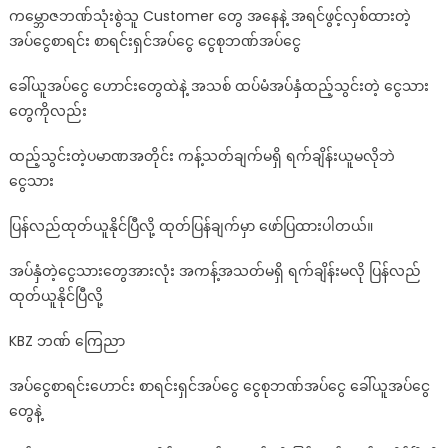
ကမ္ဘောဇဘဏ်သုံးစွဲသူ Customer တွေ အနေနဲ့ အရင်ဖွင့်လှစ်ထားတဲ့
ထား
အပ်ငွေစာရင်း စာရင်းရှင်အပ်ငွေ​ ငွေစုဘဏ်အပ်ငွေ
တဲ့
ငွေ
ခေါ်ယူအပ်ငွေ ဟောင်းတွေထဲနဲ့ အသစ် ထပ်မံအပ်နှံထည့်သွင်းတဲ့ ငွေသား
တွေ
တွေကိုလည်း
အားလုံး
ကို
ထည့်သွင်းတဲ့ပမာဏအတိုင်း ကန့်သတ်ချက်မရှိ ရက်ချိန်းယူမလိုဘဲ
(စကစ)ကြေညာ
လိုက်ပါ
ငွေသား
ပြီ…
ပြန်လည်ထုတ်ယူနိုင်ပြီလို့ ထုတ်ပြန်ချက်မှာ ဖော်ပြထားပါတယ်။
See
More
အပ်နှံ​တဲ့ငွေသားတွေအားလုံး အကန့်အသတ်မရှိ ရက်ချိန်းမလို ပြန်လည်
ထုတ်ယူနိုင်ပြီလို့
KBZ ဘဏ် ကြေညာ
အပ်ငွေစာရင်းဟောင်း စာရင်းရှင်အပ်ငွေ​ ငွေစုဘဏ်အပ်ငွေ ခေါ်ယူအပ်ငွေ
တွေနဲ့