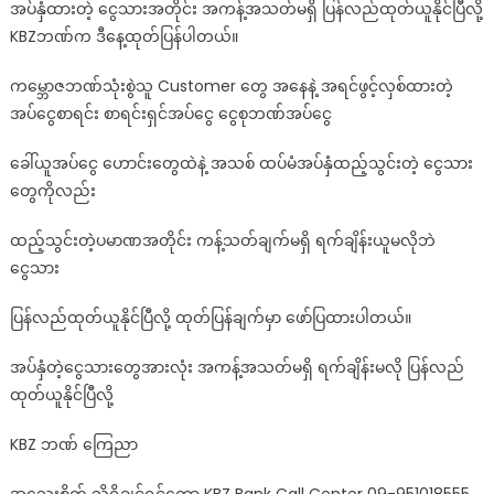
အပ်နှံထားတဲ့ ငွေသားအတိုင်း အကန့်အသတ်မရှိ ပြန်လည်ထုတ်ယူနိုင်ပြီလို့
KBZဘဏ်က ဒီနေ့ထုတ်ပြန်ပါတယ်။
ကမ္ဘောဇဘဏ်သုံးစွဲသူ Customer တွေ အနေနဲ့ အရင်ဖွင့်လှစ်ထားတဲ့
အပ်ငွေစာရင်း စာရင်းရှင်အပ်ငွေ​ ငွေစုဘဏ်အပ်ငွေ
ခေါ်ယူအပ်ငွေ ဟောင်းတွေထဲနဲ့ အသစ် ထပ်မံအပ်နှံထည့်သွင်းတဲ့ ငွေသား
တွေကိုလည်း
ထည့်သွင်းတဲ့ပမာဏအတိုင်း ကန့်သတ်ချက်မရှိ ရက်ချိန်းယူမလိုဘဲ
ငွေသား
ပြန်လည်ထုတ်ယူနိုင်ပြီလို့ ထုတ်ပြန်ချက်မှာ ဖော်ပြထားပါတယ်။
အပ်နှံ​တဲ့ငွေသားတွေအားလုံး အကန့်အသတ်မရှိ ရက်ချိန်းမလို ပြန်လည်
ထုတ်ယူနိုင်ပြီလို့
KBZ ဘဏ် ကြေညာ