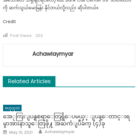
အသေးစိတ် သိရှိချင်ရင်တော့ KBZ Bank Call Center 09-951018555
ကို ဆက်သွယ်မေးမြန်း နိုင်​တယ်လို့လည်း ဆိုပါတယ်။
Credit
Post Views:
203
Achawlaymyar
Related Articles
ဗဟုသုတ
အေႂကြးျပန္ရစရာေတြရွိေပမယ့္ ျပန္ေတာင္းရ
မွာအားနာသူေတြဖို႔ အႀကံျပဳခ်က္ (၄)ခု
Author
Posted
Achawlaymyar
May 31, 2021
on