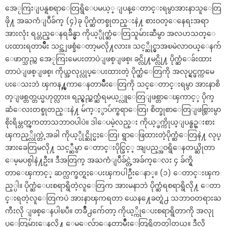
အေႂကြးျပန္ရစရာေတြရွိေပမယ့္ ျပန္ေတာင္းရမွာအားနာသူေတြ
ဖို႔ အႀကံျပဳခ်က္ (၄)ခု ပိုက္ဆံတစ္ခုတည္းနဲ႔ စားဝတ္ေနေရးအရာ
အားလုံး ရပ္တည္ေနရခ်ိန္မွာ ကိုယ့္ပိုက္ဆံေတြသူမ်ားဆီမွာ အလဟသတ္ေ
ပးထားရတာမ်ိဳး သင္အျဖစ္ခံေတာ့မလို႔လား။ သင့္ဆိုင္မွာအၿမဲလာဝယ္ေနက်
ေဖာက္သည္က အေႂကြးမေပးတာပဲျဖစ္ျဖစ္၊ ခင္လို႔မင္လို႔ ပိုက္ဆံေခ်းထား
တာပဲျဖစ္ျဖစ္၊ ကိုယ္အလုပ္လုပ္ေပးထားတဲ့ ပိုက္ဆံေတြကို အလုပ္ရွင္ဖက္ကမေ
ပးေသးဘဲ ၾကန႔္ၾကာေနတာမ်ိဳးေတြကို သင္ေတာင္းရမွာ အားနာစိ
တ္ျဖစ္တတ္တယ္မဟုတ္လား။ ရည္ရွည္ဆက္ဆံရမယ့္လူေတြျဖစ္တာေၾကာင့္ ပိုက္
ဆံေလးတစ္ခုတည္းနဲ႔ မ်က္ႏွာပ်က္စရာေတြ၊ စိတ္ခုစာေတြျဖစ္သြားမွာ
စိုးရိမ္တတ္ၾကတာသဘာဝပါပဲ။ ဒါေပမဲ့လည္း ကိုယ့္ဖက္ကိုယ္ျပန္စဥ္းစား
ၾကည့္လိုက္တဲ့အခါ ကိုယ့္ပိုင္ဆိုင္မႈေတြ၊ ရွာေဖြထားတဲ့ပိုက္ဆံေတြနဲ႔ လုပ္
အားခေတြမလို႔ သင့္ဆီမွာ ေတာင္းပိုင္ခြင့္ အျပည့္အဝရွိေနတယ္ဆိုတာ
ေမ့မပစ္ပါနဲ႔ဦး။ ဒီအတြက္ အႀကံျပဳခ်င္တဲ့အခ်က္ေလး ၄ ခ်က္ရွိ
တာေၾကာင့္ ဆက္လက္ဖတ္ရႈေပးၾကပါဦးေနာ္။ (၁) ေတာင္းၾက
ည့္ပါ။ ပိုက္ဆံေပးစရာရွိတဲ့လူေတြက အားမနာဘဲ ပိုက္ဆံရစရာရွိလို႔ ေတာ
င္းရတဲ့လူေတြကပဲ အားနာၾကရတာ ယေန႔ေခတ္ရဲ႕ သဘာဝတရားႀ
ကီးလို ျဖစ္ေနပါၿပီ။ တခ်ိဳ႕က်ေတာ့ ကိုယ့္ကိုေပးစရာရွိတာကို အလုု
ပ္ေတြမ်ားေနလို႔ ေမ့ေလ်ာ့ေနတာမ်ိဳးေတြရွိတတ္ပါတယ္။ ဒီလို