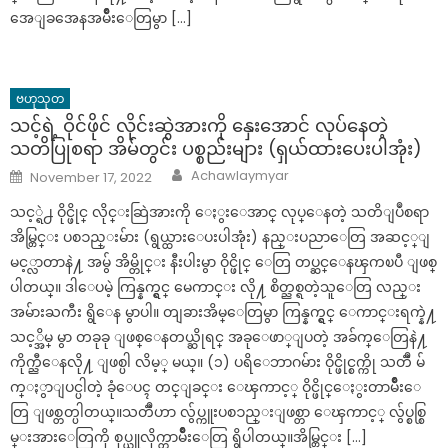
အေျခအေနအမ်ိဳးေတြမွာ […]
ဗဟုသုတ
သင့်ရဲ့ ဝိုင်ဖိုင် လိုင်းဆွဲအားကို နှေးအောင် လုပ်နေတဲ့
သတိပြုစရာ အိမ်တွင်း ပစ္စည်းများ (ရှယ်ထားပေးပါအုံး)
Author
Posted
Achawlaymyar
November 17, 2022
on
သင့္ရဲ႕ ဝိုင္ဖိုင္ လိုင္းဆြဲအားကို ေႏွးေအာင္ လုပ္ေနတဲ့ သတိျပဳစရာ
အိမ္တြင္း ပစၥည္းမ်ား (ရွယ္ထားေပးပါအုံး) နည္းပညာေတြ အဆင့္ျ
မင့္လာတာနဲ႔ အမွ် အိမ္တိုင္း နီးပါးမွာ ဝိုင္ဖိုင္ ေတြ တပ္ဆင္ေနၾကၿပီ ျဖစ္
ပါတယ္။ ဒါေပမဲ့ ကြန္နက္ရွင္ မေကာင္း လို႔ စိတ္ညစ္ရတဲ့သူေတြ လည္း
အမ်ားႀကီး ရွိေန မွာပါ။ တျခားအိမ္ေတြမွာ ကြန္နက္ရွင္ ေကာင္းရက္နဲ႔
သင့္အိမ္ မွာ တခုခု ျဖစ္ေနတယ္ဆိုရင္ အခုေဖာ္ျပတဲ့ အခ်က္ေတြနဲ႔
ကိုက္ညီေနလို႔ ျဖစ္ပါ လိမ့္ မယ္။ (၁) ပရိေဘာဂမ်ား ဝိုင္ဖိုင္စက္ကို သတၱဳ မ်
က္ႏွာျပင္ပါတဲ့ ခုံေပၚ တင္ျခင္း ေၾကာင့္ ဝိုင္ဖိုင္ေႏွးတာမ်ိဳးေ
တြ ျဖစ္တတ္ပါတယ္။သတၱဳဟာ လွ်ပ္ကူးပစၥည္းျဖစ္တာ ေၾကာင့္ လွ်ပ္စစ္စြ
မ္းအားေတြကို စုပ္ယူလိုက္တာမ်ိဳးေတြ ရွိပါတယ္။အိမ္တြင္း […]