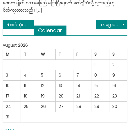
ခဏတဖြုတ် စကားစမြည် ပြောပြီးနောက် ဇော်ဂျီထံသို့ သွားမည်ဟု
စိတ်ကူးထားသည်။ […]
Post
စက်သုံးဆီရည်ညွှန်းစျေး ၉၂ တစ်လီတာ ၂၀၇၀ ကျပ်မှ ၁၈၃၅ ကျပ်ထိ ကျဆင်းသွားတဲ့ ယနေ့ စက်သုံးဆီစျေးနှုန်းများ
ကမ္ဘောဇဘဏ်လုပ်ငန်းရှင် ဦးအောင်ကိုဝင်း၏ ဇနီး လုပ်ကိုင်ခွင့်ရသည့် မြေဧက ၁၆၀၀၀ ကျော် သိမ်းဆည်းခံရ
Calendar
navigation
August 2026
M
T
W
T
F
S
S
1
2
3
4
5
6
7
8
9
10
11
12
13
14
15
16
17
18
19
20
21
22
23
24
25
26
27
28
29
30
31