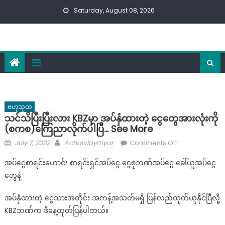
Skip
Saturday, August 08, 2026
to
content
ဗဟုသုတ
သင်သိပြီးပြီးလား KBZမှာ အပ်နှံထားတဲ့ ငွေတွေအားလုံးကို
(စကစ)ကြေညာလိုက်ပါပြီ… See More
Posted
Author
on
July 7, 2022
Achawlaymyar
Comments Off
on
သင်
အပ်ငွေစာရင်းဟောင်း စာရင်းရှင်အပ်ငွေ​ ငွေစုဘဏ်အပ်ငွေ ခေါ်ယူအပ်ငွေ
သိ
တွေနဲ့
ပြီး
ပြီး
အပ်နှံထားတဲ့ ငွေသားအတိုင်း အကန့်အသတ်မရှိ ပြန်လည်ထုတ်ယူနိုင်ပြီလို့
လား
KBZဘဏ်က ဒီနေ့ထုတ်ပြန်ပါတယ်။
KBZမှာ
အပ်နှံ