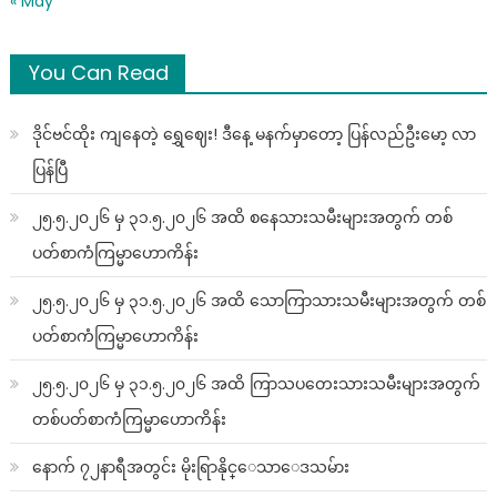
« May
You Can Read
ဒိုင်ဗင်ထိုး ကျနေတဲ့ ရွှေဈေး! ဒီနေ့ မနက်မှာတော့ ပြန်လည်ဦးမော့ လာ
ပြန်ပြီ
၂၅.၅.၂၀၂၆ မှ ၃၁.၅.၂၀၂၆ အထိ စနေသားသမီးများအတွက် တစ်
ပတ်စာကံကြမ္မာဟောကိန်း
၂၅.၅.၂၀၂၆ မှ ၃၁.၅.၂၀၂၆ အထိ သောကြာသားသမီးများအတွက် တစ်
ပတ်စာကံကြမ္မာဟောကိန်း
၂၅.၅.၂၀၂၆ မှ ၃၁.၅.၂၀၂၆ အထိ ကြာသပတေးသားသမီးများအတွက်
တစ်ပတ်စာကံကြမ္မာဟောကိန်း
နောက် ၇၂နာရီအတွင်း မိုးရြာနိုင္ေသာေဒသမ်ား