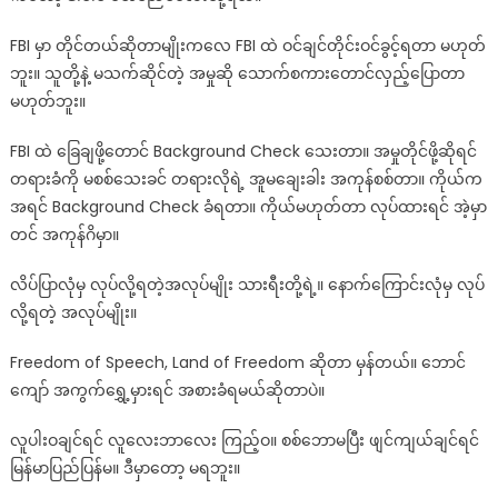
FBI မှာ တိုင်တယ်ဆိုတာမျိုးကလေ FBI ထဲ ဝင်ချင်တိုင်းဝင်ခွင့်ရတာ မဟုတ်
ဘူး။ သူတို့နဲ့ မသက်ဆိုင်တဲ့ အမှုဆို သောက်စကားတောင်လှည့်ပြောတာ
မဟုတ်ဘူး။
FBI ထဲ ခြေချဖို့တောင် Background Check သေးတာ။ အမှုတိုင်ဖို့ဆိုရင်
တရားခံကို မစစ်သေးခင် တရားလိုရဲ့ အူမချေးခါး အကုန်စစ်တာ။ ကိုယ်က
အရင် Background Check ခံရတာ။ ကိုယ်မဟုတ်တာ လုပ်ထားရင် အဲ့မှာ
တင် အကုန်ဂိမှာ။
လိပ်ပြာလုံမှ လုပ်လို့ရတဲ့အလုပ်မျိုး သားရီးတို့ရဲ့။ နောက်ကြောင်းလုံမှ လုပ်
လို့ရတဲ့ အလုပ်မျိုး။
Freedom of Speech, Land of Freedom ဆိုတာ မှန်တယ်။ ဘောင်
ကျော် အကွက်ရွှေ့မှားရင် အစားခံရမယ်ဆိုတာပဲ။
လူပါးဝချင်ရင် လူလေးဘာလေး ကြည့်ဝ။ စစ်ဘောမပြီး ဖျင်ကျယ်ချင်ရင်
မြန်မာပြည်ပြန်မ။ ဒီမှာတော့ မရဘူး။