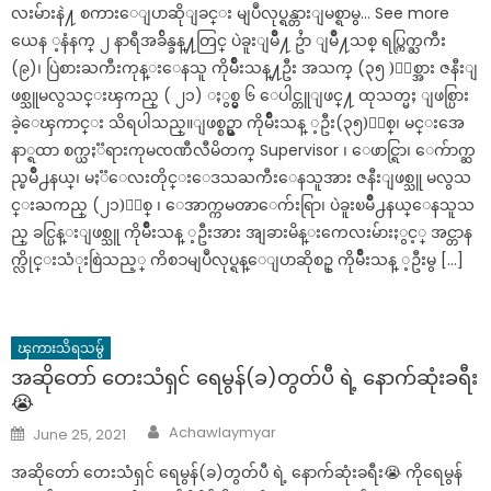
လးမ်ားနဲ႔ စကားေျပာဆိုျခင္း မျပဳလုပ္ရန္တားျမစ္ရာမွ… See more
ယေန ့နံနက္ ၂ နာရီအခ်ိန္ခန္႔တြင္ ပဲခူးျမိဳ႔ ဥႆာ ျမိဳ႔သစ္ ရပ္ကြက္ႀကီး
(၉)၊ ပြဲစားႀကီးကုန္းေနသူ ကိုမ်ဳိးသန္႔ဦး အသက္ (၃၅ )ႏွစ္အား ဇနီးျ
ဖစ္သူမလွသင္းၾကည္ ( ၂၁) ႏွစ္မွ ၆ ေပါင္တူျဖင္႔ ထုသတ္မႈ ျဖစ္ပြား
ခဲ့ေၾကာင္း သိရပါသည္။ျဖစ္စဥ္မွာ ကိုမ်ိဳးသန္ ့ဦး(၃၅)ႏွစ္၊ မင္းအေ
နာ္ရထာ စက္ယႏၱရားကုမၸဏီလီမိတက္ Supervisor ၊ ေဖာင္ရြာ၊ ေက်ာက္ဆ
ည္ၿမိဳ႕နယ္၊ မႏၱေလးတိုင္းေဒသႀကီးေနသူအား ဇနီးျဖစ္သူ မလွသ
င္းႀကည္ (၂၁)ႏွစ္ ၊ ေအာက္ကမၻာေက်းရြာ၊ ပဲခူးၿမိဳ႕နယ္ေနသူသ
ည္ ခင္ပြန္းျဖစ္သူ ကိုမ်ိဳးသန္ ့ဦးအား အျခားမိန္းကေလးမ်ားႏွင့္ အင္တာန
က္လိုင္းသံုးစြဲသည့္ ကိစၥမျပဳလုပ္ရန္ေျပာဆိုစဥ္ ကိုမ်ိဳးသန္ ့ဦးမွ […]
ၾကားသိရသမွ်
အဆိုတော် တေးသံရှင် ရေမွန်(ခ)တွတ်ပီ ရဲ့ နောက်ဆုံးခရီး
😭
Author
Posted
Achawlaymyar
June 25, 2021
on
အဆိုတော် တေးသံရှင် ရေမွန်(ခ)တွတ်ပီ ရဲ့ နောက်ဆုံးခရီး😭 ကိုရေမွန်