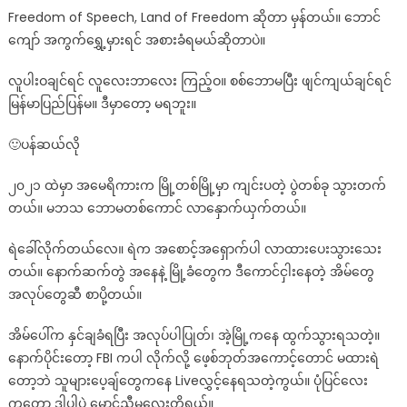
ပန်
Freedom of Speech, Land of Freedom ဆိုတာ မှန်တယ်။ ဘောင်
ဆယ်
ကျော် အကွက်ရွှေ့မှားရင် အစားခံရမယ်ဆိုတာပဲ။
လို
လူပါးဝချင်ရင် လူလေးဘာလေး ကြည့်ဝ။ စစ်ဘောမပြီး ဖျင်ကျယ်ချင်ရင်
မြန်မာပြည်ပြန်မ။ ဒီမှာတော့ မရဘူး။
🙂ပန်ဆယ်လို
၂၀၂၁ ထဲမှာ အမေရိကားက မြို့တစ်မြို့မှာ ကျင်းပတဲ့ ပွဲတစ်ခု သွားတက်
တယ်။ မဘသ ဘောမတစ်ကောင် လာနှောက်ယှက်တယ်။
ရဲခေါ်လိုက်တယ်လေ။ ရဲက အစောင့်အရှောက်ပါ လာထားပေးသွားသေး
တယ်။ နောက်ဆက်တွဲ အနေနဲ့ မြို့ခံတွေက ဒီကောင်ငှါးနေတဲ့ အိမ်တွေ
အလုပ်တွေဆီ စာပို့တယ်။
အိမ်ပေါ်က နှင်ချခံရပြီး အလုပ်ပါပြုတ်၊ အဲ့မြို့ကနေ ထွက်သွားရသတဲ့။
နောက်ပိုင်းတော့ FBI ကပါ လိုက်လို့ ဖေ့စ်ဘုတ်အကောင့်တောင် မထားရဲ
တော့ဘဲ သူများပေ့ချ်တွေကနေ Liveလွှင့်နေရသတဲ့ကွယ်။ ပုံပြင်လေး
ကတော့ ဒါပါပဲ မောင်ညီမလေးတို့ရယ်။