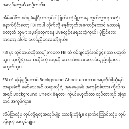
အလုပ်တွေဆီ စာပို့တယ်။
တစ်
ခု
အိမ်ပေါ်က နှင်ချခံရပြီး အလုပ်ပါပြုတ်၊ အဲ့မြို့ကနေ ထွက်သွားရသတဲ့။
သွားတက်
တုန်း
နောက်ပိုင်းတော့ FBI ကပါ လိုက်လို့ ဖေ့စ်ဘုတ်အကောင့်တောင် မထားရဲ
က
တော့ဘဲ သူများပေ့ချ်တွေကနေ Liveလွှင့်နေရသတဲ့ကွယ်။ ပုံပြင်လေး
လာ
ကတော့ ဒါပါပဲ မောင်ညီမလေးတို့ရယ်။
နှောက်
ယှက်
FBI မှာ တိုင်တယ်ဆိုတာမျိုးကလေ FBI ထဲ ဝင်ချင်တိုင်းဝင်ခွင့်ရတာ မဟုတ်
တဲ့‌
ဘူး။ သူတို့နဲ့ မသက်ဆိုင်တဲ့ အမှုဆို သောက်စကားတောင်လှည့်ပြောတာ
ဘမ
မဟုတ်ဘူး။
ငနဲ
တစ်
FBI ထဲ ခြေချဖို့တောင် Background Check သေးတာ။ အမှုတိုင်ဖို့ဆိုရင်
ကောင်
တရားခံကို မစစ်သေးခင် တရားလိုရဲ့ အူမချေးခါး အကုန်စစ်တာ။ ကိုယ်က
အဖြစ်
အရင် Background Check ခံရတာ။ ကိုယ်မဟုတ်တာ လုပ်ထားရင် အဲ့မှာ
ကို
တင် အကုန်ဂိမှာ။
ပြော
ပြ
လိပ်ပြာလုံမှ လုပ်လို့ရတဲ့အလုပ်မျိုး သားရီးတို့ရဲ့။ နောက်ကြောင်းလုံမှ လုပ်
လိုက်
လို့ရတဲ့ အလုပ်မျိုး။
တဲ့