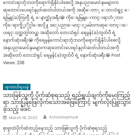
ကောင်းရာဘုံဘဝကိုရောက်ရှိနိုင်ပါစေလို့ အနုပညာမောင်နှမများက
ဆုတောင်းပေးရင်နှုတ်ဆတ်ပါတယ်အကို အဆိုေတာ္ ေတးသံရွင္ ေ
ရမြန္(ခ)တြတ္ပီ ရဲ့ ေနာက္ဆုံးခရီး😭 ကိုေရမြန္ေကာင္းရာဘံုဘဝ
ကိုေရာက္ရိွႏိုင္ပါေစလို႔ အႏုပညာေမာင္ႏွမမ်ားကဆုေတာင္းေ
ပးရင္ႏႈတ္ဆတ္ပါတယ္အ အဆိုတော် တေးသံရှင် ရေမွန်(ခ)တွတ်ပီ ရဲ့
နောက်ဆုံးခရီး😭 ကိုရေမွန်ကောင်းရာဘုံဘဝကိုရောက်ရှိနိုင်ပါစေလို့
အနုပညာမောင်နှမများကဆုတောင်းပေးရင်နှုတ်ဆတ်ပါတယ်အကို
အဆိုတော် တေးသံရှင် ရေမွန်(ခ)တွတ်ပီ ရဲ့ နောက်ဆုံးခရီး😭 Post
Views: 238
ၾကားသိရသမွ်
သားဖြစ်သူကို ပိုက်ဆံစုရသည့် ရည်ရွယ်ချက်ကိုမေးကြည့်
ရာ သားပြန်ဖြေလိုက်သောအဖြေကြောင့် မျက်လုံးပြူးသွား
ခဲ့သည့် မိခင်
Author
Posted
Achawlaymyar
March 18, 2023
on
စုးဗူးထဲပိုက်ဆံထည့်နေသည့် သားဖြစ်သူကို ပိုက်ဆံစုရသည့်