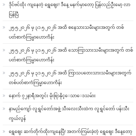
ဒိုင်ဗင်ထိုး ကျနေတဲ့ ရွှေဈေး! ဒီနေ့ မနက်မှာတော့ ပြန်လည်ဦးမော့ လာ
ပြန်ပြီ
၂၅.၅.၂၀၂၆ မှ ၃၁.၅.၂၀၂၆ အထိ စနေသားသမီးများအတွက် တစ်
ပတ်စာကံကြမ္မာဟောကိန်း
၂၅.၅.၂၀၂၆ မှ ၃၁.၅.၂၀၂၆ အထိ သောကြာသားသမီးများအတွက် တစ်
ပတ်စာကံကြမ္မာဟောကိန်း
၂၅.၅.၂၀၂၆ မှ ၃၁.၅.၂၀၂၆ အထိ ကြာသပတေးသားသမီးများအတွက်
တစ်ပတ်စာကံကြမ္မာဟောကိန်း
နောက် ၇၂နာရီအတွင်း မိုးရြာနိုင္ေသာေဒသမ်ား
နာမည်ကျော် လူရွှင်တော်အဖွဲ့ သီးလေးသီးထဲက လူရွှင်တော် ပန်းသီး
ကွယ်လွန်
ရွှေဈေး ဆက်တိုက်ထိုးကျနေပြီ! အတက်ကြမ်းခဲ့တဲ့ ရွှေဈေး ဒီနေ့တော့