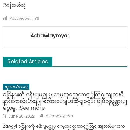
🙂ပန်ဆယ်လို
Post Views:
186
Achawlaymyar
Related Articles
ၾကားသိရသမွ်
ခင္ပြန္းကို ဇနီးျဖစ္သူမွ ေဖ့ဘုတ္အေကာင့္ထဲတြင္ အျခားမိ
န္းကေလးမ်ားနဲ႔ စကားေျပာဆိုျခင္း မျပဳလုပ္ရန္တားျ
မစ္ရာမွ… See more
Author
Posted
Achawlaymyar
June 26, 2022
on
Zawgyi ခင္ပြန္းကို ဇနီးျဖစ္သူမွ ေဖ့ဘုတ္အေကာင့္ထဲတြင္ အျခားမိန္းကေ