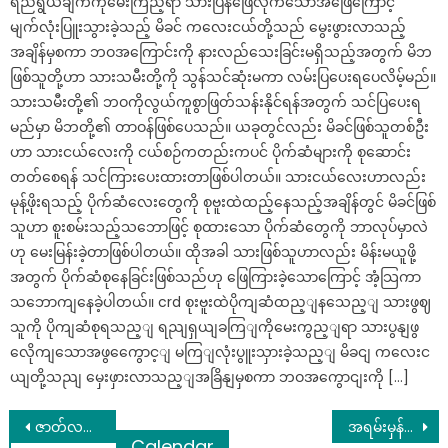
ရည်ရွယ်ချက်ကိုမေးကြည့်ရာ သားပြန်ဖြေလိုက်သောအဖြေကြောင့်
မျက်လုံးပြူးသွားခဲ့သည့် မိခင် ကလေးငယ်တို့သည် မွေးဖွားလာသည့်
အချိန်မှစကာ ဘဝအကြောင်းကို နားလည်သေးခြင်းမရှိသည့်အတွက် မိဘ
ဖြစ်သူတို့ဟာ သားသမီးတို့ကို သွန်သင်ဆုံးမကာ လမ်းပြပေးရပေလိမ့်မည်။
သားသမီးတို့၏ ဘဝကိုလွယ်ကူစွာဖြတ်သန်းနိုင်ရန်အတွက် သင်ပြပေးရ
မည်မှာ မိဘတို့၏ တာဝန်ဖြစ်ပေသည်။ ယခုတွင်လည်း မိခင်ဖြစ်သူတစ်ဦး
ဟာ သားငယ်လေးကို ငယ်စဉ်ကတည်းကပင် ပိုက်ဆံများကို စုဆောင်း
တတ်စေရန် သင်ကြားပေးထားတာဖြစ်ပါတယ်။ သားငယ်လေးဟာလည်း
မုန့်ဖိုးရသည့် ပိုက်ဆံလေးတွေကို စုဗူးထဲထည့်နေသည့်အချိန်တွင် မိခင်ဖြစ်
သူဟာ စူးစမ်းသည့်သဘောဖြင့် စုထားသော ပိုက်ဆံတွေကို ဘာလုပ်မှာလဲ
ဟု မေးမြန်းခဲ့တာဖြစ်ပါတယ်။ ထိုအခါ သားဖြစ်သူဟာလည်း မိန်းမယူဖို့
အတွက် ပိုက်ဆံစုနေခြင်းဖြစ်သည်ဟု ဖြေကြားခဲ့သောကြောင့် အံ့သြကာ
သဘောကျနေခဲ့ပါတယ်။ crd စုးဗူးထဲပိုကျဆံထည့ျနသေည့ျ သားဖွဈ
သူကို ပိုကျဆံစုရသည့ျ ရညျရှယျခကြျကိုမေးကွည့ျရာ သားပွနျဖွ
လေိုကျသောအဖွကွေောင့ျ မကြျလုံးပွူးသှားခဲ့သည့ျ မိခငျ ကလေးင
ယျတို့သညျ မှေးဖှားလာသည့ျအခြိနျမှစကာ ဘဝအကွောငျးကို […]
Post
ဇာတ်လမ်းထဲမှာ မတည့်တဲ့ ကိုနိုင်လင်းရဲ့မယားသုံးယောက်က အပြင်မှာ ဘယ်လိုချစ်ခင်ကြကြောင်း ဗီဒီယိုလေးနဲ့ တကွပြသလာတဲ့ ဆုထက်လှိုင်
အရမ်းမှန်လို့ ထပ်ခါထပ်ခါတင်ဖြစ်တဲ့ ( ၇ ) ရက်သားသမီးများအကြောင်းနှင့်စိတ်နေစိတ်ထားများ
Calendar