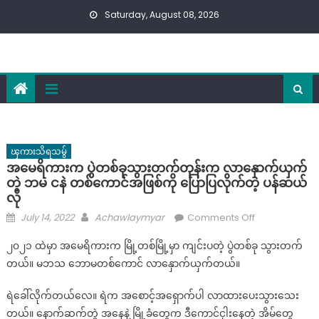
Skip
Saturday, August 08, 2026
to
content
ၾကားသိရသမွ်
အမေရိကားက ပွဲတစ်ခုသွားတက်တုန်းက လာနှောက်ယှက်
တဲ့‌ ဘမ ငနဲ တစ်ကောင်အဖြစ်ကို ပြောပြလိုက်တဲ့ ပန်ဆယ်
လို
Posted
Author
on
July 14, 2022
Achawlaymyar
Comments Off
on
အ
၂၀၂၁ ထဲမှာ အမေရိကားက မြို့တစ်မြို့မှာ ကျင်းပတဲ့ ပွဲတစ်ခု သွားတက်
မေ
တယ်။ မဘသ ဘောမတစ်ကောင် လာနှောက်ယှက်တယ်။
ရိ
ကား
ရဲခေါ်လိုက်တယ်လေ။ ရဲက အစောင့်အရှောက်ပါ လာထားပေးသွားသေး
က
တယ်။ နောက်ဆက်တွဲ အနေနဲ့ မြို့ခံတွေက ဒီကောင်ငှါးနေတဲ့ အိမ်တွေ
ပွဲ