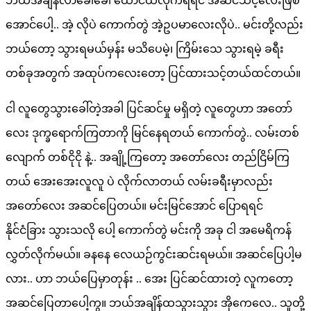
ဘယ်အချိန်လာခေါ်ခေါ် ထောင်ထဲလိုက်ရရင် အဆင်သင့်လေးဖြစ်
အောင်ပေါ့.. အဲ့ လိုပဲ ကောက်တွဲ အဲ့ဥပမာလေးလိုပဲ.. မင်းတို့လည်း
ဘယ်တော့ သွားရမယ်မှန်း မသိပေမဲ့၊ ကြိမ်းသေ သွားရမဲ့ ခရီး
တစ်ခုအတွက် အထုပ်ကလေးတော့ ပြင်ထားသင့်တယ်ထင်တယ်။
ငါ လူတွေသွားခေါ်တဲ့အခါ ပြင်ဆင်မှု မရှိတဲ့ လူတွေဟာ အတော်
လေး ဒုက္ခရောက်ကြတာကို မြင်နေရတယ် ကောက်တွဲ.. လမ်းတစ်
လျောက် တစ်ငိုငို နဲ့.. အချို့ကြတော့ အတော်လေး တည်ငြိမ်ကြ
တယ် အေးအေးလူလူ ပဲ လိုက်လာတယ် လမ်းခရီးမှာလည်း
အတော်လေး အဆင်ပြေတယ်။ မင်းမြင်အောင် ပြောရရင်
နိုင်ငံခြား သွားသလို ပေါ့ ကောက်တွဲ မင်းကို အခု ငါ အမေရိကန်
လွှတ်လိုက်မယ်။ ခနနေ လေယဉ်ကွင်းဆင်းရမယ်။ အဆင်ပြေပါ့မ
လား.. ဟာ ဘယ်ပြေမှာတုန်း .. အေး ပြင်ဆင်ထားတဲ့ လူကတော့
အဆင်ပြေတာပေါ့ကွ။ ဘယ်အချိန်ထသွားသွား အိုကေလေ.. သူတို့