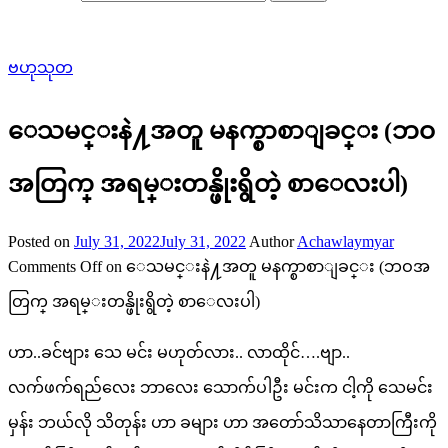
ဗဟုသုတ
ေသမင္းနဲ႔အတူ မနက္စာစာျခင္း (ဘဝ
အတြက္ အရမ္းတန္ဖိုးရွိတဲ့ စာေလးပါ)
Posted on
July 31, 2022
July 31, 2022
Author
Achawlaymyar
Comments Off
on ေသမင္းနဲ႔အတူ မနက္စာစာျခင္း (ဘဝအ
တြက္ အရမ္းတန္ဖိုးရွိတဲ့ စာေလးပါ)
ဟာ..ခင်ဗျား သေ မင်း မဟုတ်လား.. လာထိုင်….ဗျာ..
လက်ဖက်ရည်လေး ဘာလေး သောက်ပါဦး မင်းက ငါ့ကို သေမင်း
မှန်း ဘယ်လို သိတုန်း ဟာ ခများ ဟာ အတော်သိသာနေတာကြီးကို