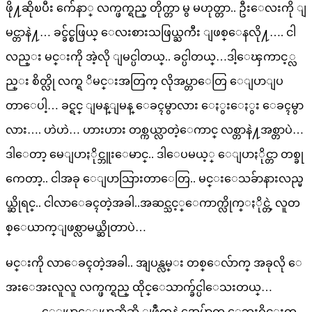
ဖို႔ဆိုၿပီး က်ေနာ္ လက္ဖက္ရည္ တိုက္တာ မွ မဟုတ္တာ.. ဦးေလးကို ျ
မင္တာနဲ႔… ခင္ခ်င္စဖြယ္ ေလးစားသဖြယ္ႀကီး ျဖစ္ေနလို႔…. ငါ
လည္း မင္းကို အဲ့လို ျမင္ပါတယ္.. ခင္ပါတယ္…ဒါ့ေၾကာင့္လ
ည္း စိတ္လို လက္ရ ိမင္းအတြက္ လိုအပ္တာေတြ ေျပာျပ
တာေပါ့… ခင္ရင္ ျမန္ျမန္ ေခၚမွာလား ေႏွးေႏွး ေခၚမွာ
လား…. ဟဲဟဲ… ဟားဟား တစ္ကယ္လာတဲ့ေကာင္ လစ္တာနဲ႔အစ္တာပဲ…
ဒါေတာ့ မေျပာႏိုင္ဘူးေမာင္.. ဒါေပမယ့္ ေျပာႏိုင္တာ တစ္ခု
ကေတာ့.. ငါအခု ေျပာသြားတာေတြ.. မင္းေသခ်ာနားလည္မ
ယ္ဆိုရင္.. ငါလာေခၚတဲ့အခါ..အဆင္သင့္ေကာက္လိုက္ႏိုင္တဲ့ လူတ
စ္ေယာက္ျဖစ္လာမယ္ဆိုတာပဲ…
မင္းကို လာေခၚတဲ့အခါ.. အျပန္လမ္း တစ္ေလ်ာက္ အခုလို ေ
အးေအးလူလူ လက္ဖက္ရည္ ထိုင္ေသာက္ခ်င္ပါေသးတယ္…
……… ေျပာေျပာဆိုဆို ျဖဳတ္ခနဲ အေပ်ာက္ ေဘးဝိုင္းက