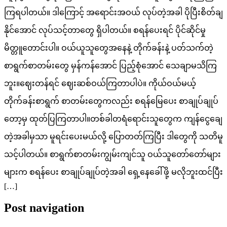
ကြရပါတယ်။ ဒါကြောင့် အရောင်းအဝယ် လုပ်တဲ့အခါ ပိုပြီးစိတ်ချ
နိုင်အောင် လုပ်သင့်တာတွေ ရှိပါတယ်။ စရန်ပေးရင် ပိုင်ဆိုင်မှု
မိတ္တူတောင်းပါ။ ဝယ်ယူသူတွေအနေနဲ့ တိုက်ခန်းနဲ့ ပတ်သက်တဲ့
စာရွက်စာတမ်းတွေ မှန်ကန်အောင် ပြည့်စုံအောင် သေချာမသိကြ
ဘူး။ဈေးတန်ရင် ဈေးဆစ်ဝယ်ကြတာပါပဲ။ ကိုယ်ဝယ်မယ့်
တိုက်ခန်းစာရွက် စာတမ်းတွေကလည်း စရန်မြေပေး စာချုပ်ချုပ်
တော့မှ ထုတ်ပြကြတာပါ။တစ်ခါတရံရောင်းသူတွေက ကျန်ငွေချေ
တဲ့အခါမှသာ မူရင်းပေးမယ်လို့ ပြောတတ်ကြပြီး ဒါတွေကို သတိမူ
သင့်ပါတယ်။ စာရွက်စာတမ်းကျွမ်းကျင်သူ ဝယ်သူတော်တော်များ
များက စရန်ပေး စာချုပ်ချုပ်တဲ့အခါ ရှေ့နေခေါ်ဖို့ မလိုဘူးထင်ပြီး
[…]
Post navigation