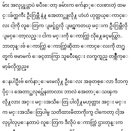
မ်ား အလုပ္လုပ္တာပဲ ၿပီးေတာ့ ခမ်ားက က်ေနာ္ေလးစားတဲ့ ထမ
င္းခ်က္ႀကီး ဦးဂြမ္တီ နဲ႔ အေတာ္တူလို႔ ဟဲဟဲ ဟုတ္တယ္ေကာင္ေ
လး ငါ့ကို လူေတြက ျမင္ခ်င္သလို ျမင္ၾကတယ္ မင္းက ဦးဂြမ္တီလို
ျမင္ေတာ့လည္း ငါက မင္းကို ေကာက္တြဲ လို႔ေခၚမယ္ကြာ..
ဘာတုန္းဗ် ေကာက္တြဲ ေကာက္တြဲဆိုတာ ေကာင္ေလးကို တ႐ု
တ္မက် ဗမာမက် ေခၚတာကြာ သူၿပဳံးရင္း လက္ဖက္ရည္ တစ္က်ိဳက္ေ
မာ့ခ်လိုက္သည္။
ေနပါဦးဗ် က်ေနာ္ေမးမလို႔ ဦးေလး အခုတစ္ေလာ ဒီဘက္
ပိုင္း အေတာ္အလုပ္က်ေနတာလား ဘာလဲ အေတာ္ေသၾက
လို႔လား အင္း မင္းအသိေတြ ပါလို႔မဟုတ္လား အင္း မင္း
က မင္းအသိေတြပါမွ သတိထားမိတာကိုးကွ ငါကေတာ့ ငါ့အ
လုပ္ငါလုပ္ေနတာပဲ လူေတြက ဒီလိုပဲ ေကာက္တြဲ ဌားတုန္းက