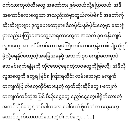
ဝက်သားတုတ်ထိုးတွေ အတော်စားဖြစ်တယ်လို့ပြောတယ်။အဲဒီ
အကောင်လေးတွေသာ အသည်းထဲမှာတွယ်ကပ်မိရင် အတော်ကို
ဆိုးဆိုးရွားရွား ဒုက္ခပေးတော့မှာ။ ဒီလပိုင်း/နှစ်ပိုင်းတွေမှာ ဆေးရုံ
မှာလည်းမကြာခဏတွေ့လာရတာတွေက အသက် ၃၀ ဝန်းကျင်
လူနာတွေ အစာအိမ်ကင်ဆာ အူမကြီးကင်ဆာတွေနဲ့၊ တစ်ချို့ဆိုရင်
ခွဲလို့မရနိုင်တော့တဲ့အခြေအနေမို့ အသက် ၃၀ ကျော်လေးမှာပဲ
သေမင်းရက်ချိန်းကို ထိုင်စောင့်နေရတဲ့ဘဝတွေကိုဖြစ်လို့။ အဲဒီလို
လူနာတွေကို တွေ့ရ မြင်ရ ကြားရတိုင်း လမ်းဘေးမှာ မကျက်
တကျက်ပြုတ်တွေထိုင်စားနေတဲ့ တုတ်ထိုးဆိုင်တွေ ၊ မကျက်
တကျက်ကင်တဲ့အပြင် မီးခိုးငွေ့တွေ ညှော်ငွေ့တွေပါရိုက်ထားတဲ့
အကင်ဆိုင်တွေနဲ့ တစ်ခါတလေ ခေါင်းထဲ ဗိုက်ထဲက သွေးတွေ
တောင်ထွက်လာတတ်သေးတဲ့ငါးကင်တွေ… […]