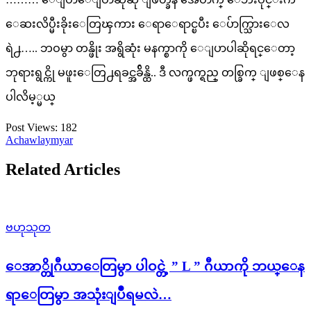
ေဆးလိပ္မီးခိုးေတြၾကား ေရာေရာင္ၿပီး ေပ်ာက္သြားေလ
ရဲ႕….. ဘဝမွာ တန္ဖိုး အရွိဆုံး မနက္စာကို ေျပာပါဆိုရင္ေတာ့
ဘုရားရွင္ကို မဖူးေတြ႕ရခင္အခ်ိန္ထိ.. ဒီ လက္ဖက္ရည္ တစ္ခြက္ ျဖစ္ေန
ပါလိမ့္မယ္
Post Views:
182
Achawlaymyar
Related Articles
ဗဟုသုတ
ေအာ္တိုဂီယာေတြမွာ ပါဝင္တဲ့ ” L ” ဂီယာကို ဘယ္ေန
ရာေတြမွာ အသုံးျပဳရမလဲ…