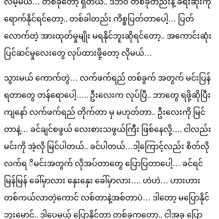
လိမ့်မယ်… တစ်ခုတော့ ရှိတယ်.. ဒီဘဝ တစ်ခုတည်းနဲ့ ခရီးဆုံးကို
ရောက်နိုင်ရင်တော့.. တစ်ခါတည်း ကိစ္စပြတ်တာပေါ့… ပြတ်
လောက်တဲ့ အားထုတ်မှုမျိုး မရနိုင်ဘူးဆိုရင်တော့.. အကောင်းဆုံး
ပြင်ဆင်မှုလေးတွေ လုပ်ထားဖို့တော့ လိုမယ်…
သွားမယ် ကောက်တွဲ… လက်ဖက်ရည် တစ်ခွက် အတွက် မင်းပြန်
ရတာတွေ တန်ရောပေါ့….. ဦးလေးက လုပ်ပြီ.. ဘာတွေ ရဖို့ဆိုပြီး
ကျနော် လက်ဖက်ရည် တိုက်တာ မှ မဟုတ်တာ.. ဦးလေးကို မြင်
တာနဲ့… ခင်ချင်စဖွယ် လေးစားသဖွယ်ကြီး ဖြစ်နေလို့…. ငါလည်း
မင်းကို အဲ့လို မြင်ပါတယ်.. ခင်ပါတယ်…ဒါ့ကြောင့်လည်း စိတ်လို
လက်ရ ိမင်းအတွက် လိုအပ်တာတွေ ပြောပြတာပေါ့… ခင်ရင်
မြန်မြန် ခေါ်မှာလား နှေးနှေး ခေါ်မှာလား…. ဟဲဟဲ… ဟားဟား
တစ်ကယ်လာတဲ့ကောင် လစ်တာနဲ့အစ်တာပဲ… ဒါတော့ မပြောနိုင်
ဘူးမောင်.. ဒါပေမယ့် ပြောနိုင်တာ တစ်ခုကတော့.. ငါအခု ပြော