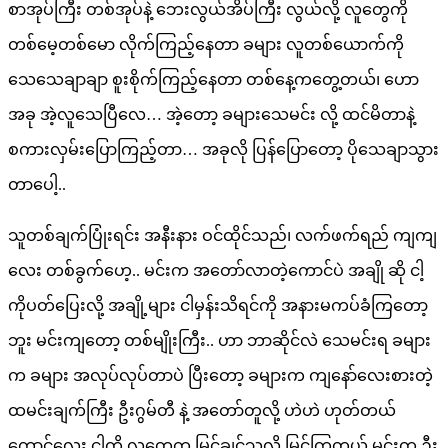
စာအုပ်ကြီး တစ်အုပ်နဲ့ ဘေးလွယ်အိပ်ကြီး လွယ်လို့ လူတွေကို
တစ်မေ့တစ်မော လိုက်ကြည့်နေတာ ခများ လူတစ်ယောက်ကို
သေသေချာချာ စူးစိုက်ကြည့်နေတာ တစ်နေ့ကတွေ့တယ်၊ ဟော
အခု အဲ့လူသေပြီလေ… အဲ့တော့ ခများသေမင်း လို့ ထင်မိတာနဲ့
စကားလှမ်းပြောကြည့်တာ… အခုလို ပြန်ပြောတော့ ပိုသေချာသွား
တာပေါ့..
သူတစ်ချက်ပြုံးရင်း အနီးနား ဝင်ထိုင်သည်၊ လက်ဖက်ရည် ကျကျ
လေး တစ်ခွက်ဟေ့.. မင်းက အတော်လာတဲ့ကောင်ပဲ အချို ဆို ငါ့
ကိုပတ်ပြေးလို့ အချို့များ ငါမှန်းသိရင်ကို အနားမကပ်ခံကြတော့
ဘူး မင်းကျတော့ တစ်မျိုးကြီး.. ဟာ ဘာဆိုင်လဲ သေမင်းရ ခများ
က ခများ အလုပ်လုပ်တာပဲ ပြီးတော့ ခများက ကျနော်လေးစားတဲ့
ထမင်းချက်ကြီး ဦးဂွမ်တီ နဲ့ အတော်တူလို့ ဟဲဟဲ ဟုတ်တယ်
ကောင်လေး ငါ့ကို လူတွေက မြင်ချင်သလို မြင်ကြတယ် မင်းက ဦး