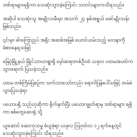
ဒဏ်ရာများရရှိကာ သေဆုံးသွားခဲ့ကြောင်း သတင်းများကသိရသည်။
၂၄
နှစ်
အဆိုပါ သေဆုံးသူ အမျိုးသမီးမှာ အသက် ၂၄ နှစ်အရွယ် မခင်မျိုးသန်း
အရွယ်
ဖြစ်သည်။
ကောင်မလေ
ရဲ့
၎င်းမှာ ခါးကြောညှပ် အရိုး အဆစ်အမြစ် ယောင်ယမ်းသည့် ဝေဒနာကို
စိတ်
ခံစားနေရသဖြင့်
မ
ကောင်း
မြေပုံမြို့နယ် မြိုင်သာယာရွာရှိ မှော်ဆရာတစ်ဦးထံ ယခုလ ပထမအပတ်က
စရာ
သွားရောက် ပြသခဲ့သည်။
..See
more…
ပထမ တစ်ကြိမ်ပြစဉ်က သက်သာသော်လည်း ရောဂါပြန်ပေါ်သဖြင့် ထမ်မံ
သွားပြသခဲ့ရာ
ပယောပရှိ သည်ဟုဆိုကာ ရိုက်နှက်ပြီး ပယောဂချွတ်ရာမှ ဒဏ်ရာများ ရရှိ
ကာ စစ်တွေဆေးရုံ သို့
ယူဆောင် ဆေးကုသမှု ခံယူခဲ့ရာ ယခုလ သြဂုတ်လ ၁၂ ရက်နေ့တွင်
သေဆုံးသွားခဲ့ကြောင်း သိရသည်။