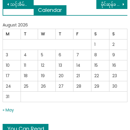
Post
သင့်အိမ်မှာ မီးကွင်းဂမုန်းပင် စိုက်ထားပါသလား၊ မစိုက်ရသေးရင် စိုက်ထားပါ
မိုင်ဆုန်ခ ယူလီဟ💖 သြဂုတ်လ ၁၉ရက်မှ၂၅ရက်နေ့အထိ ရက်ကြိုခန့်မှန်းချက်မိုး🌧🌧🌧
Calendar
navigation
August 2026
M
T
W
T
F
S
S
1
2
3
4
5
6
7
8
9
10
11
12
13
14
15
16
17
18
19
20
21
22
23
24
25
26
27
28
29
30
31
« May
You Can Read