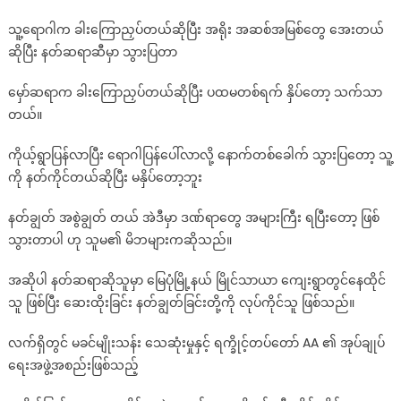
သူ့ရောဂါက ခါးကြောညှပ်တယ်ဆိုပြီး အရိုး အဆစ်အမြစ်တွေ အေးတယ်
ဆိုပြီး နတ်ဆရာဆီမှာ သွားပြတာ
မှော်ဆရာက ခါးကြောညှပ်တယ်ဆိုပြီး ပထမတစ်ရက် နှိပ်တော့ သက်သာ
တယ်။
ကိုယ့်ရွာပြန်လာပြီး ရောဂါပြန်ပေါ်လာလို့ နောက်တစ်ခေါက် သွားပြတော့ သူ့
ကို နတ်ကိုင်တယ်ဆိုပြီး မနှိပ်တော့ဘူး
နတ်ချွတ် အစွဲချွတ် တယ် အဲဒီမှာ ဒဏ်ရာတွေ အများကြီး ရပြီးတော့ ဖြစ်
သွားတာပါ ဟု သူမ၏ မိဘများကဆိုသည်။
အဆိုပါ နတ်ဆရာဆိုသူမှာ မြေပုံမြို့နယ် မြိုင်သာယာ ကျေးရွာတွင်နေထိုင်
သူ ဖြစ်ပြီး ဆေးထိုးခြင်း နတ်ချွတ်ခြင်းတို့ကို လုပ်ကိုင်သူ ဖြစ်သည်။
လက်ရှိတွင် မခင်မျိုးသန်း သေဆုံးမှုနှင့် ရက္ခိုင့်တပ်တော် AA ၏ အုပ်ချုပ်
ရေးအဖွဲ့အစည်းဖြစ်သည့်