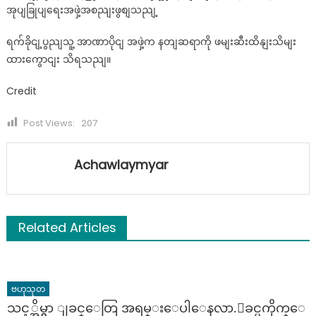
အုပျခြုပျရေးအဖှဲ့အစညျးဖွစျသညျ့
ရက်ခိုငျ့ပွညျသူ့ အာဏာပိုငျ အဖှဲ့က နတျဆရာကို ဖမျးဆီးထိနျးသိမျး
ထားကွောငျး သိရသညျ။
Credit
Post Views:
207
Achawlaymyar
Related Articles
ဗဟုသုတ
သင့္အိမ္မွာ ျခင္ေတြ အရမ္းေပါေနလာ.ျခင္မကိုက္ေ