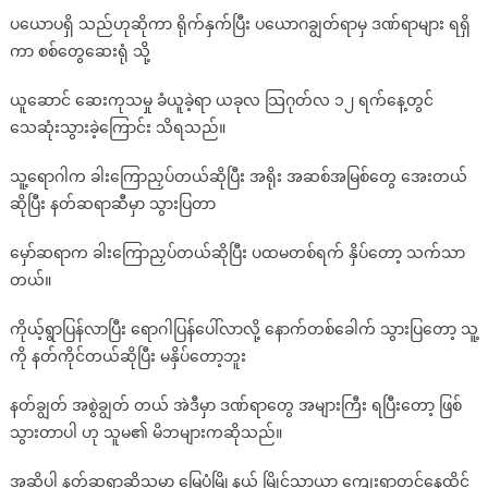
ပယောပရှိ သည်ဟုဆိုကာ ရိုက်နှက်ပြီး ပယောဂချွတ်ရာမှ ဒဏ်ရာများ ရရှိ
ကာ စစ်တွေဆေးရုံ သို့
ယူဆောင် ဆေးကုသမှု ခံယူခဲ့ရာ ယခုလ သြဂုတ်လ ၁၂ ရက်နေ့တွင်
သေဆုံးသွားခဲ့ကြောင်း သိရသည်။
သူ့ရောဂါက ခါးကြောညှပ်တယ်ဆိုပြီး အရိုး အဆစ်အမြစ်တွေ အေးတယ်
ဆိုပြီး နတ်ဆရာဆီမှာ သွားပြတာ
မှော်ဆရာက ခါးကြောညှပ်တယ်ဆိုပြီး ပထမတစ်ရက် နှိပ်တော့ သက်သာ
တယ်။
ကိုယ့်ရွာပြန်လာပြီး ရောဂါပြန်ပေါ်လာလို့ နောက်တစ်ခေါက် သွားပြတော့ သူ့
ကို နတ်ကိုင်တယ်ဆိုပြီး မနှိပ်တော့ဘူး
နတ်ချွတ် အစွဲချွတ် တယ် အဲဒီမှာ ဒဏ်ရာတွေ အများကြီး ရပြီးတော့ ဖြစ်
သွားတာပါ ဟု သူမ၏ မိဘများကဆိုသည်။
အဆိုပါ နတ်ဆရာဆိုသူမှာ မြေပုံမြို့နယ် မြိုင်သာယာ ကျေးရွာတွင်နေထိုင်