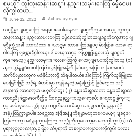
စမယ့္ ထူးထူးဆန္းဆန္း နည္းလမ္းေတြ မွ်ေဝေပး
လိုက္ပါတယ္….
Author
Posted
Achawlaymyar
June 22, 2022
on
သင့္အိမ္မွာ ျခင္ေတြ အရမ္းေပါေနလာ ျခင္မကိုက္ေစမယ့္ ထူးထူး
ဆန္းဆန္း နည္းလမ္းေတြ မွ်ေဝေပးလိုက္ပါတယ္ျခင္မကိုက္ရေအာင္ ျ
ခင္ကိုက္တဲ့အခါ ယားယံတာ၊ ေယာင္ရမ္းတာေတြအျပင္ မ်ားစြာေသာေရာ
ဂါေတြ ျဖစ္လာႏိုင္ပါတယ္။ ဒါေၾကာင့္ လြယ္ကူ႐ိုးရွင္းတဲ့ ျခင္မကို
က္ေစမယ့္ နည္းလမ္းေလးေတြကို ေဖာ္ျပေပးလိုက္ပါတယ္ (၁)
ၾကက္သြန္ျဖဴစားပါ ကြက်သွန်ဖြူအနံ့ကို ခြင်တွေအပြင် တခြားအငး်
ဆက်ပိုးမွှားတွေက မခံနိုင်ဘူးလို့ သိရပါတယ်။ ဒါကြောင့် ကြက်သွန်ဖြူစား
ပေးခြင်းဖြင့် သင့်ရဲ့ ခံတွင်းမှာ ကျန်နေတဲ့အနံ့ကြောင့် ခြင်တွေက သင့်
အနားကို လာတော့မှာ မဟုတ်ပါဘူး (၂) ပန္းသီးရွာလကာ ပန္းသီးရွာလ
ကာရည္ကို ခ်ဥ္တာမႀကိဳက္လွ်င္ ပ်ားရည္အနည္းငယ္ေရာၿပီး ေရတစ္ဖန္ခြက္ႏွ
င့္ ေဖ်ာ္ေသာက္လိုက္ရင္ သင္သတိမထားမိခင္မွာ သင့္ခႏၶာကိုယ္ကေန အဲ့ဒီ့
အနံ႔ထြက္လာမွာပါ။ သင္ကေတာ့ အဲ့ဒီ့အနံ႔ကိုရမွာမဟုတ္ေပမယ့္ ျခင္ေ
တြကေတာ့ အနံ႔ရတဲ့အတြက္ သင့္ကိုကိုက္ေတာ့မွာ မဟုတ္ပါဘူး (၃) သံ
ပုရာႏွင့္ေလးညႇင့္ပြင့္ သံပုရာကို တစ္ျခမ္းျခမ္းလိုက္ၿပီး ေလး