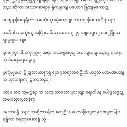
ရခိုငျပွညျ မွပေုံမွို့နယျ ရီရှငျကြေးရှာမှ အမြိုးသမီး တစျဦးကို ပယောဂရှိ
သညျဆိုကာ ပယောဂဆရာမှ ရိုကျနှကျ ပယောဂ ခြှတျမှုကွောငျ့
ဒဏျရာမြားရရှိကာ သဆေုံးသှားခဲ့ကွောငျး သတငျးမြားကသိရသညျ။
အဆိုပါ သဆေုံးသူ အမြိုးသမီးမှာ အသကျ ၂၄ နှစျအရှယျ မခငျမြိုးသ
နျးဖွစျသညျ။
၎င်းငျးမှာ ခါးကွောညှပျ အရိုး အဆစျအမွစျ ယောငျယမျးသညျ့ ဝဒေနာ
ကို ခံစားနရေသဖွငျ့
မွပေုံမွို့နယျ မွိုငျသာယာရှာရှိ မှောျဆရာတစျဦးထံ ယခုလ ပထမအပတျ
က သှားရောကျ ပွသခဲ့သညျ။
ပထမ တစျကွိမျပွစဉျက သကျသာသောျလညျး ရောဂါပွနျပေါျသဖွငျ့
ထမျမံသှားပွသခဲ့ရာ
ပယောပရှိ သညျဟုဆိုကာ ရိုကျနှကျပွီး ပယောဂခြှတျရာမှ ဒဏျရာမြား
ရရှိကာ စစျတှဆေေးရုံ သို့