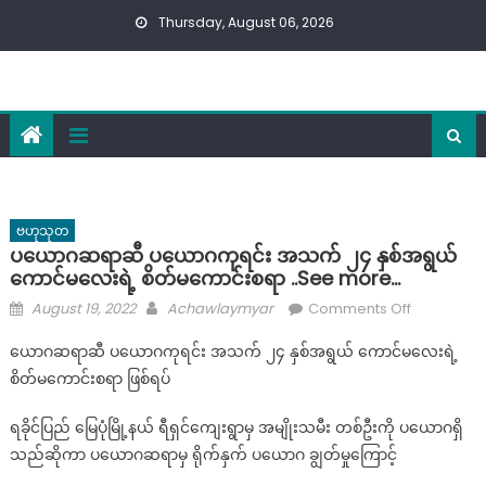
Skip
Thursday, August 06, 2026
to
content
ဗဟုသုတ
ပယောဂဆရာဆီ ပယောဂကုရင်း အသက် ၂၄ နှစ်အရွယ်
ကောင်မလေးရဲ့ စိတ်မကောင်းစရာ ..See more…
Posted
Author
on
August 19, 2022
Achawlaymyar
Comments Off
on
ပယောဂ
ယောဂဆရာဆီ ပယောဂကုရင်း အသက် ၂၄ နှစ်အရွယ် ကောင်မလေးရဲ့
ဆရာ
စိတ်မကောင်းစရာ ဖြစ်ရပ်
ဆီ
ပယောဂ
ရခိုင်ပြည် မြေပုံမြို့နယ် ရီရှင်ကျေးရွာမှ အမျိုးသမီး တစ်ဦးကို ပယောဂရှိ
ကု
သည်ဆိုကာ ပယောဂဆရာမှ ရိုက်နှက် ပယောဂ ချွတ်မှုကြောင့်
ရင်း
အသက်