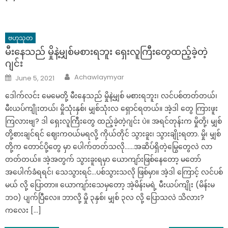
ဗဟုသုတ
မီးနေသည် မှိုနဲ့မျှစ်မစားရဘူး ရှေးလူကြီးတွေထည့်ခဲ့တဲ့
ဂျင်း
Author
Posted
Achawlaymyar
June 5, 2021
on
ဒေါက်လင်း မေမေတို့ မီးနေသည် မှိုနဲ့မျှစ် မစားရဘူး၊ လင်ပစ်တတ်တယ်၊
မီးယပ်ကျိုးတယ်၊ မှိုသုံးနှစ်၊ မျှစ်သုံးလ ရှောင်ရတယ်။ အဲ့ဒါ တွေ ကြားဖူး
ကြလားဗျ? ဒါ ရှေးလူကြီးတွေ ထည့်ခဲ့တဲ့ဂျင်း ပဲ။ အရင်တုန်းက မှိုတို့၊ မျှစ်
တို့စားချင်ရင် ဈေးကဝယ်မရလို့ ကိုယ်တိုင် သွားခူး၊ သွားချိုးရတာ. မှို၊ မျှစ်
တို့က တောင်ပို့တွေ မှာ ပေါက်တတ်သလို……အဆိပ်ရှိတဲ့မြွေတွေလဲ လာ
တတ်တယ်။ အဲ့အတွက် သွားခူးရမှာ ယောကျာ်းဖြစ်နေတော့ မတော်
အပေါက်ခံရရင်၊ သေသွားရင်…ပစ်သွားသလို ဖြစ်မှာ။ အဲ့ဒါ ကြောင့် လင်ပစ်
မယ် လို့ ပြောတာ။ ယောကျာ်းသေမှတော့ အဲ့မိန်းမရဲ့ မီးယပ်ကျိုး (မိန်းမ
ဘဝ) ပျက်ပြီလေ။ ဘာလို့ မှို ၃နှစ်၊ မျှစ် ၃လ လို့ ပြောသလဲ သိလား?
ကလေး […]