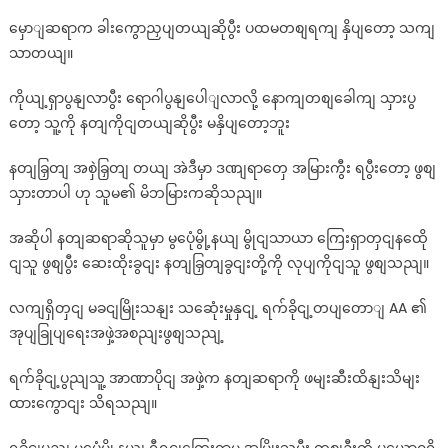
မှောျဆရာက ခါးကွောညှပျတယျဆိုပွီး ပထမတစျရကျ နှိပျတော့ သကျ
သာတယျ။
ကိုယျ့ရှာပွနျလာပွီး ရောဂါပွနျပေါျလာလို့ နောကျတစျခေါကျ သှားပွ
တော့ သူ့ကို နတျကိုငျတယျဆိုပွီး မနှိပျတော့ဘူး
နတျခြှတျ အစှဲခြှတျ တယျ အဲဒီမှာ ဒဏျရာတှေ အမြားကွီး ရပွီးတော့ ဖွစျ
သှားတာပါ ဟု သူမ၏ မိဘမြားကဆိုသညျ။
အဆိုပါ နတျဆရာဆိုသူမှာ မွပေုံမွို့နယျ မွိုငျသာယာ ကြေးရှာတှငျနထေို
ငျသူ ဖွစျပွီး ဆေးထိုးခွငျး နတျခြှတျခွငျးတို့ကို လုပျကိုငျသူ ဖွစျသညျ။
လကျရှိတှငျ မခငျမြိုးသနျး သဆေုံးမှုနှငျ့ ရက်ခိုငျ့တပျတောျ AA ၏
အုပျခြုပျရေးအဖှဲ့အစညျးဖွစျသညျ့
ရက်ခိုငျ့ပွညျသူ့ အာဏာပိုငျ အဖှဲ့က နတျဆရာကို ဖမျးဆီးထိနျးသိမျး
ထားကွောငျး သိရသညျ။