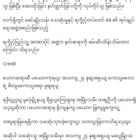
သူ ဖြစ်ပြီး ဆေးထိုးခြင်း နတ်ချွတ်ခြင်းတို့ကို လုပ်ကိုင်သူ ဖြစ်သည်။
လက်ရှိတွင် မခင်မျိုးသန်း သေဆုံးမှုနှင့် ရက္ခိုင့်တပ်တော် AA ၏ အုပ်ချုပ်
ရေးအဖွဲ့အစည်းဖြစ်သည့်
ရက္ခိုင့်ပြည်သူ့ အာဏာပိုင် အဖွဲ့က နတ်ဆရာကို ဖမ်းဆီးထိန်းသိမ်းထား
ကြောင်း သိရသည်။
Credit
ယောဂဆရာဆီ ပယောဂကုရငျး အသကျ ၂၄ နှစျအရှယျ ကောငျမလေး
ရဲ့ စိတျမကောငျးစရာ ဖွစျရပျ
ရခိုငျပွညျ မွပေုံမွို့နယျ ရီရှငျကြေးရှာမှ အမြိုးသမီး တစျဦးကို ပယောဂရှိ
သညျဆိုကာ ပယောဂဆရာမှ ရိုကျနှကျ ပယောဂ ခြှတျမှုကွောငျ့
ဒဏျရာမြားရရှိကာ သဆေုံးသှားခဲ့ကွောငျး သတငျးမြားကသိရသညျ။
အဆိုပါ သဆေုံးသူ အမြိုးသမီးမှာ အသကျ ၂၄ နှစျအရှယျ မခငျမြိုးသ