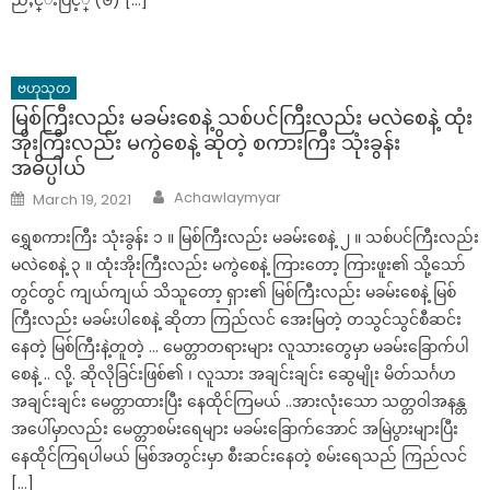
ညႇင္းပြင့္ (၆) […]
ဗဟုသုတ
မြစ်ကြီးလည်း မခမ်းစေနဲ့ သစ်ပင်ကြီးလည်း မလဲစေနဲ့ ထုံး
အိုးကြီးလည်း မကွဲစေနဲ့ ဆိုတဲ့ စကားကြီး သုံးခွန်း
အဓိပ္ပါယ်
Author
Posted
Achawlaymyar
March 19, 2021
on
ရွှေစကားကြီး သုံးခွန်း ၁ ။ မြစ်ကြီးလည်း မခမ်းစေနဲ့ ၂ ။ သစ်ပင်ကြီးလည်း
မလဲစေနဲ့ ၃ ။ ထုံးအိုးကြီးလည်း မကွဲစေနဲ့ ကြားတော့ ကြားဖူး၏ သို့သော်
တွင်တွင် ကျယ်ကျယ် သိသူတော့ ရှား၏ မြစ်ကြီးလည်း မခမ်းစေနဲ့ မြစ်
ကြီးလည်း မခမ်းပါစေနဲ့ ဆိုတာ ကြည်လင် အေးမြတဲ့ တသွင်သွင်စီဆင်း
နေတဲ့ မြစ်ကြီးနဲ့တူတဲ့ … မေတ္တာတရားများ လူသားတွေမှာ မခမ်းခြောက်ပါ
စေနဲ့ .. လို့. ဆိုလိုခြင်းဖြစ်၏ ၊ လူသား အချင်းချင်း ဆွေမျိုး မိတ်သင်္ဂဟ
အချင်းချင်း မေတ္တာထားပြီး နေထိုင်ကြမယ် ..အားလုံးသော သတ္တဝါအနန္တ
အပေါ်မှာလည်း မေတ္တာစမ်းရေများ မခမ်းခြောက်အောင် အမြဲပွားများပြီး
နေထိုင်ကြရပါမယ် မြစ်အတွင်းမှာ စီးဆင်းနေတဲ့ စမ်းရေသည် ကြည်လင်
[…]