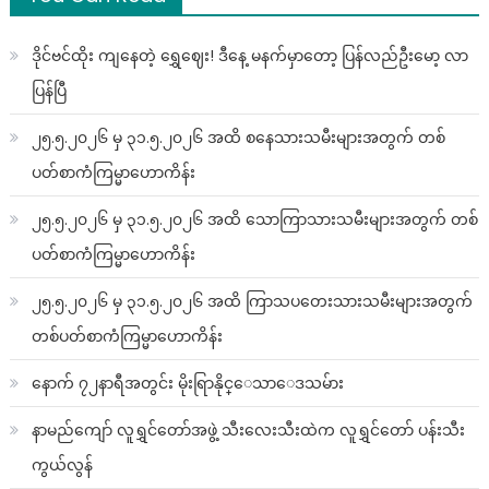
ဒိုင်ဗင်ထိုး ကျနေတဲ့ ရွှေဈေး! ဒီနေ့ မနက်မှာတော့ ပြန်လည်ဦးမော့ လာ
ပြန်ပြီ
၂၅.၅.၂၀၂၆ မှ ၃၁.၅.၂၀၂၆ အထိ စနေသားသမီးများအတွက် တစ်
ပတ်စာကံကြမ္မာဟောကိန်း
၂၅.၅.၂၀၂၆ မှ ၃၁.၅.၂၀၂၆ အထိ သောကြာသားသမီးများအတွက် တစ်
ပတ်စာကံကြမ္မာဟောကိန်း
၂၅.၅.၂၀၂၆ မှ ၃၁.၅.၂၀၂၆ အထိ ကြာသပတေးသားသမီးများအတွက်
တစ်ပတ်စာကံကြမ္မာဟောကိန်း
နောက် ၇၂နာရီအတွင်း မိုးရြာနိုင္ေသာေဒသမ်ား
နာမည်ကျော် လူရွှင်တော်အဖွဲ့ သီးလေးသီးထဲက လူရွှင်တော် ပန်းသီး
ကွယ်လွန်