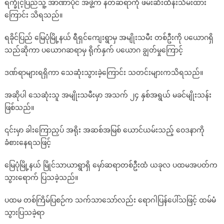
ရက္ခိုင့်ပြည်သူ့ အာဏာပိုင် အဖွဲ့က နတ်ဆရာကို ဖမ်းဆီးထိန်းသိမ်းထား
ကြောင်း သိရသည်။
ရခိုင်ပြည် မြေပုံမြို့နယ် ရီရှင်ကျေးရွာမှ အမျိုးသမီး တစ်ဦးကို ပယောဂရှိ
သည်ဆိုကာ ပယောဂဆရာမှ ရိုက်နှက် ပယောဂ ချွတ်မှုကြောင့်
ဒဏ်ရာများရရှိကာ သေဆုံးသွားခဲ့ကြောင်း သတင်းများကသိရသည်။
အဆိုပါ သေဆုံးသူ အမျိုးသမီးမှာ အသက် ၂၄ နှစ်အရွယ် မခင်မျိုးသန်း
ဖြစ်သည်။
၎င်းမှာ ခါးကြောညှပ် အရိုး အဆစ်အမြစ် ယောင်ယမ်းသည့် ဝေဒနာကို
ခံစားနေရသဖြင့်
မြေပုံမြို့နယ် မြိုင်သာယာရွာရှိ မှော်ဆရာတစ်ဦးထံ ယခုလ ပထမအပတ်က
သွားရောက် ပြသခဲ့သည်။
ပထမ တစ်ကြိမ်ပြစဉ်က သက်သာသော်လည်း ရောဂါပြန်ပေါ်သဖြင့် ထမ်မံ
သွားပြသခဲ့ရာ