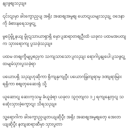
နျးဖွစျသညျ။
၎င်းငျးမှာ ခါးကွောညှပျ အရိုး အဆစျအမွစျ ယောငျယမျးသညျ့ ဝဒေနာ
ကို ခံစားနရေသဖွငျ့
မွပေုံမွို့နယျ မွိုငျသာယာရှာရှိ မှောျဆရာတစျဦးထံ ယခုလ ပထမအပတျ
က သှားရောကျ ပွသခဲ့သညျ။
ပထမ တစျကွိမျပွစဉျက သကျသာသောျလညျး ရောဂါပွနျပေါျသဖွငျ့
ထမျမံသှားပွသခဲ့ရာ
ပယောပရှိ သညျဟုဆိုကာ ရိုကျနှကျပွီး ပယောဂခြှတျရာမှ ဒဏျရာမြား
ရရှိကာ စစျတှဆေေးရုံ သို့
ယူဆောငျ ဆေးကုသမှု ခံယူခဲ့ရာ ယခုလ သွဂုတျလ ၁၂ ရကျနေ့တှငျ သ
ဆေုံးသှားခဲ့ကွောငျး သိရသညျ။
သူ့ရောဂါက ခါးကွောညှပျတယျဆိုပွီး အရိုး အဆစျအမွစျတှေ အေးတ
ယျဆိုပွီး နတျဆရာဆီမှာ သှားပွတာ