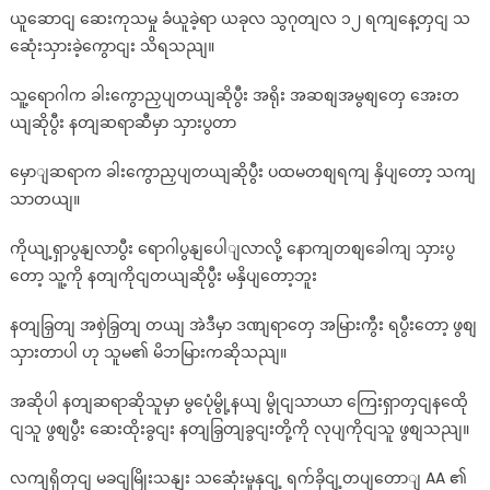
ယူဆောငျ ဆေးကုသမှု ခံယူခဲ့ရာ ယခုလ သွဂုတျလ ၁၂ ရကျနေ့တှငျ သ
ဆေုံးသှားခဲ့ကွောငျး သိရသညျ။
သူ့ရောဂါက ခါးကွောညှပျတယျဆိုပွီး အရိုး အဆစျအမွစျတှေ အေးတ
ယျဆိုပွီး နတျဆရာဆီမှာ သှားပွတာ
မှောျဆရာက ခါးကွောညှပျတယျဆိုပွီး ပထမတစျရကျ နှိပျတော့ သကျ
သာတယျ။
ကိုယျ့ရှာပွနျလာပွီး ရောဂါပွနျပေါျလာလို့ နောကျတစျခေါကျ သှားပွ
တော့ သူ့ကို နတျကိုငျတယျဆိုပွီး မနှိပျတော့ဘူး
နတျခြှတျ အစှဲခြှတျ တယျ အဲဒီမှာ ဒဏျရာတှေ အမြားကွီး ရပွီးတော့ ဖွစျ
သှားတာပါ ဟု သူမ၏ မိဘမြားကဆိုသညျ။
အဆိုပါ နတျဆရာဆိုသူမှာ မွပေုံမွို့နယျ မွိုငျသာယာ ကြေးရှာတှငျနထေို
ငျသူ ဖွစျပွီး ဆေးထိုးခွငျး နတျခြှတျခွငျးတို့ကို လုပျကိုငျသူ ဖွစျသညျ။
လကျရှိတှငျ မခငျမြိုးသနျး သဆေုံးမှုနှငျ့ ရက်ခိုငျ့တပျတောျ AA ၏