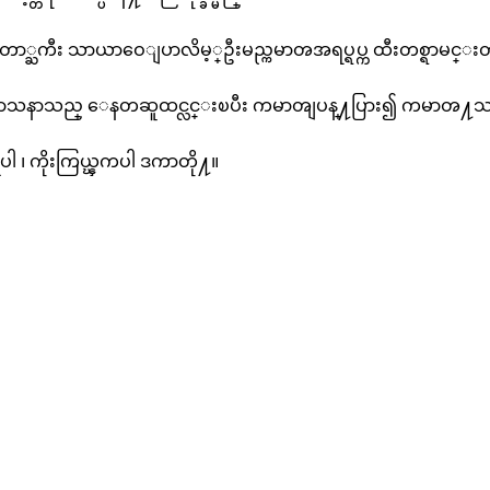
္းျပည္ေတာ္ႀကီး သာယာဝေျပာလိမ့္ဦးမည္ကမာၻအရပ္ရပ္က ထီးတစ္ရာမင္း
ုးတက္၍ သာသနာသည္ ေနတဆူထင္လင္းၿပီး ကမာၻျပန္႔ပြား၍ ကမာၻ
ိုပါ ၊ ကိုးကြယ္ၾကပါ ဒကာတို႔။