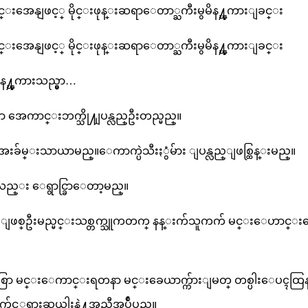
္းအေနျဖင့္ မိုင္းဖုန္းဆရာေတာ္ႀကီးမွမိန႔္ၾကားျခင္း
္းအေနျဖင့္ မိုင္းဖုန္းဆရာေတာ္ႀကီးမွမိန႔္ၾကားျခင္း
န႔္ၾကားသည္မွာ…
ဟာ အေကာင္းဘက္သို႔ျပန္လည္ဦးတည္မည္။
အးခ်မ္းသာယာမည္။ေကာက္ပဲသီးႏွံမ်ား ျပန္လည္ျဖစ္ထြန္းမည္။
ါးလည္း ေရွာင္ခြာေတာ့မည္။
မ္ျဖစ္ဦးမည္မင္းသစ္တက္သူကတက္ နန္းက်သူကက် မင္းေဟာင္း
ြာ မင္းေကာင္းရတနာ မင္းခေယာက္က်ားျမတ္ တစ္ပါးေပၚထြန
င့္တရားဆယ္ပါးနဲ႔အညီအုပ္ခ်ဳပ္မည္။