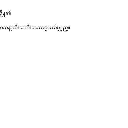
တို႔၏
႔သာသနာ့ထီးႀကီးေဆာင္းလိမ့္မည္။