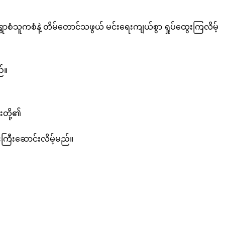
ံသူကစံနဲ့ တိမ်တောင်သဖွယ် မင်းရေးကျယ်စွာ ရှုပ်ထွေးကြလိမ့်
်။
းတို့၏
ကြီးဆောင်းလိမ့်မည်။