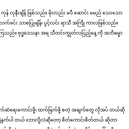
ကုန် လုနီးချိန် ဖြစ်သည်။ မိုးလည်း မပီ ဆောင်း မမည် သေးသော
း လက်ခင်း သာစပြုချိန်၊ ပွင့်လင်း ရာသီ အကြို ကာလဖြစ်သည်။
ေါ်ဝေါ်ကြသည်။ ဗုဒ္ဓဒေသနာ အရ သီတင်းကျွတ်လပြည့်နေ့ ကို အဘိဓမ္မာ
်ဆံရေးကောင်းဖို့၊ ထက်မြက်ဖို့ စတဲ့ အချက်တွေ လိုအပ် တယ်ဆို
်နဲ့နက်ပါ တယ် ။ဘာလို့လဲဆိုတော့ စိတ်ကောင်းစိတ်တယ် ဆိုတာ