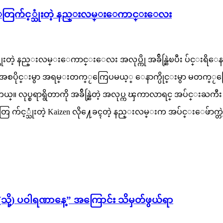
်ိဳးေတြက်င့္သုံးတဲ့ နည္းလမ္းေကာင္းေလး
ုံးတဲ့ နည္းလမ္းေကာင္းေလး အလုပ္ကို အခ်ိန္ဆြဲၿပီး ပ်င္းရိေနတတ္
 အစပိုင္းမွာ အရမ္းတက္ႂကြေပမယ့္ ေနာက္ပိုင္းမွာ မတက္ႂကြေတ
္။ လုပ္စရာရွိတာကို အခ်ိန္ဆြဲတဲ့ အလုပ္က ၾကာလာရင္ အပ်င္းႀ
ိဳးေတြ က်င့္သုံးတဲ့ Kaizen လို႔ေခၚတဲ့ နည္းလမ္းက အပ်င္းေဖ်
 (သို့) ပဝါရဏာနေ့” အကြောင်း သိမှတ်ဖွယ်ရာ