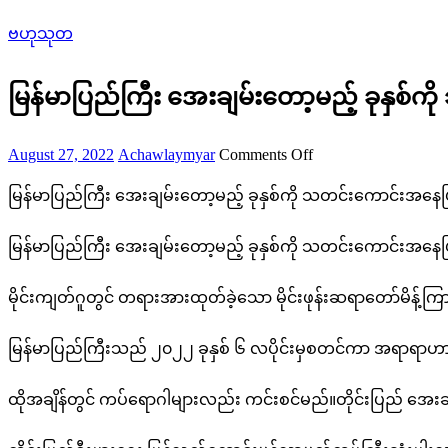
ဗဟုသုတ
မြန်မာပြည်ကြီး အေးချမ်းတော့မည့် ခုနှစ်ကို
Posted
Author
on
August 27, 2022
Achawlaymyar
Comments Off
on
မြန်မာ
မြန်မာပြည်ကြီး အေးချမ်းတော့မည့် ခုနှစ်ကို သတင်းကောင်းအနေဖြင့်
ပြည်
မြန်မာပြည်ကြီး အေးချမ်းတော့မည့် ခုနှစ်ကို သတင်းကောင်းအနေဖြင့်
ကြီး
အေးချမ်း
မိုင်းကျတ်ဂူတွင် တရားအားထုတ်ခဲ့သော မိုင်းဖုန်းဆရာတော်မိန့်
တော့
မြန်မာပြည်ကြီးသည် ၂၀၂၂ ခုနှစ် ၆ လပိုင်းမှစတင်ကာ အရာရ
မည့်
ခု
ထိုအချိန်တွင် ကပ်ရောဂါများလည်း ကင်းစင်မည်။တိုင်းပြည် အေး
နှစ်