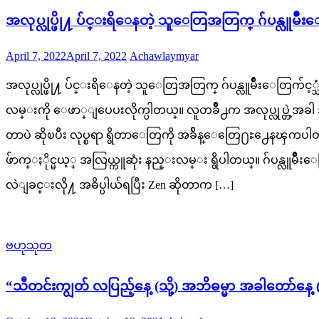
အလုပ္လုပ္ဖို႔ ပ်င္းရိေနတဲ့ သူေတြအတြက္ ဂ်ပန္လူမ
Posted
Author
April 7, 2022
April 7, 2022
Achawlaymyar
on
အလုပ္လုပ္ဖို႔ ပ်င္းရိေနတဲ့ သူေတြအတြက္ ဂ်ပန္လူမ်ိဳးေတြက်င့္သ
လမ္းကို ေဖာ္ျပေပးလိုက္ပါတယ္။ လူတခ်ိဳ႕က အလုပ္လုပ္တဲ့အခါ
တာပဲ ဆိုၿပီး လုပ္စရာ ရွိတာေတြကို အခ်ိန္ေတြေ႐ႊ႕ေနၾကပါတယ
ဖ်ာက္ႏိုင္မယ့္ အလြယ္ကူဆုံး နည္းလမ္း ရွိပါတယ္။ ဂ်ပန္လူမ်
လဲျခင္းလို႔ အဓိပ္ပါယ်ရပြီး Zen ဆိုတာက […]
ဗဟုသုတ
“သီတင်းကျွတ် လပြည့်နေ့ (သို့) အဘိဓမ္မာ အခါတော်နေ့