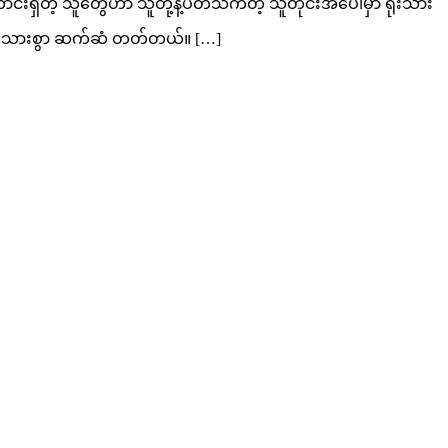
်းရှိတဲ့ သူတွေဟာ သူတို့နဲ့ပတ်သက်တဲ့ သူတိုင်းအပေါ်မှာ ရိုးသား
ရိုးသားစွာ ဆက်ဆံ တတ်တယ်။ […]