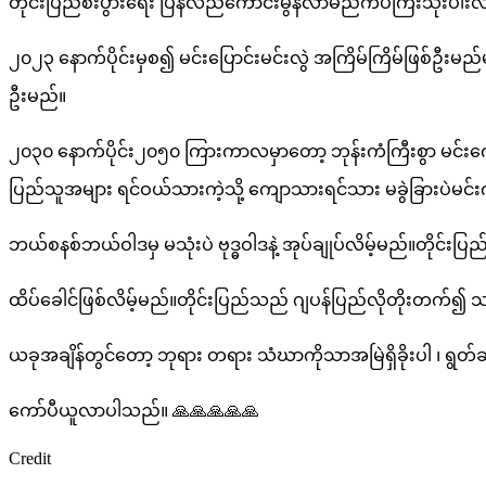
တိုင်းပြည်စီးပွားရေး ပြန်လည်ကောင်းမွန်လာမည်ကပ်ကြီးသုံးပါးလ
ကို
သတင်းကောင်း
၂၀၂၃ နောက်ပိုင်းမှစ၍ မင်းပြောင်းမင်းလွဲ အကြိမ်ကြိမ်ဖြစ်ဦ
အနေဖြင့်
ဦးမည်။
မိုင်း
၂၀၃၀ နောက်ပိုင်း၂၀၅၀ ကြားကာလမှာတော့ ဘုန်းကံကြီးစွာ မင်း
ဖုန်း
ပြည်သူအများ ရင်ဝယ်သားကဲ့သို့ ကျောသားရင်သား မခွဲခြားပဲမင်
ဆရာတော်
ကြီး
ဘယ်စနစ်ဘယ်ဝါဒမှ မသုံးပဲ ဗုဒ္ဓဝါဒနဲ့ အုပ်ချုပ်လိမ့်မည်။တိုင
မှ
ထိပ်ခေါင်ဖြစ်လိမ့်မည်။တိုင်းပြည်သည် ဂျပန်ပြည်လိုတိုးတက်၍
မိန့်
ကြား
ယခုအချိန်တွင်တော့ ဘုရား တရား သံဃာကိုသာအမြဲရှိခိုးပါ ၊ ရွတ်ဆိ
ခြင်း
ကော်ပီယူလာပါသည်။ 🙏🙏🙏🙏🙏
Credit