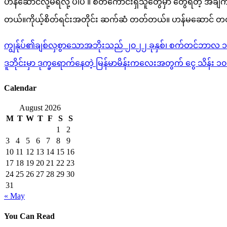
ဟန်ဆောင်လို့မရလို့ ပါပဲ ။ စိတ်ကောင်းရှိသူတွေမှာ တွေရတဲ့ အချ
တယ်။ကိုယ့်စိတ်ရင်းအတိုင်း ဆက်ဆံ တတ်တယ်။ ဟန်မဆောင် တတ်ဘူ
Post
ကျွန်ုပ်၏ချစ်လှစွာသောအဘိုးသည် ၂၀၂၂ ခုနှစ်၊ စက်တင်ဘာလ ၁ ရက်
navigation
ဒူဘိုင်းမှာ ဒုက္ခရောက်နေတဲ့ မြန်မာမိန်းကလေးအတွက် ငွေ သိန်း ၁၀
Calendar
August 2026
M
T
W
T
F
S
S
1
2
3
4
5
6
7
8
9
10
11
12
13
14
15
16
17
18
19
20
21
22
23
24
25
26
27
28
29
30
31
« May
You Can Read