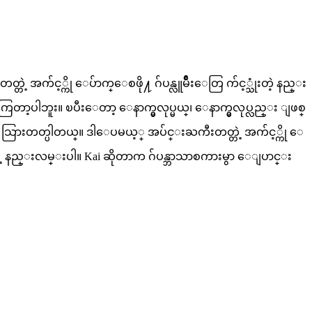
တဲ့ အက်င့္ကို ေပ်ာက္ေစဖို႔ ဂ်ပန္လူမ်ိဳးေတြ က်င့္သုံးတဲ့ နည္း
ာ့ပါဘူး။ ၿပီးေတာ့ ေနာက္မွလုပ္မယ္၊ ေနာက္မွလုပ္လည္း ျဖစ္
ကီး သြားတတ္ပါတယ္။ ဒါေပမယ့္ အပ်င္းႀကီးတတ္တဲ့ အက်င့္ကို ေ
ာက္တဲ့ နည္းလမ္းပါ။ Kai ဆိုတာက ဂ်ပန္ဘာသာစကားမွာ ေျပာင္း