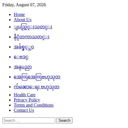
Skip
Friday, August 07, 2026
to
Home
content
About Us
ျပည္တြင္းသတင္း
နိုင္ငံတကာသတင္း
အခ်စ္နွင့္ဘဝ
ေဗဒင္
အနုပညာ
အေထြအေထြဗဟုသုတ
က်မၼာေရး ဗဟုသုတ
Health Care
Privacy Policy
Terms and Conditions
Contact Us
Search
for: