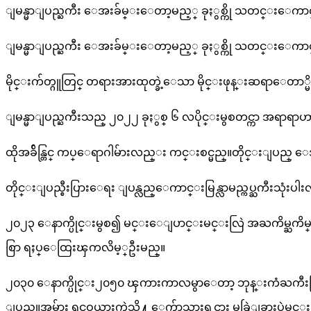
ျမန္မာျပည္ႀကီး ေအးခ်မ္းေတာ့မည့္ ခုႏွစ္ကို သတင္းေကာင
ျမန္မာျပည္ႀကီး ေအးခ်မ္းေတာ့မည့္ ခုႏွစ္ကို သတင္းေကာင
မိုင္းက်တ္ဂူတြင္ တရားအားထုတ္ခဲ့ေသာ မိုင္းဖုန္းဆရာေတာ္မိ
ျမန္မာျပည္ႀကီးသည္ ၂၀၂၂ ခုႏွစ္ ၆ လပိုင္းမွစတင္ကာ အရာရာ
ထိုအခ်ိန္တြင္ ကပ္ေရာဂါမ်ားလည္း ကင္းစင္မည္။တိုင္းျပည္ ေ
တိုင္းျပည္စီးပြားေရး ျပန္လည္ေကာင္းမြန္လာမည္ကပ္ႀကီးသုံးပ
၂၀၂၃ ေနာက္ပိုင္းမွစ၍ မင္းေျပာင္းမင္းလြဲ အႀကိမ္ႀကိ
စြာ ရႈပ္ေထြးၾကလိမ့္ဦးမည္။
၂၀၃၀ ေနာက္ပိုင္း၂၀၅၀ ၾကားကာလမွာေတာ့ ဘုန္းကံႀကီးစ
ျပည္သူအမ်ား ရင္ဝယ္သားကဲ့သို႔ ေက်ာသားရင္သား မခြဲျခားပဲမင္းက်