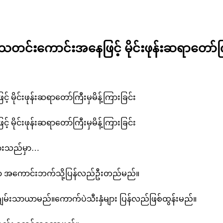
 သတင်းကောင်းအနေဖြင့် မိုင်းဖုန်းဆရာတော်ကြီ
 မိုင်းဖုန်းဆရာတော်ကြီးမှမိန့်ကြားခြင်း
 မိုင်းဖုန်းဆရာတော်ကြီးမှမိန့်ကြားခြင်း
ကြားသည်မှာ…
ာဟာ အကောင်းဘက်သို့ပြန်လည်ဦးတည်မည်။
ချမ်းသာယာမည်။ကောက်ပဲသီးနှံများ ပြန်လည်ဖြစ်ထွန်းမည်။