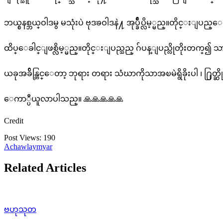
ဘယ္စနစ္ဘယ္ဝါဒမွ မသုံးပဲ ဗုဒၶဝါဒနဲ႔ အုပ္ခ်ဳပ္လိမ့္မည္။တိုင
ထိပ္ေခါင္ျဖစ္လိမ့္မည္။တိုင္းျပည္သည္ ဂ်ပန္ျပည္လိုတိ
ယခုအခ်ိန္တြင္ေတာ့ ဘုရား တရား သံဃာကိုသာအၿမဲရွိခိုးပါ ၊ ႐ြတ္ဆ
ေကာ္ပီယူလာပါသည္။ 🙏🙏🙏🙏🙏
Credit
Post Views:
190
Achawlaymyar
Related Articles
ဗဟုသုတ