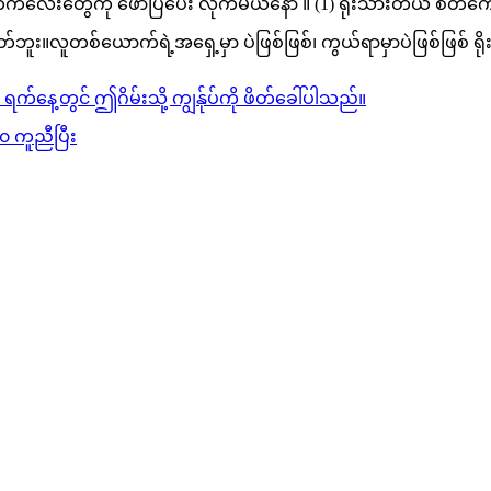
က်ကလေးတွေကို ဖော်ပြပေး လိုက်မယ်နော် ။ (1) ရိုးသားတယ် စိတ်ကောင
း။လူတစ်ယောက်ရဲ့အရှေ့မှာ ပဲဖြစ်ဖြစ်၊ ကွယ်ရာမှာပဲဖြစ်ဖြစ် 
နေ့တွင် ဤဂိမ်းသို့ ကျွန်ုပ်ကို ဖိတ်ခေါ်ပါသည်။
၀ ကူညီပြီး