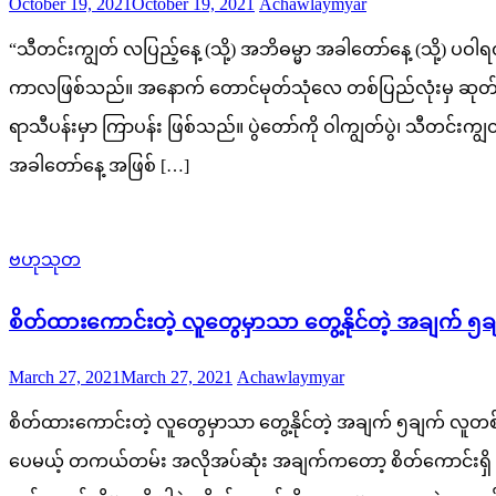
Posted
Author
October 19, 2021
October 19, 2021
Achawlaymyar
on
“သီတင်းကျွတ် လပြည့်နေ့ (သို့) အဘိဓမ္မာ အခါတော်နေ့ (သို့) 
ကာလဖြစ်သည်။ အနောက် တောင်မုတ်သုံလေ တစ်ပြည်လုံးမှ ဆုတ်ခွာစပြ
ရာသီပန်းမှာ ကြာပန်း ဖြစ်သည်။ ပွဲတော်ကို ဝါကျွတ်ပွဲ၊ သီတင်းကျွတ
အခါတော်နေ့ အဖြစ် […]
ဗဟုသုတ
စိတ်ထားကောင်းတဲ့ လူတွေမှာသာ တွေ့နိုင်တဲ့ အချက် ၅ခ
Posted
Author
March 27, 2021
March 27, 2021
Achawlaymyar
on
စိတ်ထားကောင်းတဲ့ လူတွေမှာသာ တွေ့နိုင်တဲ့ အချက် ၅ချက် လူတ
ပေမယ့် တကယ်တမ်း အလိုအပ်ဆုံး အချက်ကတော့ စိတ်ကောင်းရှိ ဖို့ပ