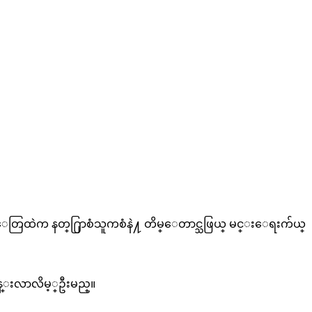
ေတြထဲက နတ္႐ြာစံသူကစံနဲ႔ တိမ္ေတာင္သဖြယ္ မင္းေရးက်ယ္
္းလာလိမ့္ဦးမည္။