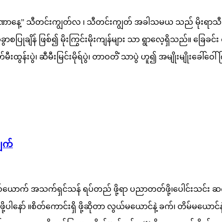
ပဝါရဏာနေ့” သီတင်းကျွတ်လ ၊ သီတင်းကျွတ် အခါသမယ သည် မိုးရာသီ 
ုချိန် ဖြစ်၍ မိုးကြွင်းမိုးကျန်များ သာ ရွာလေ့ရှိသည်။ ခြေခင်
်မီးထွန်းပွဲ၊ ဆီမီးမြင်းမိုရ်ပွဲ၊ တာဝတိံ သာပွဲ ဟူ၍ အမျိုးမျိုးခ
ျက်
စ်ယောက် အသက်ရှင်သန် ရပ်တည် ဖို့ရာ ပညာတတ်ဖို့၊ပေါင်းသင်း ဆက
ါနော် ။စိတ်ကောင်းရှိ ဖို့ဆိုတာ လွယ်မယောင်နဲ့ ခက်၊ တိမ်မယောင