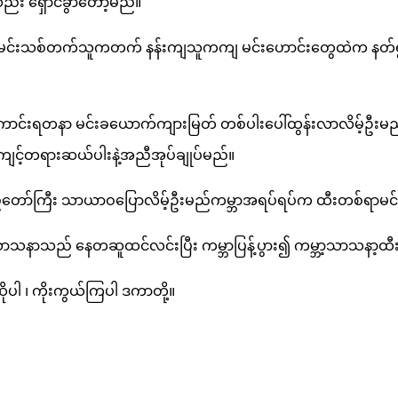
ည်း ရှောင်ခွာတော့မည်။
းမည်မင်းသစ်တက်သူကတက် နန်းကျသူကကျ မင်းဟောင်းတွေထဲက နတ်ရွာစ
ကောင်းရတနာ မင်းခယောက်ကျားမြတ် တစ်ပါးပေါ်ထွန်းလာလိမ့်ဦးမည
းကျင့်တရားဆယ်ပါးနဲ့အညီအုပ်ချုပ်မည်။
်းပြည်တော်ကြီး သာယာဝပြောလိမ့်ဦးမည်ကမ္ဘာအရပ်ရပ်က ထီးတစ်ရာမင်
 သာသနာသည် နေတဆူထင်လင်းပြီး ကမ္ဘာပြန့်ပွား၍ ကမ္ဘာ့သာသနာ့ထီး
ုပါ ၊ ကိုးကွယ်ကြပါ ဒကာတို့။