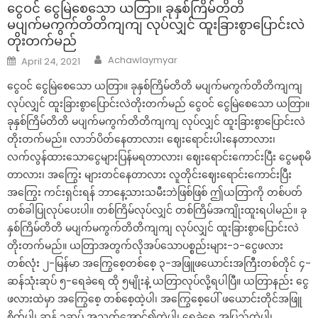
ငွေဝင် ငွေမြဲစေသော ယတြာ။ ခုနှစ်ကြိမ်တိတိ
မပျက်မကွက်တိတိကျကျ လုပ်လျှင် ထူးခြားစွာပြောင်းလဲ
တိုးတက်မည်
Author
Posted
Achawlaymyar
April 24, 2021
on
ငွေဝင် ငွေမြဲစေသော ယတြာ။ ခုနှစ်ကြိမ်တိတိ မပျက်မကွက်တိတိကျကျ
လုပ်လျှင် ထူးခြားစွာပြောင်းလဲတိုးတက်မည် ငွေဝင် ငွေမြဲစေသော ယတြာ။
ခုနှစ်ကြိမ်တိတိ မပျက်မကွက်တိတိကျကျ လုပ်လျှင် ထူးခြားစွာပြောင်းလဲ
တိုးတက်မည်။ လာဘ်ပိတ်နေတာလား၊ ဈေးရောင်းပါးနေတာလား၊
လက်လွန်ထားသောငွေများပြန်မရတာလား၊ ဈေးရောင်းကောင်းပြီး ငွေမစုမိ
တာလား၊ အကြွေး များတင်နေတာလား လူတိုင်းဈေးရောင်းကောင်းပြီး
အကြွေး ကင်းရှင်းရန် ဘာနေ့သားသမီးဘဲဖြစ်ဖြစ် ဤယတြာကို တစ်ပတ်
တစ်ခါပြုလုပ်ပေးပါ။ တစ်ကြိမ်လုပ်လျှင် တစ်ကြိမ်အကျိုးထူးရပါမည်။ ခု
နှစ်ကြိမ်တိတိ မပျက်မကွက်တိတိကျကျ လုပ်လျှင် ထူးခြားစွာပြောင်းလဲ
တိုးတက်မည်။ ယတြာအတွက်လိုအပ်သောပစ္စည်းများ-၁-ငွေဖလား
တစ်လုံး ၂-မြန်မာ အကြွေစေ့တစ်စေ့ ၃-အဖြူဖယောင်းအကြီးတစ်တိုင် ၄-
ဆန်သုံးဆုပ် ၅-ရေခဲရေ ထို ၅မျိုးနဲ့ ယတြာလုပ်လို့ရပါပြီ။ ယတြာနည်း ငွေ
ဖလားထဲမှာ အကြွေစေ့ တစ်စေ့ထဲ့ပါ၊ အကြွေစေ့ပေါ် ဖယောင်းတိုင်အဖြူ
စိုက်ပါ၊ ဆန် ၃ဆုပ် အသက်အောင့်၍ထဲ့ပါ၊ ရေခဲရေ အပြည့်ထဲ့ပါ၊