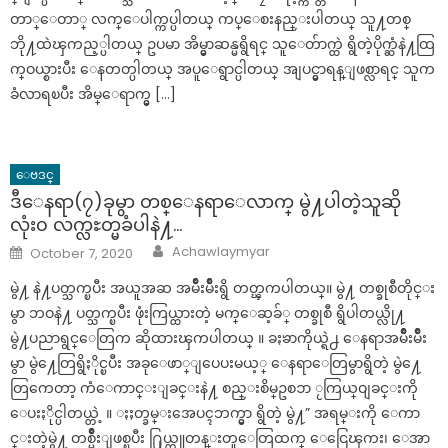
တာ္ေတာ္ လက္ေပါက္ကပ္ပါတယ္ ကပ္ေစးနည္းပါတယ္ သူ႔တစ္
ဘို႔ထဲၾကည့္ပါတယ္ ဥပမာ အိမ္မွာဆန္မရွိရင္ သူေတ်ာက္ထဲ ရွိတဲ့ပိုက္ဆံနဲ႔ထြ
က္ဝယ္စားပီး ေနတတ္ပါတယ္ အပူေရွာင္ပါတယ္ အျပင္မွာရန္ျဖစ္လာရင္ သူက
ခံလာရၿပီး အိမ္ေရာက္မွ […]
ေဗဒင္
ဒီေနရာ(၇)ခုမွာ တစ္ေနရာေလာက္ မွဲ႔ပါတဲ့သူဆို
လုံး၀ လက္လႊတ္မခံပါနဲ႔…
Author
Posted
Achawlaymyar
October 7, 2020
on
မွဲ႔ နဲ႔ပတ္သက္ၿပီး အယူအဆ အမ်ိဳးမ်ိဳးရွိ တတ္ၾကပါတယ္။ မွဲ႔ တစ္ခုစီတိုင္း
မွာ ဘဝနဲ႔ ပတ္သက္ၿပီး ဖုံးကြယ္ထားတဲ့ မက္ေဆ့ခ်္ တစ္ခုစီ ရွိပါတယ္လို႔
မွဲ႔ပညာရွင္ေတြက ဆိုထားၾကပါတယ္ ။ ခႏၶာကိုယ္ရဲ႕ ေနရာအမ်ိဳးမ်ိဳး
မွာ မွဲ႔ေတြရွိႏိုင္ၿပီး အခုေဖာ္ျပေပးမယ့္ ေနရာေတြမွာရွိတဲ့ မွဲ႔ေ
တြကေတာ့ ကံေကာင္းျခင္းနဲ႔ စည္းစိမ္ဥစၥာ ႂကြယ္ဝျခင္းကို
ေပးႏိုင္ပါတယ္တဲ့ ။ ႏႈတ္ခမ္းအေပၚဘက္မွာ ရွိတဲ့ မွဲ႔” အရမ္းကို ေကာ
င္းတဲ့မွဲ႔ တစ္မ်ိဳးျဖစ္ၿပီး ႐ြယ္တူတန္းတူေတြထက္ ေငြေၾကး၊ ေအာ