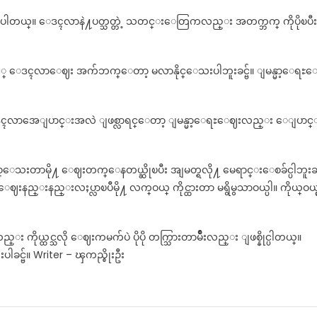
ဲ့ပါတယ္။ ေဒၚလာနဲ႔ပတ္သတ္တဲ့ သတင္းေတြကလည္း အတက္ဘက္ ကိုပိုၿပီး
္ ေဒၚလာေဈး အက်ဘက္ေတာ့ မလာနိုင္ေသးပါဘူးခင္ဗ်။ ျမန္မာ့ေရႊ
 ေဒၚလာအေျပာင္းအလဲ ျဖစ္လာရင္ေတာ့ ျမန္မာ့ေရႊေဈးလည္း ေျပာင္
စ္ေသးတာမို႔ ေဈးတက္ေနတယ္ဆိုၿပီး အျမတ္ရလို႔ မေရာင္းေစခ်င္ပါဘူးခ
းနည္းနည္းလႈပ္လာၿပီမို႔ လက္ဝယ္ ကိုင္ထားတာ မရွိမွသာဝယ္ပါ။ ကိုယ္ဝယ္
ကိုယ္ထင္သလို ေဈးကမက်ပဲ ပိုပို တက္သြားတာမ်ိဳးလည္း ျဖစ္နိုင္ပါတယ္။
ခင္ဗ်။ Writer – ၾကည္စိုးဦး