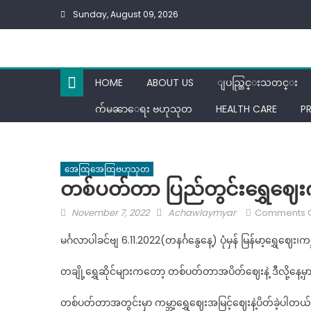
Skip
Sunday, August 09, 2026
to
content
HOME
ABOUT US
ျပည္တြင္းသတင္း
က်မၼာေရး ဗဟုသုတ
HEALTH CARE
P
အေထြအေထြဗဟုသုတ
တစ်ပတ်တာ ပြည်တွင်းရွှေဈေး
Posted
Author
November 7, 2022
Achawlaymyar
Comments O
on
မင်္ဂလာပါခင်ဗျ 6.11.2022(တနင်္ဂနွေနေ့) ပုံမှန် မြန်မာ့ရွှေဈေး
တချို့ရွှေဆိုင်များကတော့ တစ်ပတ်တာအပိတ်ဈေးနဲ့ ဒီလို့နေ့မ
တစ်ပတ်တာအတွင်းမှာ ကမ္ဘာ့ရွှေဈေးအမြင့်ဈေးနဲ့ပိတ်ခဲ့ပ