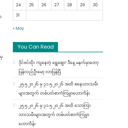
24
25
26
27
28
29
30
31
ာ
« May
You Can Read
မှ
ဒိုင်ဗင်ထိုး ကျနေတဲ့ ရွှေဈေး! ဒီနေ့ မနက်မှာတော့
ပြန်လည်ဦးမော့ လာပြန်ပြီ
၂၅.၅.၂၀၂၆ မှ ၃၁.၅.၂၀၂၆ အထိ စနေသားသမီး
များအတွက် တစ်ပတ်စာကံကြမ္မာဟောကိန်း
၂၅.၅.၂၀၂၆ မှ ၃၁.၅.၂၀၂၆ အထိ သောကြာ
သားသမီးများအတွက် တစ်ပတ်စာကံကြမ္မာ
ဟောကိန်း