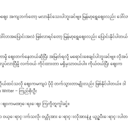
သုံးသပ်
ချက်
လာဈေး အကျဘက်တော့ မလာနိုင်သေးပါဘူးခင်ဗျ။ မြန်မာ့ရွှေဈေးလည်း ဒေါ်လ
နဲ့
ရှေ့
အလားအလာ
လာအပြောင်းအလဲ ဖြစ်လာရင်တော့ မြန်မာ့ရွှေဈေးလည်း ပြောင်းနိုင်ပါတယ်
တာမို့ ဈေးတက်နေတယ်ဆိုပြီး အမြတ်ရလို့ မရောင်းစေချင်ပါဘူးခင်ဗျ။ လိုအပ်
ပ်လာပြီမို့ လက်ဝယ် ကိုင်ထားတာ မရှိမှသာဝယ်ပါ။ ကိုယ်ဝယ်ပြီး ဈေးက
ိုယ်ထင်သလို ဈေးကမကျပဲ ပိုပို တက်သွားတာမျိုးလည်း ဖြစ်နိုင်ပါတယ်။ ဒါ
။ Writer – ကြည်စိုးဦး
ႊေဈး၊ကမၻာ့ေရႊေဈး ကြက္ပိတ္ရက္ပါခင္ဗ်။
႔မွာ ဝယ္ေရာင္းက်သလို၊ ဝယ္လိုအား ေရာင္းလိုအားနဲ႔ ယွဥ္ၿပီးေရာင္းပါတ