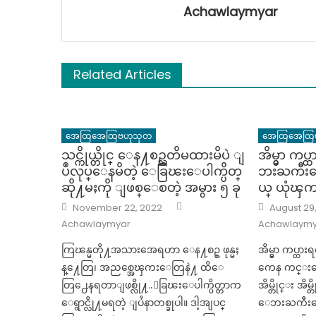
Achawlaymyar
Related Articles
အေထြအေထြဗဟုသုတ
အေထြအေထြ
သင္ကိုယ္တိုင္ ေန႔စဥ္သတိမထားမိပဲ ျ
အိမ္မွာ က
ပဳလုပ္ေနမိတဲ့ ေခြၽးေပါက္ပိတ္
ဘးႀကီးက
ဆို႔မႈကို ျဖစ္ေစတဲ့ အမွား ၅ ခု
ယ္ ယုံၾက
Author
Posted
Posted
November 22, 2022
August 29
on
on
Achawlaymyar
Achawlaymy
ကြၽန္မတို႔အသားအေရဟာ ေန႔စဥ္ ဖုန္မႈ
အိမ္မွာ ကပ္
န္႔ေတြ၊ အညစ္အေၾကးေတြနဲ႔ ထိေ
ကေန ကင္းေဝ
တြ႕ေနရတာျဖစ္လို႔..ေခြၽးေပါက္ပိတ္တာက
အိမ္တိုင္း အိမ
ေရွာင္လို႔မရတဲ့ ျပႆနာတစ္ခုပါ။ ဒါ့အျပင္
ေဘးႀကီးကေန