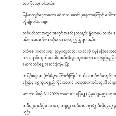
တာကိုတွေ့ရပါတယ်။
မြန်မာကျပ်ငွေကတော့ နဂိုထဲက ဖောင်းပွနေတာကြောင့် ဒေါ်
လိုမျိုးပါပဲခင်ဗျ။
တစ်ပတ်တာအတွင်းအလှုပ်အခတ်နည်းနည်းရှိလာခဲ့ပါတယ်။ ဒေါ်
ခင်ဗျ။အတက်ဖက်ကိုတော့ စောင့်ကြည့်ရပါမယ်။
ဝယ်ဈေး၊ရောင်းဈေး ခွာမှုတွေလည်း ယခင်လို ပုံမှန်မဖြစ်သေး
သာ ရောင်းထုတ်ပေးပါ။ ဝယ်လိုသူတွေကတော့ ဈေးနည်းနည်းလှု
နောက်တစ်နေ့ အဆင်းကြမ်းပြီး
အမြင့်ဈေးမှာ ပိုက်မိမှာကြောက်ကြပါတယ်။ စောင့်ရင်းလည်း က
ကြောင့် ရွှေကိုရေရှည်ကိုင်ထားရင် တော့အကောင်းဆုံးပါခင်ဗျ
မဂၤလာပါခင္ဗ် 6.11.2022(တနဂၤေႏြေန႔) ပုံမွန္ ျမန္မာ့ေရ
တခ်ိဳ႕ေရႊဆိုင္မ်ားကေတာ့ တစ္ပတ္တာအပိတ္ေဈးနဲ႔ ဒီလို႔ေန
ယ္ခင္ဗ်။