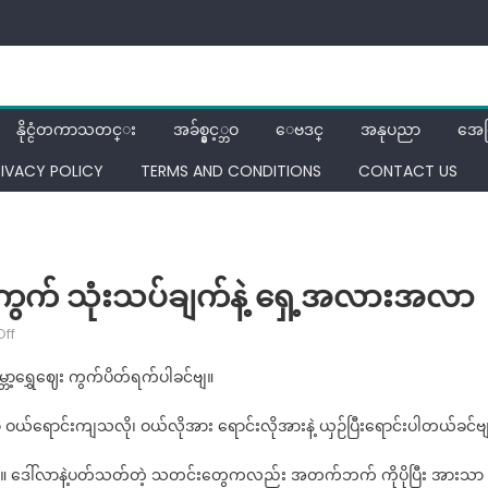
နိုင္ငံတကာသတင္း
အခ်စ္နွင့္ဘဝ
ေဗဒင္
အနုပညာ
အေ
RIVACY POLICY
TERMS AND CONDITIONS
CONTACT US
ကွက် သုံးသပ်ချက်နဲ့ ရှေ့အလားအလာ
on
ff
တစ်
၊ကမ္ဘာ့ရွှေဈေး ကွက်ပိတ်ရက်ပါခင်ဗျ။
ပတ်
တာ
ှာ ဝယ်ရောင်းကျသလို၊ ဝယ်လိုအား ရောင်းလိုအားနဲ့ ယှဉ်ပြီးရောင်းပါတယ်ခင်ဗ
ပြည်တွင်း
ရွှေ
ါတယ်။ ဒေါ်လာနဲ့ပတ်သတ်တဲ့ သတင်းတွေကလည်း အတက်ဘက် ကိုပိုပြီး အားသာ
ဈေးကွက်