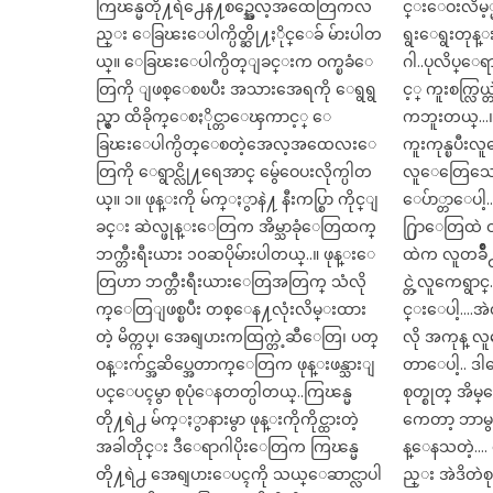
ကြၽန္မတို႔ရဲ႕ေန႔စဥ္အေလ့အထေတြကလ
င္းေဝးလိမ့္
ည္း ေခြၽးေပါက္ပိတ္ဆို႔ႏိုင္ေခ် မ်ားပါတ
ရွးေရွးတု
ယ္။ ေခြၽးေပါက္ပိတ္ျခင္းက ဝက္ၿခံေ
ဂါ..ပုလိပ္ေ
တြကို ျဖစ္ေစၿပီး အသားအေရကို ေရွရွ
င့္ ကူးစက္လြ
ည္မွာ ထိခိုက္ေစႏိုင္တာေၾကာင့္ ေ
ကဘူးတယ္…။ 
ခြၽးေပါက္ပိတ္ေစတဲ့အေလ့အထေလးေ
ကူးကုန္ၿပီ
တြကို ေရွာင္လို႔ရေအာင္ မွ်ေဝေပးလိုက္ပါတ
လူေတြေသေတ
ယ္။ ၁။ ဖုန္းကို မ်က္ႏွာနဲ႔ နီးကပ္စြာ ကိုင္ျ
ေပ်ာ္တာေပါ့.
ခင္း ဆဲလ္ဖုန္းေတြက အိမ္သာခုံေတြထက္
႐ြာေတြထဲ ဝ
ဘက္တီးရီးယား ၁၀ဆပိုမ်ားပါတယ္..။ ဖုန္းေ
ထဲက လူတခ်ိ
တြဟာ ဘက္တီးရီးယားေတြအတြက္ သံလို
င္တဲ့လူကေရွ
က္ေတြျဖစ္ၿပီး တစ္ေန႔လုံးလိမ္းထား
င္းေပါ့….အဲ
တဲ့ မိတ္ကပ္၊ အေရျပားကထြက္တဲ့ဆီေတြ၊ ပတ္
လို အကုန္ လ
ဝန္းက်င္အဆိပ္အေတာက္ေတြက ဖုန္းဖန္သားျ
တာေပါ့.. ဒါ
ပင္ေပၚမွာ စုပုံေနတတ္ပါတယ္..ကြၽန္မ
စုတ္စုတ္ အိမ္
တို႔ရဲ႕ မ်က္ႏွာနားမွာ ဖုန္းကိုကိုင္ထားတဲ့
ကေတာ့ ဘာမွမ
အခါတိုင္း ဒီေရာဂါပိုးေတြက ကြၽန္မ
န္ေနသတဲ့….
တို႔ရဲ႕ အေရျပားေပၚကို သယ္ေဆာင္လာပါ
ည္း အဲဒိတဲစ