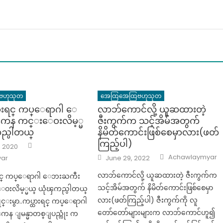
ဗဟုသုတ
အေထြအေထြဗဟုသုတ
ပ္ထားရင္ ကပ္ေရာဂါ ေ
လာဘ်ကောင်လို့ ယူဆထားတဲ့
ေန ကင္းေဝးလိမ့္မ
ဇီးကွက်က သင့်အိမ်အတွက်
ည္ပါတယ္
နိမိတ်ကောင်းဖြစ်စေမှာလား(ဖတ်
ကြည့်ပါ)
Author
, 2020
Author
Posted
Achawlaymyar
ar
June 29, 2022
on
လာဘ်ကောင်လို့ ယူဆထားတဲ့ ဇီးကွက်က
ထားရင္ ကပ္ေရာဂါ ေဘးႀကီး
သင့်အိမ်အတွက် နိမိတ်ကောင်းဖြစ်စေမှာ
းလိမ့္မယ္ ယုံၾကည္ပါတယ္
လား(ဖတ်ကြည့်ပါ) ဇီးကွက်ကို လူ
္တိုင္းမွာ..ကပ္ထားရင္ ကပ္ေရာဂါ
တော်တော်များများက လာဘ်ကောင်ဟူ၍
 ျမန္မာတစ္ျပည္လုံး က