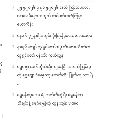
၂၅.၅.၂၀၂၆ မှ ၃၁.၅.၂၀၂၆ အထိ ကြာသပတေး
သားသမီးများအတွက် တစ်ပတ်စာကံကြမ္မာ
ဟောကိန်း
ေ
နောက် ၇၂နာရီအတွင်း မိုးရြာနိုင္ေသာေဒသမ်ား
း
နာမည်ကျော် လူရွှင်တော်အဖွဲ့ သီးလေးသီးထဲက
လူရွှင်တော် ပန်းသီး ကွယ်လွန်
င္
ရွှေဈေး ဆက်တိုက်ထိုးကျနေပြီ! အတက်ကြမ်းခဲ့
ၿ
တဲ့ ရွှေဈေး ဒီနေ့တော့ ဇောက်ထိုး ပြုတ်ကျသွားပြီ
….
ရွှေမန်းသူလေး ရဲ့ လက်ကိုဆွဲပြီး ရွှေမန်းသူ
သီချင်းနဲ့ ဖျော်ဖြေခဲ့တဲ့ ထွန်းထွန်း video