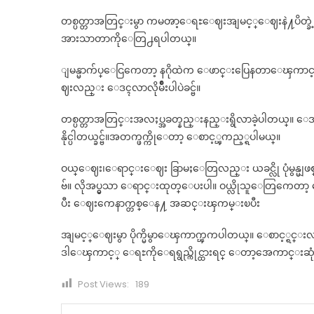
တစ္ပတ္တာအတြင္းမွာ ကမၻာ့ေရႊေဈးအျမင့္ေဈးနဲ႔ပိတ္ခ
အားသာတာကိုေတြ႕ရပါတယ္။
ျမန္မာက်ပ္ေငြကေတာ့ နဂိုထဲက ေဖာင္းပြေနတာေၾကာင့
ဈးလည္း ေဒၚလာလိုမ်ိဳးပါပဲခင္ဗ်။
တစ္ပတ္တာအတြင္းအလႈပ္အခတ္နည္းနည္းရွိလာခဲ့ပါတယ္။
နိုင္ပါတယ္ခင္ဗ်။အတက္ဖက္ကိုေတာ့ ေစာင့္ၾကည့္ရပါမယ္။
ဝယ္ေဈး၊ေရာင္းေဈး ခြာမႈေတြလည္း ယခင္လို ပုံမွန္မျဖ
ဗ်။ လိုအပ္မွသာ ေရာင္းထုတ္ေပးပါ။ ဝယ္လိုသူေတြကေတာ့ ေဈ
ပီး ေဈးကေနာက္တစ္ေန႔ အဆင္းၾကမ္းၿပီး
အျမင့္ေဈးမွာ ပိုက္မိမွာေၾကာက္ၾကပါတယ္။ ေစာင့္ရင္းလည္း 
ဒါေၾကာင့္ ေရႊကိုေရရွည္ကိုင္ထားရင္ ေတာ့အေကာင္းဆုံးပါ
Post Views:
189