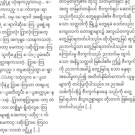
ထင်မှတ်ကြ၏။ ထိုသို့ သတ်မှတ်ခြင်း နှင့်
မယ္လို႔ ယုံၾကည္ပါတယ္…. ေ
အတူ တမြတ်တနိုးပင် ဇီးကွက်ရုပ် ဆောင်
န္းကလည္း ေက်ာက္ေရာ
သည်ကိုလည်း တွေ့ရဖူးပါ၏။ ဇီးကွက်ဆို
ရာဂါ.. ဝမ္းေရာဂါ အစရွိသျဖ
သော သတ္တဝါကို မြို့၌ တွေ့ရခဲ သော်လည်း
ယ္တဲ့ ေရာဂါဆိုးေတြ ျဖစ္ခဲ့ၾ
ကျေးလက် တောရွာများ၌ အလွယ်တကူပင်
တ႐ြာလုံး ႐ြာလုံးကြၽတ္
တွေ့မြင်ရတတ်ပါသည်။ ထိုသို့တွေ့မြင် ရာ
းလူေတြ အကုန္ေသၾကသတဲ့..
ညဘက်၌သာ တွေ့မြင်ရတတ်ပါသည်။ အ
ာ့ မေကာင္းဆိုး႐ြားေတြ
ကြောင်းမူ ဇီးကွက်သည် ညဘက်မှ ထွက်
. သူတို႔ေတြ ေပ်ာ္ျမဴးၿပီး
သော အနိဋ္ဌသတ္တဝါ ဖြစ်ပါ၏။ ဤ၌ ဇီးကွက
င္လာၾကသတဲ့.. ႐ြာေတြ
ကို ညဘက်အခါ၌ တွေ့မြင်ရ သော နေရာ
ဳ႕လည္း တျခားလြတ္ရာ ေရွာ
အပေါ်မူတည်၍ အတိတ်နိမိတ်ကောက် ယူမှု
ာင္..ေျပာင္းတဲ့လူက ေျပာ
များကို တင်ပြလိုပါသည်။ ၁။ ညအခါ
လိုနဲ႔ ႐ြာေတြဟာ တစျပင္
သစ်ကိုင်းစို၌ ဇီးကွက်နားနေ သည်ကို တွေ့
ူေျခတိတ္ၿပီး ေျခာက္ကပ္ေန
မြင်ရပါက စီးပွားဥစ္စာများ တိုးတက် ဖြစ်ထွန်
ေပမဲ့….႐ြာတစ္႐ြာမွာေတာ့ တဲ
တတ်ပါသည်။ […]
ေလး တစ္အိမ္မွာ ရွိတဲ့လူေတြ
ျဖစ္ဘဲ အေကာင္းတိုင္း က်
 မေကာင္းဆိုး႐ြားေတြလ
ုတ္ေလးထဲ ဝင္ဘို႔ […]