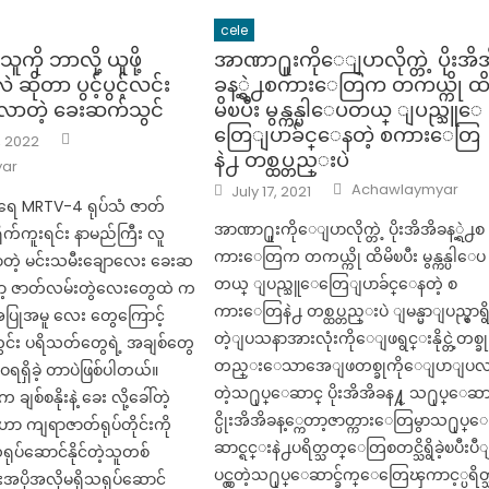
cele
သူကို ဘာလို့ ယူဖို့
အာဏာ႐ူးကိုေျပာလိုက္တဲ့ ပိုးအိ
လဲ ဆိုတာ ပွင့်ပွင့်လင်း
ခန့္ရဲ႕စကားေတြက တကယ္ကို ထ
ာလာတဲ့ ခေးဆက်သွင်
မိၿပီး မွန္ကန္ပါေပတယ္ ျပည္သူေ
တြေျပာခ်င္ေနတဲ့ စကားေတြ
Author
, 2022
နဲ႕ တစ္ထပ္တည္းပဲ
ar
Author
Posted
Achawlaymyar
July 17, 2021
on
ရေ MRTV-4 ရုပ်သံ ဇာတ်
အာဏာ႐ူးကိုေျပာလိုက္တဲ့ ပိုးအိအိခန့္ရဲ႕စ
ိုက်ကူးရင်း နာမည်ကြီး လူ
ကားေတြက တကယ္ကို ထိမိၿပီး မွန္ကန္ပါေပ
ာတဲ့ မင်းသမီးချောလေး ခေးဆ
တယ္ ျပည္သူေတြေျပာခ်င္ေနတဲ့ စ
့ ဇာတ်လမ်းတွဲလေးတွေထဲ က
ကားေတြနဲ႕ တစ္ထပ္တည္းပဲ ျမန္မာျပည္မွာရွ
အပြုအမူ လေး တွေကြောင့်
တဲ့ျပသနာအားလုံးကိုေျဖရွင္းနိုင္တဲ့တစ္ခု
ွင်း ပရိသတ်တွေရဲ့ အချစ်တွေ
တည္းေသာအေျဖတစ္ခုကိုေျပာျပလ
ဝရရှိခဲ့ တာပဲဖြစ်ပါတယ်။
တဲ့သ႐ုပ္ေဆာင္ ပိုးအိအိခန႔္ သ႐ုပ္ေဆ
ျစ်စနိုးနဲ့ ခေး လို့ခေါ်တဲ့
င္ပိုးအိအိခန့္ကေတာ့ဇာတ္ကားေတြမွာသ႐ုပ္ေ
ာ ကျရာဇာတ်ရုပ်တိုင်းကို
ဆာင္ရင္းနဲ႕ပရိတ္သတ္ေတြစတင္သိရွိခဲ့ၿပီးပီ
ရုပ်ဆောင်နိုင်တဲ့သူတစ်
ပင္လွတဲ့သ႐ုပ္ေဆာင္ခ်က္ေတြေၾကာင့္ပရိတ
းအပိုအလိုမရှိသရုပ်ဆောင်