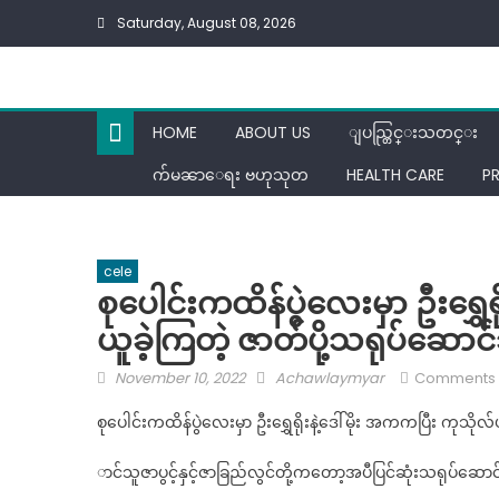
Skip
Saturday, August 08, 2026
to
content
HOME
ABOUT US
ျပည္တြင္းသတင္း
က်မၼာေရး ဗဟုသုတ
HEALTH CARE
P
cele
စုပေါင်းကထိန်ပွဲလေးမှာ ဦးရွှေ
ယူခဲ့ကြတဲ့ ဇာတ်ပို့သရုပ်ဆောင်သ
Posted
Author
November 10, 2022
Achawlaymyar
Comments 
on
စုပေါင်းကထိန်ပွဲလေးမှာ ဦးရွှေရိုးနဲ့ဒေါ်မိုး အကကပြီး ကုသိုလ
ာင်သူဇာပွင့်နှင့်ဇာခြည်လွင်တို့ကတော့အပီပြင်ဆုံးသရုပ်ဆောင