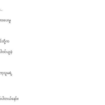
ဦး
ရွှေ
း…
ရိုး
နဲ့
ားပေးမှု
ဒေါ်
မိုး
အက
က
င်တို့က
ပြီး
ကုသိုလ်
ါဝင်ယူခဲ့
ပါဝင်
ယူခဲ့
ကြ
တဲ့
ော့သူမရဲ့
ဇာတ်ပို့
သရုပ်ဆောင်
သူဇာ
ပွ
င့်
်ပါတယ်နော်။
နှ