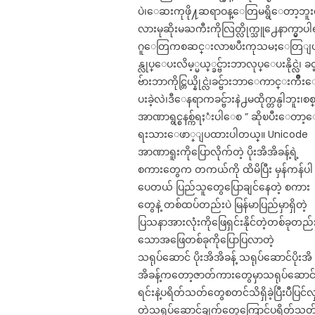
ပဲ၊ေဆးကုဖို႔ဆရာဝန္ေတြမရွိေတာ့ဘူး
လားမုဆိုးမႀကီးကိုလြတ္လိုက္သူ႕ေနာက္မွာပါ
ဂူေတြကစဆင္းလာၿပီးကုသမႈေတြျ
န္လုပ္ေပးလိမ့္မယ္္ခင္ဗ်ားဘာလုပ္ေပးနိုင္လဲ၊ ခင
ဗ်ားဘာကိုင္တြယ္နိုင္လဲ၊ခင္ဗ်ားဘာေကာင္းက်ိဳး
ပးခဲ့လဲ၊ဒီေနရာကခင္ဗ်ားနဲ႕မထိုက္တန္ပါဘူး၊စစ
အာဏာရွင္စနစ္က်ရႈံးပါေစ ” ဆိုၿပီးေတာ့
ရးသားေဖာ္ျပထားပါတယ္။ Unicode
အာဏာရူးကိုပြောလိုက်တဲ့ ပိုးအိအိခန့်ရဲ့
စကားတွေက တကယ်ကို ထိမိပြီး မှန်ကန်ပါ
ပေတယ် ပြည်သူတွေပြောချင်နေတဲ့ စကား
တွေနဲ့ တစ်ထပ်တည်းပဲ မြန်မာပြည်မှာရှိတဲ့
ပြသနာအားလုံးကိုဖြေရှင်းနိုင်တဲ့တစ်ခုတည်
သောအဖြေတစ်ခုကိုပြောပြလာတဲ့
သရုပ်ဆောင် ပိုးအိအိခန့် သရုပ်ဆောင်ပိုးအိ
အိခန့်ကတော့ဇာတ်ကားတွေမှာသရုပ်ဆောင
ရင်းနဲ့ပရိတ်သတ်တွေစတင်သိရှိခဲ့ပြီးပီပြင်လ
တဲ့သရုပ်ဆောင်ချက်တွေကြောင့်ပရိတ်သတ