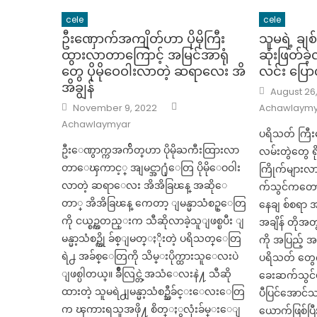
cele
cele
ဦးဏှောက်အကျိတ်‌ဟာ ပိုမိုကြီး
သူမရဲ့ ချစ်
ထွားလာတာကြောင့် အမြင်အာရုံ
ဆုံးဖြတ်ခဲ့
တွေ ပိုမိုဝေဝါးလာတဲ့ ဆရာလေး အိ
လင်း ပြေ
အိချွန်
Posted
August 26
on
Author
Posted
November 9, 2022
Achawlaymy
on
Achawlaymyar
ပရိသတ် ကြီး
ဦးေဏွာက္ကအက်ိတ္‌ဟာ ပိုမိုႀကီးထြားလာ
လမ်းတွဲတွေ ရ
တာေၾကာင့္ အျမင္အာ႐ုံေတြ ပိုမိုေဝဝါး
ကြိုက်များလ
လာတဲ့ ဆရာေလး အိအိခြၽန္ အဆိုေ
က်သွင်ကတော
တာ္ အိအိခြၽန္ ကေတာ့ ျမန္မာသံစဥ္ေတြ
နေချ စ်စရာ 
ကို ငယ္စဥ္ကတည္းက သီဆိုလာခဲ့သူျဖစ္ၿပီး ျ
အချိန် တိုအတ
မန္မာ့သံစဥ္ကို ခ်စ္ျမတ္ႏိုးတဲ့ ပရိသတ္ေတြ
ကို အပြည့် အ
ရဲ႕ အခ်စ္ေတြကို သိမ္းပိုက္ထားသူေလးပဲ
ပရိသတ် တွေက ခ
ျဖစ္ပါတယ္။ ခ်ိဳလြင္တဲ့အသံေလးနဲ႔ သီဆို
ခေးဆက်သွင်ဟ
ထားတဲ့ သူမရဲ႕ျမန္မာ့သံစဥ္သီခ်င္းေလးေတြ
ပီပြင်အောင်သ
က ၾကားရသူအဖို႔ စိတ္ႏွလုံးခ်မ္းေျ
ယောက်ဖြစ်ပြီ