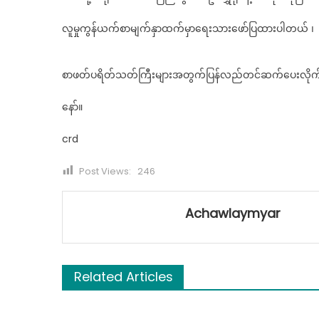
လူမှုကွန်ယက်စာမျက်နှာထက်မှာရေးသားဖော်ပြထားပါတယ် ၊
စာဖတ်ပရိတ်သတ်ကြီးများအတွက်ပြန်လည်တင်ဆက်ပေးလို
နော်။
crd
Post Views:
246
Achawlaymyar
Related Articles