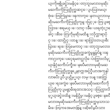
ယ္၊ကိုဗစ္ကိုခင္ဗ်ားမနိုင္ေတာ့ဘူးမလား၊မုဆိုး
မႀကီးကိုလြတ္လိုက္အဆင္ေျပသြားမယ္၊
ဗုံးေတြကြဲမွာေၾကာက္ေနတယ္မလား၊မု
ဆိုးမႀကီးကိုလြတ္လိုက္ပန္းပြင့္ေတြျဖစ
သြားေစရမယ္ ၊ေသာင္းခ်ီေပးရတဲ့ႏွ
ခါင္းစီးေတြကိုမုဆိုးမထိန္းလိုက္တာရာပို
င္းေထာင္ပိုင္းတန္းေရာက္သြားတယ္၊စီး
ပြားေရးေတြမေကာင္းေတာ့ဘူးမလား
မုဆိုးမႀကီးကိုလြတ္လိုက္အခက္ခဲမွန္သမွ်ပိန္းၾ
ကာ႐ႊက္ေပၚေရမတင္သလိုေပ်ာက္သြားလိမ့္
ယ္၊နိုင္ငံႀကီးပ်က္စီးေနၿပီမလား၊မုဆိုးမႀ
ကီးကိုလြတ္လိုက္သူ႕ေနာက္ကအင္ဂ်င္နီယာအကုန္ပါ
လာၿပီးျပဳျပင္လိမ့္မယ္၊ လမ္းပန္းဆက္သြ
ယ္ေရးခက္ခဲေနၿပီမလား၊မုဆိုးမႀကီးကို
လြတ္လိုက္ျမန္မာ့မီးရထားအသင္းထြက္လာလ
မ့္မယ္၊ခင္ဗ်ားထိန္းမနိုင္သိမ္းမနိုင္ျဖစ္ေနၿပ
မလား။မုဆိုးမႀကီးကိုလြတ္လိုက္အေမ့သားသ
မီးေတြကအေမတစ္ခြန္းဆိုၿငိမ္ၿပီးသား