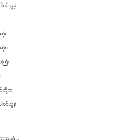
င့်
ါဝင်ယူခဲ့
ဇာ
ခြည်
လွင်
ဆုံး
ုံး၊
်ကြီး
။
င်တို့က
ါဝင်ယူခဲ့
တော့သူမရဲ့…