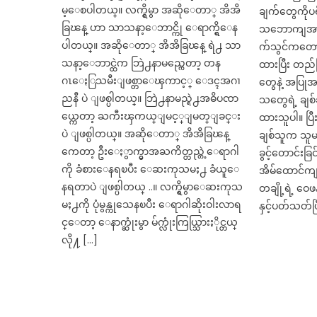
မ့ေစပါတယ္။ လက္ရွိမွာ အဆိုေတာ္ အိအိ
ချက်တွေကိ
ခြၽန္ ဟာ သာသနာ့ေဘာင္ကို ေရာက္ရွိေန
သဘောကျအား
ပါတယ္။ အဆိုေတာ္ အိအိခြၽန္ ရဲ႕ သာ
က်သွင်ကတော့ 
သနာ့ေဘာင္ထဲက ဘြဲ႕နာမည္ကေတာ့ တန
ထားပြီး တည်
ဂၤေႏြသမီးျဖစ္တာေၾကာင့္ ေဒၚအဂၢ
တွေနဲ့ အပြု
ညနီ ပဲ ျဖစ္ပါတယ္။ ဘြဲ႕နာမည္ရဲ႕အဓိပၸာ
သတွေရဲ့ ချစ်
ယ္ကေတာ့ ႀကီးၾကယ္ျမင့္ျမတ္ျခင္း
ထားသူပါ။ ပြီး
ပဲ ျဖစ္ပါတယ္။ အဆိုေတာ္ အိအိခြၽန္
ချစ်သူက သူမက
ကေတာ့ ဦးေႏွာက္မွာအႀကိတ္တည္တဲ့ေရာဂါ
ခွင့်တောင်းခြင
ကို ခံစားေနရၿပီး ေဆးကုသမႈ႕ ခံယူေ
အိမ်ထောင်ကျခ
နရတာပဲ ျဖစ္ပါတယ္ ..။ လက္ရွိမွာေဆးကုသ
တချို့ရဲ့ ဝေဖ
မႈ႕ကို ပုံမွန္ကုသေနၿပီး ေရာဂါဆိုးဝါးလာရ
နှင့်ပတ်သတ်ပြ
င္ေတာ့ ေနာက္ဆုံးမွာ မ်က္လုံးကြယ္သြားႏိုင္တယ္
လို႔ […]