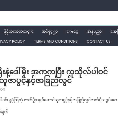
နိုင္ငံတကာသတင္း
အခ်စ္နွင့္ဘဝ
ေဗဒင္
အနုပညာ
အေ
RIVACY POLICY
TERMS AND CONDITIONS
CONTACT US
ရိုးနဲ့ဒေါ်မိုး အကကပြီး ကုသိုလ်ပါဝင်
ူဇာပွင့်နှင့်ဇာခြည်လွင်
on
Off
စုပေါင်း
်ပါဝင်ယူခဲ့ကြတဲ့ ဇာတ်ပို့သရုပ်ဆောင်သူဇာပွင့်နှင့်ဇာခြည်လွင်ဇာတ်ပို့သရုပ်ဆေ
ကထိန်ပွဲ
လေး
်ချက်
မှာ