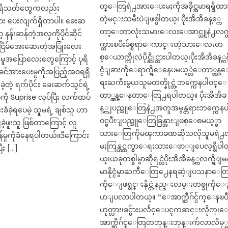
တ္ေတြရဲ႕အားေပးမႈကိုအခိုင္အမာရရွိထာ
ုပရိသတ်တွေကလည်း
တဲ့မင္းသမီးပဲျဖစ္ပါတယ္၊ ပိုးအိအိခန့္ကေ
 ပေးလျက်ရှိတာပါ။ ခေးဆ
တာ့ေဘာလုံးသမားေလးေအာင္သူနဲ႕လက္
နန်းဆန်တဲ့အလှကိုပိုင်ဆိုင်
က္ထားၿပီးခ်စ္စရာေကာင္းတဲ့သားေလးတ
ငြိမ်အေးဆေးတဲ့အပြုံးလေး
စ္ေယာက္ကိုလဲပိုင္ဆိုင္ထားပါတယ္၊ပိုးအိအိခန့္ကနိ
အမူအပြောလေးတွေကြောင့် ပုရိ
င္ငံျခားကိုေရာက္ရွိေနေပမယ့္လဲေတာ္လွန္
ခင်အားပေးမှုကိုအပြည့်အဝရရှိ
ရးႀကီးမွယသူမတတ္နိုင္တဲ့ဘက္ကေနပါဝင္ေ
ခဲ့တဲ့ ရက်ပိုင်း ခေးဆက်သွင်ရဲ့
တာ္လွန္ေနတာေတြ႕ရပါတယ္။ ပိုးအိအိခ
ို Suprise လုပ်ပြီး လက်ထပ်
န့္ကျပည္သူေတြနဲ႕အတူအမွန္တရားဘက္ကေနပ
်းခံခဲ့ရပေမဲ့ သူမရဲ့ ချစ်သူ ဟာ
ဝင္ၿပီးျပည္သူေတြခြန္အားျဖစ္ေစမယ့္စာ
ဲ့ဖူးသူ ဖြစ်တာကြောင့် လူ
သားေတြကိုမၾကာခဏဆိုသလိုသူမရဲ႕
န်မှုကိုခံနေရပါတယ်။ဒီကြောင်း
မႈကြန္ယင္ထက္မွာေရးသားေဖာ္ျပေလ့ရွိပ
ီး […]
ယ္၊ယခုတစ္ခါမွာဆိုရင္လဲပိုးအိအိခန့္ကလက္ရွိျမန
မာနိုင္ငံမွာႀကဳံေတြ႕ေနရဆဲ့ျပသနာေတ
ကိုေျဖရွင္းနိုင္တဲ့နည္းလမ္းတစ္ခုကိုေ
ပာျပလာပါတယ္။ “ေအာက္ဆီဂ်င္ပ်က္ေနၿပ
ဟုတ္လား၊ခင္ဗ်ားပလႅင္ေပၚကဆင္းလိုက္၊
အာက္ဆီဂ်င္ေတြတဘုန္းဘုန္းက်လာလိမ့္