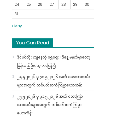
24
25
26
27
28
29
30
31
« May
You Can Read
ဒိုင်ဗင်ထိုး ကျနေတဲ့ ရွှေဈေး! ဒီနေ့ မနက်မှာတော့
ပြန်လည်ဦးမော့ လာပြန်ပြီ
၂၅.၅.၂၀၂၆ မှ ၃၁.၅.၂၀၂၆ အထိ စနေသားသမီး
များအတွက် တစ်ပတ်စာကံကြမ္မာဟောကိန်း
၂၅.၅.၂၀၂၆ မှ ၃၁.၅.၂၀၂၆ အထိ သောကြာ
သားသမီးများအတွက် တစ်ပတ်စာကံကြမ္မာ
ဟောကိန်း