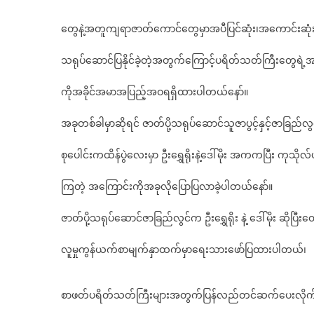
တွေနဲ့အတူကျရာဇာတ်ကောင်တွေမှာအပီပြင်ဆုံး၊အကောင်းဆုံ
သရုပ်ဆောင်ပြနိုင်ခဲ့တဲ့အတွက်ကြောင့်ပရိတ်သတ်ကြီးတွေရဲ့အ
ကိုအခိုင်အမာအပြည့်အဝရရှိထားပါတယ်နော်။
အခုတစ်ခါမှာဆိုရင် ဇာတ်ပို့သရုပ်ဆောင်သူဇာပွင့်နှင့်ဇာခြည်လွ
စုပေါင်းကထိန်ပွဲလေးမှာ ဦးရွှေရိုးနဲ့ဒေါ်မိုး အကကပြီး ကုသိုလ်ပ
ကြတဲ့ အကြောင်းကိုအခုလိုပြောပြလာခဲ့ပါတယ်နော်။
ဇာတ်ပို့သရုပ်ဆောင်ဇာခြည်လွင်က ဦးရွှေရိုး နဲ့ ဒေါ်မိုး ဆိုပြီးတ
လူမှုကွန်ယက်စာမျက်နှာထက်မှာရေးသားဖော်ပြထားပါတယ်၊
စာဖတ်ပရိတ်သတ်ကြီးများအတွက်ပြန်လည်တင်ဆက်ပေးလိုက