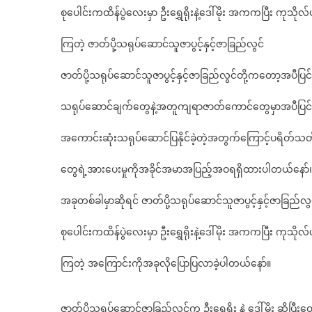
စုပေါင်းကထိန်ပွဲလေးမှာ ဦးရွှေရိုးနဲ့ဒေါ်မိုး အကကပြီး ကုသိုလ်ပ
ကြတဲ့ ဇာတ်ပို့သရုပ်ဆောင်သူဇာပွင့်နှင့်ဇာခြည်လွင်
ဇာတ်ပို့သရုပ်ဆောင်သူဇာပွင့်နှင့်ဇာခြည်လွင်တို့ကတော့အပီပြင်
သရုပ်ဆောင်ချက်တွေနဲ့အတူကျရာဇာတ်ကောင်တွေမှာအပီပြင်ဆ
အကောင်းဆုံးသရုပ်ဆောင်ပြနိုင်ခဲ့တဲ့အတွက်ကြောင့်ပရိတ်သတ
တွေရဲ့အားပေးမှုကိုအခိုင်အမာအပြည့်အဝရရှိထားပါတယ်နော်
အခုတစ်ခါမှာဆိုရင် ဇာတ်ပို့သရုပ်ဆောင်သူဇာပွင့်နှင့်ဇာခြည်လွ
စုပေါင်းကထိန်ပွဲလေးမှာ ဦးရွှေရိုးနဲ့ဒေါ်မိုး အကကပြီး ကုသိုလ်ပ
ကြတဲ့ အကြောင်းကိုအခုလိုပြောပြလာခဲ့ပါတယ်နော်။
ဇာတ်ပို့သရုပ်ဆောင်ဇာခြည်လွင်က ဦးရွှေရိုး နဲ့ ဒေါ်မိုး ဆိုပြီး