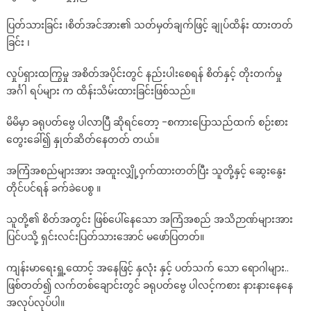
စရိုက်
ပြတ်သားခြင်း ၊စိတ်အင်အား၏ သတ်မှတ်ချက်ဖြင့် ချုပ်ထိန်း ထားတတ်
လက္ခဏ
ခြင်း ၊
များ
လှုပ်ရှားထကြွမှု အစိတ်အပိုင်းတွင် နည်းပါးစေရန် စိတ်နှင့် တိုးတက်မှု
အင်္ဂါ ရပ်များ က ထိန်းသိမ်းထားခြင်းဖြစ်သည်။
မိမိမှာ ခရုပတ်ဗွေ ပါလာပြီ ဆိုရင်တော့ -စကားပြောသည်ထက် စဉ်းစား
တွေးခေါ်၍ နှုတ်ဆိတ်နေတတ် တယ်။
အကြံအစည်များအား အထူးလျှို့ဝှက်ထားတတ်ပြီး သူတို့နှင့် ဆွေးနွေး
တိုင်ပင်ရန် ခက်ခဲပေစွ ။
သူတို့၏ စိတ်အတွင်း ဖြစ်ပေါ်နေသော အကြံအစည် အသိဉာဏ်များအား
ပြင်ပသို့ ရှင်းလင်းပြတ်သားအောင် မဖော်ပြတတ်။
ကျန်းမာရေးရှူ့ထောင့် အနေဖြင့် နှလုံး နှင့် ပတ်သက် သော ရောဂါများ..
ဖြစ်တတ်၍ လက်တစ်ချောင်းတွင် ခရုပတ်ဗွေ ပါလင့်ကစား နားနားနေနေ
အလုပ်လုပ်ပါ။