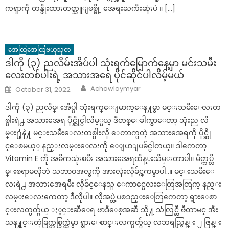
ကၡာကို တန္ဖိုးထားတတ္သူျဖစ္ဖို့ အေရးႀကီးဆုံးပဲ ။ […]
အေထြအေထြဗဟုသုတ
ဒါကို (၃) ညလိမ်းအိပ်ပါ သုံးရက်မြောက်နေ့မှာ မင်းသမီး
လေးတစ်ပါးရဲ့ အသားအရေ ပိုင်ဆိုင်ပါလိမ့်မယ်
Author
Posted
Achawlaymyar
October 31, 2022
on
ဒါကို (၃) ညလိမ္းအိပ္ပါ သုံးရက္ေျမာက္ေန႔မွာ မင္းသမီးေလးတ
စ္ပါးရဲ႕ အသားအေရ ပိုင္ဆိုင္ပါလိမ့္မယ္ ဒီတစ္ေခါက္မွာေတာ့ သုံးည လိ
မ္း႐ုံနဲ႔ မင္းသမီးေလးတစ္ပါးလို ေတာက္ပတဲ့ အသားအေရကို ပိုင္ဆို
င္ေစမယ့္ နည္းလမ္းေလးကို ေျပာျပခ်င္ပါတယ္။ ဒါကေတာ့
Vitamin E ကို အဓိကသုံးၿပီး အသားအေရထိန္းသိမ္းတာပါ။ မိတ္ကပ္လိ
မ္းစရာမလိုဘဲ သဘာဝအလွကို အားလုံးလိုခ်င္ၾကမွာပါ..။ မင္းသမီးေ
လးရဲ႕ အသားအေရမ်ိဳး လိုခ်င္ေနသူ ေကာင္မေလးေတြအတြက္ နည္း
လမ္းေလးကေတာ့ ဒီလိုပါ။ လိုအပ္တဲ့ပစၥည္းေတြကေတာ့ ရွားေစာ
င္းလတ္ပတ္ဂ်ယ္ ႏွင္းဆီေရ ဗာဒီေစ့အဆီ သို႔ သံလြင္ဆီ ဗီတာမင္ အီး
သန႔္ရွင္းတဲ့ခြက္တစ္ခြက္ထဲမွာ ရွားေစာင္းလက္ပတ္ဂ်ယ္ လဘရည္ဇြန္း ၂ ဇြန္း