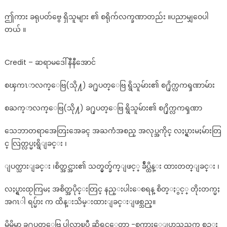
ဤကား ခရုပတ်ဗွေ ရှိသူများ ၏ စရိုက်လက္ခဏာတည်း ။ပညာမျှဝေပါ
တယ် ။
Credit – ဆရာမဒေါ်နီနီအောင်
စၾကၤာလက္ေဗြ(သို႔) ခ႐ုပတ္ေဗြ ရွိသူမ်ား၏ စ႐ိုက္လကၡဏာမ်ား
စႀက္ာလက္ေဗြ(သို႔) ခ႐ုပတ္ေဗြ ရွိသူမ်ား၏ စ႐ိုက္လကၡဏာ
သေဘာတရာအေတြးအေခၚ အႀကံအစည္ အလုပ္အကိုင္ လႈပ္ရွားမႈမ်ားတြ
င္ လြတ္လပ္မႈရွိျခင္း ၊
ျပတ္သားျခင္း ၊စိတ္အင္အား၏ သတ္မွတ္ခ်က္ျဖင့္ ခ်ဳပ္ထိန္း ထားတတ္ျခင္း ၊
လႈပ္ရွားထႂကြမႈ အစိတ္အပိုင္းတြင္ နည္းပါးေစရန္ စိတ္ႏွင့္ တိုးတက္မႈ
အဂၤါ ရပ္မ်ား က ထိန္းသိမ္းထားျခင္းျဖစ္သည္။
မိမိမွာ ခ႐ုပတ္ေဗြ ပါလာၿပီ ဆိုရင္ေတာ့ -စကားေျပာသည္ထက္ စဥ္း