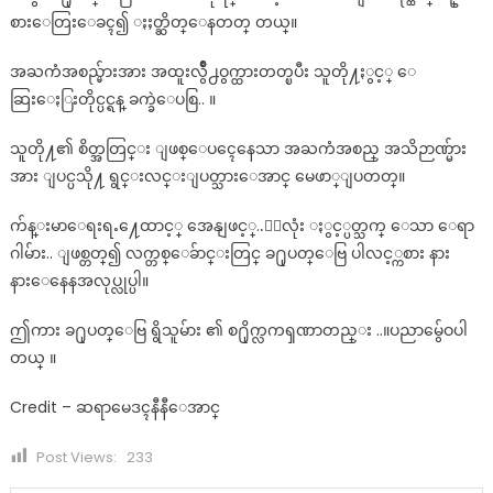
စားေတြးေခၚ၍ ႏႈတ္ဆိတ္ေနတတ္ တယ္။
အႀကံအစည္မ်ားအား အထူးလွ်ိဳ႕ဝွက္ထားတတ္ၿပီး သူတို႔ႏွင့္ ေ
ဆြးေႏြးတိုင္ပင္ရန္ ခက္ခဲေပစြ.. ။
သူတို႔၏ စိတ္အတြင္း ျဖစ္ေပၚေနေသာ အႀကံအစည္ အသိဉာဏ္မ်ား
အား ျပင္ပသို႔ ရွင္းလင္းျပတ္သားေအာင္ မေဖာ္ျပတတ္။
က်န္းမာေရးရႉ႔ေထာင့္ အေနျဖင့္..ႏွလုံး ႏွင့္ပတ္သက္ ေသာ ေရာ
ဂါမ်ား.. ျဖစ္တတ္၍ လက္တစ္ေခ်ာင္းတြင္ ခ႐ုပတ္ေဗြ ပါလင့္ကစား နား
နားေနေနအလုပ္လုပ္ပါ။
ဤကား ခ႐ုပတ္ေဗြ ရွိသူမ်ား ၏ စ႐ိုက္လကၡဏာတည္း ..။ပညာမွ်ေဝပါ
တယ္ ။
Credit – ဆရာမေဒၚနီနီေအာင္
Post Views:
233