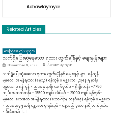
Achawlaymyar
Related Articles
အေထြအေထြဗဟုသုတ
လက်ရှိပြေးဆွဲနေသော ရထား ထွက်ချိန်နှင့် စျေးနှုန်းများ
Author
Posted
Achawlaymyar
November 9, 2022
on
လက်ရှိပြေးဆွဲနေသော ရထား ထွက်ချိန်နှင့် စျေးနှုန်းများ.. ရန်ကုန်-
မန္တလေး အမြန်ရထား (နေ့စဉ်) ရန်ကုန် မှ မန္တလေး− ညနေ ၅ နာရီ၊
မန္တလေး မှ ရန်ကုန် − ညနေ ၄ နာရီ၊ လက်မှတ်ခ − ရိုးရိုးတန်း -7750
ကျပ်၊ အထက်တန်း – 15500 ကျပ်၊ အိပ်စင် – 21000 ကျပ် ရန်ကုန်-
မန္တလေး လေအိတ် အမြန်ရထား (သောကြာ/ တနင်္ဂနွေ) ရန်ကုန် မှ မန္တလေ
− ညနေ ၃း၄၅ နာရီ မန္တလေး မှ ရန်ကုန် − နေ့လည် ၃း၀၀ နာရီ လက်မှတ်ခ
− ရိုးရိုးတန်း […]