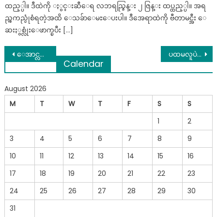
ထည့္ပါ။ ဒီထဲကို ႏွင္းဆီေရ လဘရည္ဇြန္း ၂ ဇြန္း ထပ္ထည့္ပါ။ အရ
ည္ၾကည္ပုံစံရတဲ့အထိ ေသခ်ာေမႊေပးပါ။ ဒီအေရာထဲကို ဗီတာမင္အီး ေ
ဆးႏွစ္လုံးေဖာက္ၿပီး […]
Post
ေအာင္လအန္ဆန္းကဂ်ပန္ဖိုက္တာ အိုကာမီကို ပထမအခ်ီ ၂ မိနစ္အတြင္း ၁း၄၂စကၠန္႔ ပင္ အလဲထိုးအနိုင္(Congratulation ပါ)
ပထမလူပဲ ဖွဈဖွဈဒုတိယ လူပဲဖွဈဖွစ ျတနျဖိုးဆိုတာ ထားတဲ့ လူအပေါျမှာပဲမူတညျပါတယျ
Calendar
navigation
August 2026
M
T
W
T
F
S
S
1
2
3
4
5
6
7
8
9
10
11
12
13
14
15
16
17
18
19
20
21
22
23
24
25
26
27
28
29
30
31