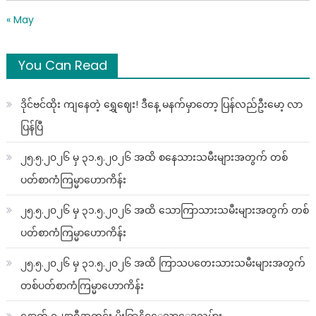
« May
You Can Read
ဒိုင်ဗင်ထိုး ကျနေတဲ့ ရွှေဈေး! ဒီနေ့ မနက်မှာတော့ ပြန်လည်ဦးမော့ လာ
ပြန်ပြီ
၂၅.၅.၂၀၂၆ မှ ၃၁.၅.၂၀၂၆ အထိ စနေသားသမီးများအတွက် တစ်
ပတ်စာကံကြမ္မာဟောကိန်း
၂၅.၅.၂၀၂၆ မှ ၃၁.၅.၂၀၂၆ အထိ သောကြာသားသမီးများအတွက် တစ်
ပတ်စာကံကြမ္မာဟောကိန်း
၂၅.၅.၂၀၂၆ မှ ၃၁.၅.၂၀၂၆ အထိ ကြာသပတေးသားသမီးများအတွက်
တစ်ပတ်စာကံကြမ္မာဟောကိန်း
နောက် ၇၂နာရီအတွင်း မိုးရြာနိုင္ေသာေဒသမ်ား