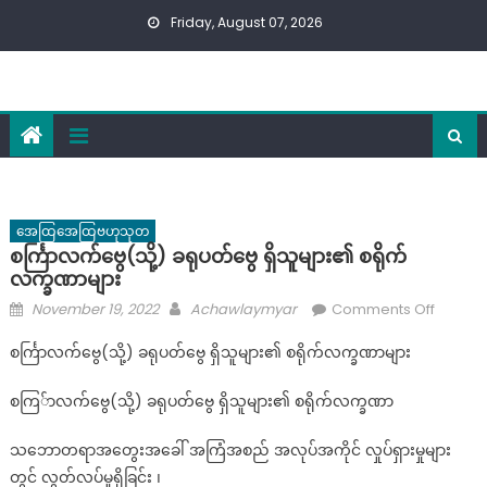
Skip
Friday, August 07, 2026
to
content
အေထြအေထြဗဟုသုတ
စင်္ကြာလက်ဗွေ(သို့) ခရုပတ်ဗွေ ရှိသူများ၏ စရိုက်
လက္ခဏာများ
Posted
Author
on
November 19, 2022
Achawlaymyar
Comments Off
on
စ
စင်္ကြာလက်ဗွေ(သို့) ခရုပတ်ဗွေ ရှိသူများ၏ စရိုက်လက္ခဏာများ
င်္
ကြာ
စကြ်ာလက်ဗွေ(သို့) ခရုပတ်ဗွေ ရှိသူများ၏ စရိုက်လက္ခဏာ
လက်ဗွေ(
ခရုပတ်ဗ
သဘောတရာအတွေးအခေါ် အကြံအစည် အလုပ်အကိုင် လှုပ်ရှားမှုများ
ရှိ
တွင် လွတ်လပ်မှုရှိခြင်း ၊
သူများ