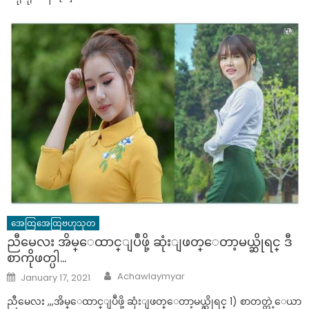
အေထြအေထြဗဟုသုတ
ညီမေလး အိမ္ေထာင္ျပဳဖို့ ဆုံးျဖတ္ေတာ့မယ္ဆိုရင္ ဒီ
စာကိုဖတ္ပါ…
Author
Posted
Achawlaymyar
January 17, 2021
on
ညီမေလး ,,,အိမ္ေထာင္ျပဳဖို့ ဆုံးျဖတ္ေတာ့မယ္ဆိုရင္ 1) စာတတ္တဲ့ေယာ