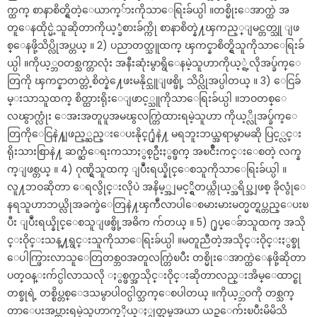
က္ထက္ စာနာစိတ္ရွိတဲ့ေယာက္်ားကိုသာေရြးခ်ယ္ပါ ။တစ္မိုးေအာက္ထဲ အ
တူေနထိုင္မဲ့သူဆိုတာကိုယ့္ခံစားခ်က္ကို စာနာစိတ္နဲ႔ၾကည့္ျမင္တတ္သူ ျဖ
စ္ေနဖို့သိပ္လိုအပ္တယ္ ။ 2) ပညာတတ္သူထက္ ၾကင္နာစိတ္ရွိသူကိုသာေရြးခ်
ယ္ပါ ။ကိုယ့္ဘဝတစ္သက္တာလုံး အနီးဆုံးမွာရွိေနမဲ့သူဟာကိုယ့္ရဲ့လိုအပ္ခ်က္ေ
တြကို ၾကင္နာတတ္တဲ့စိတ္နဲ႔ေဖးမနိုင္သူျဖစ္ဖို့ သိပ္လိုအပ္ပါတယ္ ။ 3) ေငြခ်
မ္းသာသူထက္ စိတ္ထားရိုးေျဖာင့္သူကိုသာေရြးခ်ယ္ပါ ။ဘဝတစ္ေ
လၽွာက္လုံး ေအးအတူပူအမၽွလက္တြဲထားရမဲ့သူဟာ ကိုယ့္လိုအပ္ခ်က္ေ
တြကိုေငြနဲ႔ျဖည့္ဆည္းေပးနိုင္႐ုံနဲ႔ မရဘူးဘယ္အရာမွာမဆို ပြင့္လင္း
ရိုးသားစြာနဲ႔ ဆက္ဆံေရးကသာႏွစ္ဦးႏွစ္ဖက္ အၿငိဳးကင္းေစတဲ့ လက္န
က္ျဖစ္တယ္ ။ 4) ဂုဏ္ရွိသူထက္ ျပဳံးရယ္နိုင္ေစသူကိုသာေရြးခ်ယ္ပါ ။
လူ႔ဘဝဆိုတာ ေရလွိုင္းလိုပဲ အနိမ့္အျမင့္ရွိတယ္ကိုယ့္အရိပ္အျဖစ္ ခိုလွုံေ
နရသူဟာဘယ္လိုအခက္ခဲေတြနဲ႔ၾကဳံလာပါေစမားမားမတ္မတ္ရပ္တည္ေပးၿ
ပီး ျပဳံးရယ္နိုင္ေစသူျဖစ္ဖို့အဓိက က်တယ္ ။ 5) ႐ုပ္ေခ်ာသူထက္ အသို
င္းဝိုင္းသန္႔ရွင္းသူကိုသာေရြးခ်ယ္ပါ ။မတူညီတဲ့အသိုင္းဝိုင္းႏွစ္ခု
ေပါက္ဖြားလာသူေတြတစ္ဘဝအတူလက္တြဲၿပီး တစ္မိုးေအာက္ထဲေနဖို့ဆိုတာ
ပတ္ဝန္းက်င္ပါလာသလို ႏွစ္ဖက္အသိုင္းဝိုင္းဆိုတာလည္းအိမ္ေထာင္စု
တစ္ခုရဲ့ တစ္စိပ္တစ္ေဒသမွာပါဝင္ပါတ္သက္ေစပါတယ္ ။ကိုယ့္ဘဝကို တစ္သက္
တာေပးအပ္ထားရမဲ့သူဟာက္ိုယ္ႏွုတ္အမူအယာ ယဥ္ေက်းၿပီးမိမိသိ