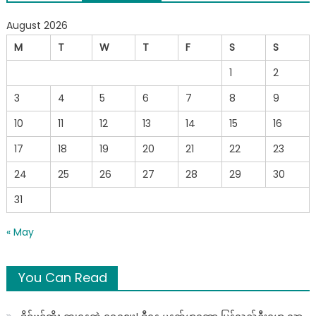
navigation
August 2026
M
T
W
T
F
S
S
1
2
3
4
5
6
7
8
9
10
11
12
13
14
15
16
17
18
19
20
21
22
23
24
25
26
27
28
29
30
31
« May
You Can Read