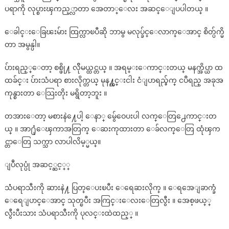
ပရာကို လုပ္စားၾကည့္လာတာ အေတာ္ေလး အဆင္ေျပပါတယ္ ။
ခါ
င္းေ
ေခါင္းေခြၽးမ်ား ထြက္လာၿပီဆို ဘာမွ မလုပ္ခ်င္ေလာက္ေအာင္ စိတ္ပ်က္မိ
ခြၽး
တ
တာ အမွန္ပါ။
အား
ပ်ားရည္္ေတာ့ စစ္ဖို႔ လိိုမယ္ထင္တယ္ ။ အရမ္းေကာင္းတယ္ မနက္အိပ္ယာ ထ
ထြ
က္
ထခ်င္း ပ်ားသံပရာ စားလိုက္တယ္ မုန႔္ဟင္းငါး ငံျပာရည္ခ်က္ ငပိိရည္ အခုအ
ဝ
ကုန္စားတာ ေသြးတိုး မရွိတာ့ဘူး ။
မ္း
ခ်ဳ
တအားေတာ့ မစားနဲ႔ေပါ့ ေနာ္ မွ်ေဝေပးပါ လက္ေတြ႕ေကာင္းတ
ပ္္
ယ္ ။ အာ႐ုံေၾကာအတြက္ ေဆးကုထားတာ ေခ်လက္ေတြ ထုံၾက
မူးေ
င္တာေတြ သက္သာ လာပါလိမ့္မယ္။
ဝ
တာေ
ျပဳလုပ္ပုံ အဆင့္ဆင့္္
တြ
အ
သံံပရာသီးကို ဆားနဲ႔ ပြတ္ေပးၿပီး ေရေဆးလိုက္ ။ ေရအေျခာက္ခံ
တြ
ေရေျပာင္ေအာင္ သုတ္ၿပီး အကြင္းေလးေတြလွီး ။ အေစ့ဖယ္္
က္
လွီးပီးသား သံပရာသီးကို ပုလင္းထဲထည့္ ။
ေ