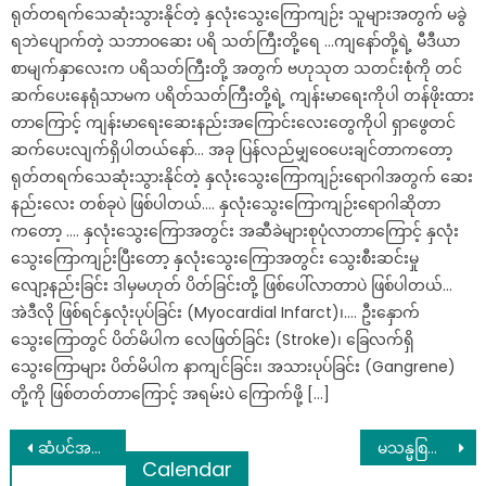
ရုတ်တရက်သေဆုံးသွားနိုင်တဲ့ နှလုံးသွေးကြောကျဉ်း သူများအတွက် မခွဲ
ရဘဲပျောက်တဲ့ သဘာဝဆေး ပရိ သတ်ကြီးတို့ရေ …ကျနော်တို့ရဲ့ မီဒီယာ
စာမျက်နှာလေးက ပရိသတ်ကြီးတို့ အတွက် ဗဟုသုတ သတင်းစုံကို တင်
ဆက်ပေးနေရုံသာမက ပရိတ်သတ်ကြီးတို့ရဲ့ ကျန်းမာရေးကိုပါ တန်ဖိုးထား
တာကြောင့် ကျန်းမာရေးဆေးနည်းအကြောင်းလေးတွေကိုပါ ရှာဖွေတင်
ဆက်ပေးလျက်ရှိပါတယ်နော်… အခု ပြန်လည်မျှဝေပေးချင်တာကတော့
ရုတ်တရက်သေဆုံးသွားနိုင်တဲ့ နှလုံးသွေးကြောကျဉ်းရောဂါအတွက် ဆေး
နည်းလေး တစ်ခုပဲ ဖြစ်ပါတယ်…. နှလုံးသွေးကြောကျဉ်းရောဂါဆိုတာ
ကတော့ …. နှလုံးသွေးကြောအတွင်း အဆီခဲများစုပုံလာတာကြောင့် နှလုံး
သွေးကြောကျဉ်းပြီးတော့ နှလုံးသွေးကြောအတွင်း သွေးစီးဆင်းမှု
လျော့နည်းခြင်း ဒါမှမဟုတ် ပိတ်ခြင်းတို့ ဖြစ်ပေါ်လာတာပဲ ဖြစ်ပါတယ်…
အဲဒီလို ဖြစ်ရင်နှလုံးပုပ်ခြင်း (Myocardial Infarct)၊…. ဦးနှောက်
သွေးကြောတွင် ပိတ်မိပါက လေဖြတ်ခြင်း (Stroke)၊ ခြေလက်ရှိ
သွေးကြောများ ပိတ်မိပါက နာကျင်ခြင်း၊ အသားပုပ်ခြင်း (Gangrene)
တို့ကို ဖြစ်တတ်တာကြောင့် အရမ်းပဲ ကြောက်ဖို့ […]
Post
ဆံပင်အရမ်းပါးပြီး အရမ်းကျွတ်တဲ့သူတွေအတွက် အကောင်းဆုံးနည်း…
မသန္မစြမ္းျဖစ္ေနတဲ့ ဖခင္ကိုအျမဲျပဳစုေစာင့္ေ႐ွာက္ၿပီး ငယ္ဘဝနဲ႔ေက်ာင္းစာကိုလစ္လ်ဴ ႐ႈခဲ့ရတဲ့ 11ႏွစ္အရြယ္ သမီးေလးရဲ႕အျဖစ္…။
Calendar